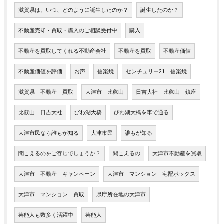
滋賀県は、いつ、どのように誕生したのか？
誕生したのか？
不動産売却・買取・購入のご相談受付中
購入
不動産を買取してくれる不動産会社
不動産を買取
不動産価値
不動産価値を評価
お声
信楽焼
センチュリー21 信楽焼
滋賀県 不動産 買取
大津市 比叡山
日吉大社 比叡山 鎮座
比叡山 日吉大社
びわ湖大橋
びわ湖大橋を車で通る
大津市民なら誰もが知る
大津市民
誰もが知る
聞こえるのをご存じでしょうか？
聞こえるの
大津市不動産を買取
大津市 不動産 キャンペーン
大津市 マンション 宅配ボックス
大津市 マンション 買取
県庁所在地の大津市
芸能人も数多く活躍中
芸能人