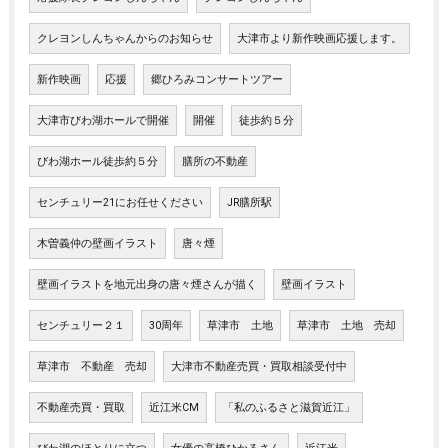
クレヨンしんちゃんからのお知らせ
大津市より新作映画応援します。
新作映画
応援
郷ひろみコンサートツアー
大津市びわ湖ホールで開催
開催
徒歩約５分
びわ湖ホール徒歩約５分
膳所の不動産
センチュリー21にお任せください
JR膳所駅
木曽義仲の壁画イラスト
唐々煙
壁画イラストを地元出身の唐々煙さんが描く
壁画イラスト
センチュリー２１
30周年
草津市 土地
草津市 土地 売却
草津市 不動産 売却
大津市不動産売買・買取相談受付中
不動産売買・買取
近江米CM
「私のふるさと滋賀近江」