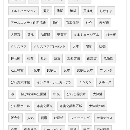
イルミネーション
剪定
伐採
植栽
買換え
しがすま
アールエスティ住宅流通
物件
買取保証
仲介
柳が崎
大津京
築浅
滋賀県
甲賀市
ミホミュージアム
枝垂桜
クリスマス
クリスマスプレゼント
大津
宅地
販売
持ち家
売却
処分
放置
対処方法
南志賀
危険性
近江神宮
下阪本
比叡山
坂本
比叡山坂本
ブランチ
びわ湖大津館
イングリッシュガーデン
ミシガン
クルーズ
港
柳が崎湖畔公園港
中央
びわこ花噴水
大津港
びわ湖ホール
市街化区域
市街化調整区域
大津絵の道
販売中
人気
劇場
映画館
ショッピング
大津テラス
公園
商業施設
リースバック
賃貸
売買
稲村亜美