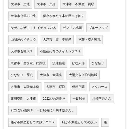
大津市 土地
大津市 戸建
大津市 不動産 買取
大津市公道の中央
保存された１本の巨木は何？
なぜ、なぜ！！！ イチョウの木
ゼンリン地図
ブルーマップ
山城屋のイチョウ
大津市 雪 不動産
別荘・空き家税
大津市も導入？
不動産売却のタイミング？？
京都市「空き家」に課税
流通促進
ひな人形
ひな祭り
ひな祭り 歴史
大津市 太陽光
太陽光条例抑制地域
大津市 太陽光条例
大津市 買取
仮想空間
メタバース
仮想空間 大津市
2022びわ湖開き
一日船長
川栄李奈さん
2022びわ湖開き・一日船長に川栄李奈さん。
船が不動産としての扱い？？？
船が不動産としての扱い
船