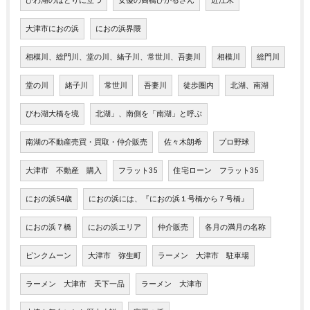
びわ湖のほとりに立つ
女優の高橋ひかるさん
近江米
大津市におの浜
におの浜界隈
相模川、総門川、堂の川、緒子川、常世川、吾妻川
相模川
総門川
堂の川
緒子川
常世川
吾妻川
徒歩圏内
北湖、南湖
びわ湖大橋を境
北湖」、南側を「南湖」と呼ぶ
南湖の不動産売買・買取・仲介販売
佐々木朗希
プロ野球
大津市 不動産 購入
フラット35
住宅ローン フラット35
におの浜54歳
におの浜には、『におの浜１号橋から７号橋』
におの浜７橋
におの浜エリア
仲介販売
各月の満月の名称
ピンクムーン
大津市 弥生町
ラーメン 大津市 駐車場
ラーメン 大津市 天下一品
ラーメン 大津市