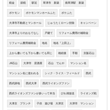
税金
節税
駅近
草津市 新築
南草津駅 新築
ポケモン
ポケモンマンホールふた
ポケふた
大津市不動産とマンホール
じゅうたくローン控除
キャンペーン
大津市よりのおもてなし
戸建て
リフォーム費用の補助金
リフォーム費用補助金
地名
地名『上田上』
上から書いても下から書いても同じ
相続後
手順
京阪石山
JR石山
大津市 居酒屋
石山 でんや
マンション名
マンション名に使われる
シィク・ライス・フィールド
西武
西武跡地
西武大津
西武ライオンズファン
西武ライオンズファンが多いって本当
びわ湖放送
ライオンズ戦
大津京 ブランチ
子供 遊び場 大津京
大津市 マンション