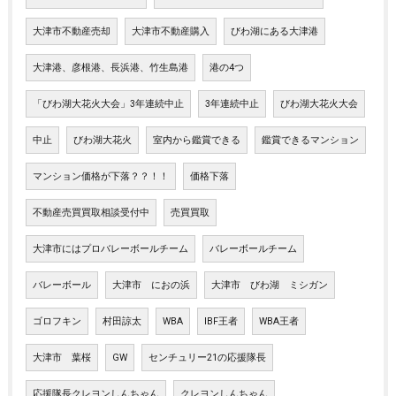
大津市不動産売却
大津市不動産購入
びわ湖にある大津港
大津港、彦根港、長浜港、竹生島港
港の4つ
「びわ湖大花火大会」3年連続中止
3年連続中止
びわ湖大花火大会
中止
びわ湖大花火
室内から鑑賞できる
鑑賞できるマンション
マンション価格が下落？？！！
価格下落
不動産売買買取相談受付中
売買買取
大津市にはプロバレーボールチーム
バレーボールチーム
バレーボール
大津市 におの浜
大津市 びわ湖 ミシガン
ゴロフキン
村田諒太
WBA
IBF王者
WBA王者
大津市 葉桜
GW
センチュリー21の応援隊長
応援隊長クレヨンしんちゃん
クレヨンしんちゃん