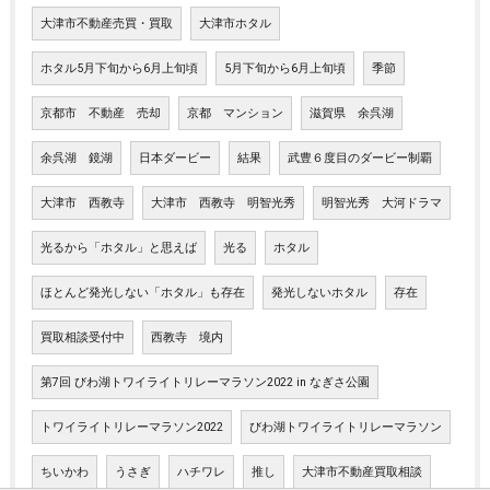
大津市不動産売買・買取
大津市ホタル
ホタル5月下旬から6月上旬頃
5月下旬から6月上旬頃
季節
京都市 不動産 売却
京都 マンション
滋賀県 余呉湖
余呉湖 鏡湖
日本ダービー
結果
武豊６度目のダービー制覇
大津市 西教寺
大津市 西教寺 明智光秀
明智光秀 大河ドラマ
光るから「ホタル」と思えば
光る
ホタル
ほとんど発光しない「ホタル」も存在
発光しないホタル
存在
買取相談受付中
西教寺 境内
第7回 びわ湖トワイライトリレーマラソン2022 in なぎさ公園
トワイライトリレーマラソン2022
びわ湖トワイライトリレーマラソン
ちいかわ
うさぎ
ハチワレ
推し
大津市不動産買取相談