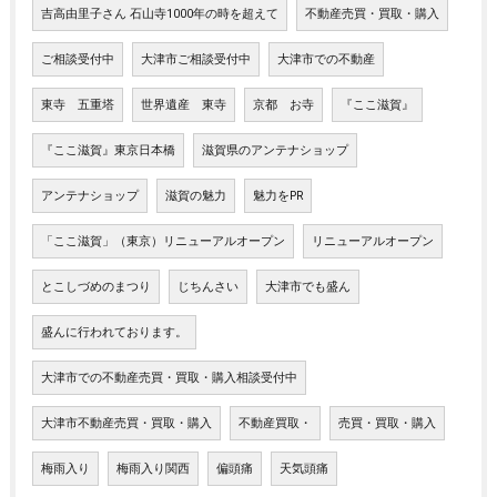
吉高由里子さん 石山寺1000年の時を超えて
不動産売買・買取・購入
ご相談受付中
大津市ご相談受付中
大津市での不動産
東寺 五重塔
世界遺産 東寺
京都 お寺
『ここ滋賀』
『ここ滋賀』東京日本橋
滋賀県のアンテナショップ
アンテナショップ
滋賀の魅力
魅力をPR
「ここ滋賀」（東京）リニューアルオープン
リニューアルオープン
とこしづめのまつり
じちんさい
大津市でも盛ん
盛んに行われております。
大津市での不動産売買・買取・購入相談受付中
大津市不動産売買・買取・購入
不動産買取・
売買・買取・購入
梅雨入り
梅雨入り関西
偏頭痛
天気頭痛