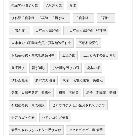
観光客の間で人気
琵琶湖人気
近江
びわ湖「信楽狸」「福助」「招き猫」
「信楽狸」
「福助」
「招き猫」
日本三大縁起物
「日本三大縁起物」発祥地
大津市での不動産売買・買取相談受付中
不動相談受付
不動産売買・買取相談受付中
近江の国
近江と淡水の音が同じ
近江淡水
音が同じ
びわ湖を淡水の海
淡水の海
びわ湖地名
淡水の海地名
東京 太陽光発電 義務化
新築 太陽光発電 義務化
相続 不動産
相続 不動産 売却
不動産売買・買取相談
セアカゴケグモが発見されています
セアカゴケグモ
セアカゴケグモ毒
素手でさわらないように呼びかけ
セアカゴケグモ毒 素手