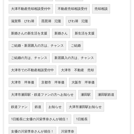
大津不動産売却相談受付中
不動産売却相談受付
売却相談
滋賀県 びわ湖
琵琶湖 氾濫
びわ湖 氾濫
新婚さんの新生活を支援
新婚さん
新生活を支援
ご結婚・新居購入の方は、チャンス
ご結婚
ご結婚の方は、チャンス
新居購入の方は、チャンス
大津市での不動産相談受付中
大津市 不動産 売却
大津市 坪単価
京都市 坪単価
大阪市 坪単価
大津市瀬田駅・鉄道ファンの方へお知らせ
瀬田駅
瀬田駅鉄道
鉄道ファン
鉄道
お知らせ
大津市瀬田駅お知らせ
1日船長に女優の川栄李奈さんが就任！
1日船長
女優の川栄李奈さんが就任！
川栄李奈