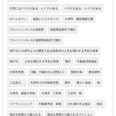
大津にはバスケがある、レイクがある
バスケがある、レイクがある
ホームタウン
滋賀レイクスターズ
大津市 膳所城跡公園
ブルーインパレスが滋賀県
滋賀県高島市で飛行
ブルーインパレスが滋賀県高島市で飛行
8月7日に大津市よりの隣市である高島市の上空を飛行する予定が発表
8月7日
上空を飛行する予定が発表
飛行
不動産売買相談
大津市売買
18歳、19歳の大人仲間入り
契約行為
懸念材料
ご注意を。
大津市での不動産売買
満月
暖かい気候
桜
大津市 逢坂小学校
大津市 三井寺
三井寺 桜
リーマンショック
不動産売却 節税
びわ湖の主な漁法
漁法
漁法を部屋から観られる
漁法を部屋から観られるマンション