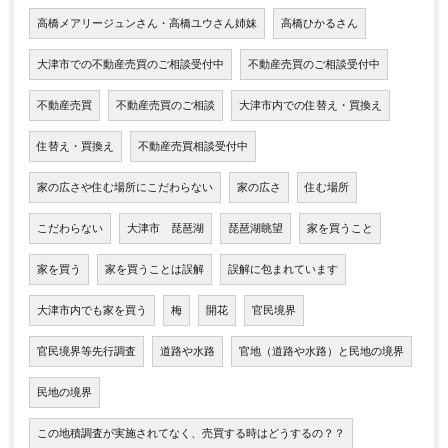
高橋メアリージュンさん・高橋ユウさん姉妹
高橋ひかるさん
大津市での不動産売買のご相談受付中
不動産売買のご相談受付中
不動産売買
不動産売買のご相談
大津市内での住替え・買換え
住替え・買換え
不動産売買相談受付中
家の広さや住む場所にこだわらない
家の広さ
住む場所
こだわらない
大津市 琵琶湖
琵琶湖眺望
家を買うこと
家を買う
家を買うことは誤解
誤解に包まれています
大津市内でも家を買う
梅
開花
官民境界
官民境界等先行調査
道路や水路
官地（道路や水路）と民地の境界
民地の境界
この地積調査が実施されてなく、売買する時はどうするの？？