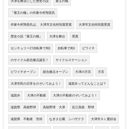
大津を舞台にした歴史小説
塞王の楯
『塞王の楯』の作家今村翔吾氏
作家今村翔吾氏は、 大津市文化特別賞受賞
大津市文化特別賞受賞
歴史小説『塞王の楯』
大津を舞台
受賞
センチュリー21自転車で8分
自転車で8分
ビワイチ
のサイクル総合拠点誕生！
サイクルステーション
ビワイチオープン
総合拠点オープン
大津の方言
方言
大津市民の日常をのぞいてみよう！
滋賀弁ってどんなことば？
滋賀弁
大津の不動産
大津の不動産のぞいてみよう！
滋賀県 高校野球
高校野球 大津
近江高校 野球
滋賀県 不動産 売却
なぎさ公園 シバザクラ
大津市ＳＬ愛好会