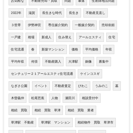
お気軽な
不動産売却・買取
問題
暴落
生産緑地法問題
2022年
滋賀
長生きな時代
長生き
不動産見直し
３世帯
伊勢神宮
専任媒介契約
一般媒介契約
売却依頼
一戸建
相場
新成人
住み替え
アールエスティ
住宅
住宅流通
春
新築マンション
価格
平均価格
年収
平均年収
何倍
不動産購入
大津駅
銅像
募集中
センチュリー２１アールエスティ住宅流通
ケインコスギ
なぎさ公園
イベント
不動産査定
びわこ
うみのこ
墓
木曽義仲
松尾芭蕉
人物
瀬田川
相談受付中
相続 買取
相続 買取 草津
相続 買取 業者
草津駅 不動産
草津駅 マンション
相続物件 買取 草津市