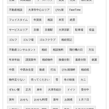
不動産相談
大津市中心エリア
びわ湖
FaceTime
フェイスタイム
年賀状
相談
本宮
絶景
サービスエリア
京都
京都駅
大津京駅
駐車場
収益
ゴルフ
ゴルフ場
ゴルフクラブ
相続登記
不動産コンサルタント
相続
相談無料
飛行機の日
方法
年末年始
謹賀新年
相続物件
換価分割
遺産分割
銘菓
中西
中西永生堂
動産
打出
びわ湖湖畔
相続税
物件足りない
売ってください
雪
冬の味覚
カニ
ずわい蟹
正月
来年
大津市紹介
ドイツ
受付中
寅年
おせち
おせち料理
新年
お雑煮
１月７日