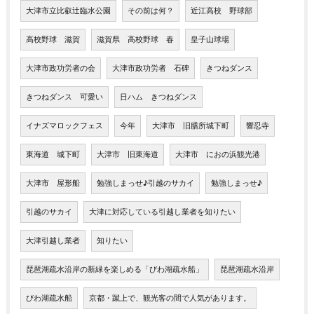
大津市立比叡辻臨水公園
その前は何？
近江高校 野球部
高校野球 滋賀
滋賀県 高校野球 春
皇子山球場
大津市政功労者の会
大津市政功労者 石碑
きつねダンス
きつねダンス 可愛い
日ハム きつねダンス
イナズマロックフェス
今年
大津市 旧膳所城下町
響忍寺
東海道 城下町
大津市 旧東海道
大津市 におの浜観光港
大津市 屋形船
勉強しまっせ♪引越のサカイ
勉強しまっせ♪
引越のサカイ
大津に対応している引越し業者を知りたい
大津引越し業者
知りたい
琵琶湖疏水沿岸の新緑を楽しめる「びわ湖疏水船」
琵琶湖疏水沿岸
びわ湖疏水船
京都・蹴上で、観光客の間で人気があります。