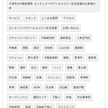
大津市の不動産買取･センチュリー21アールエスティ住宅流通のお客様の
声
サービス
スタッフ
よくある質問
アクセス
センチュリー21アールエスティ住宅流通
お問い合わせ
プライバシーポリシー
不動産売却
無料査定
ご来店予約
不動産
買取
査定
弥生町
におの浜
膳所駅
リフォーム
即入居可
不動産資料
無料
草津市
南草津
野路
瀬田
石山
膳所
ペット
唐橋
最上階
打出浜
街路樹
紅葉
マンション
琵琶湖
草津町
草津
角部屋
4LDK
空き家
石山駅
新築戸建
オープンハウス
膳所エリア
下取り
売地
空き家管理
空地管理
新築
不動産下取り
ライトアップ