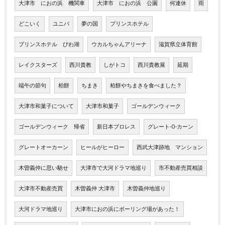
大津市 におの浜 機関車
大津市 におの浜 公園
何連休
雨
どこいく
ユニバ
夢の国
プリンスホテル
プリンスホテル びわ湖
ウカルちゃんアリーナ
滋賀県立体育館
レイクスターズ
西川貴教
しがトコ
西川貴教展
延期
端午の節句
柏餅
ちまき
柏餅やちまきを食べました？
大津市和菓子について
大津市和菓子
ゴールデンウィーク
ゴールデンウィーク 帰省
新日本プロレス
グレート-O-カーン
グレートオーカーン
ヒールがヒーロー
西武大津跡地 マンション
木曽義仲に思い馳せ
大津市で大河ドラマ地巡り
市不動産売買相談
大津市不動産売買
木曽義仲 大津市
木曽義仲地巡り
大河ドラマ地巡り
大津市におの浜にボーリング場があった！