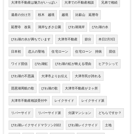
大津市不動産は魅力がいっぱい
大津での不動産相談
兄弟で相続
遺産の分け方
枝木 越境
越境
比叡山 延暦寺
延暦寺 改装
湖岸なぎさ公園
びわ湖湖岸
びわ湖の水
びわ湖の水が満ちています
大津市不動産
節分
本日2月3日
日本初
恋人の聖地
住宅ローン
住宅ローン 持病
団信
ワイド団信
びわ湖虹
びわ湖の虹が映える理由
ヒアラシって
びわ湖の不思議
大津市よりお伝え
大津市民が誇れる
琵琶湖周航の歌
びわ湖の歌
大津市不動産が２ヶ所
大津市不動産相談受付中
レイクサイド
レイクサイド派
リバーサイド
リバーサイド派
分譲マンション
どちらですか？
びわ湖レイクサイドマラソン2022
びわ湖レイクサイド
土地