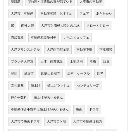
淡路島
びわ湖と淡路島の形が似ている
大津市の不動産
大津市 不動産
不動産相談 おすすめ
フェア
あたたかい
家
南極大陸
大津市と南極大陸とのご縁
タローとジロー
売却買取
不動産相談受付中
いちごビュッフェ
大津プリンスホテル
大津住宅展示場
不動産下取
下取相談
ブランチ大津京
大津 商業施設
土地活用
看板
設置
登記
延暦寺
比叡山延暦寺
坂本 ケーブル
世界
文化遺産
値上げ
値上げラッシュ
センチュリー21
仲介手数料
値上げがありません
不動産仲介手数料は値上げがありません
映画
ドラマ
大津市で映画ドラマ
大津市ロケ地
大津市不動産は魅力