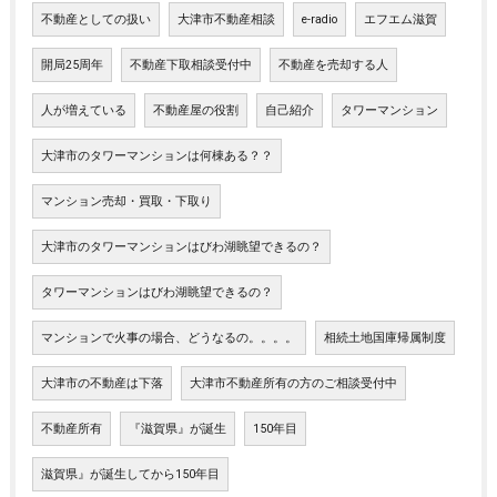
不動産としての扱い
大津市不動産相談
e-radio
エフエム滋賀
開局25周年
不動産下取相談受付中
不動産を売却する人
人が増えている
不動産屋の役割
自己紹介
タワーマンション
大津市のタワーマンションは何棟ある？？
マンション売却・買取・下取り
大津市のタワーマンションはびわ湖眺望できるの？
タワーマンションはびわ湖眺望できるの？
マンションで火事の場合、どうなるの。。。。
相続土地国庫帰属制度
大津市の不動産は下落
大津市不動産所有の方のご相談受付中
不動産所有
『滋賀県』が誕生
150年目
滋賀県』が誕生してから150年目