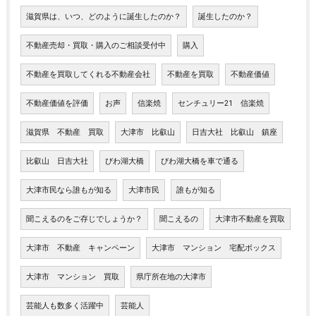
滋賀県は、いつ、どのように誕生したのか？
誕生したのか？
不動産売却・買取・購入のご相談受付中
購入
不動産を買取してくれる不動産会社
不動産を買取
不動産価値
不動産価値を評価
お声
信楽焼
センチュリー21 信楽焼
滋賀県 不動産 買取
大津市 比叡山
日吉大社 比叡山 鎮座
比叡山 日吉大社
びわ湖大橋
びわ湖大橋を車で通る
大津市民なら誰もが知る
大津市民
誰もが知る
聞こえるのをご存じでしょうか？
聞こえるの
大津市不動産を買取
大津市 不動産 キャンペーン
大津市 マンション 宅配ボックス
大津市 マンション 買取
県庁所在地の大津市
芸能人も数多く活躍中
芸能人