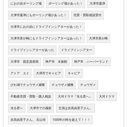
におの浜ボーリング場
ボーリング場があった！
大津市粟津
大津市粟津にもボーリング場があった！
売買・買取相談受付
大津市におの浜にドライブインシアターがあった！
大津市茶が崎にもドライブインシアターはあった！
大津市茶が崎
ドライブインシアターがあった
ドライブインシアター
大津市 固定資産税
神戸市 水族館
神戸市 ハーバーランド
アトア エイ
大津市でキャビア
キャビア
びわ湖でチョウザメ捕獲
チョウザメ捕獲
チョウザメ
不動産売買・買取・購入相談
大河ドラマ『光る君へ』
大河ドラマ
光る君へ
大津市での撮影
主演は吉高由里子さん。
吉高由里子さん。 石山寺
1000年の時を超えて！！！