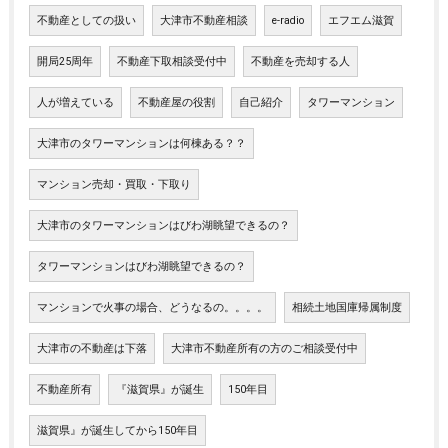
不動産としての扱い
大津市不動産相談
e-radio
エフエム滋賀
開局25周年
不動産下取相談受付中
不動産を売却する人
人が増えている
不動産屋の役割
自己紹介
タワーマンション
大津市のタワーマンションは何棟ある？？
マンション売却・買取・下取り
大津市のタワーマンションはびわ湖眺望できるの？
タワーマンションはびわ湖眺望できるの？
マンションで火事の場合、どうなるの。。。。
相続土地国庫帰属制度
大津市の不動産は下落
大津市不動産所有の方のご相談受付中
不動産所有
『滋賀県』が誕生
150年目
滋賀県』が誕生してから150年目