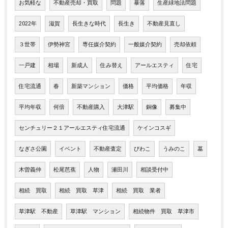
お気軽な
不動産売却・買取
問題
暴落
生産緑地法問題
2022年
滋賀
長生きな時代
長生き
不動産見直し
３世帯
伊勢神宮
専任媒介契約
一般媒介契約
売却依頼
一戸建
相場
新成人
住み替え
アールエスティ
住宅
住宅流通
春
新築マンション
価格
平均価格
年収
平均年収
何倍
不動産購入
大津駅
銅像
募集中
センチュリー２１アールエスティ住宅流通
ケインコスギ
なぎさ公園
イベント
不動産査定
びわこ
うみのこ
墓
木曽義仲
松尾芭蕉
人物
瀬田川
相談受付中
相続 買取
相続 買取 草津
相続 買取 業者
草津駅 不動産
草津駅 マンション
相続物件 買取 草津市