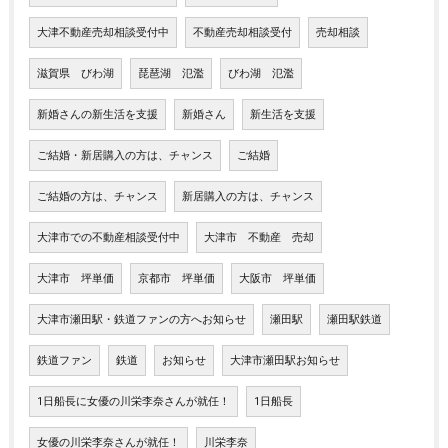
大津不動産売却相談受付中
不動産売却相談受付
売却相談
滋賀県 びわ湖
琵琶湖 氾濫
びわ湖 氾濫
新婚さんの新生活を支援
新婚さん
新生活を支援
ご結婚・新居購入の方は、チャンス
ご結婚
ご結婚の方は、チャンス
新居購入の方は、チャンス
大津市での不動産相談受付中
大津市 不動産 売却
大津市 坪単価
京都市 坪単価
大阪市 坪単価
大津市瀬田駅・鉄道ファンの方へお知らせ
瀬田駅
瀬田駅鉄道
鉄道ファン
鉄道
お知らせ
大津市瀬田駅お知らせ
1日船長に女優の川栄李奈さんが就任！
1日船長
女優の川栄李奈さんが就任！
川栄李奈