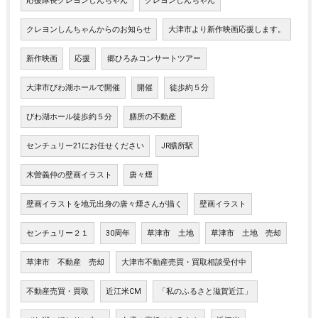
応援隊長クレヨンしんちゃん
クレヨンしんちゃん
クレヨンしんちゃんからのお知らせ
大津市より新作映画応援します。
新作映画
応援
郷ひろみコンサートツアー
大津市びわ湖ホールで開催
開催
徒歩約５分
びわ湖ホール徒歩約５分
膳所の不動産
センチュリー21にお任せください
JR膳所駅
木曽義仲の壁画イラスト
唐々煙
壁画イラストを地元出身の唐々煙さんが描く
壁画イラスト
センチュリー２１
30周年
草津市 土地
草津市 土地 売却
草津市 不動産 売却
大津市不動産売買・買取相談受付中
不動産売買・買取
近江米CM
「私のふるさと滋賀近江」