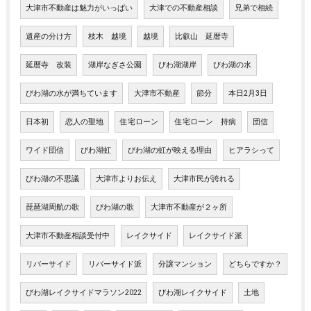
大津市不動産は魅力がいっぱい
大津での不動産相談
兄弟で相続
遺産の分け方
枝木 越境
越境
比叡山 延暦寺
延暦寺 改装
湖岸なぎさ公園
びわ湖湖岸
びわ湖の水
びわ湖の水が満ちています
大津市不動産
節分
本日2月3日
日本初
恋人の聖地
住宅ローン
住宅ローン 持病
団信
ワイド団信
びわ湖虹
びわ湖の虹が映える理由
ヒアラシって
びわ湖の不思議
大津市よりお伝え
大津市民が誇れる
琵琶湖周航の歌
びわ湖の歌
大津市不動産が２ヶ所
大津市不動産相談受付中
レイクサイド
レイクサイド派
リバーサイド
リバーサイド派
分譲マンション
どちらですか？
びわ湖レイクサイドマラソン2022
びわ湖レイクサイド
土地