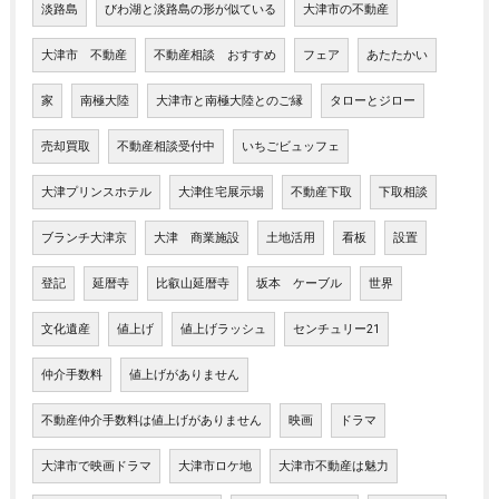
淡路島
びわ湖と淡路島の形が似ている
大津市の不動産
大津市 不動産
不動産相談 おすすめ
フェア
あたたかい
家
南極大陸
大津市と南極大陸とのご縁
タローとジロー
売却買取
不動産相談受付中
いちごビュッフェ
大津プリンスホテル
大津住宅展示場
不動産下取
下取相談
ブランチ大津京
大津 商業施設
土地活用
看板
設置
登記
延暦寺
比叡山延暦寺
坂本 ケーブル
世界
文化遺産
値上げ
値上げラッシュ
センチュリー21
仲介手数料
値上げがありません
不動産仲介手数料は値上げがありません
映画
ドラマ
大津市で映画ドラマ
大津市ロケ地
大津市不動産は魅力