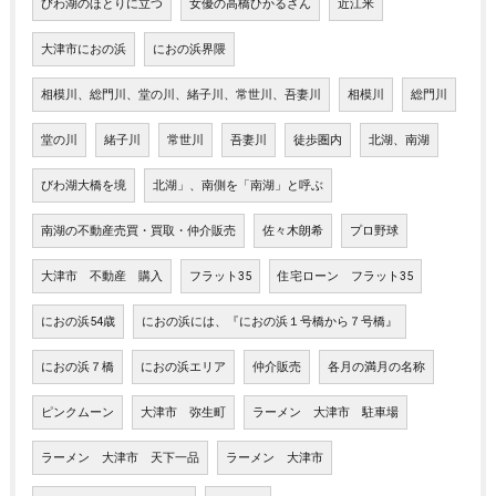
びわ湖のほとりに立つ
女優の高橋ひかるさん
近江米
大津市におの浜
におの浜界隈
相模川、総門川、堂の川、緒子川、常世川、吾妻川
相模川
総門川
堂の川
緒子川
常世川
吾妻川
徒歩圏内
北湖、南湖
びわ湖大橋を境
北湖」、南側を「南湖」と呼ぶ
南湖の不動産売買・買取・仲介販売
佐々木朗希
プロ野球
大津市 不動産 購入
フラット35
住宅ローン フラット35
におの浜54歳
におの浜には、『におの浜１号橋から７号橋』
におの浜７橋
におの浜エリア
仲介販売
各月の満月の名称
ピンクムーン
大津市 弥生町
ラーメン 大津市 駐車場
ラーメン 大津市 天下一品
ラーメン 大津市