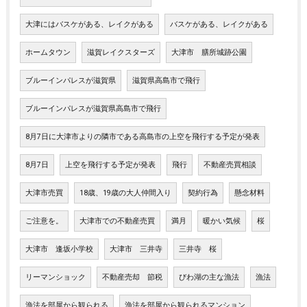
大津にはバスケがある、レイクがある
バスケがある、レイクがある
ホームタウン
滋賀レイクスターズ
大津市 膳所城跡公園
ブルーインパレスが滋賀県
滋賀県高島市で飛行
ブルーインパレスが滋賀県高島市で飛行
8月7日に大津市よりの隣市である高島市の上空を飛行する予定が発表
8月7日
上空を飛行する予定が発表
飛行
不動産売買相談
大津市売買
18歳、19歳の大人仲間入り
契約行為
懸念材料
ご注意を。
大津市での不動産売買
満月
暖かい気候
桜
大津市 逢坂小学校
大津市 三井寺
三井寺 桜
リーマンショック
不動産売却 節税
びわ湖の主な漁法
漁法
漁法を部屋から観られる
漁法を部屋から観られるマンション