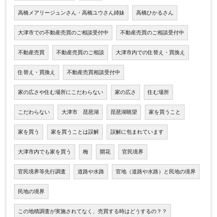
高橋メアリージュンさん・高橋ユウさん姉妹
高橋ひかるさん
大津市での不動産売買のご相談受付中
不動産売買のご相談受付中
不動産売買
不動産売買のご相談
大津市内での住替え・買換え
住替え・買換え
不動産売買相談受付中
家の広さや住む場所にこだわらない
家の広さ
住む場所
こだわらない
大津市 琵琶湖
琵琶湖眺望
家を買うこと
家を買う
家を買うことは誤解
誤解に包まれています
大津市内でも家を買う
梅
開花
官民境界
官民境界等先行調査
道路や水路
官地（道路や水路）と民地の境界
民地の境界
この地積調査が実施されてなく、売買する時はどうするの？？