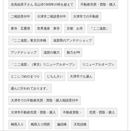
吉高由里子さん 石山寺1000年の時を超えて
不動産売買・買取・購入
ご相談受付中
大津市ご相談受付中
大津市での不動産
東寺 五重塔
世界遺産 東寺
京都 お寺
『ここ滋賀』
『ここ滋賀』東京日本橋
滋賀県のアンテナショップ
アンテナショップ
滋賀の魅力
魅力をPR
「ここ滋賀」（東京）リニューアルオープン
リニューアルオープン
とこしづめのまつり
じちんさい
大津市でも盛ん
盛んに行われております。
大津市での不動産売買・買取・購入相談受付中
大津市不動産売買・買取・購入
不動産買取・
売買・買取・購入
梅雨入り
梅雨入り関西
偏頭痛
天気頭痛