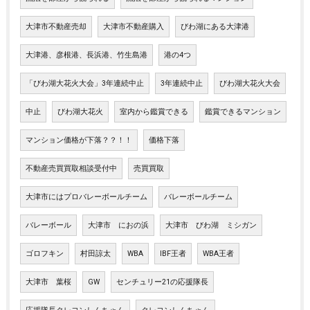
大津市不動産売却
大津市不動産購入
びわ湖にある大津港
大津港、彦根港、長浜港、竹生島港
港の4つ
「びわ湖大花火大会」3年連続中止
3年連続中止
びわ湖大花火大会
中止
びわ湖大花火
室内から鑑賞できる
鑑賞できるマンション
マンション価格が下落？？！！
価格下落
不動産売買買取相談受付中
売買買取
大津市にはプロバレーボールチーム
バレーボールチーム
バレーボール
大津市 におの浜
大津市 びわ湖 ミシガン
ゴロフキン
村田諒太
WBA
IBF王者
WBA王者
大津市 葉桜
GW
センチュリー21の応援隊長