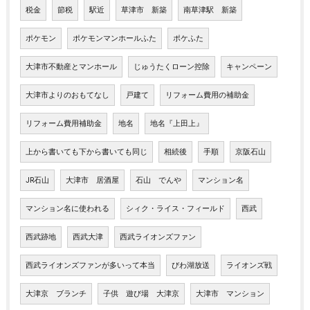
税金
節税
駅近
草津市 新築
南草津駅 新築
ポケモン
ポケモンマンホールふた
ポケふた
大津市不動産とマンホール
じゅうたくローン控除
キャンペーン
大津市よりのおもてなし
戸建て
リフォーム費用の補助金
リフォーム費用補助金
地名
地名『上田上』
上から書いても下から書いても同じ
相続後
手順
京阪石山
JR石山
大津市 居酒屋
石山 でんや
マンション名
マンション名に使われる
シィク・ライス・フィールド
西武
西武跡地
西武大津
西武ライオンズファン
西武ライオンズファンが多いって本当
びわ湖放送
ライオンズ戦
大津京 ブランチ
子供 遊び場 大津京
大津市 マンション