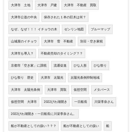
大津市 土地
大津市 戸建
大津市 不動産 買取
大津市公道の中央
保存された１本の巨木は何？
なぜ、なぜ！！！ イチョウの木
ゼンリン地図
ブルーマップ
山城屋のイチョウ
大津市 雪 不動産
別荘・空き家税
大津市も導入？
不動産売却のタイミング？？
京都市「空き家」に課税
流通促進
ひな人形
ひな祭り
ひな祭り 歴史
大津市 太陽光
太陽光条例抑制地域
大津市 太陽光条例
大津市 買取
仮想空間
メタバース
仮想空間 大津市
2022びわ湖開き
一日船長
川栄李奈さん
2022びわ湖開き・一日船長に川栄李奈さん。
船が不動産としての扱い？？？
船が不動産としての扱い
船