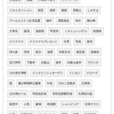
イルミネーション
剪定
伐採
植栽
買換え
しがすま
アールエスティ住宅流通
物件
買取保証
仲介
柳が崎
大津京
築浅
滋賀県
甲賀市
ミホミュージアム
枝垂桜
クリスマス
クリスマスプレゼント
大津
宅地
販売
持ち家
売却
処分
放置
対処方法
南志賀
危険性
近江神宮
下阪本
比叡山
坂本
比叡山坂本
ブランチ
びわ湖大津館
イングリッシュガーデン
ミシガン
クルーズ
港
柳が崎湖畔公園港
中央
びわこ花噴水
大津港
びわ湖ホール
市街化区域
市街化調整区域
大津絵の道
販売中
人気
劇場
映画館
ショッピング
大津テラス