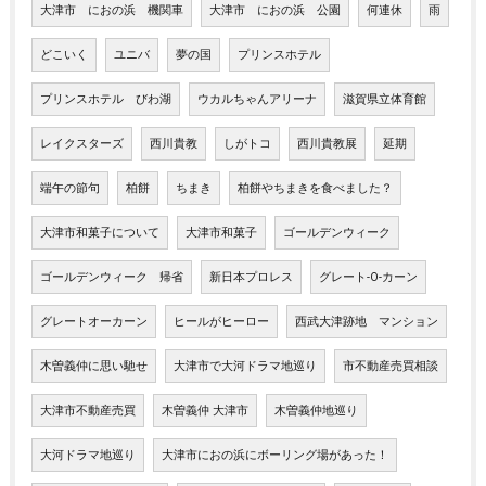
大津市 におの浜 機関車
大津市 におの浜 公園
何連休
雨
どこいく
ユニバ
夢の国
プリンスホテル
プリンスホテル びわ湖
ウカルちゃんアリーナ
滋賀県立体育館
レイクスターズ
西川貴教
しがトコ
西川貴教展
延期
端午の節句
柏餅
ちまき
柏餅やちまきを食べました？
大津市和菓子について
大津市和菓子
ゴールデンウィーク
ゴールデンウィーク 帰省
新日本プロレス
グレート-O-カーン
グレートオーカーン
ヒールがヒーロー
西武大津跡地 マンション
木曽義仲に思い馳せ
大津市で大河ドラマ地巡り
市不動産売買相談
大津市不動産売買
木曽義仲 大津市
木曽義仲地巡り
大河ドラマ地巡り
大津市におの浜にボーリング場があった！