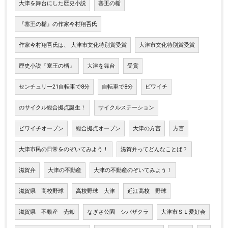
大津を舞台にした歴史小説
塞王の楯
『塞王の楯』の作家今村翔吾氏
作家今村翔吾氏は、 大津市文化特別賞受賞
大津市文化特別賞受賞
歴史小説『塞王の楯』
大津を舞台
受賞
センチュリー21自転車で8分
自転車で8分
ビワイチ
のサイクル総合拠点誕生！
サイクルステーション
ビワイチオープン
総合拠点オープン
大津の方言
方言
大津市民の日常をのぞいてみよう！
滋賀弁ってどんなことば？
滋賀弁
大津の不動産
大津の不動産のぞいてみよう！
滋賀県 高校野球
高校野球 大津
近江高校 野球
滋賀県 不動産 売却
なぎさ公園 シバザクラ
大津市ＳＬ愛好会