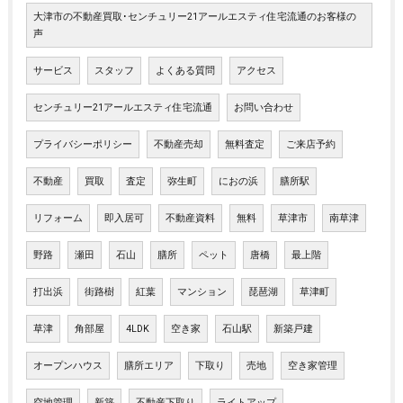
大津市の不動産買取･センチュリー21アールエスティ住宅流通のお客様の
声
サービス
スタッフ
よくある質問
アクセス
センチュリー21アールエスティ住宅流通
お問い合わせ
プライバシーポリシー
不動産売却
無料査定
ご来店予約
不動産
買取
査定
弥生町
におの浜
膳所駅
リフォーム
即入居可
不動産資料
無料
草津市
南草津
野路
瀬田
石山
膳所
ペット
唐橋
最上階
打出浜
街路樹
紅葉
マンション
琵琶湖
草津町
草津
角部屋
4LDK
空き家
石山駅
新築戸建
オープンハウス
膳所エリア
下取り
売地
空き家管理
空地管理
新築
不動産下取り
ライトアップ