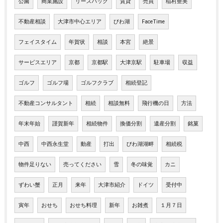
公園
商業施設
リースバック
賃貸
売買
稲村亜美
不動産相談
大津市中心エリア
びわ湖
FaceTime
フェイスタイム
年賀状
相談
本宮
絶景
サービスエリア
京都
京都駅
大津京駅
駐車場
収益
ゴルフ
ゴルフ場
ゴルフクラブ
相続登記
不動産コンサルタント
相続
相談無料
飛行機の日
方法
年末年始
謹賀新年
相続物件
換価分割
遺産分割
銘菓
中西
中西永生堂
動産
打出
びわ湖湖畔
相続税
物件足りない
売ってください
雪
冬の味覚
カニ
ずわい蟹
正月
来年
大津市紹介
ドイツ
受付中
寅年
おせち
おせち料理
新年
お雑煮
１月７日