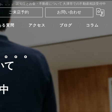
ら。。。。 認知症とお金・不動産について 大津市での不動産相談受付中
ご来店予約
お問い合わせ
ある質問
アクセス
ブログ
コラム
。。。。
いて
中