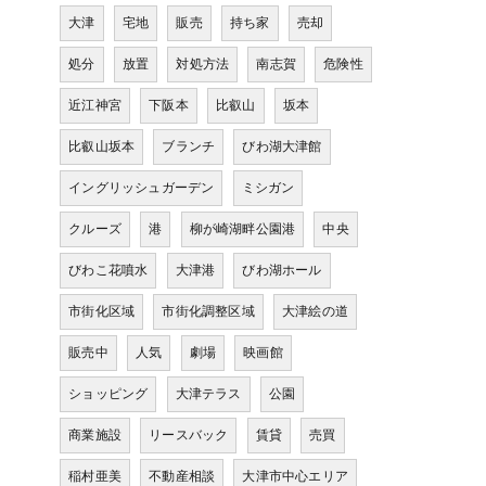
大津
宅地
販売
持ち家
売却
処分
放置
対処方法
南志賀
危険性
近江神宮
下阪本
比叡山
坂本
比叡山坂本
ブランチ
びわ湖大津館
イングリッシュガーデン
ミシガン
クルーズ
港
柳が崎湖畔公園港
中央
びわこ花噴水
大津港
びわ湖ホール
市街化区域
市街化調整区域
大津絵の道
販売中
人気
劇場
映画館
ショッピング
大津テラス
公園
商業施設
リースバック
賃貸
売買
稲村亜美
不動産相談
大津市中心エリア