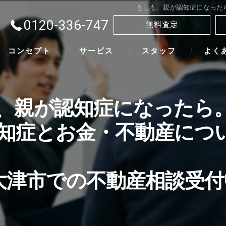
もしも、親が認知症になった
0120-336-747
無料査定
コンセプト
サービス
スタッフ
よく
、親が認知症になったら
知症とお金・不動産につ
大津市での不動産相談受付