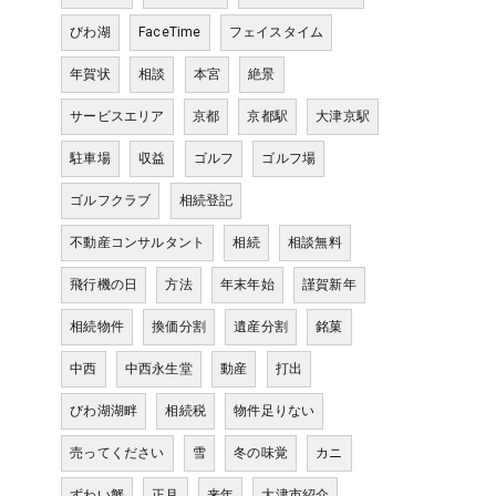
びわ湖
FaceTime
フェイスタイム
年賀状
相談
本宮
絶景
サービスエリア
京都
京都駅
大津京駅
駐車場
収益
ゴルフ
ゴルフ場
ゴルフクラブ
相続登記
不動産コンサルタント
相続
相談無料
飛行機の日
方法
年末年始
謹賀新年
相続物件
換価分割
遺産分割
銘菓
中西
中西永生堂
動産
打出
びわ湖湖畔
相続税
物件足りない
売ってください
雪
冬の味覚
カニ
ずわい蟹
正月
来年
大津市紹介