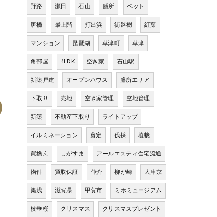
野路
瀬田
石山
膳所
ペット
唐橋
最上階
打出浜
街路樹
紅葉
マンション
琵琶湖
草津町
草津
角部屋
4LDK
空き家
石山駅
新築戸建
オープンハウス
膳所エリア
下取り
売地
空き家管理
空地管理
新築
不動産下取り
ライトアップ
イルミネーション
剪定
伐採
植栽
買換え
しがすま
アールエスティ住宅流通
物件
買取保証
仲介
柳が崎
大津京
築浅
滋賀県
甲賀市
ミホミュージアム
枝垂桜
クリスマス
クリスマスプレゼント