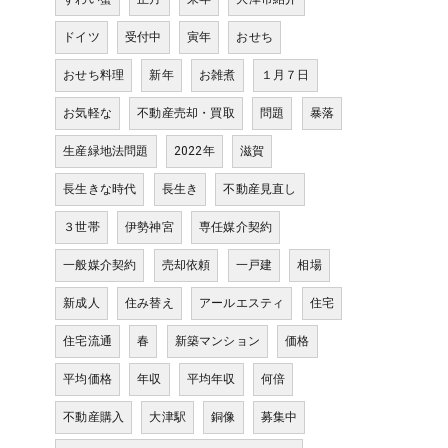
ドイツ
受付中
寅年
おせち
おせち料理
新年
お雑煮
１月７日
お気軽な
不動産売却・買取
問題
暴落
生産緑地法問題
2022年
滋賀
長生きな時代
長生き
不動産見直し
３世帯
伊勢神宮
専任媒介契約
一般媒介契約
売却依頼
一戸建
相場
新成人
住み替え
アールエスティ
住宅
住宅流通
春
新築マンション
価格
平均価格
年収
平均年収
何倍
不動産購入
大津駅
銅像
募集中