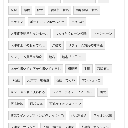
税金
節税
駅近
草津市 新築
南草津駅 新築
ポケモン
ポケモンマンホールふた
ポケふた
大津市不動産とマンホール
じゅうたくローン控除
キャンペーン
大津市よりのおもてなし
戸建て
リフォーム費用の補助金
リフォーム費用補助金
地名
地名『上田上』
上から書いても下から書いても同じ
相続後
手順
京阪石山
JR石山
大津市 居酒屋
石山 でんや
マンション名
マンション名に使われる
シィク・ライス・フィールド
西武
西武跡地
西武大津
西武ライオンズファン
西武ライオンズファンが多いって本当
びわ湖放送
ライオンズ戦
大津京 ブランチ
子供 遊び場 大津京
大津市 マンション