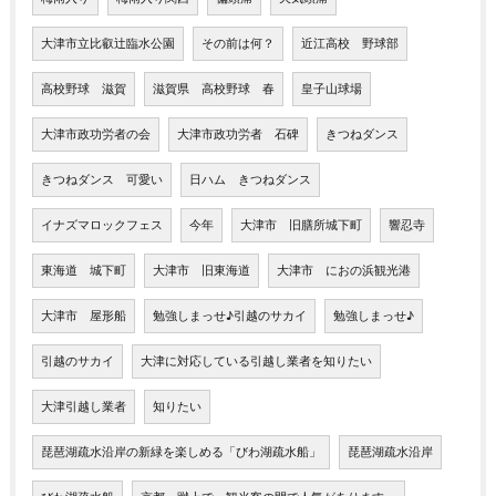
大津市立比叡辻臨水公園
その前は何？
近江高校 野球部
高校野球 滋賀
滋賀県 高校野球 春
皇子山球場
大津市政功労者の会
大津市政功労者 石碑
きつねダンス
きつねダンス 可愛い
日ハム きつねダンス
イナズマロックフェス
今年
大津市 旧膳所城下町
響忍寺
東海道 城下町
大津市 旧東海道
大津市 におの浜観光港
大津市 屋形船
勉強しまっせ♪引越のサカイ
勉強しまっせ♪
引越のサカイ
大津に対応している引越し業者を知りたい
大津引越し業者
知りたい
琵琶湖疏水沿岸の新緑を楽しめる「びわ湖疏水船」
琵琶湖疏水沿岸