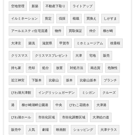
空地管理
新築
不動産下取り
ライトアップ
イルミネーション
剪定
伐採
植栽
買換え
しがすま
アールエスティ住宅流通
物件
買取保証
仲介
柳が崎
大津京
築浅
滋賀県
甲賀市
ミホミュージアム
枝垂桜
クリスマス
クリスマスプレゼント
大津
宅地
販売
持ち家
売却
処分
放置
対処方法
南志賀
危険性
近江神宮
下阪本
比叡山
坂本
比叡山坂本
ブランチ
びわ湖大津館
イングリッシュガーデン
ミシガン
クルーズ
港
柳が崎湖畔公園港
中央
びわこ花噴水
大津港
びわ湖ホール
市街化区域
市街化調整区域
大津絵の道
販売中
人気
劇場
映画館
ショッピング
大津テラス