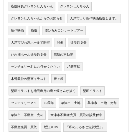
応援隊長クレヨンしんちゃん
クレヨンしんちゃん
クレヨンしんちゃんからのお知らせ
大津市より新作映画応援します。
新作映画
応援
郷ひろみコンサートツアー
大津市びわ湖ホールで開催
開催
徒歩約５分
びわ湖ホール徒歩約５分
膳所の不動産
センチュリー21にお任せください
JR膳所駅
木曽義仲の壁画イラスト
唐々煙
壁画イラストを地元出身の唐々煙さんが描く
壁画イラスト
センチュリー２１
30周年
草津市 土地
草津市 土地 売却
草津市 不動産 売却
大津市不動産売買・買取相談受付中
不動産売買・買取
近江米CM
「私のふるさと滋賀近江」