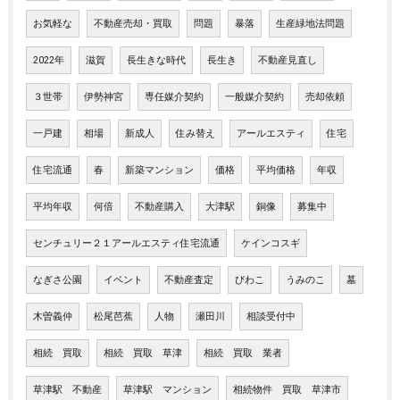
お気軽な
不動産売却・買取
問題
暴落
生産緑地法問題
2022年
滋賀
長生きな時代
長生き
不動産見直し
３世帯
伊勢神宮
専任媒介契約
一般媒介契約
売却依頼
一戸建
相場
新成人
住み替え
アールエスティ
住宅
住宅流通
春
新築マンション
価格
平均価格
年収
平均年収
何倍
不動産購入
大津駅
銅像
募集中
センチュリー２１アールエスティ住宅流通
ケインコスギ
なぎさ公園
イベント
不動産査定
びわこ
うみのこ
墓
木曽義仲
松尾芭蕉
人物
瀬田川
相談受付中
相続 買取
相続 買取 草津
相続 買取 業者
草津駅 不動産
草津駅 マンション
相続物件 買取 草津市