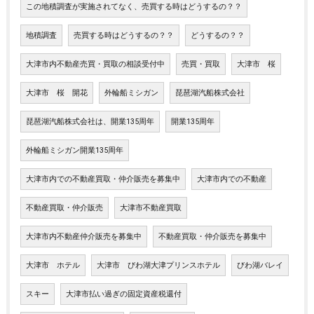
この地積調査が実施されてなく、売買する時はどうするの？？
地積調査
売買する時はどうするの？？
どうするの？？
大津市内不動産売買・買取の相談受付中
売買・買取
大津市 桜
大津市 桜 開花
外輪船ミシガン
琵琶湖汽船株式会社
琵琶湖汽船株式会社は、開業135周年
開業135周年
外輪船ミシガン開業135周年
大津市内での不動産買取・仲介販売を募集中
大津市内での不動産
不動産買取・仲介販売
大津市不動産買取
大津市内不動産仲介販売を募集中
不動産買取・仲介販売を募集中
大津市 ホテル
大津市 びわ湖大津プリンスホテル
びわ湖バレイ
スキー
大津市払い過ぎの固定資産税還付