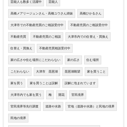
芸能人も数多く活躍中
芸能人
高橋メアリージュンさん・高橋ユウさん姉妹
高橋ひかるさん
大津市での不動産売買のご相談受付中
不動産売買のご相談受付中
不動産売買
不動産売買のご相談
大津市内での住替え・買換え
住替え・買換え
不動産売買相談受付中
家の広さや住む場所にこだわらない
家の広さ
住む場所
こだわらない
大津市 琵琶湖
琵琶湖眺望
家を買うこと
家を買う
家を買うことは誤解
誤解に包まれています
大津市内でも家を買う
梅
開花
官民境界
官民境界等先行調査
道路や水路
官地（道路や水路）と民地の境界
民地の境界