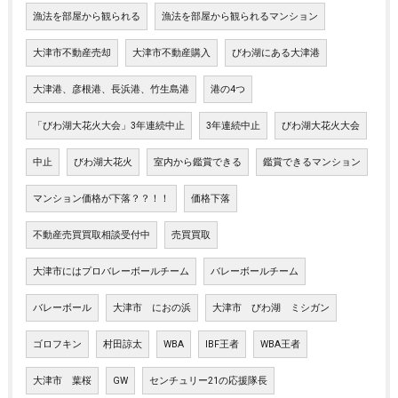
漁法を部屋から観られる
漁法を部屋から観られるマンション
大津市不動産売却
大津市不動産購入
びわ湖にある大津港
大津港、彦根港、長浜港、竹生島港
港の4つ
「びわ湖大花火大会」3年連続中止
3年連続中止
びわ湖大花火大会
中止
びわ湖大花火
室内から鑑賞できる
鑑賞できるマンション
マンション価格が下落？？！！
価格下落
不動産売買買取相談受付中
売買買取
大津市にはプロバレーボールチーム
バレーボールチーム
バレーボール
大津市 におの浜
大津市 びわ湖 ミシガン
ゴロフキン
村田諒太
WBA
IBF王者
WBA王者
大津市 葉桜
GW
センチュリー21の応援隊長