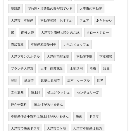
淡路島
びわ湖と淡路島の形が似ている
大津市の不動産
大津市 不動産
不動産相談 おすすめ
フェア
あたたかい
家
南極大陸
大津市と南極大陸とのご縁
タローとジロー
売却買取
不動産相談受付中
いちごビュッフェ
大津プリンスホテル
大津住宅展示場
不動産下取
下取相談
ブランチ大津京
大津 商業施設
土地活用
看板
設置
登記
延暦寺
比叡山延暦寺
坂本 ケーブル
世界
文化遺産
値上げ
値上げラッシュ
センチュリー21
仲介手数料
値上げがありません
不動産仲介手数料は値上げがありません
映画
ドラマ
大津市で映画ドラマ
大津市ロケ地
大津市不動産は魅力