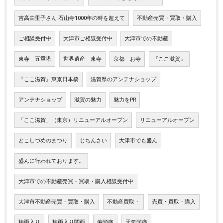
吉高由里子さん 石山寺1000年の時を超えて
不動産売買・買取・購入
ご相談受付中
大津市ご相談受付中
大津市での不動産
東寺 五重塔
世界遺産 東寺
京都 お寺
『ここ滋賀』
『ここ滋賀』東京日本橋
滋賀県のアンテナショップ
アンテナショップ
滋賀の魅力
魅力をPR
「ここ滋賀」（東京）リニューアルオープン
リニューアルオープン
とこしづめのまつり
じちんさい
大津市でも盛ん
盛んに行われております。
大津市での不動産売買・買取・購入相談受付中
大津市不動産売買・買取・購入
不動産買取・
売買・買取・購入
梅雨入り
梅雨入り関西
偏頭痛
天気頭痛