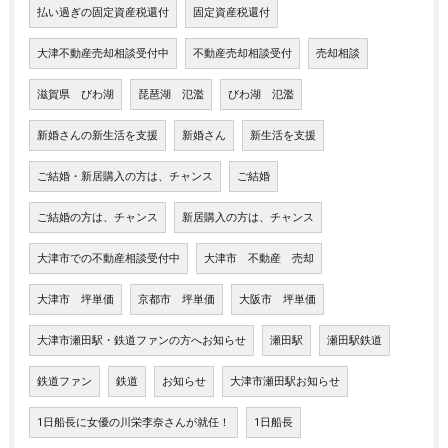
払い過ぎの固定資産税還付
固定資産税還付
大津不動産売却相談受付中
不動産売却相談受付
売却相談
滋賀県 びわ湖
琵琶湖 氾濫
びわ湖 氾濫
新婚さんの新生活を支援
新婚さん
新生活を支援
ご結婚・新居購入の方は、チャンス
ご結婚
ご結婚の方は、チャンス
新居購入の方は、チャンス
大津市での不動産相談受付中
大津市 不動産 売却
大津市 坪単価
京都市 坪単価
大阪市 坪単価
大津市瀬田駅・鉄道ファンの方へお知らせ
瀬田駅
瀬田駅鉄道
鉄道ファン
鉄道
お知らせ
大津市瀬田駅お知らせ
1日船長に女優の川栄李奈さんが就任！
1日船長