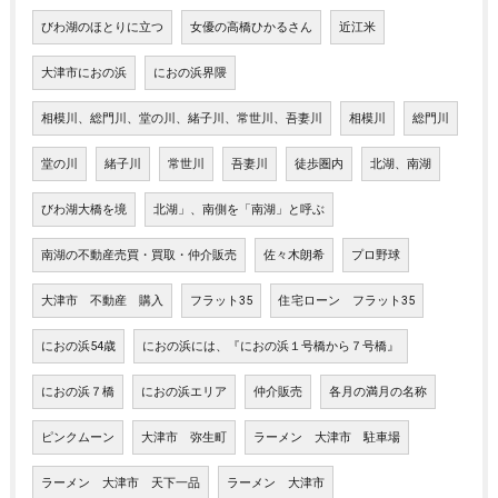
びわ湖のほとりに立つ
女優の高橋ひかるさん
近江米
大津市におの浜
におの浜界隈
相模川、総門川、堂の川、緒子川、常世川、吾妻川
相模川
総門川
堂の川
緒子川
常世川
吾妻川
徒歩圏内
北湖、南湖
びわ湖大橋を境
北湖」、南側を「南湖」と呼ぶ
南湖の不動産売買・買取・仲介販売
佐々木朗希
プロ野球
大津市 不動産 購入
フラット35
住宅ローン フラット35
におの浜54歳
におの浜には、『におの浜１号橋から７号橋』
におの浜７橋
におの浜エリア
仲介販売
各月の満月の名称
ピンクムーン
大津市 弥生町
ラーメン 大津市 駐車場
ラーメン 大津市 天下一品
ラーメン 大津市