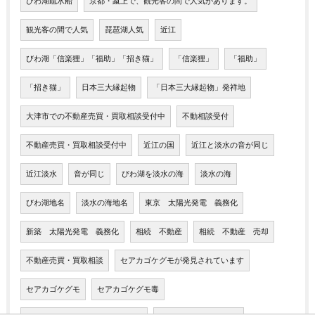
びわ湖疏水船
京都・蹴上で、観光客の間で人気があります。
観光客の間で人気
琵琶湖人気
近江
びわ湖「信楽狸」「福助」「招き猫」
「信楽狸」
「福助」
「招き猫」
日本三大縁起物
「日本三大縁起物」発祥地
大津市での不動産売買・買取相談受付中
不動相談受付
不動産売買・買取相談受付中
近江の国
近江と淡水の音が同じ
近江淡水
音が同じ
びわ湖を淡水の海
淡水の海
びわ湖地名
淡水の海地名
東京 太陽光発電 義務化
新築 太陽光発電 義務化
相続 不動産
相続 不動産 売却
不動産売買・買取相談
セアカゴケグモが発見されています
セアカゴケグモ
セアカゴケグモ毒