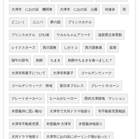
大津市 におの浜 機関車
大津市 におの浜 公園
何連休
雨
どこいく
ユニバ
夢の国
プリンスホテル
プリンスホテル びわ湖
ウカルちゃんアリーナ
滋賀県立体育館
レイクスターズ
西川貴教
しがトコ
西川貴教展
延期
端午の節句
柏餅
ちまき
柏餅やちまきを食べました？
大津市和菓子について
大津市和菓子
ゴールデンウィーク
ゴールデンウィーク 帰省
新日本プロレス
グレート-O-カーン
グレートオーカーン
ヒールがヒーロー
西武大津跡地 マンション
木曽義仲に思い馳せ
大津市で大河ドラマ地巡り
市不動産売買相談
大津市不動産売買
木曽義仲 大津市
木曽義仲地巡り
大河ドラマ地巡り
大津市におの浜にボーリング場があった！