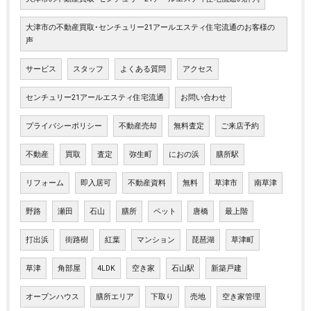
大津市の不動産買取･センチュリー21アールエスティ住宅流通のお客様の
声
サービス
スタッフ
よくある質問
アクセス
センチュリー21アールエスティ住宅流通
お問い合わせ
プライバシーポリシー
不動産売却
無料査定
ご来店予約
不動産
買取
査定
弥生町
におの浜
膳所駅
リフォーム
即入居可
不動産資料
無料
草津市
南草津
野路
瀬田
石山
膳所
ペット
唐橋
最上階
打出浜
街路樹
紅葉
マンション
琵琶湖
草津町
草津
角部屋
4LDK
空き家
石山駅
新築戸建
オープンハウス
膳所エリア
下取り
売地
空き家管理