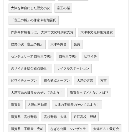
大津を舞台にした歴史小説
塞王の楯
『塞王の楯』の作家今村翔吾氏
作家今村翔吾氏は、 大津市文化特別賞受賞
大津市文化特別賞受賞
歴史小説『塞王の楯』
大津を舞台
受賞
センチュリー21自転車で8分
自転車で8分
ビワイチ
のサイクル総合拠点誕生！
サイクルステーション
ビワイチオープン
総合拠点オープン
大津の方言
方言
大津市民の日常をのぞいてみよう！
滋賀弁ってどんなことば？
滋賀弁
大津の不動産
大津の不動産のぞいてみよう！
滋賀県 高校野球
高校野球 大津
近江高校 野球
滋賀県 不動産 売却
なぎさ公園 シバザクラ
大津市ＳＬ愛好会