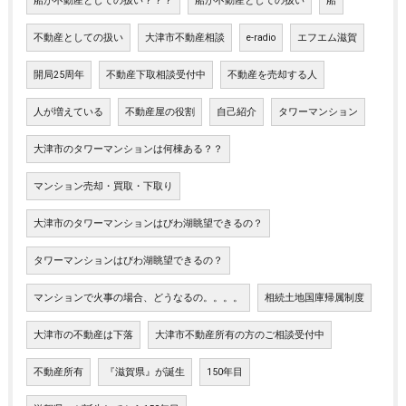
船が不動産としての扱い？？？
船が不動産としての扱い
船
不動産としての扱い
大津市不動産相談
e-radio
エフエム滋賀
開局25周年
不動産下取相談受付中
不動産を売却する人
人が増えている
不動産屋の役割
自己紹介
タワーマンション
大津市のタワーマンションは何棟ある？？
マンション売却・買取・下取り
大津市のタワーマンションはびわ湖眺望できるの？
タワーマンションはびわ湖眺望できるの？
マンションで火事の場合、どうなるの。。。。
相続土地国庫帰属制度
大津市の不動産は下落
大津市不動産所有の方のご相談受付中
不動産所有
『滋賀県』が誕生
150年目