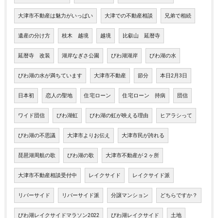
大津市不動産は魅力がいっぱい
大津での不動産相談
兄弟で相続
遺産の分け方
枝木 越境
越境
比叡山 延暦寺
延暦寺 改装
湖岸なぎさ公園
びわ湖湖岸
びわ湖の水
びわ湖の水が満ちています
大津市不動産
節分
本日2月3日
日本初
恋人の聖地
住宅ローン
住宅ローン 持病
団信
ワイド団信
びわ湖虹
びわ湖の虹が映える理由
ヒアラシって
びわ湖の不思議
大津市よりお伝え
大津市民が誇れる
琵琶湖周航の歌
びわ湖の歌
大津市不動産が２ヶ所
大津市不動産相談受付中
レイクサイド
レイクサイド派
リバーサイド
リバーサイド派
分譲マンション
どちらですか？
びわ湖レイクサイドマラソン2022
びわ湖レイクサイド
土地