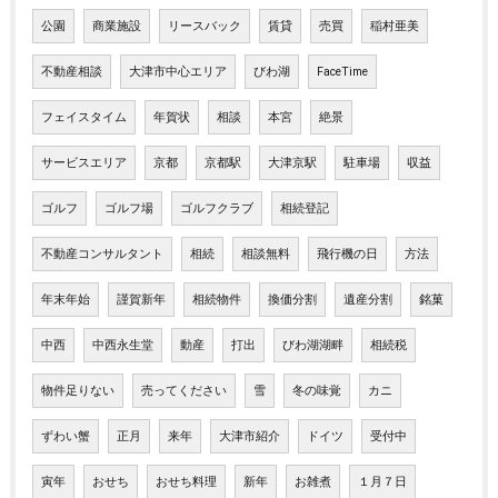
公園
商業施設
リースバック
賃貸
売買
稲村亜美
不動産相談
大津市中心エリア
びわ湖
FaceTime
フェイスタイム
年賀状
相談
本宮
絶景
サービスエリア
京都
京都駅
大津京駅
駐車場
収益
ゴルフ
ゴルフ場
ゴルフクラブ
相続登記
不動産コンサルタント
相続
相談無料
飛行機の日
方法
年末年始
謹賀新年
相続物件
換価分割
遺産分割
銘菓
中西
中西永生堂
動産
打出
びわ湖湖畔
相続税
物件足りない
売ってください
雪
冬の味覚
カニ
ずわい蟹
正月
来年
大津市紹介
ドイツ
受付中
寅年
おせち
おせち料理
新年
お雑煮
１月７日