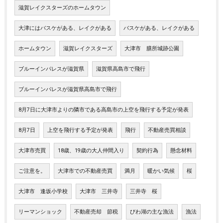
滋賀レイクスターズのホームタウン
大津にはバスケがある、レイクがある
バスケがある、レイクがある
ホームタウン
滋賀レイクスターズ
大津市 膳所城跡公園
ブルーインパレスが滋賀県
滋賀県高島市で飛行
ブルーインパレスが滋賀県高島市で飛行
8月7日に大津市よりの隣市である高島市の上空を飛行する予定が発表
8月7日
上空を飛行する予定が発表
飛行
不動産売買相談
大津市売買
18歳、19歳の大人仲間入り
契約行為
懸念材料
ご注意を。
大津市での不動産売買
満月
暖かい気候
桜
大津市 逢坂小学校
大津市 三井寺
三井寺 桜
リーマンショック
不動産売却 節税
びわ湖の主な漁法
漁法