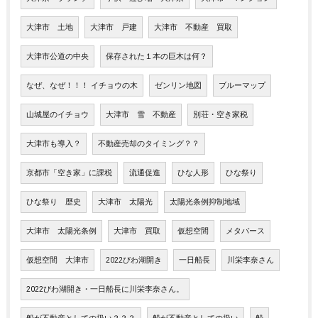
大津市 土地
大津市 戸建
大津市 不動産 買取
大津市公道の中央
保存された１本の巨木は何？
なぜ、なぜ！！！ イチョウの木
ゼンリン地図
ブルーマップ
山城屋のイチョウ
大津市 雪 不動産
別荘・空き家税
大津市も導入？
不動産売却のタイミング？？
京都市「空き家」に課税
流通促進
ひな人形
ひな祭り
ひな祭り 歴史
大津市 太陽光
太陽光条例抑制地域
大津市 太陽光条例
大津市 買取
仮想空間
メタバース
仮想空間 大津市
2022びわ湖開き
一日船長
川栄李奈さん
2022びわ湖開き・一日船長に川栄李奈さん。