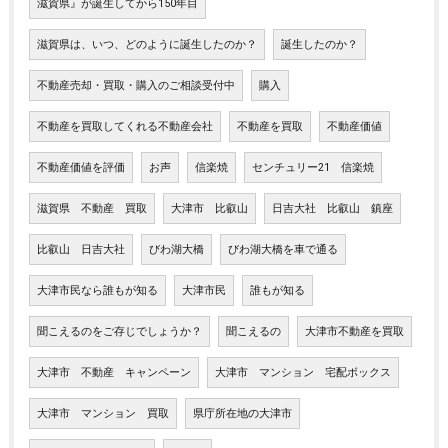
滋賀県』が誕生してから150年目
滋賀県は、いつ、どのように誕生したのか？
誕生したのか？
不動産売却・買取・購入のご相談受付中
購入
不動産を買取してくれる不動産会社
不動産を買取
不動産価値
不動産価値を評価
お声
信楽焼
センチュリー21 信楽焼
滋賀県 不動産 買取
大津市 比叡山
日吉大社 比叡山 鎮座
比叡山 日吉大社
びわ湖大橋
びわ湖大橋を車で通る
大津市民なら誰もが知る
大津市民
誰もが知る
聞こえるのをご存じでしょうか？
聞こえるの
大津市不動産を買取
大津市 不動産 キャンペーン
大津市 マンション 宅配ボックス
大津市 マンション 買取
県庁所在地の大津市