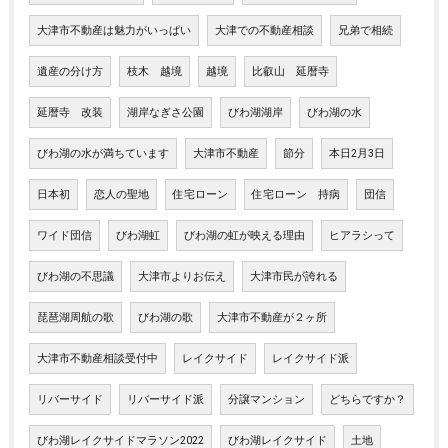
大津市不動産は魅力がいっぱい
大津での不動産相談
兄弟で相続
遺産の分け方
枝木 越境
越境
比叡山 延暦寺
延暦寺 改装
湖岸なぎさ公園
びわ湖湖岸
びわ湖の水
びわ湖の水が満ちています
大津市不動産
節分
本日2月3日
日本初
恋人の聖地
住宅ローン
住宅ローン 持病
団信
ワイド団信
びわ湖虹
びわ湖の虹が映える理由
ヒアラシって
びわ湖の不思議
大津市よりお伝え
大津市民が誇れる
琵琶湖周航の歌
びわ湖の歌
大津市不動産が２ヶ所
大津市不動産相談受付中
レイクサイド
レイクサイド派
リバーサイド
リバーサイド派
分譲マンション
どちらですか？
びわ湖レイクサイドマラソン2022
びわ湖レイクサイド
土地