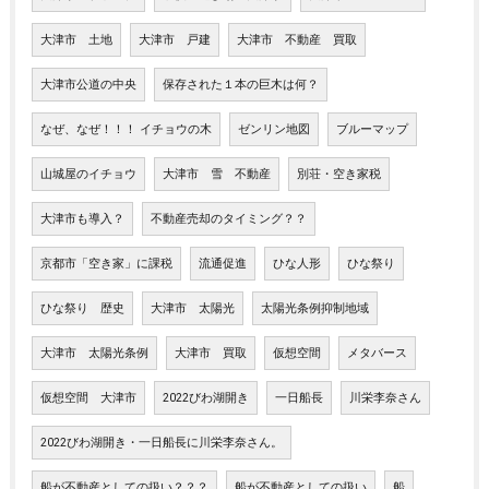
大津市 土地
大津市 戸建
大津市 不動産 買取
大津市公道の中央
保存された１本の巨木は何？
なぜ、なぜ！！！ イチョウの木
ゼンリン地図
ブルーマップ
山城屋のイチョウ
大津市 雪 不動産
別荘・空き家税
大津市も導入？
不動産売却のタイミング？？
京都市「空き家」に課税
流通促進
ひな人形
ひな祭り
ひな祭り 歴史
大津市 太陽光
太陽光条例抑制地域
大津市 太陽光条例
大津市 買取
仮想空間
メタバース
仮想空間 大津市
2022びわ湖開き
一日船長
川栄李奈さん
2022びわ湖開き・一日船長に川栄李奈さん。
船が不動産としての扱い？？？
船が不動産としての扱い
船