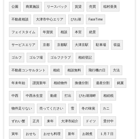
公園
商業施設
リースバック
賃貸
売買
稲村亜美
不動産相談
大津市中心エリア
びわ湖
FaceTime
フェイスタイム
年賀状
相談
本宮
絶景
サービスエリア
京都
京都駅
大津京駅
駐車場
収益
ゴルフ
ゴルフ場
ゴルフクラブ
相続登記
不動産コンサルタント
相続
相談無料
飛行機の日
方法
年末年始
謹賀新年
相続物件
換価分割
遺産分割
銘菓
中西
中西永生堂
動産
打出
びわ湖湖畔
相続税
物件足りない
売ってください
雪
冬の味覚
カニ
ずわい蟹
正月
来年
大津市紹介
ドイツ
受付中
寅年
おせち
おせち料理
新年
お雑煮
１月７日