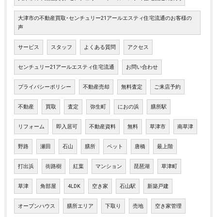
大津市の不動産買取･センチュリー21アールエスティ住宅流通のお客様の
声
サービス
スタッフ
よくある質問
アクセス
センチュリー21アールエスティ住宅流通
お問い合わせ
プライバシーポリシー
不動産売却
無料査定
ご来店予約
不動産
買取
査定
弥生町
におの浜
膳所駅
リフォーム
即入居可
不動産資料
無料
草津市
南草津
野路
瀬田
石山
膳所
ペット
唐橋
最上階
打出浜
街路樹
紅葉
マンション
琵琶湖
草津町
草津
角部屋
4LDK
空き家
石山駅
新築戸建
オープンハウス
膳所エリア
下取り
売地
空き家管理