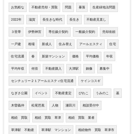
お気軽な
不動産売却・買取
問題
暴落
生産緑地法問題
2022年
滋賀
長生きな時代
長生き
不動産見直し
３世帯
伊勢神宮
専任媒介契約
一般媒介契約
売却依頼
一戸建
相場
新成人
住み替え
アールエスティ
住宅
住宅流通
春
新築マンション
価格
平均価格
年収
平均年収
何倍
不動産購入
大津駅
銅像
募集中
センチュリー２１アールエスティ住宅流通
ケインコスギ
なぎさ公園
イベント
不動産査定
びわこ
うみのこ
墓
木曽義仲
松尾芭蕉
人物
瀬田川
相談受付中
相続 買取
相続 買取 草津
相続 買取 業者
草津駅 不動産
草津駅 マンション
相続物件 買取 草津市