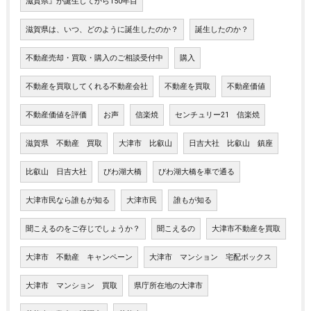
滋賀県』が誕生してから150年目
滋賀県は、いつ、どのように誕生したのか？
誕生したのか？
不動産売却・買取・購入のご相談受付中
購入
不動産を買取してくれる不動産会社
不動産を買取
不動産価値
不動産価値を評価
お声
信楽焼
センチュリー21 信楽焼
滋賀県 不動産 買取
大津市 比叡山
日吉大社 比叡山 鎮座
比叡山 日吉大社
びわ湖大橋
びわ湖大橋を車で通る
大津市民なら誰もが知る
大津市民
誰もが知る
聞こえるのをご存じでしょうか？
聞こえるの
大津市不動産を買取
大津市 不動産 キャンペーン
大津市 マンション 宅配ボックス
大津市 マンション 買取
県庁所在地の大津市