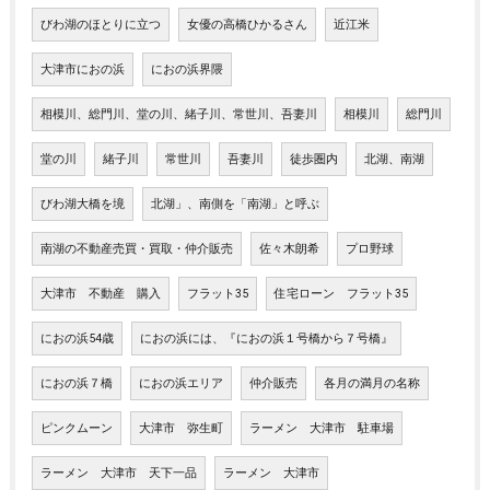
びわ湖のほとりに立つ
女優の高橋ひかるさん
近江米
大津市におの浜
におの浜界隈
相模川、総門川、堂の川、緒子川、常世川、吾妻川
相模川
総門川
堂の川
緒子川
常世川
吾妻川
徒歩圏内
北湖、南湖
びわ湖大橋を境
北湖」、南側を「南湖」と呼ぶ
南湖の不動産売買・買取・仲介販売
佐々木朗希
プロ野球
大津市 不動産 購入
フラット35
住宅ローン フラット35
におの浜54歳
におの浜には、『におの浜１号橋から７号橋』
におの浜７橋
におの浜エリア
仲介販売
各月の満月の名称
ピンクムーン
大津市 弥生町
ラーメン 大津市 駐車場
ラーメン 大津市 天下一品
ラーメン 大津市