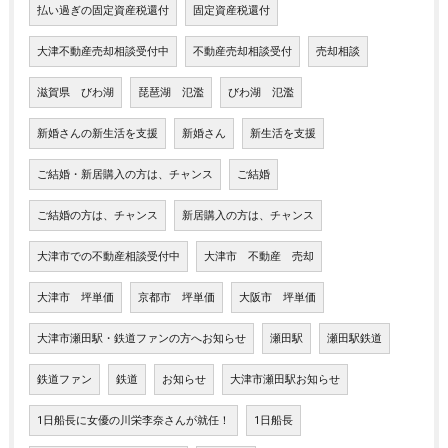
払い過ぎの固定資産税還付
固定資産税還付
大津不動産売却相談受付中
不動産売却相談受付
売却相談
滋賀県 びわ湖
琵琶湖 氾濫
びわ湖 氾濫
新婚さんの新生活を支援
新婚さん
新生活を支援
ご結婚・新居購入の方は、チャンス
ご結婚
ご結婚の方は、チャンス
新居購入の方は、チャンス
大津市での不動産相談受付中
大津市 不動産 売却
大津市 坪単価
京都市 坪単価
大阪市 坪単価
大津市瀬田駅・鉄道ファンの方へお知らせ
瀬田駅
瀬田駅鉄道
鉄道ファン
鉄道
お知らせ
大津市瀬田駅お知らせ
1日船長に女優の川栄李奈さんが就任！
1日船長