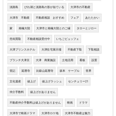
淡路島
びわ湖と淡路島の形が似ている
大津市の不動産
大津市 不動産
不動産相談 おすすめ
フェア
あたたかい
家
南極大陸
大津市と南極大陸とのご縁
タローとジロー
売却買取
不動産相談受付中
いちごビュッフェ
大津プリンスホテル
大津住宅展示場
不動産下取
下取相談
ブランチ大津京
大津 商業施設
土地活用
看板
設置
登記
延暦寺
比叡山延暦寺
坂本 ケーブル
世界
文化遺産
値上げ
値上げラッシュ
センチュリー21
仲介手数料
値上げがありません
不動産仲介手数料は値上げがありません
映画
ドラマ
大津市で映画ドラマ
大津市ロケ地
大津市不動産は魅力