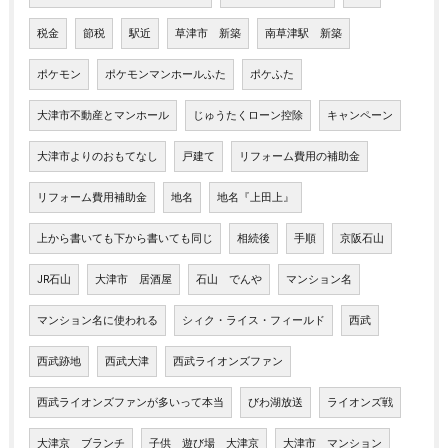
税金
節税
駅近
草津市 新築
南草津駅 新築
ポケモン
ポケモンマンホールふた
ポケふた
大津市不動産とマンホール
じゅうたくローン控除
キャンペーン
大津市よりのおもてなし
戸建て
リフォーム費用の補助金
リフォーム費用補助金
地名
地名『上田上』
上から書いても下から書いても同じ
相続後
手順
京阪石山
JR石山
大津市 居酒屋
石山 でんや
マンション名
マンション名に使われる
シィク・ライス・フィールド
西武
西武跡地
西武大津
西武ライオンズファン
西武ライオンズファンが多いって本当
びわ湖放送
ライオンズ戦
大津京 ブランチ
子供 遊び場 大津京
大津市 マンション