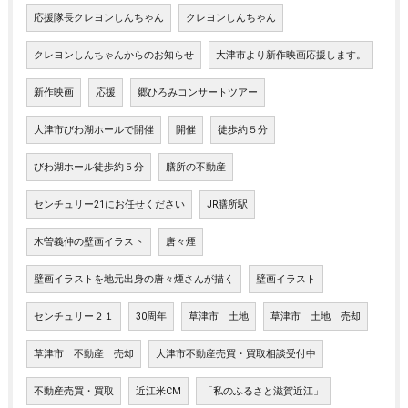
応援隊長クレヨンしんちゃん
クレヨンしんちゃん
クレヨンしんちゃんからのお知らせ
大津市より新作映画応援します。
新作映画
応援
郷ひろみコンサートツアー
大津市びわ湖ホールで開催
開催
徒歩約５分
びわ湖ホール徒歩約５分
膳所の不動産
センチュリー21にお任せください
JR膳所駅
木曽義仲の壁画イラスト
唐々煙
壁画イラストを地元出身の唐々煙さんが描く
壁画イラスト
センチュリー２１
30周年
草津市 土地
草津市 土地 売却
草津市 不動産 売却
大津市不動産売買・買取相談受付中
不動産売買・買取
近江米CM
「私のふるさと滋賀近江」