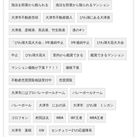
漁法を部屋から観られる
漁法を部屋から観られるマンション
大津市不動産売却
大津市不動産購入
びわ湖にある大津港
大津港、彦根港、長浜港、竹生島港
港の4つ
「びわ湖大花火大会」3年連続中止
3年連続中止
びわ湖大花火大会
中止
びわ湖大花火
室内から鑑賞できる
鑑賞できるマンション
マンション価格が下落？？！！
価格下落
不動産売買買取相談受付中
売買買取
大津市にはプロバレーボールチーム
バレーボールチーム
バレーボール
大津市 におの浜
大津市 びわ湖 ミシガン
ゴロフキン
村田諒太
WBA
IBF王者
WBA王者
大津市 葉桜
GW
センチュリー21の応援隊長