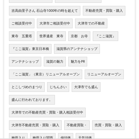
吉高由里子さん 石山寺1000年の時を超えて
不動産売買・買取・購入
ご相談受付中
大津市ご相談受付中
大津市での不動産
東寺 五重塔
世界遺産 東寺
京都 お寺
『ここ滋賀』
『ここ滋賀』東京日本橋
滋賀県のアンテナショップ
アンテナショップ
滋賀の魅力
魅力をPR
「ここ滋賀」（東京）リニューアルオープン
リニューアルオープン
とこしづめのまつり
じちんさい
大津市でも盛ん
盛んに行われております。
大津市での不動産売買・買取・購入相談受付中
大津市不動産売買・買取・購入
不動産買取・
売買・買取・購入
梅雨入り
梅雨入り関西
偏頭痛
天気頭痛