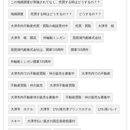
この地積調査が実施されてなく、売買する時はどうするの？？
地積調査
売買する時はどうするの？？
どうするの？？
大津市内不動産売買・買取の相談受付中
売買・買取
大津市 桜
大津市 桜 開花
外輪船ミシガン
琵琶湖汽船株式会社
琵琶湖汽船株式会社は、開業135周年
開業135周年
外輪船ミシガン開業135周年
大津市内での不動産買取・仲介販売を募集中
大津市内での不動産
不動産買取・仲介販売
大津市不動産買取
大津市内不動産仲介販売を募集中
不動産買取・仲介販売を募集中
大津市 ホテル
大津市 びわ湖大津プリンスホテル
びわ湖バレイ
スキー
大津市払い過ぎの固定資産税還付