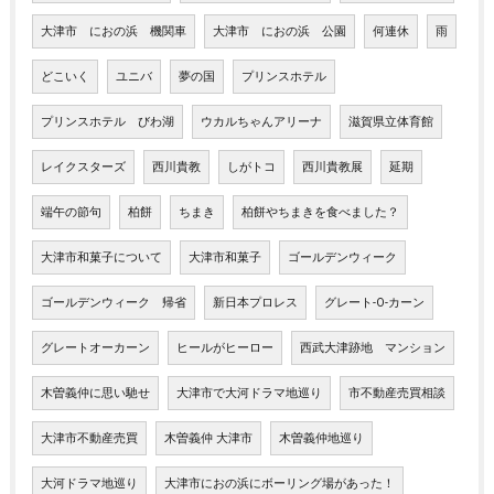
大津市 におの浜 機関車
大津市 におの浜 公園
何連休
雨
どこいく
ユニバ
夢の国
プリンスホテル
プリンスホテル びわ湖
ウカルちゃんアリーナ
滋賀県立体育館
レイクスターズ
西川貴教
しがトコ
西川貴教展
延期
端午の節句
柏餅
ちまき
柏餅やちまきを食べました？
大津市和菓子について
大津市和菓子
ゴールデンウィーク
ゴールデンウィーク 帰省
新日本プロレス
グレート-O-カーン
グレートオーカーン
ヒールがヒーロー
西武大津跡地 マンション
木曽義仲に思い馳せ
大津市で大河ドラマ地巡り
市不動産売買相談
大津市不動産売買
木曽義仲 大津市
木曽義仲地巡り
大河ドラマ地巡り
大津市におの浜にボーリング場があった！