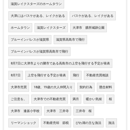
滋賀レイクスターズのホームタウン
大津にはバスケがある、レイクがある
バスケがある、レイクがある
ホームタウン
滋賀レイクスターズ
大津市 膳所城跡公園
ブルーインパレスが滋賀県
滋賀県高島市で飛行
ブルーインパレスが滋賀県高島市で飛行
8月7日に大津市よりの隣市である高島市の上空を飛行する予定が発表
8月7日
上空を飛行する予定が発表
飛行
不動産売買相談
大津市売買
18歳、19歳の大人仲間入り
契約行為
懸念材料
ご注意を。
大津市での不動産売買
満月
暖かい気候
桜
大津市 逢坂小学校
大津市 三井寺
三井寺 桜
リーマンショック
不動産売却 節税
びわ湖の主な漁法
漁法