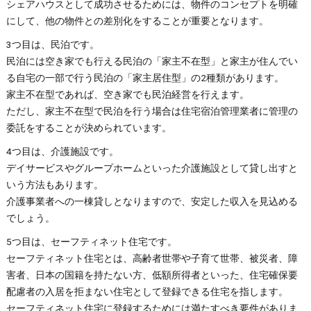
シェアハウスとして成功させるためには、物件のコンセプトを明確
にして、他の物件との差別化をすることが重要となります。
3つ目は、民泊です。
民泊には空き家でも行える民泊の「家主不在型」と家主が住んでい
る自宅の一部で行う民泊の「家主居住型」の2種類があります。
家主不在型であれば、空き家でも民泊経営を行えます。
ただし、家主不在型で民泊を行う場合は住宅宿泊管理業者に管理の
委託をすることが決められています。
4つ目は、介護施設です。
デイサービスやグループホームといった介護施設として貸し出すと
いう方法もあります。
介護事業者への一棟貸しとなりますので、安定した収入を見込める
でしょう。
5つ目は、セーフティネット住宅です。
セーフティネット住宅とは、高齢者世帯や子育て世帯、被災者、障
害者、日本の国籍を持たない方、低額所得者といった、住宅確保要
配慮者の入居を拒まない住宅として登録できる住宅を指します。
セーフティネット住宅に登録するためには満たすべき要件がありま