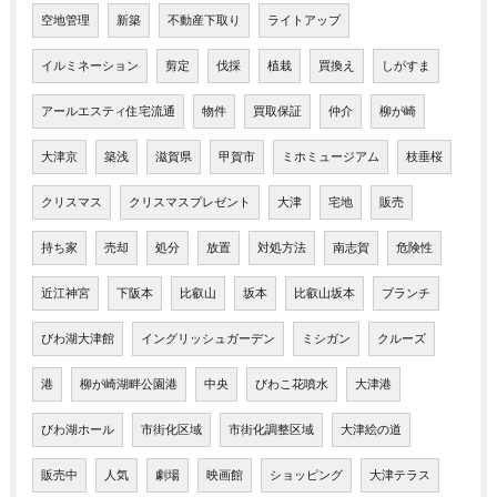
空地管理
新築
不動産下取り
ライトアップ
イルミネーション
剪定
伐採
植栽
買換え
しがすま
アールエスティ住宅流通
物件
買取保証
仲介
柳が崎
大津京
築浅
滋賀県
甲賀市
ミホミュージアム
枝垂桜
クリスマス
クリスマスプレゼント
大津
宅地
販売
持ち家
売却
処分
放置
対処方法
南志賀
危険性
近江神宮
下阪本
比叡山
坂本
比叡山坂本
ブランチ
びわ湖大津館
イングリッシュガーデン
ミシガン
クルーズ
港
柳が崎湖畔公園港
中央
びわこ花噴水
大津港
びわ湖ホール
市街化区域
市街化調整区域
大津絵の道
販売中
人気
劇場
映画館
ショッピング
大津テラス