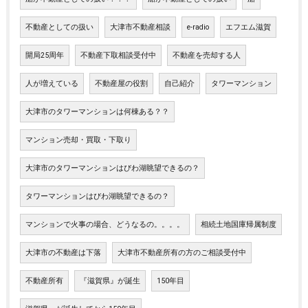
不動産としての扱い
大津市不動産相談
e-radio
エフエム滋賀
開局25周年
不動産下取相談受付中
不動産を売却する人
人が増えている
不動産屋の役割
自己紹介
タワーマンション
大津市のタワーマンションは何棟ある？？
マンション売却・買取・下取り
大津市のタワーマンションはびわ湖眺望できるの？
タワーマンションはびわ湖眺望できるの？
マンションで火事の場合、どうなるの。。。。
相続土地国庫帰属制度
大津市の不動産は下落
大津市不動産所有の方のご相談受付中
不動産所有
『滋賀県』が誕生
150年目