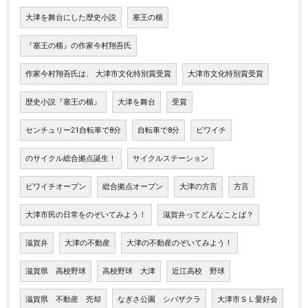
大津を舞台にした歴史小説
塞王の楯
『塞王の楯』の作家今村翔吾氏
作家今村翔吾氏は、 大津市文化特別賞受賞
大津市文化特別賞受賞
歴史小説『塞王の楯』
大津を舞台
受賞
センチュリー21自転車で8分
自転車で8分
ビワイチ
のサイクル総合拠点誕生！
サイクルステーション
ビワイチオープン
総合拠点オープン
大津の方言
方言
大津市民の日常をのぞいてみよう！
滋賀弁ってどんなことば？
滋賀弁
大津の不動産
大津の不動産のぞいてみよう！
滋賀県 高校野球
高校野球 大津
近江高校 野球
滋賀県 不動産 売却
なぎさ公園 シバザクラ
大津市ＳＬ愛好会