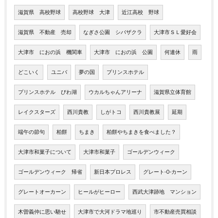
滋賀県 高校野球
高校野球 大津
近江高校 野球
滋賀県 不動産 売却
なぎさ公園 シバザクラ
大津市ＳＬ愛好会
大津市 におの浜 機関車
大津市 におの浜 公園
何連休
雨
どこいく
ユニバ
夢の国
プリンスホテル
プリンスホテル びわ湖
ウカルちゃんアリーナ
滋賀県立体育館
レイクスターズ
西川貴教
しがトコ
西川貴教展
延期
端午の節句
柏餅
ちまき
柏餅やちまきを食べました？
大津市和菓子について
大津市和菓子
ゴールデンウィーク
ゴールデンウィーク 帰省
新日本プロレス
グレート-O-カーン
グレートオーカーン
ヒールがヒーロー
西武大津跡地 マンション
木曽義仲に思い馳せ
大津市で大河ドラマ地巡り
市不動産売買相談