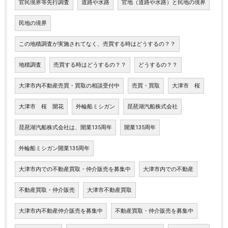
官民境界等先行調査
道路や水路
官地（道路や水路）と民地の境界
民地の境界
この地積調査が実施されてなく、売買する時はどうするの？？
地積調査
売買する時はどうするの？？
どうするの？？
大津市内不動産売買・買取の相談受付中
売買・買取
大津市 桜
大津市 桜 開花
外輪船ミシガン
琵琶湖汽船株式会社
琵琶湖汽船株式会社は、開業135周年
開業135周年
外輪船ミシガン開業135周年
大津市内での不動産買取・仲介販売を募集中
大津市内での不動産
不動産買取・仲介販売
大津市不動産買取
大津市内不動産仲介販売を募集中
不動産買取・仲介販売を募集中