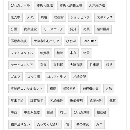
びわ湖ホール
市街化区域
市街化調整区域
大津絵の道
販売中
人気
劇場
映画館
ショッピング
大津テラス
公園
商業施設
リースバック
賃貸
売買
稲村亜美
不動産相談
大津市中心エリア
びわ湖
FaceTime
フェイスタイム
年賀状
相談
本宮
絶景
サービスエリア
京都
京都駅
大津京駅
駐車場
収益
ゴルフ
ゴルフ場
ゴルフクラブ
相続登記
不動産コンサルタント
相続
相談無料
飛行機の日
方法
年末年始
謹賀新年
相続物件
換価分割
遺産分割
銘菓
中西
中西永生堂
動産
打出
びわ湖湖畔
相続税
物件足りない
売ってください
雪
冬の味覚
カニ