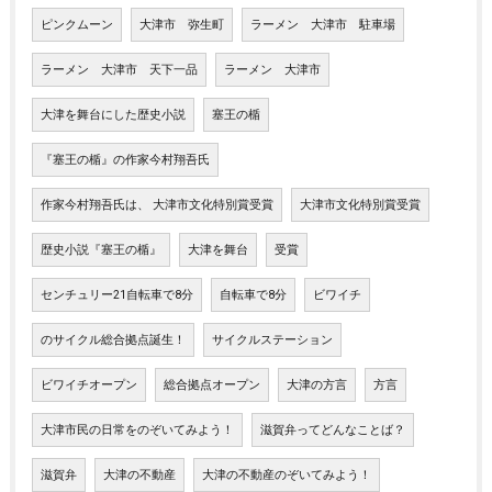
ピンクムーン
大津市 弥生町
ラーメン 大津市 駐車場
ラーメン 大津市 天下一品
ラーメン 大津市
大津を舞台にした歴史小説
塞王の楯
『塞王の楯』の作家今村翔吾氏
作家今村翔吾氏は、 大津市文化特別賞受賞
大津市文化特別賞受賞
歴史小説『塞王の楯』
大津を舞台
受賞
センチュリー21自転車で8分
自転車で8分
ビワイチ
のサイクル総合拠点誕生！
サイクルステーション
ビワイチオープン
総合拠点オープン
大津の方言
方言
大津市民の日常をのぞいてみよう！
滋賀弁ってどんなことば？
滋賀弁
大津の不動産
大津の不動産のぞいてみよう！