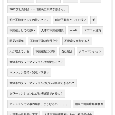
2022びわ湖開き・一日船長に川栄李奈さん。
船が不動産としての扱い？？？
船が不動産としての扱い
船
不動産としての扱い
大津市不動産相談
e-radio
エフエム滋賀
開局25周年
不動産下取相談受付中
不動産を売却する人
人が増えている
不動産屋の役割
自己紹介
タワーマンション
大津市のタワーマンションは何棟ある？？
マンション売却・買取・下取り
大津市のタワーマンションはびわ湖眺望できるの？
タワーマンションはびわ湖眺望できるの？
マンションで火事の場合、どうなるの。。。。
相続土地国庫帰属制度
大津市の不動産は下落
大津市不動産所有の方のご相談受付中