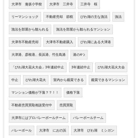
大津市 逢坂小学校
大津市 三井寺
三井寺 桜
リーマンショック
不動産売却 節税
びわ湖の主な漁法
漁法
漁法を部屋から観られる
漁法を部屋から観られるマンション
大津市不動産売却
大津市不動産購入
びわ湖にある大津港
大津港、彦根港、長浜港、竹生島港
港の4つ
「びわ湖大花火大会」3年連続中止
3年連続中止
びわ湖大花火大会
中止
びわ湖大花火
室内から鑑賞できる
鑑賞できるマンション
マンション価格が下落？？！！
価格下落
不動産売買買取相談受付中
売買買取
大津市にはプロバレーボールチーム
バレーボールチーム
バレーボール
大津市 におの浜
大津市 びわ湖 ミシガン