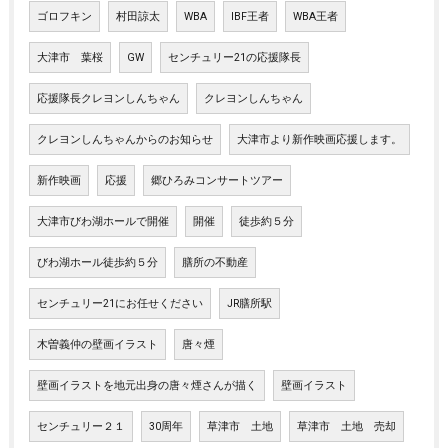
ゴロフキン
村田諒太
WBA
IBF王者
WBA王者
大津市 葉桜
GW
センチュリー21の応援隊長
応援隊長クレヨンしんちゃん
クレヨンしんちゃん
クレヨンしんちゃんからのお知らせ
大津市より新作映画応援します。
新作映画
応援
郷ひろみコンサートツアー
大津市びわ湖ホールで開催
開催
徒歩約５分
びわ湖ホール徒歩約５分
膳所の不動産
センチュリー21にお任せください
JR膳所駅
木曽義仲の壁画イラスト
唐々煙
壁画イラストを地元出身の唐々煙さんが描く
壁画イラスト
センチュリー２１
30周年
草津市 土地
草津市 土地 売却