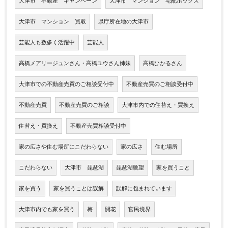
大津市 不動産 キャンペーン
大津市 マンション 宅配ボックス
大津市 マンション 買取
県庁所在地の大津市
芸能人も数多く活躍中
芸能人
高橋メアリージュンさん・高橋ユウさん姉妹
高橋ひかるさん
大津市での不動産売買のご相談受付中
不動産売買のご相談受付中
不動産売買
不動産売買のご相談
大津市内での住替え・買換え
住替え・買換え
不動産売買相談受付中
家の広さや住む場所にこだわらない
家の広さ
住む場所
こだわらない
大津市 琵琶湖
琵琶湖眺望
家を買うこと
家を買う
家を買うことは誤解
誤解に包まれています
大津市内でも家を買う
梅
開花
官民境界