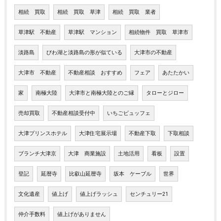
相続 買取
相続 買取 草津
相続 買取 業者
草津駅 不動産
草津駅 マンション
相続物件 買取 草津市
淡路島
びわ湖と淡路島の形が似ている
大津市の不動産
大津市 不動産
不動産相談 おすすめ
フェア
あたたかい
家
南極大陸
大津市と南極大陸とのご縁
タローとジロー
売却買取
不動産相談受付中
いちごビュッフェ
大津プリンスホテル
大津住宅展示場
不動産下取
下取相談
ブランチ大津京
大津 商業施設
土地活用
看板
設置
登記
延暦寺
比叡山延暦寺
坂本 ケーブル
世界
文化遺産
値上げ
値上げラッシュ
センチュリー21
仲介手数料
値上げがありません