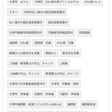
大津市 ホテル
大津市 びわ湖大津プリンスホテル
びわ湖バレイ
スキー
大津市払い過ぎの固定資産税還付
払い過ぎの固定資産税還付
固定資産税還付
大津不動産売却相談受付中
不動産売却相談受付
売却相談
滋賀県 びわ湖
琵琶湖 氾濫
びわ湖 氾濫
新婚さんの新生活を支援
新婚さん
新生活を支援
ご結婚・新居購入の方は、チャンス
ご結婚
ご結婚の方は、チャンス
新居購入の方は、チャンス
大津市での不動産相談受付中
大津市 不動産 売却
大津市 坪単価
京都市 坪単価
大阪市 坪単価
大津市瀬田駅・鉄道ファンの方へお知らせ
瀬田駅
瀬田駅鉄道