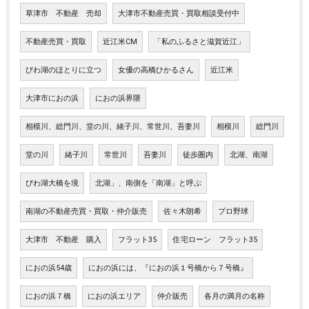
草津市 不動産 売却
大津市不動産売買・買取相談受付中
不動産売買・買取
近江米CM
「私のふるさと滋賀近江」
びわ湖のほとりに立つ
女優の高橋ひかるさん
近江米
大津市におの浜
におの浜界隈
相模川、総門川、堂の川、緒子川、常世川、吾妻川
相模川
総門川
堂の川
緒子川
常世川
吾妻川
徒歩圏内
北湖、南湖
びわ湖大橋を境
北湖」、南側を「南湖」と呼ぶ
南湖の不動産売買・買取・仲介販売
佐々木朗希
プロ野球
大津市 不動産 購入
フラット35
住宅ローン フラット35
におの浜54歳
におの浜には、『におの浜１号橋から７号橋』
におの浜７橋
におの浜エリア
仲介販売
各月の満月の名称