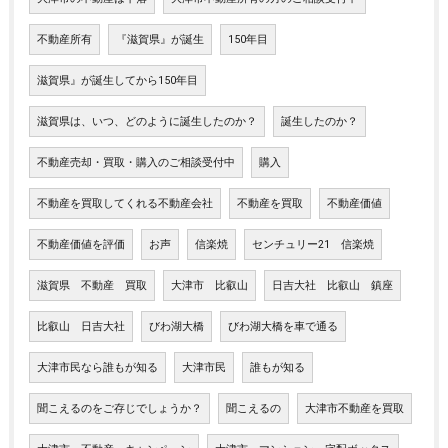
不動産所有
『滋賀県』が誕生
150年目
滋賀県』が誕生してから150年目
滋賀県は、いつ、どのように誕生したのか？
誕生したのか？
不動産売却・買取・購入のご相談受付中
購入
不動産を買取してくれる不動産会社
不動産を買取
不動産価値
不動産価値を評価
お声
信楽焼
センチュリー21 信楽焼
滋賀県 不動産 買取
大津市 比叡山
日吉大社 比叡山 鎮座
比叡山 日吉大社
びわ湖大橋
びわ湖大橋を車で通る
大津市民なら誰もが知る
大津市民
誰もが知る
聞こえるのをご存じでしょうか？
聞こえるの
大津市不動産を買取