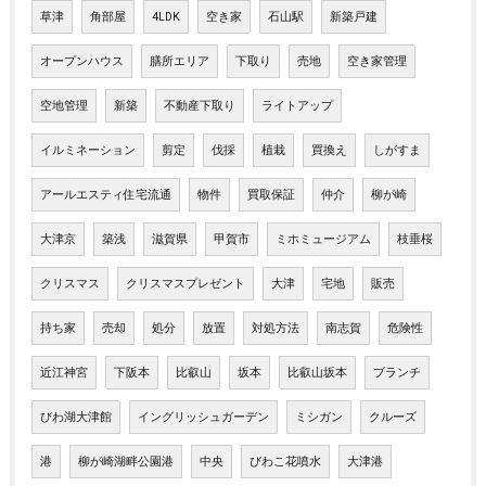
草津
角部屋
4LDK
空き家
石山駅
新築戸建
オープンハウス
膳所エリア
下取り
売地
空き家管理
空地管理
新築
不動産下取り
ライトアップ
イルミネーション
剪定
伐採
植栽
買換え
しがすま
アールエスティ住宅流通
物件
買取保証
仲介
柳が崎
大津京
築浅
滋賀県
甲賀市
ミホミュージアム
枝垂桜
クリスマス
クリスマスプレゼント
大津
宅地
販売
持ち家
売却
処分
放置
対処方法
南志賀
危険性
近江神宮
下阪本
比叡山
坂本
比叡山坂本
ブランチ
びわ湖大津館
イングリッシュガーデン
ミシガン
クルーズ
港
柳が崎湖畔公園港
中央
びわこ花噴水
大津港