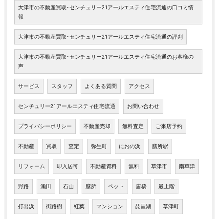
大津市の不動産買取･センチュリー21アールエスティ住宅流通の口コミ情
報
大津市の不動産買取･センチュリー21アールエスティ住宅流通の評判
大津市の不動産買取･センチュリー21アールエスティ住宅流通のお客様の
声
サービス
スタッフ
よくある質問
アクセス
センチュリー21アールエスティ住宅流通
お問い合わせ
プライバシーポリシー
不動産売却
無料査定
ご来店予約
不動産
買取
査定
弥生町
におの浜
膳所駅
リフォーム
即入居可
不動産資料
無料
草津市
南草津
野路
瀬田
石山
膳所
ペット
唐橋
最上階
打出浜
街路樹
紅葉
マンション
琵琶湖
草津町