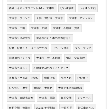
西武ライオンズファンが多いって本当
びわ湖放送
ライオンズ戦
大津京 ブランチ
子供 遊び場 大津京
大津市 マンション
大津市 土地
大津市 戸建
大津市 不動産 買取
大津市公道の中央
保存された１本の巨木は何？
なぜ、なぜ！！！ イチョウの木
ゼンリン地図
ブルーマップ
山城屋のイチョウ
大津市 雪 不動産
別荘・空き家税
大津市も導入？
不動産売却のタイミング？？
京都市「空き家」に課税
流通促進
ひな人形
ひな祭り
ひな祭り 歴史
大津市 太陽光
太陽光条例抑制地域
大津市 太陽光条例
大津市 買取
仮想空間
メタバース
仮想空間 大津市
2022びわ湖開き
一日船長
川栄李奈さん