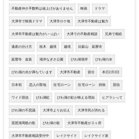
不動産仲介手数料は値上げがありません
映画
ドラマ
大津市で映画ドラマ
大津市ロケ地
大津市不動産は魅力
大津市不動産は魅力がいっぱい
大津での不動産相談
兄弟で相続
遺産の分け方
枝木 越境
越境
比叡山 延暦寺
延暦寺 改装
湖岸なぎさ公園
びわ湖湖岸
びわ湖の水
びわ湖の水が満ちています
大津市不動産
節分
本日2月3日
日本初
恋人の聖地
住宅ローン
住宅ローン 持病
団信
ワイド団信
びわ湖虹
びわ湖の虹が映える理由
ヒアラシって
びわ湖の不思議
大津市よりお伝え
大津市民が誇れる
琵琶湖周航の歌
びわ湖の歌
大津市不動産が２ヶ所
大津市不動産相談受付中
レイクサイド
レイクサイド派