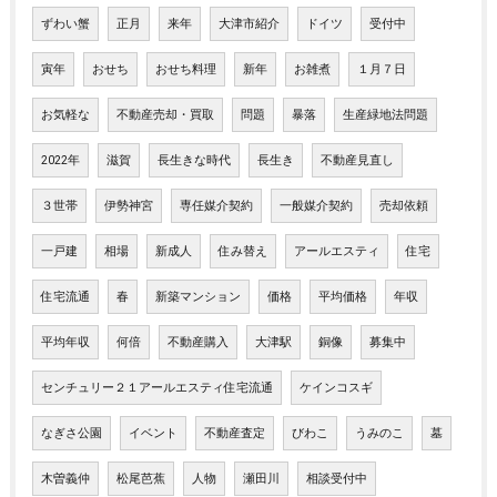
ずわい蟹
正月
来年
大津市紹介
ドイツ
受付中
寅年
おせち
おせち料理
新年
お雑煮
１月７日
お気軽な
不動産売却・買取
問題
暴落
生産緑地法問題
2022年
滋賀
長生きな時代
長生き
不動産見直し
３世帯
伊勢神宮
専任媒介契約
一般媒介契約
売却依頼
一戸建
相場
新成人
住み替え
アールエスティ
住宅
住宅流通
春
新築マンション
価格
平均価格
年収
平均年収
何倍
不動産購入
大津駅
銅像
募集中
センチュリー２１アールエスティ住宅流通
ケインコスギ
なぎさ公園
イベント
不動産査定
びわこ
うみのこ
墓
木曽義仲
松尾芭蕉
人物
瀬田川
相談受付中