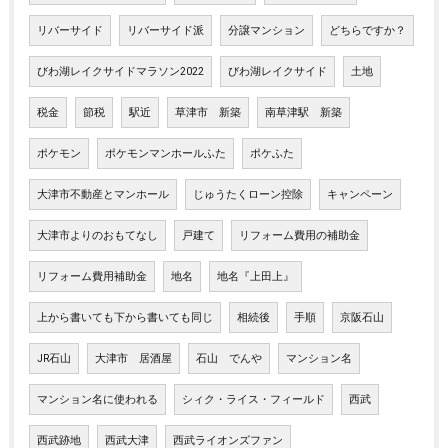
リバーサイド
リバーサイド派
分譲マンション
どちらですか？
びわ湖レイクサイドマラソン2022
びわ湖レイクサイド
土地
税金
節税
駅近
草津市 新築
南草津駅 新築
ポケモン
ポケモンマンホールふた
ポケふた
大津市不動産とマンホール
じゅうたくローン控除
キャンペーン
大津市よりのおもてなし
戸建て
リフォーム費用の補助金
リフォーム費用補助金
地名
地名『上田上』
上から書いても下から書いても同じ
相続後
手順
京阪石山
JR石山
大津市 居酒屋
石山 でんや
マンション名
マンション名に使われる
シィク・ライス・フィールド
西武
西武跡地
西武大津
西武ライオンズファン