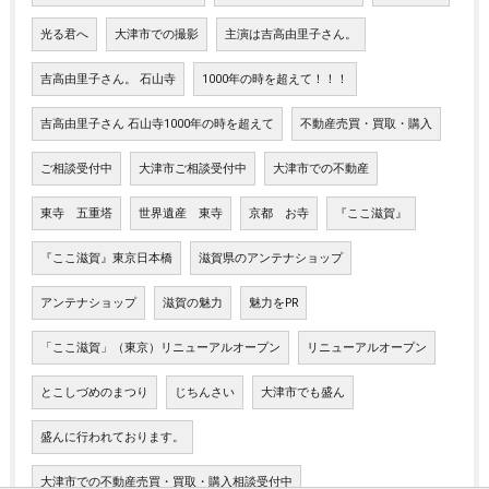
光る君へ
大津市での撮影
主演は吉高由里子さん。
吉高由里子さん。 石山寺
1000年の時を超えて！！！
吉高由里子さん 石山寺1000年の時を超えて
不動産売買・買取・購入
ご相談受付中
大津市ご相談受付中
大津市での不動産
東寺 五重塔
世界遺産 東寺
京都 お寺
『ここ滋賀』
『ここ滋賀』東京日本橋
滋賀県のアンテナショップ
アンテナショップ
滋賀の魅力
魅力をPR
「ここ滋賀」（東京）リニューアルオープン
リニューアルオープン
とこしづめのまつり
じちんさい
大津市でも盛ん
盛んに行われております。
大津市での不動産売買・買取・購入相談受付中