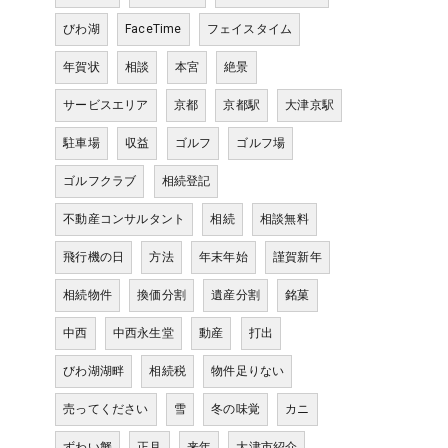
びわ湖
FaceTime
フェイスタイム
年賀状
相談
本宮
絶景
サービスエリア
京都
京都駅
大津京駅
駐車場
収益
ゴルフ
ゴルフ場
ゴルフクラブ
相続登記
不動産コンサルタント
相続
相談無料
飛行機の日
方法
年末年始
謹賀新年
相続物件
換価分割
遺産分割
銘菓
中西
中西永生堂
動産
打出
びわ湖湖畔
相続税
物件足りない
売ってください
雪
冬の味覚
カニ
ずわい蟹
正月
来年
大津市紹介