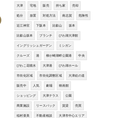
大津
宅地
販売
持ち家
売却
処分
放置
対処方法
南志賀
危険性
近江神宮
下阪本
比叡山
坂本
比叡山坂本
ブランチ
びわ湖大津館
イングリッシュガーデン
ミシガン
クルーズ
港
柳が崎湖畔公園港
中央
びわこ花噴水
大津港
びわ湖ホール
市街化区域
市街化調整区域
大津絵の道
販売中
人気
劇場
映画館
ショッピング
大津テラス
公園
商業施設
リースバック
賃貸
売買
稲村亜美
不動産相談
大津市中心エリア