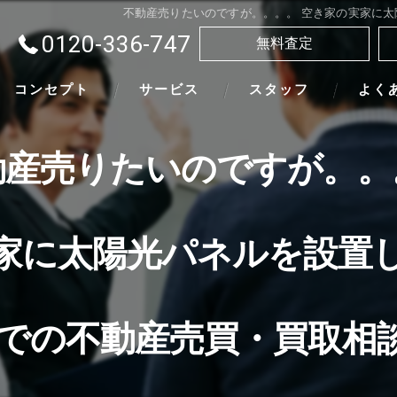
不動産売りたいのですが。。。。 空き家の実家に太
0120-336-747
無料査定
コンセプト
サービス
スタッフ
よく
動産売りたいのですが。。
家に太陽光パネルを設置
での不動産売買・買取相