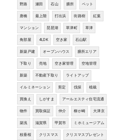
野路
瀬田
石山
膳所
ペット
唐橋
最上階
打出浜
街路樹
紅葉
マンション
琵琶湖
草津町
草津
角部屋
4LDK
空き家
石山駅
新築戸建
オープンハウス
膳所エリア
下取り
売地
空き家管理
空地管理
新築
不動産下取り
ライトアップ
イルミネーション
剪定
伐採
植栽
買換え
しがすま
アールエスティ住宅流通
物件
買取保証
仲介
柳が崎
大津京
築浅
滋賀県
甲賀市
ミホミュージアム
枝垂桜
クリスマス
クリスマスプレゼント