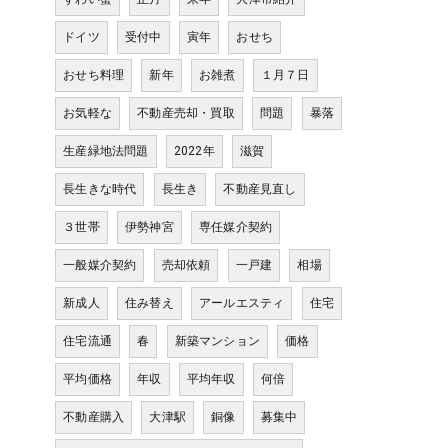
ドイツ
受付中
寅年
おせち
おせち料理
新年
お雑煮
１月７日
お気軽な
不動産売却・買取
問題
暴落
生産緑地法問題
2022年
滋賀
長生きな時代
長生き
不動産見直し
３世帯
伊勢神宮
専任媒介契約
一般媒介契約
売却依頼
一戸建
相場
新成人
住み替え
アールエスティ
住宅
住宅流通
春
新築マンション
価格
平均価格
年収
平均年収
何倍
不動産購入
大津駅
銅像
募集中