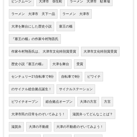
ピンクムーン
大津市 弥生町
ラーメン 大津市 駐車場
ラーメン 大津市 天下一品
ラーメン 大津市
大津を舞台にした歴史小説
塞王の楯
『塞王の楯』の作家今村翔吾氏
作家今村翔吾氏は、 大津市文化特別賞受賞
大津市文化特別賞受賞
歴史小説『塞王の楯』
大津を舞台
受賞
センチュリー21自転車で8分
自転車で8分
ビワイチ
のサイクル総合拠点誕生！
サイクルステーション
ビワイチオープン
総合拠点オープン
大津の方言
方言
大津市民の日常をのぞいてみよう！
滋賀弁ってどんなことば？
滋賀弁
大津の不動産
大津の不動産のぞいてみよう！