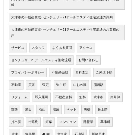
報
大津市の不動産買取･センチュリー21アールエスティ住宅流通の評判
大津市の不動産買取･センチュリー21アールエスティ住宅流通のお客様の
声
サービス
スタッフ
よくある質問
アクセス
センチュリー21アールエスティ住宅流通
お問い合わせ
プライバシーポリシー
不動産売却
無料査定
ご来店予約
不動産
買取
査定
弥生町
におの浜
膳所駅
リフォーム
即入居可
不動産資料
無料
草津市
南草津
野路
瀬田
石山
膳所
ペット
唐橋
最上階
打出浜
街路樹
紅葉
マンション
琵琶湖
草津町
草津
角部屋
4LDK
空き家
石山駅
新築戸建