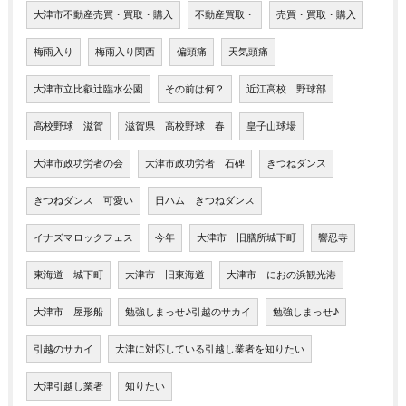
大津市不動産売買・買取・購入
不動産買取・
売買・買取・購入
梅雨入り
梅雨入り関西
偏頭痛
天気頭痛
大津市立比叡辻臨水公園
その前は何？
近江高校 野球部
高校野球 滋賀
滋賀県 高校野球 春
皇子山球場
大津市政功労者の会
大津市政功労者 石碑
きつねダンス
きつねダンス 可愛い
日ハム きつねダンス
イナズマロックフェス
今年
大津市 旧膳所城下町
響忍寺
東海道 城下町
大津市 旧東海道
大津市 におの浜観光港
大津市 屋形船
勉強しまっせ♪引越のサカイ
勉強しまっせ♪
引越のサカイ
大津に対応している引越し業者を知りたい
大津引越し業者
知りたい