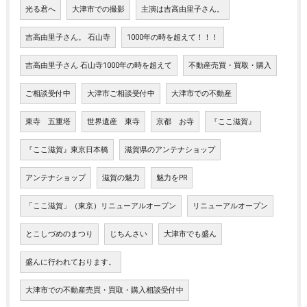
光る君へ
大津市での撮影
主演は吉高由里子さん。
吉高由里子さん。 石山寺
1000年の時を超えて！！！
吉高由里子さん 石山寺1000年の時を超えて
不動産売買・買取・購入
ご相談受付中
大津市ご相談受付中
大津市での不動産
東寺 五重塔
世界遺産 東寺
京都 お寺
『ここ滋賀』
『ここ滋賀』東京日本橋
滋賀県のアンテナショップ
アンテナショップ
滋賀の魅力
魅力をPR
「ここ滋賀」（東京）リニューアルオープン
リニューアルオープン
とこしづめのまつり
じちんさい
大津市でも盛ん
盛んに行われております。
大津市での不動産売買・買取・購入相談受付中