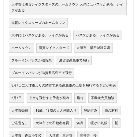
大津市は滋賀レイクスターズのホームタウン 大津にはバスケがある、レイ
クがある
滋賀レイクスターズのホームタウン
大津にはバスケがある、レイクがある
バスケがある、レイクがある
ホームタウン
滋賀レイクスターズ
大津市 膳所城跡公園
ブルーインパレスが滋賀県
滋賀県高島市で飛行
ブルーインパレスが滋賀県高島市で飛行
8月7日に大津市よりの隣市である高島市の上空を飛行する予定が発表
8月7日
上空を飛行する予定が発表
飛行
不動産売買相談
大津市売買
18歳、19歳の大人仲間入り
契約行為
懸念材料
ご注意を。
大津市での不動産売買
満月
暖かい気候
桜
大津市 逢坂小学校
大津市 三井寺
三井寺 桜