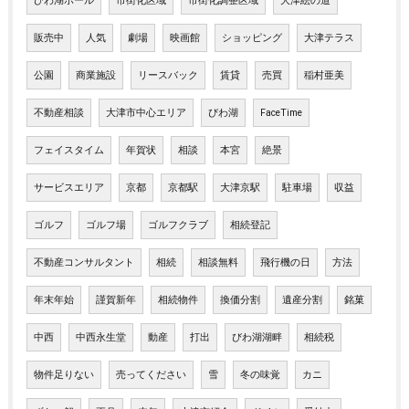
びわ湖ホール
市街化区域
市街化調整区域
大津絵の道
販売中
人気
劇場
映画館
ショッピング
大津テラス
公園
商業施設
リースバック
賃貸
売買
稲村亜美
不動産相談
大津市中心エリア
びわ湖
FaceTime
フェイスタイム
年賀状
相談
本宮
絶景
サービスエリア
京都
京都駅
大津京駅
駐車場
収益
ゴルフ
ゴルフ場
ゴルフクラブ
相続登記
不動産コンサルタント
相続
相談無料
飛行機の日
方法
年末年始
謹賀新年
相続物件
換価分割
遺産分割
銘菓
中西
中西永生堂
動産
打出
びわ湖湖畔
相続税
物件足りない
売ってください
雪
冬の味覚
カニ