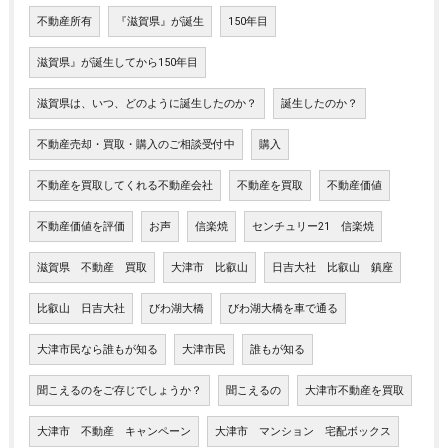
不動産所有
『滋賀県』が誕生
150年目
滋賀県』が誕生してから150年目
滋賀県は、いつ、どのように誕生したのか？
誕生したのか？
不動産売却・買取・購入のご相談受付中
購入
不動産を買取してくれる不動産会社
不動産を買取
不動産価値
不動産価値を評価
お声
信楽焼
センチュリー21 信楽焼
滋賀県 不動産 買取
大津市 比叡山
日吉大社 比叡山 鎮座
比叡山 日吉大社
びわ湖大橋
びわ湖大橋を車で通る
大津市民なら誰もが知る
大津市民
誰もが知る
聞こえるのをご存じでしょうか？
聞こえるの
大津市不動産を買取
大津市 不動産 キャンペーン
大津市 マンション 宅配ボックス