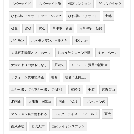
リバーサイド
リバーサイド派
分譲マンション
どちらですか？
びわ湖レイクサイドマラソン2022
びわ湖レイクサイド
土地
税金
節税
駅近
草津市 新築
南草津駅 新築
ポケモン
ポケモンマンホールふた
ポケふた
大津市不動産とマンホール
じゅうたくローン控除
キャンペーン
大津市よりのおもてなし
戸建て
リフォーム費用の補助金
リフォーム費用補助金
地名
地名『上田上』
上から書いても下から書いても同じ
相続後
手順
京阪石山
JR石山
大津市 居酒屋
石山 でんや
マンション名
マンション名に使われる
シィク・ライス・フィールド
西武
西武跡地
西武大津
西武ライオンズファン