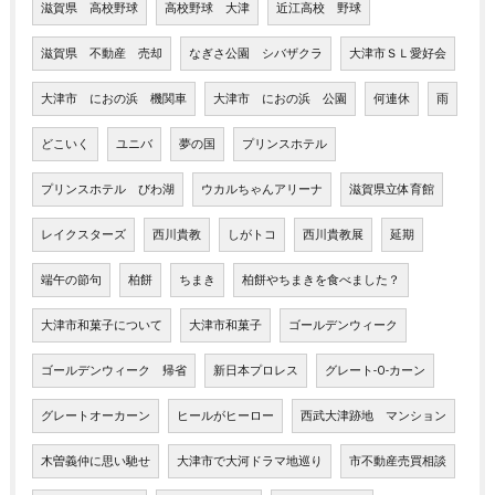
滋賀県 高校野球
高校野球 大津
近江高校 野球
滋賀県 不動産 売却
なぎさ公園 シバザクラ
大津市ＳＬ愛好会
大津市 におの浜 機関車
大津市 におの浜 公園
何連休
雨
どこいく
ユニバ
夢の国
プリンスホテル
プリンスホテル びわ湖
ウカルちゃんアリーナ
滋賀県立体育館
レイクスターズ
西川貴教
しがトコ
西川貴教展
延期
端午の節句
柏餅
ちまき
柏餅やちまきを食べました？
大津市和菓子について
大津市和菓子
ゴールデンウィーク
ゴールデンウィーク 帰省
新日本プロレス
グレート-O-カーン
グレートオーカーン
ヒールがヒーロー
西武大津跡地 マンション
木曽義仲に思い馳せ
大津市で大河ドラマ地巡り
市不動産売買相談