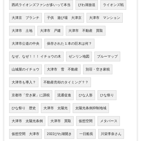
西武ライオンズファンが多いって本当
びわ湖放送
ライオンズ戦
大津京 ブランチ
子供 遊び場 大津京
大津市 マンション
大津市 土地
大津市 戸建
大津市 不動産 買取
大津市公道の中央
保存された１本の巨木は何？
なぜ、なぜ！！！ イチョウの木
ゼンリン地図
ブルーマップ
山城屋のイチョウ
大津市 雪 不動産
別荘・空き家税
大津市も導入？
不動産売却のタイミング？？
京都市「空き家」に課税
流通促進
ひな人形
ひな祭り
ひな祭り 歴史
大津市 太陽光
太陽光条例抑制地域
大津市 太陽光条例
大津市 買取
仮想空間
メタバース
仮想空間 大津市
2022びわ湖開き
一日船長
川栄李奈さん