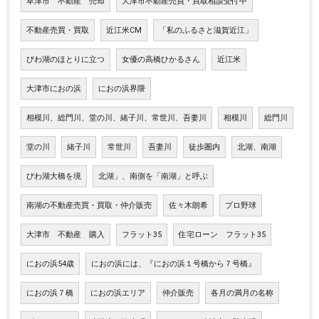
草津市 不動産 売却
大津市不動産売買・買取相談受付中
不動産売買・買取
近江米CM
「私のふるさと滋賀近江」
びわ湖のほとりに立つ
女優の高橋ひかるさん
近江米
大津市におの浜
におの浜界隈
相模川、総門川、堂の川、緒子川、常世川、吾妻川
相模川
総門川
堂の川
緒子川
常世川
吾妻川
徒歩圏内
北湖、南湖
びわ湖大橋を境
北湖」、南側を「南湖」と呼ぶ
南湖の不動産売買・買取・仲介販売
佐々木朗希
プロ野球
大津市 不動産 購入
フラット35
住宅ローン フラット35
におの浜54歳
におの浜には、『におの浜１号橋から７号橋』
におの浜７橋
におの浜エリア
仲介販売
各月の満月の名称