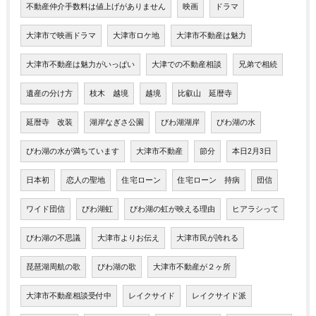
不動産仲介手数料は値上げがありません
映画
ドラマ
大津市で映画ドラマ
大津市ロケ地
大津市不動産は魅力
大津市不動産は魅力がいっぱい
大津での不動産相談
兄弟で相続
遺産の分け方
枝木 越境
越境
比叡山 延暦寺
延暦寺 改装
湖岸なぎさ公園
びわ湖湖岸
びわ湖の水
びわ湖の水が満ちています
大津市不動産
節分
本日2月3日
日本初
恋人の聖地
住宅ローン
住宅ローン 持病
団信
ワイド団信
びわ湖虹
びわ湖の虹が映える理由
ヒアラシって
びわ湖の不思議
大津市よりお伝え
大津市民が誇れる
琵琶湖周航の歌
びわ湖の歌
大津市不動産が２ヶ所
大津市不動産相談受付中
レイクサイド
レイクサイド派