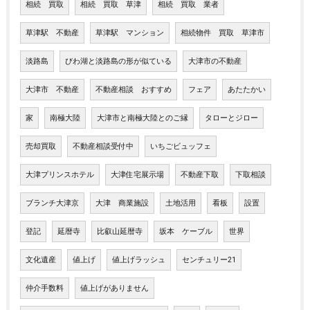
相続 買取
相続 買取 草津
相続 買取 業者
草津駅 不動産
草津駅 マンション
相続物件 買取 草津市
淡路島
びわ湖と淡路島の形が似ている
大津市の不動産
大津市 不動産
不動産相談 おすすめ
フェア
あたたかい
家
南極大陸
大津市と南極大陸とのご縁
タローとジロー
売却買取
不動産相談受付中
いちごビュッフェ
大津プリンスホテル
大津住宅展示場
不動産下取
下取相談
ブランチ大津京
大津 商業施設
土地活用
看板
設置
登記
延暦寺
比叡山延暦寺
坂本 ケーブル
世界
文化遺産
値上げ
値上げラッシュ
センチュリー21
仲介手数料
値上げがありません