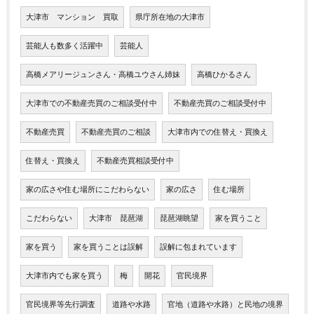
大津市 マンション 買取
県庁所在地の大津市
芸能人も数多く活躍中
芸能人
高橋メアリージュンさん・高橋ユウさん姉妹
高橋ひかるさん
大津市での不動産売買のご相談受付中
不動産売買のご相談受付中
不動産売買
不動産売買のご相談
大津市内での住替え・買換え
住替え・買換え
不動産売買相談受付中
家の広さや住む場所にこだわらない
家の広さ
住む場所
こだわらない
大津市 琵琶湖
琵琶湖眺望
家を買うこと
家を買う
家を買うことは誤解
誤解に包まれています
大津市内でも家を買う
梅
開花
官民境界
官民境界等先行調査
道路や水路
官地（道路や水路）と民地の境界