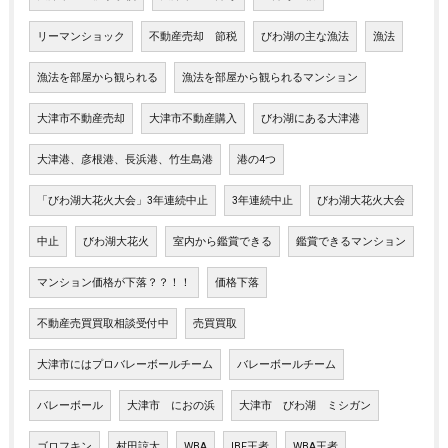
リーマンショック
不動産売却 節税
びわ湖の主な漁法
漁法
漁法を部屋から観られる
漁法を部屋から観られるマンション
大津市不動産売却
大津市不動産購入
びわ湖にある大津港
大津港、彦根港、長浜港、竹生島港
港の4つ
「びわ湖大花火大会」3年連続中止
3年連続中止
びわ湖大花火大会
中止
びわ湖大花火
室内から鑑賞できる
鑑賞できるマンション
マンション価格が下落？？！！
価格下落
不動産売買買取相談受付中
売買買取
大津市にはプロバレーボールチーム
バレーボールチーム
バレーボール
大津市 におの浜
大津市 びわ湖 ミシガン
ゴロフキン
村田諒太
WBA
IBF王者
WBA王者