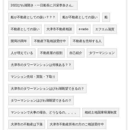
2022びわ湖開き・一日船長に川栄李奈さん。
船が不動産としての扱い？？？
船が不動産としての扱い
船
不動産としての扱い
大津市不動産相談
e-radio
エフエム滋賀
開局25周年
不動産下取相談受付中
不動産を売却する人
人が増えている
不動産屋の役割
自己紹介
タワーマンション
大津市のタワーマンションは何棟ある？？
マンション売却・買取・下取り
大津市のタワーマンションはびわ湖眺望できるの？
タワーマンションはびわ湖眺望できるの？
マンションで火事の場合、どうなるの。。。。
相続土地国庫帰属制度
大津市の不動産は下落
大津市不動産所有の方のご相談受付中