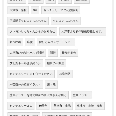
大津市 葉桜
GW
センチュリー21の応援隊長
応援隊長クレヨンしんちゃん
クレヨンしんちゃん
クレヨンしんちゃんからのお知らせ
大津市より新作映画応援します。
新作映画
応援
郷ひろみコンサートツアー
大津市びわ湖ホールで開催
開催
徒歩約５分
びわ湖ホール徒歩約５分
膳所の不動産
センチュリー21にお任せください
JR膳所駅
木曽義仲の壁画イラスト
唐々煙
壁画イラストを地元出身の唐々煙さんが描く
壁画イラスト
センチュリー２１
30周年
草津市 土地
草津市 土地 売却