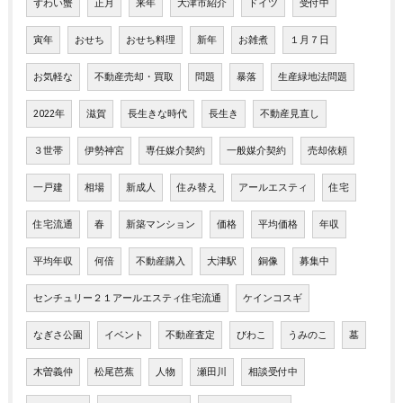
ずわい蟹
正月
来年
大津市紹介
ドイツ
受付中
寅年
おせち
おせち料理
新年
お雑煮
１月７日
お気軽な
不動産売却・買取
問題
暴落
生産緑地法問題
2022年
滋賀
長生きな時代
長生き
不動産見直し
３世帯
伊勢神宮
専任媒介契約
一般媒介契約
売却依頼
一戸建
相場
新成人
住み替え
アールエスティ
住宅
住宅流通
春
新築マンション
価格
平均価格
年収
平均年収
何倍
不動産購入
大津駅
銅像
募集中
センチュリー２１アールエスティ住宅流通
ケインコスギ
なぎさ公園
イベント
不動産査定
びわこ
うみのこ
墓
木曽義仲
松尾芭蕉
人物
瀬田川
相談受付中