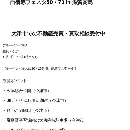
自衛隊フェスタ50・70 in 滋賀高島
大津市での不動産売買・買取相談受付中
ブルーインパルス
観覧７ヶ所
８月7日 午後1時半から
ブルーインパルスは20～25分間、高島市上空を飛行
観覧ポイント
・今津総合公園（今津市）
・JR近江今津駅周辺湖岸（今津市）
・びわこ函館山（今津市）
・饗庭野演習場内の大供臨時駐車場（今津市）
・マキノピックランド（マキノ町）