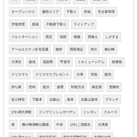
オープンハウス
膳所エリア
下取り
売地
空き家管理
空地管理
新築
不動産下取り
ライトアップ
イルミネーション
剪定
伐採
植栽
買換え
しがすま
アールエスティ住宅流通
物件
買取保証
仲介
柳が崎
大津京
築浅
滋賀県
甲賀市
ミホミュージアム
枝垂桜
クリスマス
クリスマスプレゼント
大津
宅地
販売
持ち家
売却
処分
放置
対処方法
南志賀
危険性
近江神宮
下阪本
比叡山
坂本
比叡山坂本
ブランチ
びわ湖大津館
イングリッシュガーデン
ミシガン
クルーズ
港
柳が崎湖畔公園港
中央
びわこ花噴水
大津港