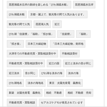
琵琶湖疏水沿岸の新緑を楽しめる「びわ湖疏水船」
琵琶湖疏水沿岸
びわ湖疏水船
京都・蹴上で、観光客の間で人気があります。
観光客の間で人気
琵琶湖人気
近江
びわ湖「信楽狸」「福助」「招き猫」
「信楽狸」
「福助」
「招き猫」
日本三大縁起物
「日本三大縁起物」発祥地
大津市での不動産売買・買取相談受付中
不動相談受付
不動産売買・買取相談受付中
近江の国
近江と淡水の音が同じ
近江淡水
音が同じ
びわ湖を淡水の海
淡水の海
びわ湖地名
淡水の海地名
東京 太陽光発電 義務化
新築 太陽光発電 義務化
相続 不動産
相続 不動産 売却
不動産売買・買取相談
セアカゴケグモが発見されています