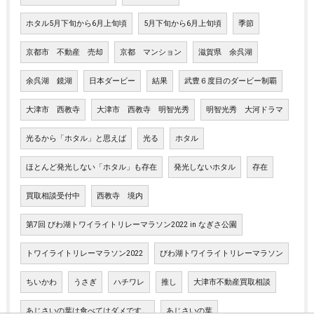
ホタル5月下旬から6月上旬頃
5月下旬から6月上旬頃
季節
京都市 不動産 売却
京都 マンション
滋賀県 余呉湖
余呉湖 鏡湖
日本ダービー
結果
武豊６度目のダービー制覇
大津市 西教寺
大津市 西教寺 明智光秀
明智光秀 大河ドラマ
光るから「ホタル」と思えば
光る
ホタル
ほとんど発光しない「ホタル」も存在
発光しないホタル
存在
買取相談受付中
西教寺 境内
第7回 びわ湖トワイライトリレーマラソン2022 in なぎさ公園
トワイライトリレーマラソン2022
びわ湖トワイライトリレーマラソン
ちいかわ
うさぎ
ハチワレ
推し
大津市不動産買取相談
あじさいの葉は食べてはダメです。
あじさいの葉