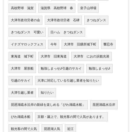
高校野球 滋賀
滋賀県 高校野球 春
皇子山球場
大津市政功労者の会
大津市政功労者 石碑
きつねダンス
きつねダンス 可愛い
日ハム きつねダンス
イナズマロックフェス
今年
大津市 旧膳所城下町
響忍寺
東海道 城下町
大津市 旧東海道
大津市 におの浜観光港
大津市 屋形船
勉強しまっせ♪引越のサカイ
勉強しまっせ♪
引越のサカイ
大津に対応している引越し業者を知りたい
大津引越し業者
知りたい
琵琶湖疏水沿岸の新緑を楽しめる「びわ湖疏水船」
琵琶湖疏水沿岸
びわ湖疏水船
京都・蹴上で、観光客の間で人気があります。
観光客の間で人気
琵琶湖人気
近江