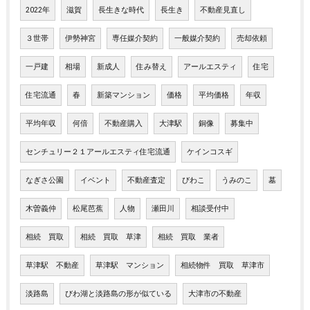
2022年
滋賀
長生きな時代
長生き
不動産見直し
３世帯
伊勢神宮
専任媒介契約
一般媒介契約
売却依頼
一戸建
相場
新成人
住み替え
アールエスティ
住宅
住宅流通
春
新築マンション
価格
平均価格
年収
平均年収
何倍
不動産購入
大津駅
銅像
募集中
センチュリー２１アールエスティ住宅流通
ケインコスギ
なぎさ公園
イベント
不動産査定
びわこ
うみのこ
墓
木曽義仲
松尾芭蕉
人物
瀬田川
相談受付中
相続 買取
相続 買取 草津
相続 買取 業者
草津駅 不動産
草津駅 マンション
相続物件 買取 草津市
淡路島
びわ湖と淡路島の形が似ている
大津市の不動産