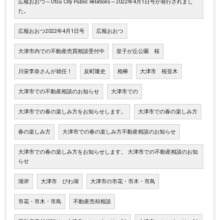
広報おおつ～Otsu City Public Relations～2022年4月1日号が発行されまし
た。
広報おおつ2022年4月1日号
広報おおつ
大津市内での不動産売買相談受付中
皇子が丘公園 桜
川栄李奈さんが就任！
反町隆史
相棒
大津市 桜並木
大津市での不動産相談のお知らせ
大津市での
大津市での春の楽しみ方をお知らせします。
大津市での春の楽しみ方
春の楽しみ方
大津市での春の楽しみ方不動産相談のお知らせ
大津市での春の楽しみ方をお知らせします。 大津市での不動産相談のお知
らせ
湖岸
大津市 びわ湖
大津市の市花・市木・市鳥
市花・市木・市鳥
不動産売却相談