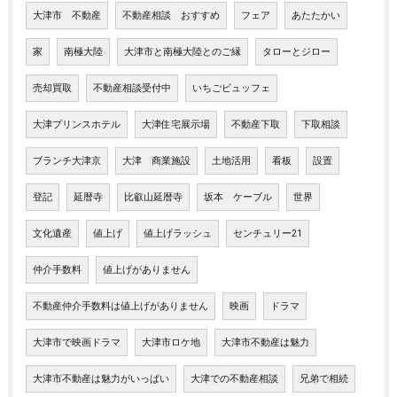
大津市 不動産
不動産相談 おすすめ
フェア
あたたかい
家
南極大陸
大津市と南極大陸とのご縁
タローとジロー
売却買取
不動産相談受付中
いちごビュッフェ
大津プリンスホテル
大津住宅展示場
不動産下取
下取相談
ブランチ大津京
大津 商業施設
土地活用
看板
設置
登記
延暦寺
比叡山延暦寺
坂本 ケーブル
世界
文化遺産
値上げ
値上げラッシュ
センチュリー21
仲介手数料
値上げがありません
不動産仲介手数料は値上げがありません
映画
ドラマ
大津市で映画ドラマ
大津市ロケ地
大津市不動産は魅力
大津市不動産は魅力がいっぱい
大津での不動産相談
兄弟で相続