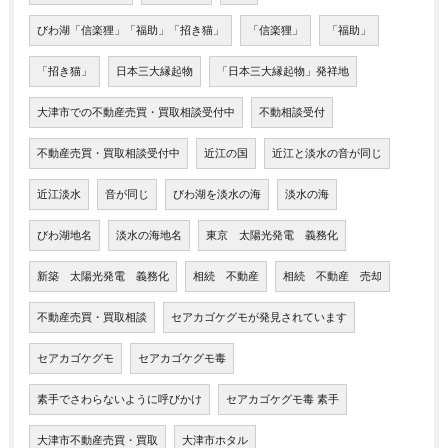
びわ湖「信楽狸」「福助」「招き猫」
「信楽狸」
「福助」
「招き猫」
日本三大縁起物
「日本三大縁起物」発祥地
大津市での不動産売買・買取相談受付中
不動相談受付
不動産売買・買取相談受付中
近江の国
近江と淡水の音が同じ
近江淡水
音が同じ
びわ湖を淡水の海
淡水の海
びわ湖地名
淡水の海地名
東京 太陽光発電 義務化
新築 太陽光発電 義務化
相続 不動産
相続 不動産 売却
不動産売買・買取相談
セアカゴケグモが発見されています
セアカゴケグモ
セアカゴケグモ毒
素手でさわらないように呼びかけ
セアカゴケグモ毒 素手
大津市不動産売買・買取
大津市ホタル