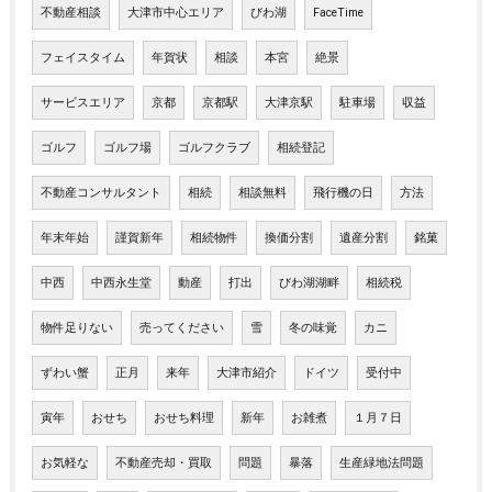
不動産相談
大津市中心エリア
びわ湖
FaceTime
フェイスタイム
年賀状
相談
本宮
絶景
サービスエリア
京都
京都駅
大津京駅
駐車場
収益
ゴルフ
ゴルフ場
ゴルフクラブ
相続登記
不動産コンサルタント
相続
相談無料
飛行機の日
方法
年末年始
謹賀新年
相続物件
換価分割
遺産分割
銘菓
中西
中西永生堂
動産
打出
びわ湖湖畔
相続税
物件足りない
売ってください
雪
冬の味覚
カニ
ずわい蟹
正月
来年
大津市紹介
ドイツ
受付中
寅年
おせち
おせち料理
新年
お雑煮
１月７日
お気軽な
不動産売却・買取
問題
暴落
生産緑地法問題