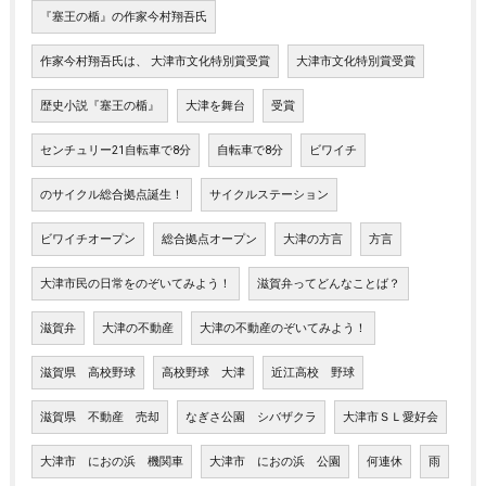
『塞王の楯』の作家今村翔吾氏
作家今村翔吾氏は、 大津市文化特別賞受賞
大津市文化特別賞受賞
歴史小説『塞王の楯』
大津を舞台
受賞
センチュリー21自転車で8分
自転車で8分
ビワイチ
のサイクル総合拠点誕生！
サイクルステーション
ビワイチオープン
総合拠点オープン
大津の方言
方言
大津市民の日常をのぞいてみよう！
滋賀弁ってどんなことば？
滋賀弁
大津の不動産
大津の不動産のぞいてみよう！
滋賀県 高校野球
高校野球 大津
近江高校 野球
滋賀県 不動産 売却
なぎさ公園 シバザクラ
大津市ＳＬ愛好会
大津市 におの浜 機関車
大津市 におの浜 公園
何連休
雨