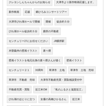
クレヨンしんちゃんからのお知らせ
大津市より新作映画応援します。
新作映画
応援
郷ひろみコンサートツアー
大津市びわ湖ホールで開催
開催
徒歩約５分
びわ湖ホール徒歩約５分
膳所の不動産
センチュリー21にお任せください
JR膳所駅
木曽義仲の壁画イラスト
唐々煙
壁画イラストを地元出身の唐々煙さんが描く
壁画イラスト
センチュリー２１
30周年
草津市 土地
草津市 土地 売却
草津市 不動産 売却
大津市不動産売買・買取相談受付中
不動産売買・買取
近江米CM
「私のふるさと滋賀近江」
びわ湖のほとりに立つ
女優の高橋ひかるさん
近江米