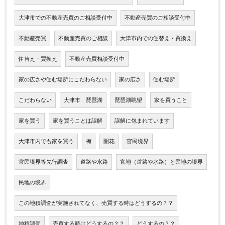
大津市での不動産売買のご相談受付中
不動産売買のご相談受付中
不動産売買
不動産売買のご相談
大津市内での住替え・買換え
住替え・買換え
不動産売買相談受付中
家の広さや住む場所にこだわらない
家の広さ
住む場所
こだわらない
大津市 琵琶湖
琵琶湖眺望
家を買うこと
家を買う
家を買うことは誤解
誤解に包まれています
大津市内でも家を買う
梅
開花
官民境界
官民境界等先行調査
道路や水路
官地（道路や水路）と民地の境界
民地の境界
この地積調査が実施されてなく、売買する時はどうするの？？
地積調査
売買する時はどうするの？？
どうするの？？