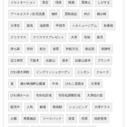
イルミネーション
剪定
伐採
植栽
買換え
しがすま
アールエスティ住宅流通
物件
買取保証
仲介
柳が崎
大津京
築浅
滋賀県
甲賀市
ミホミュージアム
枝垂桜
クリスマス
クリスマスプレゼント
大津
宅地
販売
持ち家
売却
処分
放置
対処方法
南志賀
危険性
近江神宮
下阪本
比叡山
坂本
比叡山坂本
ブランチ
びわ湖大津館
イングリッシュガーデン
ミシガン
クルーズ
港
柳が崎湖畔公園港
中央
びわこ花噴水
大津港
びわ湖ホール
市街化区域
市街化調整区域
大津絵の道
販売中
人気
劇場
映画館
ショッピング
大津テラス
公園
商業施設
リースバック
賃貸
売買
稲村亜美