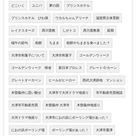
どこいく
ユニバ
夢の国
プリンスホテル
プリンスホテル びわ湖
ウカルちゃんアリーナ
滋賀県立体育館
レイクスターズ
西川貴教
しがトコ
西川貴教展
延期
端午の節句
柏餅
ちまき
柏餅やちまきを食べました？
大津市和菓子について
大津市和菓子
ゴールデンウィーク
ゴールデンウィーク 帰省
新日本プロレス
グレート-O-カーン
グレートオーカーン
ヒールがヒーロー
西武大津跡地 マンション
木曽義仲に思い馳せ
大津市で大河ドラマ地巡り
市不動産売買相談
大津市不動産売買
木曽義仲 大津市
木曽義仲地巡り
大河ドラマ地巡り
大津市におの浜にボーリング場があった！
におの浜ボーリング場
ボーリング場があった！
大津市粟津