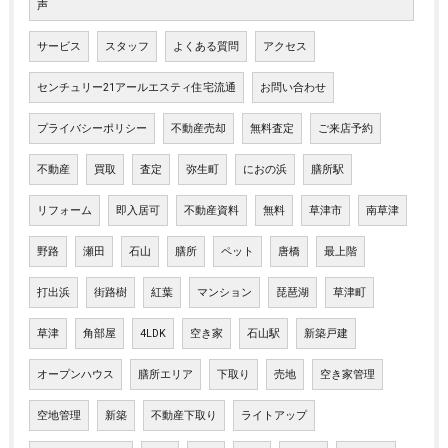
声
サービス
スタッフ
よくある質問
アクセス
センチュリー21アールエスティ住宅流通
お問い合わせ
プライバシーポリシー
不動産売却
無料査定
ご来店予約
不動産
買取
査定
弥生町
におの浜
膳所駅
リフォーム
即入居可
不動産資料
無料
草津市
南草津
野路
瀬田
石山
膳所
ペット
唐橋
最上階
打出浜
街路樹
紅葉
マンション
琵琶湖
草津町
草津
角部屋
4LDK
空き家
石山駅
新築戸建
オープンハウス
膳所エリア
下取り
売地
空き家管理
空地管理
新築
不動産下取り
ライトアップ