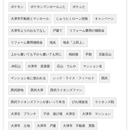
ポケモン
ポケモンマンホールふた
ポケふた
大津市不動産とマンホール
じゅうたくローン控除
キャンペーン
大津市よりのおもてなし
戸建て
リフォーム費用の補助金
リフォーム費用補助金
地名
地名『上田上』
上から書いても下から書いても同じ
相続後
手順
京阪石山
JR石山
大津市 居酒屋
石山 でんや
マンション名
マンション名に使われる
シィク・ライス・フィールド
西武
西武跡地
西武大津
西武ライオンズファン
西武ライオンズファンが多いって本当
びわ湖放送
ライオンズ戦
大津京 ブランチ
子供 遊び場 大津京
大津市 マンション
大津市 土地
大津市 戸建
大津市 不動産 買取