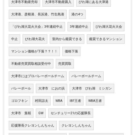
大津市不動産売却
大津市不動産購入
びわ湖にある大津港
大津港、彦根港、長浜港、竹生島港
港の4つ
「びわ湖大花火大会」3年連続中止
3年連続中止
びわ湖大花火大会
中止
びわ湖大花火
室内から鑑賞できる
鑑賞できるマンション
マンション価格が下落？？！！
価格下落
不動産売買買取相談受付中
売買買取
大津市にはプロバレーボールチーム
バレーボールチーム
バレーボール
大津市 におの浜
大津市 びわ湖 ミシガン
ゴロフキン
村田諒太
WBA
IBF王者
WBA王者
大津市 葉桜
GW
センチュリー21の応援隊長
応援隊長クレヨンしんちゃん
クレヨンしんちゃん