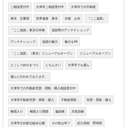
ご相談受付中
大津市ご相談受付中
大津市での不動産
東寺 五重塔
世界遺産 東寺
京都 お寺
『ここ滋賀』
『ここ滋賀』東京日本橋
滋賀県のアンテナショップ
アンテナショップ
滋賀の魅力
魅力をPR
「ここ滋賀」（東京）リニューアルオープン
リニューアルオープン
とこしづめのまつり
じちんさい
大津市でも盛ん
盛んに行われております。
大津市での不動産売買・買取・購入相談受付中
大津市不動産売買・買取・購入
不動産買取・
売買・買取・購入
梅雨入り
梅雨入り関西
偏頭痛
天気頭痛
大津市立比叡辻臨水公園
その前は何？
近江高校 野球部