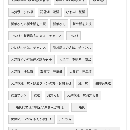
大津不動産売却相談受付中
不動産売却相談受付
売却相談
滋賀県 びわ湖
琵琶湖 氾濫
びわ湖 氾濫
新婚さんの新生活を支援
新婚さん
新生活を支援
ご結婚・新居購入の方は、チャンス
ご結婚
ご結婚の方は、チャンス
新居購入の方は、チャンス
大津市での不動産相談受付中
大津市 不動産 売却
大津市 坪単価
京都市 坪単価
大阪市 坪単価
大津市瀬田駅・鉄道ファンの方へお知らせ
瀬田駅
瀬田駅鉄道
鉄道ファン
鉄道
お知らせ
大津市瀬田駅お知らせ
1日船長に女優の川栄李奈さんが就任！
1日船長
女優の川栄李奈さんが就任！
川栄李奈