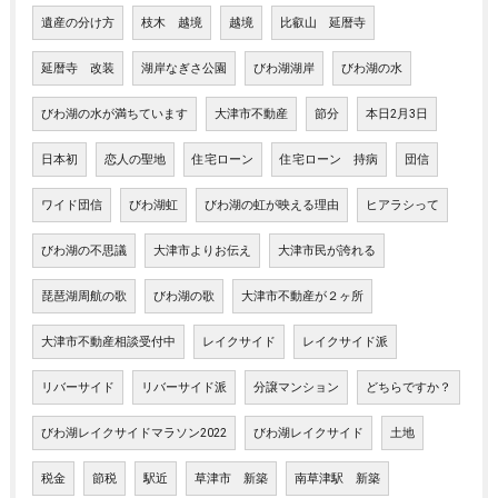
遺産の分け方
枝木 越境
越境
比叡山 延暦寺
延暦寺 改装
湖岸なぎさ公園
びわ湖湖岸
びわ湖の水
びわ湖の水が満ちています
大津市不動産
節分
本日2月3日
日本初
恋人の聖地
住宅ローン
住宅ローン 持病
団信
ワイド団信
びわ湖虹
びわ湖の虹が映える理由
ヒアラシって
びわ湖の不思議
大津市よりお伝え
大津市民が誇れる
琵琶湖周航の歌
びわ湖の歌
大津市不動産が２ヶ所
大津市不動産相談受付中
レイクサイド
レイクサイド派
リバーサイド
リバーサイド派
分譲マンション
どちらですか？
びわ湖レイクサイドマラソン2022
びわ湖レイクサイド
土地
税金
節税
駅近
草津市 新築
南草津駅 新築