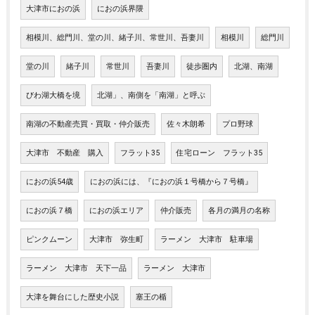
大津市におの浜
におの浜界隈
相模川、総門川、堂の川、緒子川、常世川、吾妻川
相模川
総門川
堂の川
緒子川
常世川
吾妻川
徒歩圏内
北湖、南湖
びわ湖大橋を境
北湖」、南側を「南湖」と呼ぶ
南湖の不動産売買・買取・仲介販売
佐々木朗希
プロ野球
大津市 不動産 購入
フラット35
住宅ローン フラット35
におの浜54歳
におの浜には、『におの浜１号橋から７号橋』
におの浜７橋
におの浜エリア
仲介販売
各月の満月の名称
ピンクムーン
大津市 弥生町
ラーメン 大津市 駐車場
ラーメン 大津市 天下一品
ラーメン 大津市
大津を舞台にした歴史小説
塞王の楯