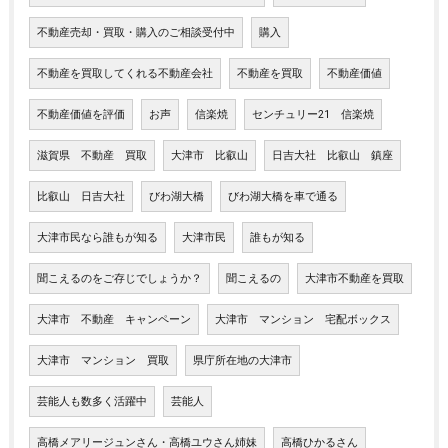
不動産売却・買取・購入のご相談受付中
購入
不動産を買取してくれる不動産会社
不動産を買取
不動産価値
不動産価値を評価
お声
信楽焼
センチュリー21 信楽焼
滋賀県 不動産 買取
大津市 比叡山
日吉大社 比叡山 鎮座
比叡山 日吉大社
びわ湖大橋
びわ湖大橋を車で通る
大津市民なら誰もが知る
大津市民
誰もが知る
聞こえるのをご存じでしょうか？
聞こえるの
大津市不動産を買取
大津市 不動産 キャンペーン
大津市 マンション 宅配ボックス
大津市 マンション 買取
県庁所在地の大津市
芸能人も数多く活躍中
芸能人
高橋メアリージュンさん・高橋ユウさん姉妹
高橋ひかるさん