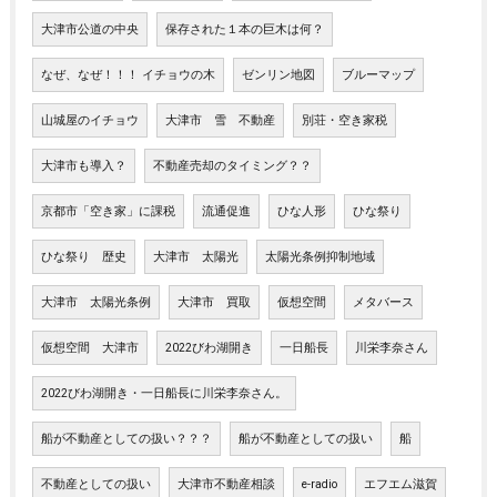
大津市公道の中央
保存された１本の巨木は何？
なぜ、なぜ！！！ イチョウの木
ゼンリン地図
ブルーマップ
山城屋のイチョウ
大津市 雪 不動産
別荘・空き家税
大津市も導入？
不動産売却のタイミング？？
京都市「空き家」に課税
流通促進
ひな人形
ひな祭り
ひな祭り 歴史
大津市 太陽光
太陽光条例抑制地域
大津市 太陽光条例
大津市 買取
仮想空間
メタバース
仮想空間 大津市
2022びわ湖開き
一日船長
川栄李奈さん
2022びわ湖開き・一日船長に川栄李奈さん。
船が不動産としての扱い？？？
船が不動産としての扱い
船
不動産としての扱い
大津市不動産相談
e-radio
エフエム滋賀