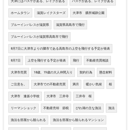
大津にはバスケがある、レイクがある
バスケがある、レイクがある
ホームタウン
滋賀レイクスターズ
大津市 膳所城跡公園
ブルーインパレスが滋賀県
滋賀県高島市で飛行
ブルーインパレスが滋賀県高島市で飛行
8月7日に大津市よりの隣市である高島市の上空を飛行する予定が発表
8月7日
上空を飛行する予定が発表
飛行
不動産売買相談
大津市売買
18歳、19歳の大人仲間入り
契約行為
懸念材料
ご注意を。
大津市での不動産売買
満月
暖かい気候
桜
大津市 逢坂小学校
大津市 三井寺
三井寺 桜
リーマンショック
不動産売却 節税
びわ湖の主な漁法
漁法
漁法を部屋から観られる
漁法を部屋から観られるマンション