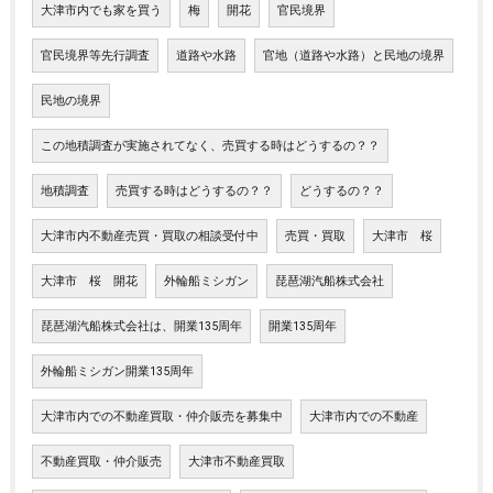
大津市内でも家を買う
梅
開花
官民境界
官民境界等先行調査
道路や水路
官地（道路や水路）と民地の境界
民地の境界
この地積調査が実施されてなく、売買する時はどうするの？？
地積調査
売買する時はどうするの？？
どうするの？？
大津市内不動産売買・買取の相談受付中
売買・買取
大津市 桜
大津市 桜 開花
外輪船ミシガン
琵琶湖汽船株式会社
琵琶湖汽船株式会社は、開業135周年
開業135周年
外輪船ミシガン開業135周年
大津市内での不動産買取・仲介販売を募集中
大津市内での不動産
不動産買取・仲介販売
大津市不動産買取