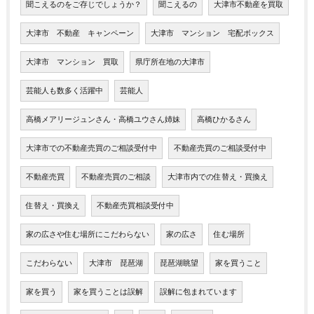
聞こえるのをご存じでしょうか？
聞こえるの
大津市不動産を買取
大津市 不動産 キャンペーン
大津市 マンション 宅配ボックス
大津市 マンション 買取
県庁所在地の大津市
芸能人も数多く活躍中
芸能人
高橋メアリージュンさん・高橋ユウさん姉妹
高橋ひかるさん
大津市での不動産売買のご相談受付中
不動産売買のご相談受付中
不動産売買
不動産売買のご相談
大津市内での住替え・買換え
住替え・買換え
不動産売買相談受付中
家の広さや住む場所にこだわらない
家の広さ
住む場所
こだわらない
大津市 琵琶湖
琵琶湖眺望
家を買うこと
家を買う
家を買うことは誤解
誤解に包まれています