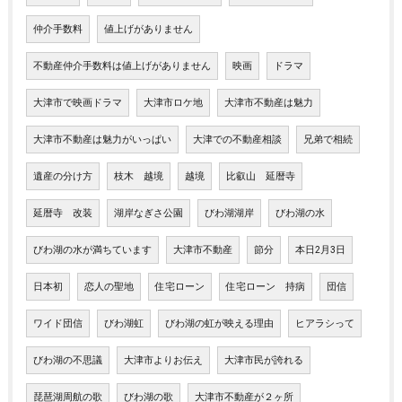
仲介手数料
値上げがありません
不動産仲介手数料は値上げがありません
映画
ドラマ
大津市で映画ドラマ
大津市ロケ地
大津市不動産は魅力
大津市不動産は魅力がいっぱい
大津での不動産相談
兄弟で相続
遺産の分け方
枝木 越境
越境
比叡山 延暦寺
延暦寺 改装
湖岸なぎさ公園
びわ湖湖岸
びわ湖の水
びわ湖の水が満ちています
大津市不動産
節分
本日2月3日
日本初
恋人の聖地
住宅ローン
住宅ローン 持病
団信
ワイド団信
びわ湖虹
びわ湖の虹が映える理由
ヒアラシって
びわ湖の不思議
大津市よりお伝え
大津市民が誇れる
琵琶湖周航の歌
びわ湖の歌
大津市不動産が２ヶ所