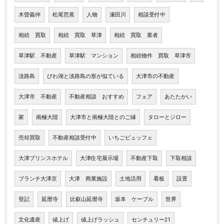
木曽義仲
松尾芭蕉
人物
瀬田川
相談受付中
相続 買取
相続 買取 草津
相続 買取 業者
草津駅 不動産
草津駅 マンション
相続物件 買取 草津市
淡路島
びわ湖と淡路島の形が似ている
大津市の不動産
大津市 不動産
不動産相談 おすすめ
フェア
あたたかい
家
南極大陸
大津市と南極大陸とのご縁
タローとジロー
売却買取
不動産相談受付中
いちごビュッフェ
大津プリンスホテル
大津住宅展示場
不動産下取
下取相談
ブランチ大津京
大津 商業施設
土地活用
看板
設置
登記
延暦寺
比叡山延暦寺
坂本 ケーブル
世界
文化遺産
値上げ
値上げラッシュ
センチュリー21