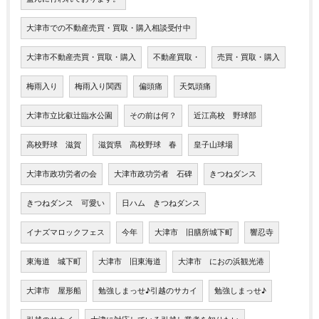
大津市での不動産売買・買取・購入相談受付中
大津市不動産売買・買取・購入
不動産買取・
売買・買取・購入
梅雨入り
梅雨入り関西
偏頭痛
天気頭痛
大津市立比叡辻臨水公園
その前は何？
近江高校 野球部
高校野球 滋賀
滋賀県 高校野球 春
皇子山球場
大津市政功労者の会
大津市政功労者 石碑
きつねダンス
きつねダンス 可愛い
日ハム きつねダンス
イナズマロックフェス
今年
大津市 旧膳所城下町
響忍寺
東海道 城下町
大津市 旧東海道
大津市 におの浜観光港
大津市 屋形船
勉強しまっせ♪引越のサカイ
勉強しまっせ♪