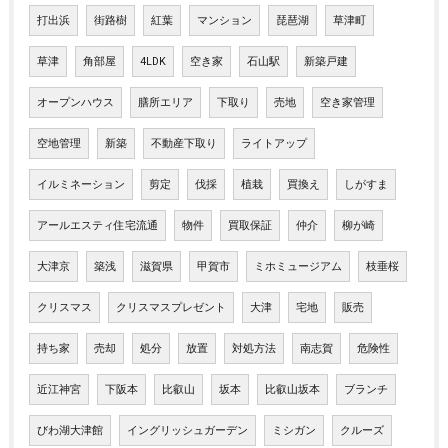
打出浜
街路樹
紅葉
マンション
琵琶湖
草津町
草津
角部屋
4LDK
空き家
石山駅
新築戸建
オープンハウス
膳所エリア
下取り
売地
空き家管理
空地管理
新築
不動産下取り
ライトアップ
イルミネーション
剪定
伐採
植栽
買換え
しがすま
アールエスティ住宅流通
物件
買取保証
仲介
柳が崎
大津京
築浅
滋賀県
甲賀市
ミホミュージアム
枝垂桜
クリスマス
クリスマスプレゼント
大津
宅地
販売
持ち家
売却
処分
放置
対処方法
南志賀
危険性
近江神宮
下阪本
比叡山
坂本
比叡山坂本
ブランチ
びわ湖大津館
イングリッシュガーデン
ミシガン
クルーズ