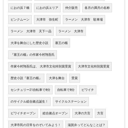
におの浜７橋
におの浜エリア
仲介販売
各月の満月の名称
ピンクムーン
大津市 弥生町
ラーメン 大津市 駐車場
ラーメン 大津市 天下一品
ラーメン 大津市
大津を舞台にした歴史小説
塞王の楯
『塞王の楯』の作家今村翔吾氏
作家今村翔吾氏は、 大津市文化特別賞受賞
大津市文化特別賞受賞
歴史小説『塞王の楯』
大津を舞台
受賞
センチュリー21自転車で8分
自転車で8分
ビワイチ
のサイクル総合拠点誕生！
サイクルステーション
ビワイチオープン
総合拠点オープン
大津の方言
方言
大津市民の日常をのぞいてみよう！
滋賀弁ってどんなことば？