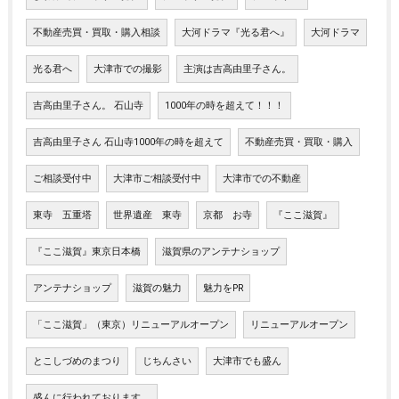
不動産売買・買取・購入相談
大河ドラマ『光る君へ』
大河ドラマ
光る君へ
大津市での撮影
主演は吉高由里子さん。
吉高由里子さん。 石山寺
1000年の時を超えて！！！
吉高由里子さん 石山寺1000年の時を超えて
不動産売買・買取・購入
ご相談受付中
大津市ご相談受付中
大津市での不動産
東寺 五重塔
世界遺産 東寺
京都 お寺
『ここ滋賀』
『ここ滋賀』東京日本橋
滋賀県のアンテナショップ
アンテナショップ
滋賀の魅力
魅力をPR
「ここ滋賀」（東京）リニューアルオープン
リニューアルオープン
とこしづめのまつり
じちんさい
大津市でも盛ん
盛んに行われております。