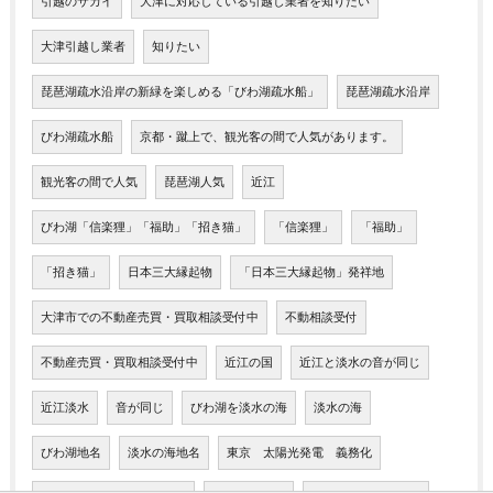
引越のサカイ
大津に対応している引越し業者を知りたい
大津引越し業者
知りたい
琵琶湖疏水沿岸の新緑を楽しめる「びわ湖疏水船」
琵琶湖疏水沿岸
びわ湖疏水船
京都・蹴上で、観光客の間で人気があります。
観光客の間で人気
琵琶湖人気
近江
びわ湖「信楽狸」「福助」「招き猫」
「信楽狸」
「福助」
「招き猫」
日本三大縁起物
「日本三大縁起物」発祥地
大津市での不動産売買・買取相談受付中
不動相談受付
不動産売買・買取相談受付中
近江の国
近江と淡水の音が同じ
近江淡水
音が同じ
びわ湖を淡水の海
淡水の海
びわ湖地名
淡水の海地名
東京 太陽光発電 義務化