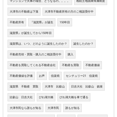
マンションで火事の場合、どうなるの。。。。
相続土地国庫帰属制度
大津市の不動産は下落
大津市不動産所有の方のご相談受付中
不動産所有
『滋賀県』が誕生
150年目
滋賀県』が誕生してから150年目
滋賀県は、いつ、どのように誕生したのか？
誕生したのか？
不動産売却・買取・購入のご相談受付中
購入
不動産を買取してくれる不動産会社
不動産を買取
不動産価値
不動産価値を評価
お声
信楽焼
センチュリー21 信楽焼
滋賀県 不動産 買取
大津市 比叡山
日吉大社 比叡山 鎮座
比叡山 日吉大社
びわ湖大橋
びわ湖大橋を車で通る
大津市民なら誰もが知る
大津市民
誰もが知る