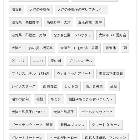
滋賀弁
大津の不動産
大津の不動産のぞいてみよう！
滋賀県 高校野球
高校野球 大津
近江高校 野球
滋賀県 不動産 売却
なぎさ公園 シバザクラ
大津市ＳＬ愛好会
大津市 におの浜 機関車
大津市 におの浜 公園
何連休
雨
どこいく
ユニバ
夢の国
プリンスホテル
プリンスホテル びわ湖
ウカルちゃんアリーナ
滋賀県立体育館
レイクスターズ
西川貴教
しがトコ
西川貴教展
延期
端午の節句
柏餅
ちまき
柏餅やちまきを食べました？
大津市和菓子について
大津市和菓子
ゴールデンウィーク
ゴールデンウィーク 帰省
新日本プロレス
グレート-O-カーン
グレートオーカーン
ヒールがヒーロー
西武大津跡地 マンション