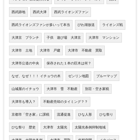
西武跡地
西武大津
西武ライオンズファン
西武ライオンズファンが多いって本当
びわ湖放送
ライオンズ戦
大津京 ブランチ
子供 遊び場 大津京
大津市 マンション
大津市 土地
大津市 戸建
大津市 不動産 買取
大津市公道の中央
保存された１本の巨木は何？
なぜ、なぜ！！！ イチョウの木
ゼンリン地図
ブルーマップ
山城屋のイチョウ
大津市 雪 不動産
別荘・空き家税
大津市も導入？
不動産売却のタイミング？？
京都市「空き家」に課税
流通促進
ひな人形
ひな祭り
ひな祭り 歴史
大津市 太陽光
太陽光条例抑制地域