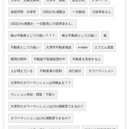
大津市 太陽光条例
大津市 買取
仮想空間
メタバース
仮想空間 大津市
2022びわ湖開き
一日船長
川栄李奈さん
2022びわ湖開き・一日船長に川栄李奈さん。
船が不動産としての扱い？？？
船が不動産としての扱い
船
不動産としての扱い
大津市不動産相談
e-radio
エフエム滋賀
開局25周年
不動産下取相談受付中
不動産を売却する人
人が増えている
不動産屋の役割
自己紹介
タワーマンション
大津市のタワーマンションは何棟ある？？
マンション売却・買取・下取り
大津市のタワーマンションはびわ湖眺望できるの？
タワーマンションはびわ湖眺望できるの？