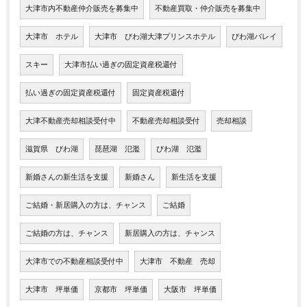
大津市内不動産仲介販売を募集中
不動産買取・仲介販売を募集中
大津市 ホテル
大津市 びわ湖大津プリンスホテル
びわ湖バレイ
スキー
大津市払い過ぎの固定資産税還付
払い過ぎの固定資産税還付
固定資産税還付
大津不動産売却相談受付中
不動産売却相談受付
売却相談
滋賀県 びわ湖
琵琶湖 氾濫
びわ湖 氾濫
新婚さんの新生活を支援
新婚さん
新生活を支援
ご結婚・新居購入の方は、チャンス
ご結婚
ご結婚の方は、チャンス
新居購入の方は、チャンス
大津市での不動産相談受付中
大津市 不動産 売却
大津市 坪単価
京都市 坪単価
大阪市 坪単価