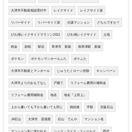
大津市不動産相談受付中
レイクサイド
レイクサイド派
リバーサイド
リバーサイド派
分譲マンション
どちらですか？
びわ湖レイクサイドマラソン2022
びわ湖レイクサイド
土地
税金
節税
駅近
草津市 新築
南草津駅 新築
ポケモン
ポケモンマンホールふた
ポケふた
大津市不動産とマンホール
じゅうたくローン控除
キャンペーン
大津市よりのおもてなし
戸建て
リフォーム費用の補助金
リフォーム費用補助金
地名
地名『上田上』
上から書いても下から書いても同じ
相続後
手順
京阪石山
JR石山
大津市 居酒屋
石山 でんや
マンション名
マンション名に使われる
シィク・ライス・フィールド
西武