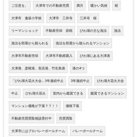
ご注意を。
大津市での不動産売買
満月
暖かい気候
桜
大津市 逢坂小学校
大津市 三井寺
三井寺 桜
リーマンショック
不動産売却 節税
びわ湖の主な漁法
漁法
漁法を部屋から観られる
漁法を部屋から観られるマンション
大津市不動産売却
大津市不動産購入
びわ湖にある大津港
大津港、彦根港、長浜港、竹生島港
港の4つ
「びわ湖大花火大会」3年連続中止
3年連続中止
びわ湖大花火大会
中止
びわ湖大花火
室内から鑑賞できる
鑑賞できるマンション
マンション価格が下落？？！！
価格下落
不動産売買買取相談受付中
売買買取
大津市にはプロバレーボールチーム
バレーボールチーム