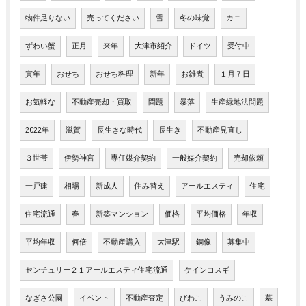
物件足りない
売ってください
雪
冬の味覚
カニ
ずわい蟹
正月
来年
大津市紹介
ドイツ
受付中
寅年
おせち
おせち料理
新年
お雑煮
１月７日
お気軽な
不動産売却・買取
問題
暴落
生産緑地法問題
2022年
滋賀
長生きな時代
長生き
不動産見直し
３世帯
伊勢神宮
専任媒介契約
一般媒介契約
売却依頼
一戸建
相場
新成人
住み替え
アールエスティ
住宅
住宅流通
春
新築マンション
価格
平均価格
年収
平均年収
何倍
不動産購入
大津駅
銅像
募集中
センチュリー２１アールエスティ住宅流通
ケインコスギ
なぎさ公園
イベント
不動産査定
びわこ
うみのこ
墓