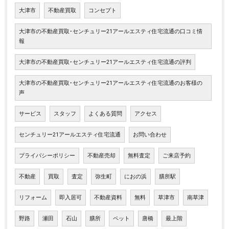
大津市
不動産買取
コンセプト
大津市の不動産買取･センチュリー21アールエスティ住宅流通の口コミ情
報
大津市の不動産買取･センチュリー21アールエスティ住宅流通の評判
大津市の不動産買取･センチュリー21アールエスティ住宅流通のお客様の
声
サービス
スタッフ
よくある質問
アクセス
センチュリー21アールエスティ住宅流通
お問い合わせ
プライバシーポリシー
不動産売却
無料査定
ご来店予約
不動産
買取
査定
弥生町
におの浜
膳所駅
リフォーム
即入居可
不動産資料
無料
草津市
南草津
野路
瀬田
石山
膳所
ペット
唐橋
最上階