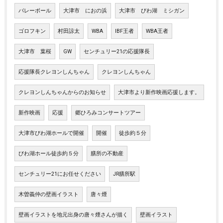
バレーボール
大津市 におの浜
大津市 びわ湖 ミシガン
ゴロフキン
村田諒太
WBA
IBF王者
WBA王者
大津市 葉桜
GW
センチュリー21の応援隊長
応援隊長クレヨンしんちゃん
クレヨンしんちゃん
クレヨンしんちゃんからのお知らせ
大津市より新作映画応援します。
新作映画
応援
郷ひろみコンサートツアー
大津市びわ湖ホールで開催
開催
徒歩約５分
びわ湖ホール徒歩約５分
膳所の不動産
センチュリー21にお任せください
JR膳所駅
木曽義仲の壁画イラスト
唐々煙
壁画イラストを地元出身の唐々煙さんが描く
壁画イラスト