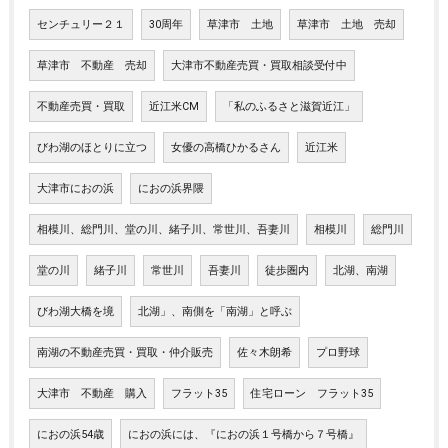
センチュリー２１
30周年
草津市 土地
草津市 土地 売却
草津市 不動産 売却
大津市不動産売買・買取相談受付中
不動産売買・買取
近江米CM
「私のふるさと滋賀近江」
びわ湖のほとりに立つ
女優の高橋ひかるさん
近江米
大津市におの浜
におの浜界隈
相模川、総門川、堂の川、緒子川、常世川、吾妻川
相模川
総門川
堂の川
緒子川
常世川
吾妻川
徒歩圏内
北湖、南湖
びわ湖大橋を境
北湖」、南側を「南湖」と呼ぶ
南湖の不動産売買・買取・仲介販売
佐々木朗希
プロ野球
大津市 不動産 購入
フラット35
住宅ローン フラット35
におの浜54歳
におの浜には、『におの浜１号橋から７号橋』