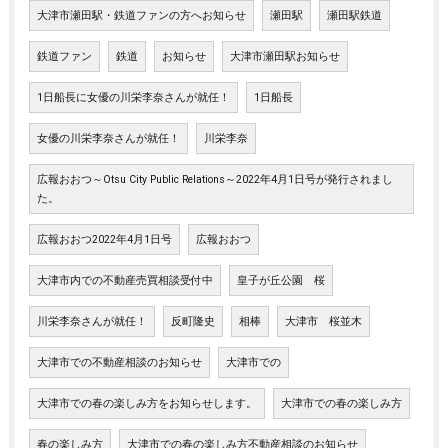
大津市瀬田駅・鉄道ファンの方へお知らせ
瀬田駅
瀬田駅鉄道
鉄道ファン
鉄道
お知らせ
大津市瀬田駅お知らせ
1日船長に女優の川栄李奈さんが就任！
1日船長
女優の川栄李奈さんが就任！
川栄李奈
広報おおつ～Otsu City Public Relations～2022年4月1日号が発行されまし
た。
広報おおつ2022年4月1日号
広報おおつ
大津市内での不動産売買相談受付中
皇子が丘公園 桜
川栄李奈さんが就任！
反町隆史
相棒
大津市 桜並木
大津市での不動産相談のお知らせ
大津市での
大津市での春の楽しみ方をお知らせします。
大津市での春の楽しみ方
春の楽しみ方
大津市での春の楽しみ方不動産相談のお知らせ