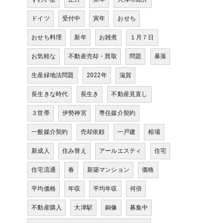
ドイツ
受付中
寅年
おせち
おせち料理
新年
お雑煮
１月７日
お気軽な
不動産売却・買取
問題
暴落
生産緑地法問題
2022年
滋賀
長生きな時代
長生き
不動産見直し
３世帯
伊勢神宮
専任媒介契約
一般媒介契約
売却依頼
一戸建
相場
新成人
住み替え
アールエスティ
住宅
住宅流通
春
新築マンション
価格
平均価格
年収
平均年収
何倍
不動産購入
大津駅
銅像
募集中