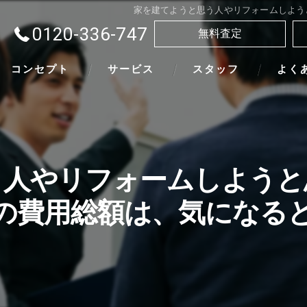
家を建てようと思う人やリフォームしよう
0120-336-747
無料査定
コンセプト
サービス
スタッフ
よく
う人やリフォームしようと
の費用総額は、気になる