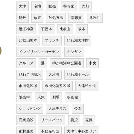
大津
宅地
販売
持ち家
売却
処分
放置
対処方法
南志賀
危険性
近江神宮
下阪本
比叡山
坂本
比叡山坂本
ブランチ
びわ湖大津館
イングリッシュガーデン
ミシガン
クルーズ
港
柳が崎湖畔公園港
中央
びわこ花噴水
大津港
びわ湖ホール
市街化区域
市街化調整区域
大津絵の道
販売中
人気
劇場
映画館
ショッピング
大津テラス
公園
商業施設
リースバック
賃貸
売買
稲村亜美
不動産相談
大津市中心エリア