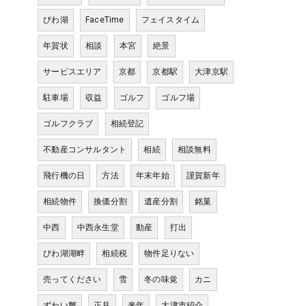
びわ湖
FaceTime
フェイスタイム
年賀状
相談
本宮
絶景
サービスエリア
京都
京都駅
大津京駅
駐車場
収益
ゴルフ
ゴルフ場
ゴルフクラブ
相続登記
不動産コンサルタント
相続
相談無料
飛行機の日
方法
年末年始
謹賀新年
相続物件
換価分割
遺産分割
銘菓
中西
中西永生堂
動産
打出
びわ湖湖畔
相続税
物件足りない
売ってください
雪
冬の味覚
カニ
ずわい蟹
正月
来年
大津市紹介