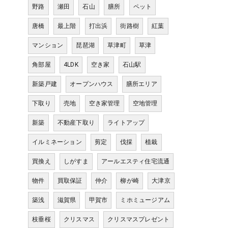
野路
瀬田
石山
膳所
ペット
唐橋
最上階
打出浜
街路樹
紅葉
マンション
琵琶湖
草津町
草津
角部屋
4LDK
空き家
石山駅
新築戸建
オープンハウス
膳所エリア
下取り
売地
空き家管理
空地管理
新築
不動産下取り
ライトアップ
イルミネーション
剪定
伐採
植栽
買換え
しがすま
アールエスティ住宅流通
物件
買取保証
仲介
柳が崎
大津京
築浅
滋賀県
甲賀市
ミホミュージアム
枝垂桜
クリスマス
クリスマスプレゼント