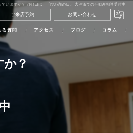
ていますか？ 7月1日は、『びわ湖の日』 大津市での不動産相談受付中
ご来店予約
お問い合わせ
ある質問
アクセス
ブログ
コラム
すか？
』
中