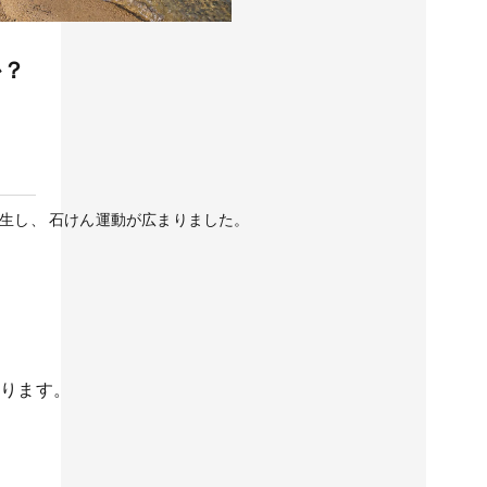
か？
発生し、 石けん運動が広まりました。
まります。