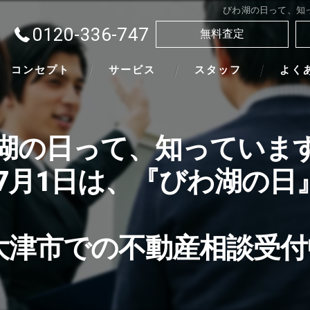
びわ湖の日って、知っ
0120-336-747
無料査定
コンセプト
サービス
スタッフ
よく
湖の日って、知っていま
7月1日は、『びわ湖の日
大津市での不動産相談受付