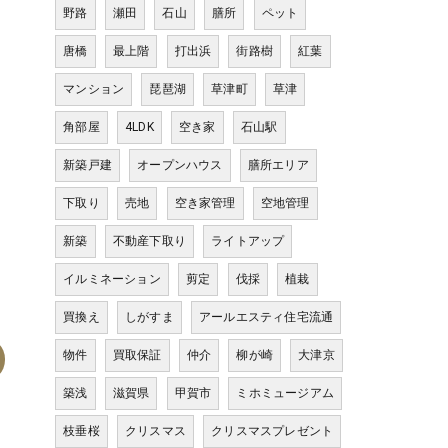
野路
瀬田
石山
膳所
ペット
唐橋
最上階
打出浜
街路樹
紅葉
マンション
琵琶湖
草津町
草津
角部屋
4LDK
空き家
石山駅
新築戸建
オープンハウス
膳所エリア
下取り
売地
空き家管理
空地管理
新築
不動産下取り
ライトアップ
イルミネーション
剪定
伐採
植栽
買換え
しがすま
アールエスティ住宅流通
物件
買取保証
仲介
柳が崎
大津京
築浅
滋賀県
甲賀市
ミホミュージアム
枝垂桜
クリスマス
クリスマスプレゼント