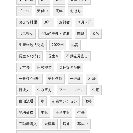
ドイツ
受付中
寅年
おせち
おせち料理
新年
お雑煮
１月７日
お気軽な
不動産売却・買取
問題
暴落
生産緑地法問題
2022年
滋賀
長生きな時代
長生き
不動産見直し
３世帯
伊勢神宮
専任媒介契約
一般媒介契約
売却依頼
一戸建
相場
新成人
住み替え
アールエスティ
住宅
住宅流通
春
新築マンション
価格
平均価格
年収
平均年収
何倍
不動産購入
大津駅
銅像
募集中