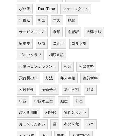
びわ湖
FaceTime
フェイスタイム
年賀状
相談
本宮
絶景
サービスエリア
京都
京都駅
大津京駅
駐車場
収益
ゴルフ
ゴルフ場
ゴルフクラブ
相続登記
不動産コンサルタント
相続
相談無料
飛行機の日
方法
年末年始
謹賀新年
相続物件
換価分割
遺産分割
銘菓
中西
中西永生堂
動産
打出
びわ湖湖畔
相続税
物件足りない
売ってください
雪
冬の味覚
カニ
ずわい蟹
正月
来年
大津市紹介