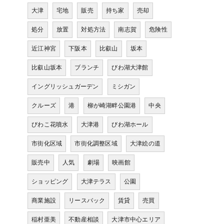
大津
宅地
販売
持ち家
売却
処分
放置
対処方法
南志賀
危険性
近江神宮
下阪本
比叡山
坂本
比叡山坂本
ブランチ
びわ湖大津館
イングリッシュガーデン
ミシガン
クルーズ
港
柳が崎湖畔公園港
中央
びわこ花噴水
大津港
びわ湖ホール
市街化区域
市街化調整区域
大津絵の道
販売中
人気
劇場
映画館
ショッピング
大津テラス
公園
商業施設
リースバック
賃貸
売買
稲村亜美
不動産相談
大津市中心エリア