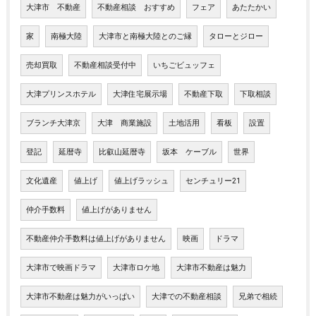
大津市 不動産
不動産相談 おすすめ
フェア
あたたかい
家
南極大陸
大津市と南極大陸とのご縁
タローとジロー
売却買取
不動産相談受付中
いちごビュッフェ
大津プリンスホテル
大津住宅展示場
不動産下取
下取相談
ブランチ大津京
大津 商業施設
土地活用
看板
設置
登記
延暦寺
比叡山延暦寺
坂本 ケーブル
世界
文化遺産
値上げ
値上げラッシュ
センチュリー21
仲介手数料
値上げがありません
不動産仲介手数料は値上げがありません
映画
ドラマ
大津市で映画ドラマ
大津市ロケ地
大津市不動産は魅力
大津市不動産は魅力がいっぱい
大津での不動産相談
兄弟で相続