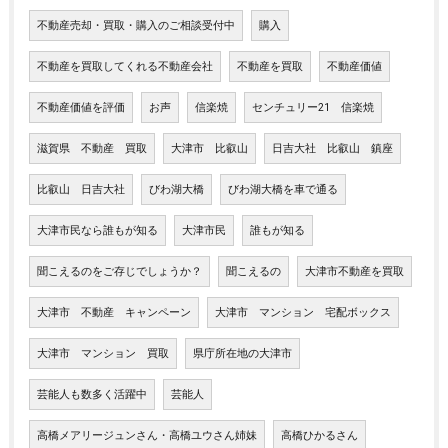
不動産売却・買取・購入のご相談受付中
購入
不動産を買取してくれる不動産会社
不動産を買取
不動産価値
不動産価値を評価
お声
信楽焼
センチュリー21 信楽焼
滋賀県 不動産 買取
大津市 比叡山
日吉大社 比叡山 鎮座
比叡山 日吉大社
びわ湖大橋
びわ湖大橋を車で通る
大津市民なら誰もが知る
大津市民
誰もが知る
聞こえるのをご存じでしょうか？
聞こえるの
大津市不動産を買取
大津市 不動産 キャンペーン
大津市 マンション 宅配ボックス
大津市 マンション 買取
県庁所在地の大津市
芸能人も数多く活躍中
芸能人
高橋メアリージュンさん・高橋ユウさん姉妹
高橋ひかるさん