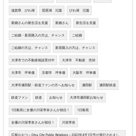
滋賀県 びわ湖
琵琶湖 氾濫
びわ湖 氾濫
新婚さんの新生活を支援
新婚さん
新生活を支援
ご結婚・新居購入の方は、チャンス
ご結婚
ご結婚の方は、チャンス
新居購入の方は、チャンス
大津市での不動産相談受付中
大津市 不動産 売却
大津市 坪単価
京都市 坪単価
大阪市 坪単価
大津市瀬田駅・鉄道ファンの方へお知らせ
瀬田駅
瀬田駅鉄道
鉄道ファン
鉄道
お知らせ
大津市瀬田駅お知らせ
1日船長に女優の川栄李奈さんが就任！
1日船長
女優の川栄李奈さんが就任！
川栄李奈
広報おおつ～Otsu City Public Relations～2022年4月1日号が発行されまし