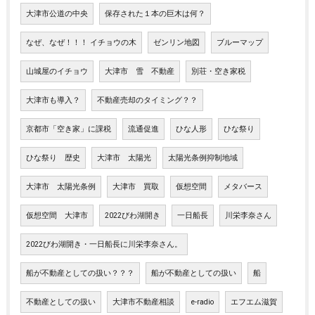
大津市公道の中央
保存された１本の巨木は何？
なぜ、なぜ！！！ イチョウの木
ゼンリン地図
ブルーマップ
山城屋のイチョウ
大津市 雪 不動産
別荘・空き家税
大津市も導入？
不動産売却のタイミング？？
京都市「空き家」に課税
流通促進
ひな人形
ひな祭り
ひな祭り 歴史
大津市 太陽光
太陽光条例抑制地域
大津市 太陽光条例
大津市 買取
仮想空間
メタバース
仮想空間 大津市
2022びわ湖開き
一日船長
川栄李奈さん
2022びわ湖開き・一日船長に川栄李奈さん。
船が不動産としての扱い？？？
船が不動産としての扱い
船
不動産としての扱い
大津市不動産相談
e-radio
エフエム滋賀