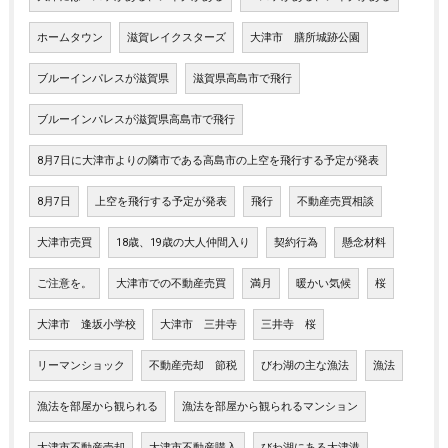
ホームタウン
滋賀レイクスターズ
大津市 膳所城跡公園
ブルーインパレスが滋賀県
滋賀県高島市で飛行
ブルーインパレスが滋賀県高島市で飛行
8月7日に大津市よりの隣市である高島市の上空を飛行する予定が発表
8月7日
上空を飛行する予定が発表
飛行
不動産売買相談
大津市売買
18歳、19歳の大人仲間入り
契約行為
懸念材料
ご注意を。
大津市での不動産売買
満月
暖かい気候
桜
大津市 逢坂小学校
大津市 三井寺
三井寺 桜
リーマンショック
不動産売却 節税
びわ湖の主な漁法
漁法
漁法を部屋から観られる
漁法を部屋から観られるマンション
大津市不動産売却
大津市不動産購入
びわ湖にある大津港