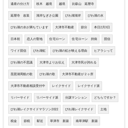
遺産の分け方
枝木 越境
越境
比叡山 延暦寺
延暦寺 改装
湖岸なぎさ公園
びわ湖湖岸
びわ湖の水
びわ湖の水が満ちています
大津市不動産
節分
本日2月3日
日本初
恋人の聖地
住宅ローン
住宅ローン 持病
団信
ワイド団信
びわ湖虹
びわ湖の虹が映える理由
ヒアラシって
びわ湖の不思議
大津市よりお伝え
大津市民が誇れる
琵琶湖周航の歌
びわ湖の歌
大津市不動産が２ヶ所
大津市不動産相談受付中
レイクサイド
レイクサイド派
リバーサイド
リバーサイド派
分譲マンション
どちらですか？
びわ湖レイクサイドマラソン2022
びわ湖レイクサイド
土地
税金
節税
駅近
草津市 新築
南草津駅 新築