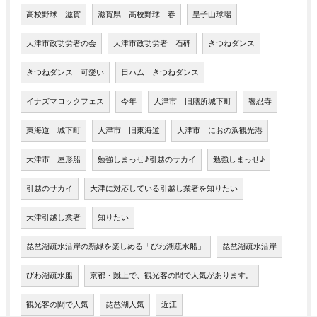
高校野球 滋賀
滋賀県 高校野球 春
皇子山球場
大津市政功労者の会
大津市政功労者 石碑
きつねダンス
きつねダンス 可愛い
日ハム きつねダンス
イナズマロックフェス
今年
大津市 旧膳所城下町
響忍寺
東海道 城下町
大津市 旧東海道
大津市 におの浜観光港
大津市 屋形船
勉強しまっせ♪引越のサカイ
勉強しまっせ♪
引越のサカイ
大津に対応している引越し業者を知りたい
大津引越し業者
知りたい
琵琶湖疏水沿岸の新緑を楽しめる「びわ湖疏水船」
琵琶湖疏水沿岸
びわ湖疏水船
京都・蹴上で、観光客の間で人気があります。
観光客の間で人気
琵琶湖人気
近江