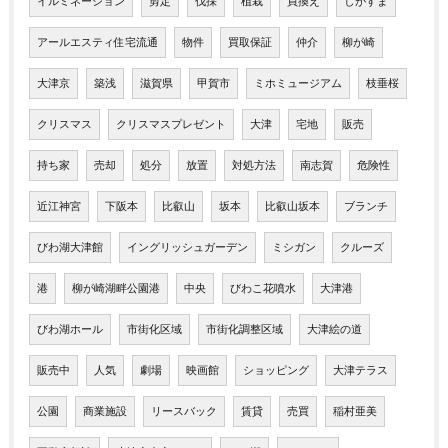
イルミネーション
剪定
伐採
植栽
買換え
しがすま
アールエスティ住宅流通
物件
買取保証
仲介
柳が崎
大津京
築浅
滋賀県
甲賀市
ミホミュージアム
枝垂桜
クリスマス
クリスマスプレゼント
大津
宅地
販売
持ち家
売却
処分
放置
対処方法
南志賀
危険性
近江神宮
下阪本
比叡山
坂本
比叡山坂本
ブランチ
びわ湖大津館
イングリッシュガーデン
ミシガン
クルーズ
港
柳が崎湖畔公園港
中央
びわこ花噴水
大津港
びわ湖ホール
市街化区域
市街化調整区域
大津絵の道
販売中
人気
劇場
映画館
ショッピング
大津テラス
公園
商業施設
リースバック
賃貸
売買
稲村亜美