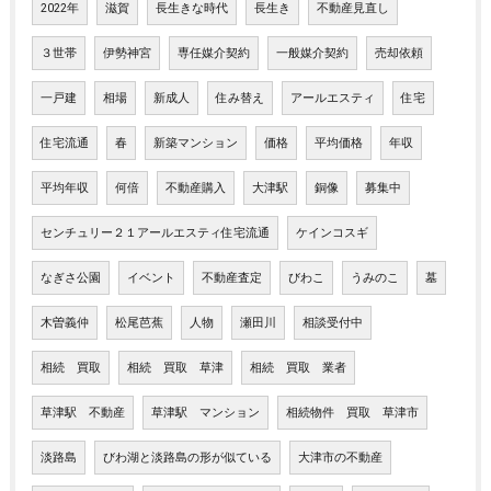
2022年
滋賀
長生きな時代
長生き
不動産見直し
３世帯
伊勢神宮
専任媒介契約
一般媒介契約
売却依頼
一戸建
相場
新成人
住み替え
アールエスティ
住宅
住宅流通
春
新築マンション
価格
平均価格
年収
平均年収
何倍
不動産購入
大津駅
銅像
募集中
センチュリー２１アールエスティ住宅流通
ケインコスギ
なぎさ公園
イベント
不動産査定
びわこ
うみのこ
墓
木曽義仲
松尾芭蕉
人物
瀬田川
相談受付中
相続 買取
相続 買取 草津
相続 買取 業者
草津駅 不動産
草津駅 マンション
相続物件 買取 草津市
淡路島
びわ湖と淡路島の形が似ている
大津市の不動産