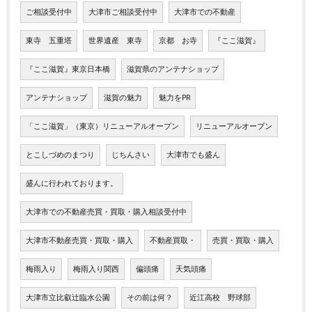
ご相談受付中
大津市ご相談受付中
大津市での不動産
東寺 五重塔
世界遺産 東寺
京都 お寺
『ここ滋賀』
『ここ滋賀』東京日本橋
滋賀県のアンテナショップ
アンテナショップ
滋賀の魅力
魅力をPR
「ここ滋賀」（東京）リニューアルオープン
リニューアルオープン
とこしづめのまつり
じちんさい
大津市でも盛ん
盛んに行われております。
大津市での不動産売買・買取・購入相談受付中
大津市不動産売買・買取・購入
不動産買取・
売買・買取・購入
梅雨入り
梅雨入り関西
偏頭痛
天気頭痛
大津市立比叡辻臨水公園
その前は何？
近江高校 野球部