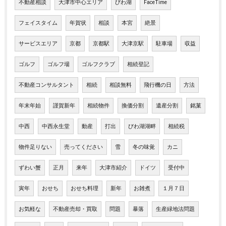
不動産相談
大津市中心エリア
びわ湖
FaceTime
フェイスタイム
年賀状
相談
本宮
絶景
サービスエリア
京都
京都駅
大津京駅
駐車場
収益
ゴルフ
ゴルフ場
ゴルフクラブ
相続登記
不動産コンサルタント
相続
相談無料
飛行機の日
方法
年末年始
謹賀新年
相続物件
換価分割
遺産分割
銘菓
中西
中西永生堂
動産
打出
びわ湖湖畔
相続税
物件足りない
売ってください
雪
冬の味覚
カニ
ずわい蟹
正月
来年
大津市紹介
ドイツ
受付中
寅年
おせち
おせち料理
新年
お雑煮
１月７日
お気軽な
不動産売却・買取
問題
暴落
生産緑地法問題