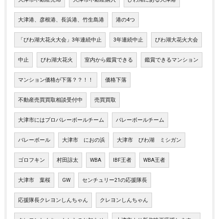
大津港、彦根港、長浜港、竹生島港
港の4つ
「びわ湖大花火大会」3年連続中止
3年連続中止
びわ湖大花火大会
中止
びわ湖大花火
室内から鑑賞できる
鑑賞できるマンション
マンション価格が下落？？！！
価格下落
不動産売買買取相談受付中
売買買取
大津市にはプロバレーボールチーム
バレーボールチーム
バレーボール
大津市 におの浜
大津市 びわ湖 ミシガン
ゴロフキン
村田諒太
WBA
IBF王者
WBA王者
大津市 葉桜
GW
センチュリー21の応援隊長
応援隊長クレヨンしんちゃん
クレヨンしんちゃん