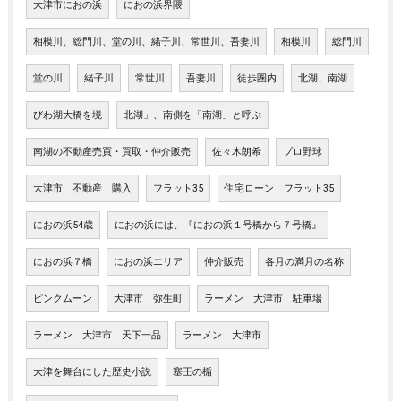
大津市におの浜
におの浜界隈
相模川、総門川、堂の川、緒子川、常世川、吾妻川
相模川
総門川
堂の川
緒子川
常世川
吾妻川
徒歩圏内
北湖、南湖
びわ湖大橋を境
北湖」、南側を「南湖」と呼ぶ
南湖の不動産売買・買取・仲介販売
佐々木朗希
プロ野球
大津市 不動産 購入
フラット35
住宅ローン フラット35
におの浜54歳
におの浜には、『におの浜１号橋から７号橋』
におの浜７橋
におの浜エリア
仲介販売
各月の満月の名称
ピンクムーン
大津市 弥生町
ラーメン 大津市 駐車場
ラーメン 大津市 天下一品
ラーメン 大津市
大津を舞台にした歴史小説
塞王の楯