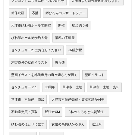
クレヨンしんちゃんからのお知らせ
大津市より新作映画応援します。
新作映画
応援
郷ひろみコンサートツアー
大津市びわ湖ホールで開催
開催
徒歩約５分
びわ湖ホール徒歩約５分
膳所の不動産
センチュリー21にお任せください
JR膳所駅
木曽義仲の壁画イラスト
唐々煙
壁画イラストを地元出身の唐々煙さんが描く
壁画イラスト
センチュリー２１
30周年
草津市 土地
草津市 土地 売却
草津市 不動産 売却
大津市不動産売買・買取相談受付中
不動産売買・買取
近江米CM
「私のふるさと滋賀近江」
びわ湖のほとりに立つ
女優の高橋ひかるさん
近江米