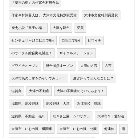
『塞王の楯』の作家今村翔吾氏
作家今村翔吾氏は、 大津市文化特別賞受賞
大津市文化特別賞受賞
歴史小説『塞王の楯』
大津を舞台
受賞
センチュリー21自転車で8分
自転車で8分
ビワイチ
のサイクル総合拠点誕生！
サイクルステーション
ビワイチオープン
総合拠点オープン
大津の方言
方言
大津市民の日常をのぞいてみよう！
滋賀弁ってどんなことば？
滋賀弁
大津の不動産
大津の不動産のぞいてみよう！
滋賀県 高校野球
高校野球 大津
近江高校 野球
滋賀県 不動産 売却
なぎさ公園 シバザクラ
大津市ＳＬ愛好会
大津市 におの浜 機関車
大津市 におの浜 公園
何連休
雨