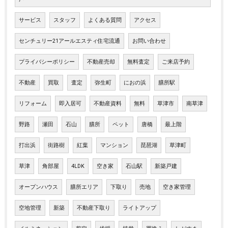
サービス
スタッフ
よくある質問
アクセス
センチュリー21アールエスティ住宅流通
お問い合わせ
プライバシーポリシー
不動産売却
無料査定
ご来店予約
不動産
買取
査定
弥生町
におの浜
膳所駅
リフォーム
即入居可
不動産資料
無料
草津市
南草津
野路
瀬田
石山
膳所
ペット
唐橋
最上階
打出浜
街路樹
紅葉
マンション
琵琶湖
草津町
草津
角部屋
4LDK
空き家
石山駅
新築戸建
オープンハウス
膳所エリア
下取り
売地
空き家管理
空地管理
新築
不動産下取り
ライトアップ