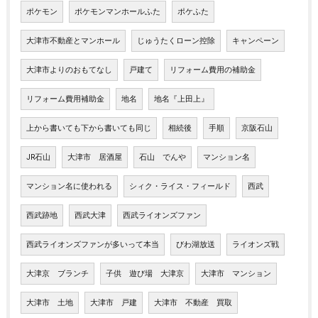
ポケモン
ポケモンマンホールふた
ポケふた
大津市不動産とマンホール
じゅうたくローン控除
キャンペーン
大津市よりのおもてなし
戸建て
リフォーム費用の補助金
リフォーム費用補助金
地名
地名『上田上』
上から書いても下から書いても同じ
相続後
手順
京阪石山
JR石山
大津市 居酒屋
石山 でんや
マンション名
マンション名に使われる
シィク・ライス・フィールド
西武
西武跡地
西武大津
西武ライオンズファン
西武ライオンズファンが多いって本当
びわ湖放送
ライオンズ戦
大津京 ブランチ
子供 遊び場 大津京
大津市 マンション
大津市 土地
大津市 戸建
大津市 不動産 買取