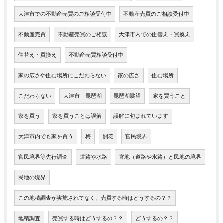
大津市での不動産売買のご相談受付中
不動産売買のご相談受付中
不動産売買
不動産売買のご相談
大津市内での住替え・買換え
住替え・買換え
不動産売買相談受付中
家の広さや住む場所にこだわらない
家の広さ
住む場所
こだわらない
大津市 琵琶湖
琵琶湖眺望
家を買うこと
家を買う
家を買うことは誤解
誤解に包まれています
大津市内でも家を買う
梅
開花
官民境界
官民境界等先行調査
道路や水路
官地（道路や水路）と民地の境界
民地の境界
この地積調査が実施されてなく、売買する時はどうするの？？
地積調査
売買する時はどうするの？？
どうするの？？