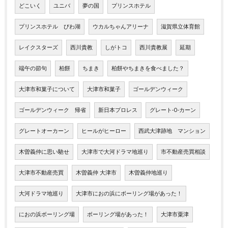
どこいく
ユニバ
夢の国
プリンスホテル
プリンスホテル びわ湖
ウカルちゃんアリーナ
滋賀県立体育館
レイクスターズ
西川貴教
しがトコ
西川貴教展
延期
端午の節句
柏餅
ちまき
柏餅やちまきを食べました？
大津市和菓子について
大津市和菓子
ゴールデンウィーク
ゴールデンウィーク 帰省
新日本プロレス
グレート-O-カーン
グレートオーカーン
ヒールがヒーロー
西武大津跡地 マンション
木曽義仲に思い馳せ
大津市で大河ドラマ地巡り
市不動産売買相談
大津市不動産売買
木曽義仲 大津市
木曽義仲地巡り
大河ドラマ地巡り
大津市におの浜にボーリング場があった！
におの浜ボーリング場
ボーリング場があった！
大津市粟津