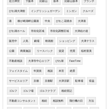
近江神宮
下阪本
比叡山
坂本
比叡山坂本
ブランチ
びわ湖大津館
イングリッシュガーデン
ミシガン
クルーズ
港
柳が崎湖畔公園港
中央
びわこ花噴水
大津港
びわ湖ホール
市街化区域
市街化調整区域
大津絵の道
販売中
人気
劇場
映画館
ショッピング
大津テラス
公園
商業施設
リースバック
賃貸
売買
稲村亜美
不動産相談
大津市中心エリア
びわ湖
FaceTime
フェイスタイム
年賀状
相談
本宮
絶景
サービスエリア
京都
京都駅
大津京駅
駐車場
収益
ゴルフ
ゴルフ場
ゴルフクラブ
相続登記
不動産コンサルタント
相続
相談無料
飛行機の日
方法