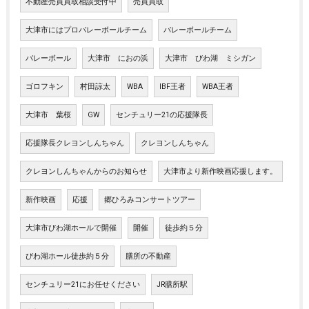
不動産売買買取相談受付中
売買買取
大津市にはプロバレーボールチーム
バレーボールチーム
バレーボール
大津市 におの浜
大津市 びわ湖 ミシガン
ゴロフキン
村田諒太
WBA
IBF王者
WBA王者
大津市 葉桜
GW
センチュリー21の応援隊長
応援隊長クレヨンしんちゃん
クレヨンしんちゃん
クレヨンしんちゃんからのお知らせ
大津市より新作映画応援します。
新作映画
応援
郷ひろみコンサートツアー
大津市びわ湖ホールで開催
開催
徒歩約５分
びわ湖ホール徒歩約５分
膳所の不動産
センチュリー21にお任せください
JR膳所駅