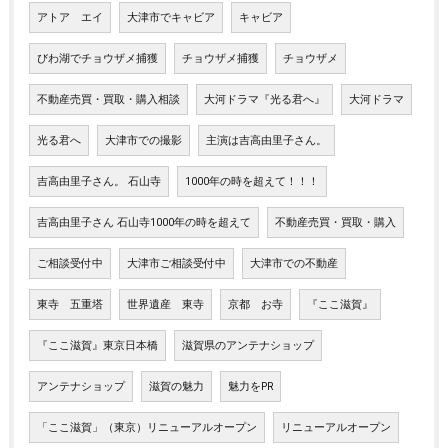
アトア エイ
大津市でキャビア
キャビア
びわ湖でチョウザメ捕獲
チョウザメ捕獲
チョウザメ
不動産売買・買取・購入相談
大河ドラマ『光る君へ』
大河ドラマ
光る君へ
大津市での撮影
主演は吉高由里子さん。
吉高由里子さん。 石山寺
1000年の時を超えて！！！
吉高由里子さん 石山寺1000年の時を超えて
不動産売買・買取・購入
ご相談受付中
大津市ご相談受付中
大津市での不動産
東寺 五重塔
世界遺産 東寺
京都 お寺
『ここ滋賀』
『ここ滋賀』東京日本橋
滋賀県のアンテナショップ
アンテナショップ
滋賀の魅力
魅力をPR
「ここ滋賀」（東京）リニューアルオープン
リニューアルオープン