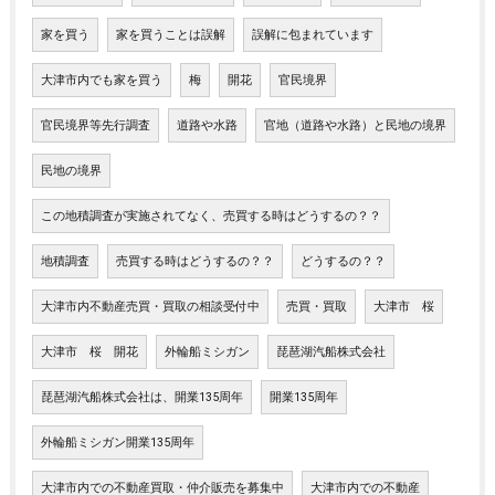
家を買う
家を買うことは誤解
誤解に包まれています
大津市内でも家を買う
梅
開花
官民境界
官民境界等先行調査
道路や水路
官地（道路や水路）と民地の境界
民地の境界
この地積調査が実施されてなく、売買する時はどうするの？？
地積調査
売買する時はどうするの？？
どうするの？？
大津市内不動産売買・買取の相談受付中
売買・買取
大津市 桜
大津市 桜 開花
外輪船ミシガン
琵琶湖汽船株式会社
琵琶湖汽船株式会社は、開業135周年
開業135周年
外輪船ミシガン開業135周年
大津市内での不動産買取・仲介販売を募集中
大津市内での不動産