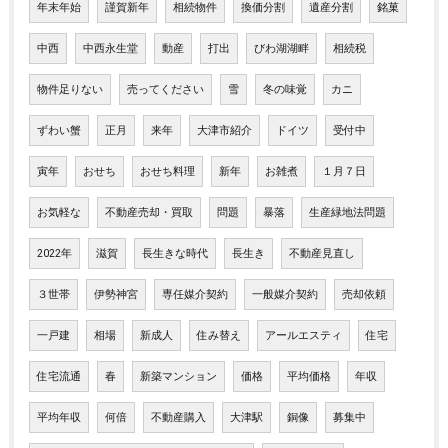
年末年始
謹賀新年
相続物件
換価分割
遺産分割
銘菓
中西
中西永生堂
動産
打出
びわ湖湖畔
相続税
物件足りない
売ってください
雪
冬の味覚
カニ
ずわい蟹
正月
来年
大津市紹介
ドイツ
受付中
寅年
おせち
おせち料理
新年
お雑煮
１月７日
お気軽な
不動産売却・買取
問題
暴落
生産緑地法問題
2022年
滋賀
長生きな時代
長生き
不動産見直し
３世帯
伊勢神宮
専任媒介契約
一般媒介契約
売却依頼
一戸建
相場
新成人
住み替え
アールエスティ
住宅
住宅流通
春
新築マンション
価格
平均価格
年収
平均年収
何倍
不動産購入
大津駅
銅像
募集中