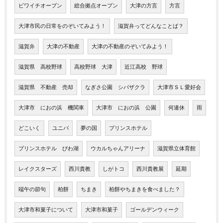
ビワイチオープン
総合拠点オープン
大津の方言
方言
大津市民の日常をのぞいてみよう！
滋賀弁ってどんなことば？
滋賀弁
大津の不動産
大津の不動産のぞいてみよう！
滋賀県 高校野球
高校野球 大津
近江高校 野球
滋賀県 不動産 売却
なぎさ公園 シバザクラ
大津市ＳＬ愛好会
大津市 におの浜 機関車
大津市 におの浜 公園
何連休
雨
どこいく
ユニバ
夢の国
プリンスホテル
プリンスホテル びわ湖
ウカルちゃんアリーナ
滋賀県立体育館
レイクスターズ
西川貴教
しがトコ
西川貴教展
延期
端午の節句
柏餅
ちまき
柏餅やちまきを食べました？
大津市和菓子について
大津市和菓子
ゴールデンウィーク