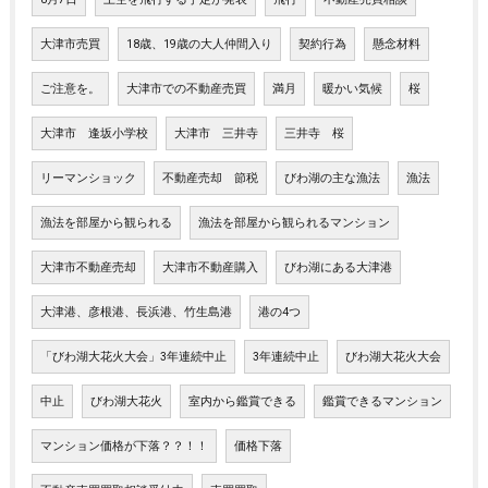
大津市売買
18歳、19歳の大人仲間入り
契約行為
懸念材料
ご注意を。
大津市での不動産売買
満月
暖かい気候
桜
大津市 逢坂小学校
大津市 三井寺
三井寺 桜
リーマンショック
不動産売却 節税
びわ湖の主な漁法
漁法
漁法を部屋から観られる
漁法を部屋から観られるマンション
大津市不動産売却
大津市不動産購入
びわ湖にある大津港
大津港、彦根港、長浜港、竹生島港
港の4つ
「びわ湖大花火大会」3年連続中止
3年連続中止
びわ湖大花火大会
中止
びわ湖大花火
室内から鑑賞できる
鑑賞できるマンション
マンション価格が下落？？！！
価格下落