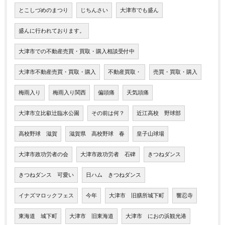
とこしづめのまつり
じちんさい
大津市でも盛ん
盛んに行われております。
大津市での不動産売買・買取・購入相談受付中
大津市不動産売買・買取・購入
不動産買取・
売買・買取・購入
梅雨入り
梅雨入り関西
偏頭痛
天気頭痛
大津市立比叡辻臨水公園
その前は何？
近江高校 野球部
高校野球 滋賀
滋賀県 高校野球 春
皇子山球場
大津市政功労者の会
大津市政功労者 石碑
きつねダンス
きつねダンス 可愛い
日ハム きつねダンス
イナズマロックフェス
今年
大津市 旧膳所城下町
響忍寺
東海道 城下町
大津市 旧東海道
大津市 におの浜観光港