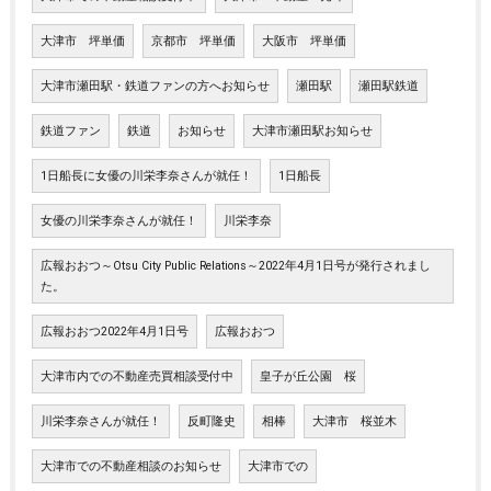
大津市 坪単価
京都市 坪単価
大阪市 坪単価
大津市瀬田駅・鉄道ファンの方へお知らせ
瀬田駅
瀬田駅鉄道
鉄道ファン
鉄道
お知らせ
大津市瀬田駅お知らせ
1日船長に女優の川栄李奈さんが就任！
1日船長
女優の川栄李奈さんが就任！
川栄李奈
広報おおつ～Otsu City Public Relations～2022年4月1日号が発行されまし
た。
広報おおつ2022年4月1日号
広報おおつ
大津市内での不動産売買相談受付中
皇子が丘公園 桜
川栄李奈さんが就任！
反町隆史
相棒
大津市 桜並木
大津市での不動産相談のお知らせ
大津市での