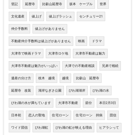
登記
延暦寺
比叡山延暦寺
坂本 ケーブル
世界
文化遺産
値上げ
値上げラッシュ
センチュリー21
仲介手数料
値上げがありません
不動産仲介手数料は値上げがありません
映画
ドラマ
大津市で映画ドラマ
大津市ロケ地
大津市不動産は魅力
大津市不動産は魅力がいっぱい
大津での不動産相談
兄弟で相続
遺産の分け方
枝木 越境
越境
比叡山 延暦寺
延暦寺 改装
湖岸なぎさ公園
びわ湖湖岸
びわ湖の水
びわ湖の水が満ちています
大津市不動産
節分
本日2月3日
日本初
恋人の聖地
住宅ローン
住宅ローン 持病
団信
ワイド団信
びわ湖虹
びわ湖の虹が映える理由
ヒアラシって