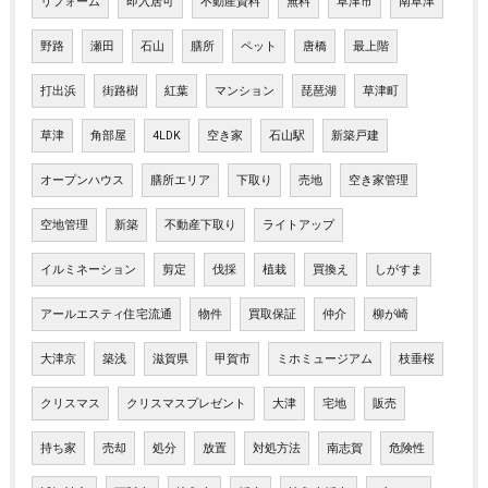
リフォーム
即入居可
不動産資料
無料
草津市
南草津
野路
瀬田
石山
膳所
ペット
唐橋
最上階
打出浜
街路樹
紅葉
マンション
琵琶湖
草津町
草津
角部屋
4LDK
空き家
石山駅
新築戸建
オープンハウス
膳所エリア
下取り
売地
空き家管理
空地管理
新築
不動産下取り
ライトアップ
イルミネーション
剪定
伐採
植栽
買換え
しがすま
アールエスティ住宅流通
物件
買取保証
仲介
柳が崎
大津京
築浅
滋賀県
甲賀市
ミホミュージアム
枝垂桜
クリスマス
クリスマスプレゼント
大津
宅地
販売
持ち家
売却
処分
放置
対処方法
南志賀
危険性