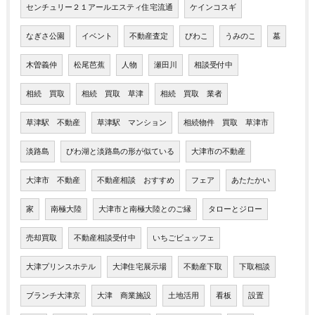
センチュリー２１アールエスティ住宅流通
ケインコスギ
なぎさ公園
イベント
不動産査定
びわこ
うみのこ
墓
木曽義仲
松尾芭蕉
人物
瀬田川
相談受付中
相続 買取
相続 買取 草津
相続 買取 業者
草津駅 不動産
草津駅 マンション
相続物件 買取 草津市
淡路島
びわ湖と淡路島の形が似ている
大津市の不動産
大津市 不動産
不動産相談 おすすめ
フェア
あたたかい
家
南極大陸
大津市と南極大陸とのご縁
タローとジロー
売却買取
不動産相談受付中
いちごビュッフェ
大津プリンスホテル
大津住宅展示場
不動産下取
下取相談
ブランチ大津京
大津 商業施設
土地活用
看板
設置