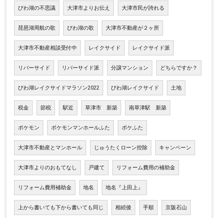
びわ湖の不思議
大津市よりお伝え
大津市民が誇れる
琵琶湖周航の歌
びわ湖の歌
大津市不動産が２ヶ所
大津市不動産相談受付中
レイクサイド
レイクサイド派
リバーサイド
リバーサイド派
分譲マンション
どちらですか？
びわ湖レイクサイドマラソン2022
びわ湖レイクサイド
土地
税金
節税
駅近
草津市 新築
南草津駅 新築
ポケモン
ポケモンマンホールふた
ポケふた
大津市不動産とマンホール
じゅうたくローン控除
キャンペーン
大津市よりのおもてなし
戸建て
リフォーム費用の補助金
リフォーム費用補助金
地名
地名『上田上』
上から書いても下から書いても同じ
相続後
手順
京阪石山