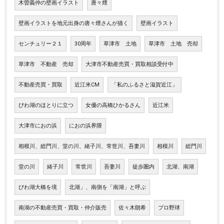
木曽義仲の壁画イラスト
唐々煙
壁画イラストを地元出身の唐々煙さんが描く
壁画イラスト
センチュリー２１
30周年
草津市 土地
草津市 土地 売却
草津市 不動産 売却
大津市不動産売買・買取相談受付中
不動産売買・買取
近江米CM
「私のふるさと滋賀近江」
びわ湖のほとりに立つ
女優の高橋ひかるさん
近江米
大津市におの浜
におの浜界隈
相模川、総門川、堂の川、緒子川、常世川、吾妻川
相模川
総門川
堂の川
緒子川
常世川
吾妻川
徒歩圏内
北湖、南湖
びわ湖大橋を境
北湖」、南側を「南湖」と呼ぶ
南湖の不動産売買・買取・仲介販売
佐々木朗希
プロ野球