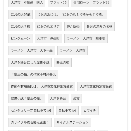
大津市 不動産 購入
フラット35
住宅ローン フラット35
におの浜54歳
におの浜には、『におの浜１号橋から７号橋』
におの浜７橋
におの浜エリア
仲介販売
各月の満月の名称
ピンクムーン
大津市 弥生町
ラーメン 大津市 駐車場
ラーメン 大津市 天下一品
ラーメン 大津市
大津を舞台にした歴史小説
塞王の楯
『塞王の楯』の作家今村翔吾氏
作家今村翔吾氏は、 大津市文化特別賞受賞
大津市文化特別賞受賞
歴史小説『塞王の楯』
大津を舞台
受賞
センチュリー21自転車で8分
自転車で8分
ビワイチ
のサイクル総合拠点誕生！
サイクルステーション