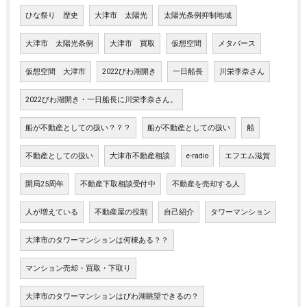
ひな祭り 歴史
大津市 太陽光
太陽光条例抑制地域
大津市 太陽光条例
大津市 買取
仮想空間
メタバース
仮想空間 大津市
2022びわ湖開き
一日船長
川栄李奈さん
2022びわ湖開き・一日船長に川栄李奈さん。
船が不動産としての扱い？？？
船が不動産としての扱い
船
不動産としての扱い
大津市不動産相談
e-radio
エフエム滋賀
開局25周年
不動産下取相談受付中
不動産を売却する人
人が増えている
不動産屋の役割
自己紹介
タワーマンション
大津市のタワーマンションは何棟ある？？
マンション売却・買取・下取り
大津市のタワーマンションはびわ湖眺望できるの？