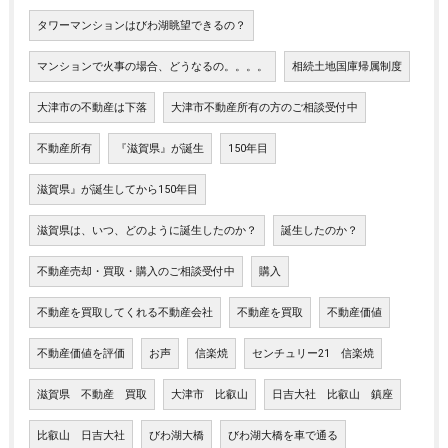
タワーマンションはびわ湖眺望できるの？
マンションで火事の場合、どうなるの。。。。
相続土地国庫帰属制度
大津市の不動産は下落
大津市不動産所有の方のご相談受付中
不動産所有
『滋賀県』が誕生
150年目
滋賀県』が誕生してから150年目
滋賀県は、いつ、どのように誕生したのか？
誕生したのか？
不動産売却・買取・購入のご相談受付中
購入
不動産を買取してくれる不動産会社
不動産を買取
不動産価値
不動産価値を評価
お声
信楽焼
センチュリー21 信楽焼
滋賀県 不動産 買取
大津市 比叡山
日吉大社 比叡山 鎮座
比叡山 日吉大社
びわ湖大橋
びわ湖大橋を車で通る