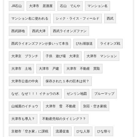
JR石山
大津市 居酒屋
石山 でんや
マンション名
マンション名に使われる
シィク・ライス・フィールド
西武
西武跡地
西武大津
西武ライオンズファン
西武ライオンズファンが多いって本当
びわ湖放送
ライオンズ戦
大津京 ブランチ
子供 遊び場 大津京
大津市 マンション
大津市 土地
大津市 戸建
大津市 不動産 買取
大津市公道の中央
保存された１本の巨木は何？
なぜ、なぜ！！！ イチョウの木
ゼンリン地図
ブルーマップ
山城屋のイチョウ
大津市 雪 不動産
別荘・空き家税
大津市も導入？
不動産売却のタイミング？？
京都市「空き家」に課税
流通促進
ひな人形
ひな祭り