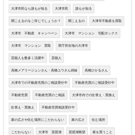
大津市民なら誰もが知る
大津市民
誰もが知る
聞こえるのをご存じでしょうか？
聞こえるの
大津市不動産を買取
大津市 不動産 キャンペーン
大津市 マンション 宅配ボックス
大津市 マンション 買取
県庁所在地の大津市
芸能人も数多く活躍中
芸能人
高橋メアリージュンさん・高橋ユウさん姉妹
高橋ひかるさん
大津市での不動産売買のご相談受付中
不動産売買のご相談受付中
不動産売買
不動産売買のご相談
大津市内での住替え・買換え
住替え・買換え
不動産売買相談受付中
家の広さや住む場所にこだわらない
家の広さ
住む場所
こだわらない
大津市 琵琶湖
琵琶湖眺望
家を買うこと