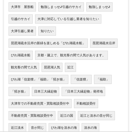
大津市 屋形船
勉強しまっせ♪引越のサカイ
勉強しまっせ♪
引越のサカイ
大津に対応している引越し業者を知りたい
大津引越し業者
知りたい
琵琶湖疏水沿岸の新緑を楽しめる「びわ湖疏水船」
琵琶湖疏水沿岸
びわ湖疏水船
京都・蹴上で、観光客の間で人気があります。
観光客の間で人気
琵琶湖人気
近江
びわ湖「信楽狸」「福助」「招き猫」
「信楽狸」
「福助」
「招き猫」
日本三大縁起物
「日本三大縁起物」発祥地
大津市での不動産売買・買取相談受付中
不動相談受付
不動産売買・買取相談受付中
近江の国
近江と淡水の音が同じ
近江淡水
音が同じ
びわ湖を淡水の海
淡水の海