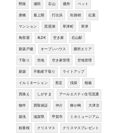
野路
瀬田
石山
膳所
ペット
唐橋
最上階
打出浜
街路樹
紅葉
マンション
琵琶湖
草津町
草津
角部屋
4LDK
空き家
石山駅
新築戸建
オープンハウス
膳所エリア
下取り
売地
空き家管理
空地管理
新築
不動産下取り
ライトアップ
イルミネーション
剪定
伐採
植栽
買換え
しがすま
アールエスティ住宅流通
物件
買取保証
仲介
柳が崎
大津京
築浅
滋賀県
甲賀市
ミホミュージアム
枝垂桜
クリスマス
クリスマスプレゼント