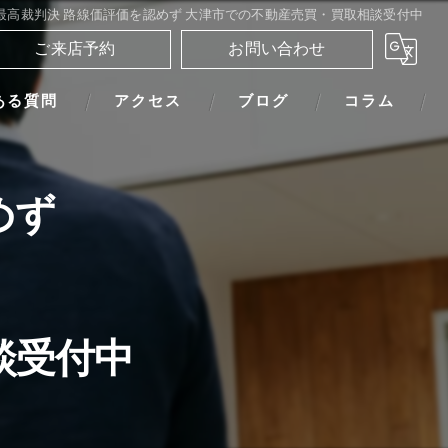
最高裁判決 路線価評価を認めず 大津市での不動産売買・買取相談受付中
ご来店予約
お問い合わせ
ある質問
アクセス
ブログ
コラム
めず
談受付中