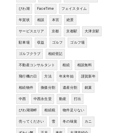
びわ湖
FaceTime
フェイスタイム
年賀状
相談
本宮
絶景
サービスエリア
京都
京都駅
大津京駅
駐車場
収益
ゴルフ
ゴルフ場
ゴルフクラブ
相続登記
不動産コンサルタント
相続
相談無料
飛行機の日
方法
年末年始
謹賀新年
相続物件
換価分割
遺産分割
銘菓
中西
中西永生堂
動産
打出
びわ湖湖畔
相続税
物件足りない
売ってください
雪
冬の味覚
カニ
ずわい蟹
正月
来年
大津市紹介