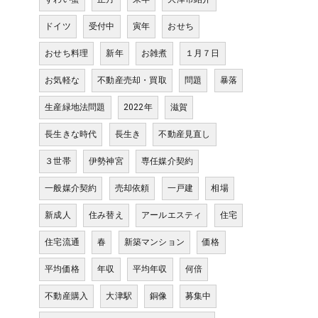
ドイツ
受付中
寅年
おせち
おせち料理
新年
お雑煮
１月７日
お気軽な
不動産売却・買取
問題
暴落
生産緑地法問題
2022年
滋賀
長生きな時代
長生き
不動産見直し
３世帯
伊勢神宮
専任媒介契約
一般媒介契約
売却依頼
一戸建
相場
新成人
住み替え
アールエスティ
住宅
住宅流通
春
新築マンション
価格
平均価格
年収
平均年収
何倍
不動産購入
大津駅
銅像
募集中