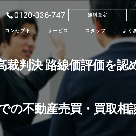
0120-336-747
無料査定
コンセプト
サービス
スタッフ
よく
高裁判決 路線価評価を認
での不動産売買・買取相