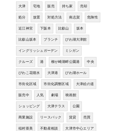
大津
宅地
販売
持ち家
売却
処分
放置
対処方法
南志賀
危険性
近江神宮
下阪本
比叡山
坂本
比叡山坂本
ブランチ
びわ湖大津館
イングリッシュガーデン
ミシガン
クルーズ
港
柳が崎湖畔公園港
中央
びわこ花噴水
大津港
びわ湖ホール
市街化区域
市街化調整区域
大津絵の道
販売中
人気
劇場
映画館
ショッピング
大津テラス
公園
商業施設
リースバック
賃貸
売買
稲村亜美
不動産相談
大津市中心エリア