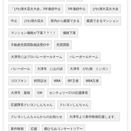
「びわ湖大花火大会」3年連続中止
3年連続中止
びわ湖大花火大会
中止
びわ湖大花火
室内から鑑賞できる
鑑賞できるマンション
マンション価格が下落？？！！
価格下落
不動産売買買取相談受付中
売買買取
大津市にはプロバレーボールチーム
バレーボールチーム
バレーボール
大津市 におの浜
大津市 びわ湖 ミシガン
ゴロフキン
村田諒太
WBA
IBF王者
WBA王者
大津市 葉桜
GW
センチュリー21の応援隊長
応援隊長クレヨンしんちゃん
クレヨンしんちゃん
クレヨンしんちゃんからのお知らせ
大津市より新作映画応援します。
新作映画
応援
郷ひろみコンサートツアー