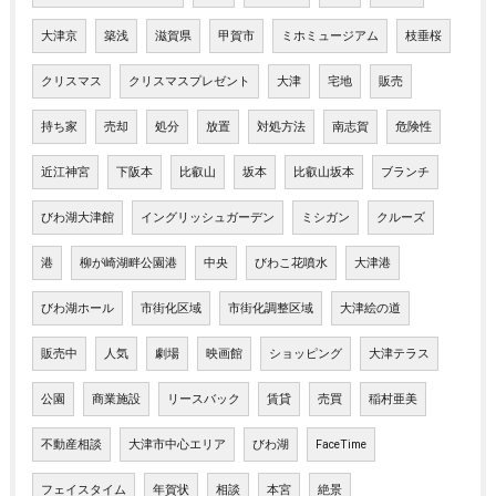
大津京
築浅
滋賀県
甲賀市
ミホミュージアム
枝垂桜
クリスマス
クリスマスプレゼント
大津
宅地
販売
持ち家
売却
処分
放置
対処方法
南志賀
危険性
近江神宮
下阪本
比叡山
坂本
比叡山坂本
ブランチ
びわ湖大津館
イングリッシュガーデン
ミシガン
クルーズ
港
柳が崎湖畔公園港
中央
びわこ花噴水
大津港
びわ湖ホール
市街化区域
市街化調整区域
大津絵の道
販売中
人気
劇場
映画館
ショッピング
大津テラス
公園
商業施設
リースバック
賃貸
売買
稲村亜美
不動産相談
大津市中心エリア
びわ湖
FaceTime
フェイスタイム
年賀状
相談
本宮
絶景