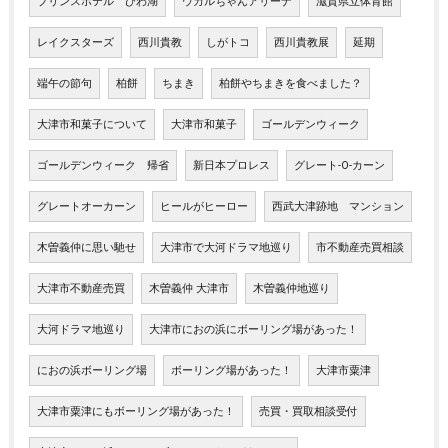
プリンスホテル びわ湖
ウカルちゃんアリーナ
滋賀県立体育館
レイクスターズ
西川貴教
しがトコ
西川貴教展
延期
端午の節句
柏餅
ちまき
柏餅やちまきを食べました？
大津市和菓子について
大津市和菓子
ゴールデンウィーク
ゴールデンウィーク 帰省
新日本プロレス
グレート-O-カーン
グレートオーカーン
ヒールがヒーロー
西武大津跡地 マンション
木曽義仲に思い馳せ
大津市で大河ドラマ地巡り
市不動産売買相談
大津市不動産売買
木曽義仲 大津市
木曽義仲地巡り
大河ドラマ地巡り
大津市におの浜にボーリング場があった！
におの浜ボーリング場
ボーリング場があった！
大津市粟津
大津市粟津にもボーリング場があった！
売買・買取相談受付