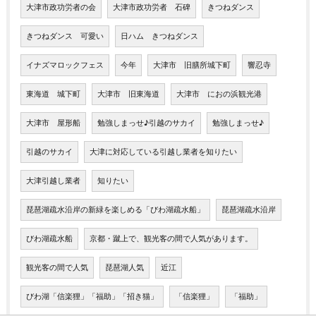
大津市政功労者の会
大津市政功労者 石碑
きつねダンス
きつねダンス 可愛い
日ハム きつねダンス
イナズマロックフェス
今年
大津市 旧膳所城下町
響忍寺
東海道 城下町
大津市 旧東海道
大津市 におの浜観光港
大津市 屋形船
勉強しまっせ♪引越のサカイ
勉強しまっせ♪
引越のサカイ
大津に対応している引越し業者を知りたい
大津引越し業者
知りたい
琵琶湖疏水沿岸の新緑を楽しめる「びわ湖疏水船」
琵琶湖疏水沿岸
びわ湖疏水船
京都・蹴上で、観光客の間で人気があります。
観光客の間で人気
琵琶湖人気
近江
びわ湖「信楽狸」「福助」「招き猫」
「信楽狸」
「福助」