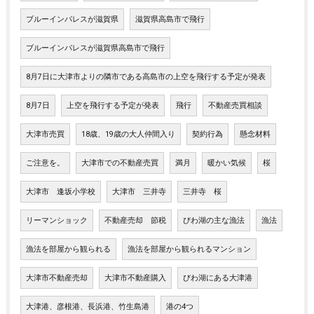
ブルーインパレスが滋賀県
滋賀県高島市で飛行
ブルーインパレスが滋賀県高島市で飛行
8月7日に大津市よりの隣市である高島市の上空を飛行する予定が発表
8月7日
上空を飛行する予定が発表
飛行
不動産売買相談
大津市売買
18歳、19歳の大人仲間入り
契約行為
懸念材料
ご注意を。
大津市での不動産売買
満月
暖かい気候
桜
大津市 逢坂小学校
大津市 三井寺
三井寺 桜
リーマンショック
不動産売却 節税
びわ湖の主な漁法
漁法
漁法を部屋から観られる
漁法を部屋から観られるマンション
大津市不動産売却
大津市不動産購入
びわ湖にある大津港
大津港、彦根港、長浜港、竹生島港
港の4つ