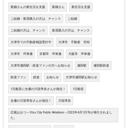
新婚さんの新生活を支援
新婚さん
新生活を支援
ご結婚・新居購入の方は、チャンス
ご結婚
ご結婚の方は、チャンス
新居購入の方は、チャンス
大津市での不動産相談受付中
大津市 不動産 売却
大津市 坪単価
京都市 坪単価
大阪市 坪単価
大津市瀬田駅・鉄道ファンの方へお知らせ
瀬田駅
瀬田駅鉄道
鉄道ファン
鉄道
お知らせ
大津市瀬田駅お知らせ
1日船長に女優の川栄李奈さんが就任！
1日船長
女優の川栄李奈さんが就任！
川栄李奈
広報おおつ～Otsu City Public Relations～2022年4月1日号が発行されまし
た。