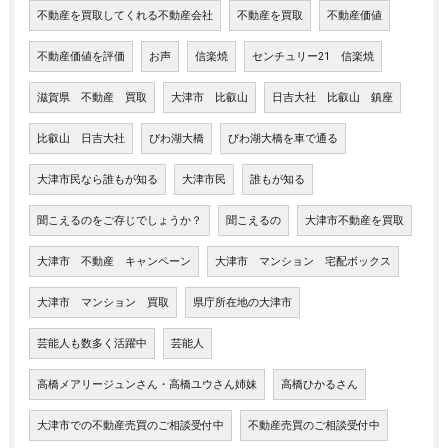
不動産を買取してくれる不動産会社
不動産を買取
不動産価値
不動産価値を評価
お声
信楽焼
センチュリー21 信楽焼
滋賀県 不動産 買取
大津市 比叡山
日吉大社 比叡山 鎮座
比叡山 日吉大社
びわ湖大橋
びわ湖大橋を車で通る
大津市民なら誰もが知る
大津市民
誰もが知る
聞こえるのをご存じでしょうか？
聞こえるの
大津市不動産を買取
大津市 不動産 キャンペーン
大津市 マンション 宅配ボックス
大津市 マンション 買取
県庁所在地の大津市
芸能人も数多く活躍中
芸能人
高橋メアリージュンさん・高橋ユウさん姉妹
高橋ひかるさん
大津市での不動産売買のご相談受付中
不動産売買のご相談受付中