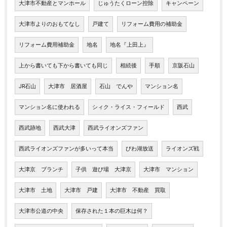
大津市不動産とマンホール
じゅうたくローン控除
キャンペーン
大津市よりのおもてなし
戸建て
リフォーム費用の補助金
リフォーム費用補助金
地名
地名『上田上』
上から書いても下から書いても同じ
相続後
手順
京阪石山
JR石山
大津市 居酒屋
石山 でんや
マンション名
マンション名に使われる
シィク・ライス・フィールド
西武
西武跡地
西武大津
西武ライオンズファン
西武ライオンズファンが多いって本当
びわ湖放送
ライオンズ戦
大津京 ブランチ
子供 遊び場 大津京
大津市 マンション
大津市 土地
大津市 戸建
大津市 不動産 買取
大津市公道の中央
保存された１本の巨木は何？