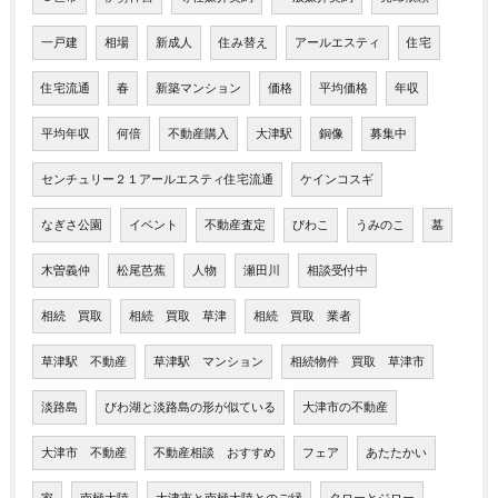
一戸建
相場
新成人
住み替え
アールエスティ
住宅
住宅流通
春
新築マンション
価格
平均価格
年収
平均年収
何倍
不動産購入
大津駅
銅像
募集中
センチュリー２１アールエスティ住宅流通
ケインコスギ
なぎさ公園
イベント
不動産査定
びわこ
うみのこ
墓
木曽義仲
松尾芭蕉
人物
瀬田川
相談受付中
相続 買取
相続 買取 草津
相続 買取 業者
草津駅 不動産
草津駅 マンション
相続物件 買取 草津市
淡路島
びわ湖と淡路島の形が似ている
大津市の不動産
大津市 不動産
不動産相談 おすすめ
フェア
あたたかい