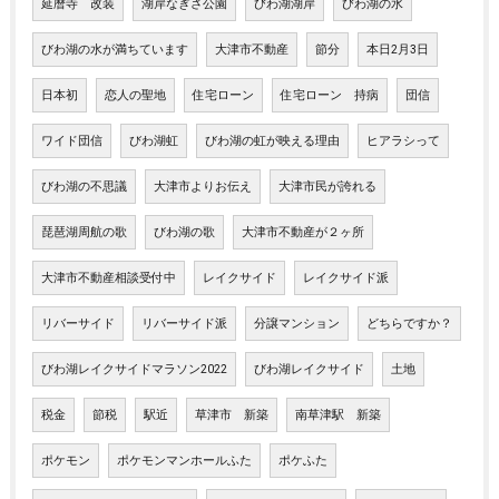
延暦寺 改装
湖岸なぎさ公園
びわ湖湖岸
びわ湖の水
びわ湖の水が満ちています
大津市不動産
節分
本日2月3日
日本初
恋人の聖地
住宅ローン
住宅ローン 持病
団信
ワイド団信
びわ湖虹
びわ湖の虹が映える理由
ヒアラシって
びわ湖の不思議
大津市よりお伝え
大津市民が誇れる
琵琶湖周航の歌
びわ湖の歌
大津市不動産が２ヶ所
大津市不動産相談受付中
レイクサイド
レイクサイド派
リバーサイド
リバーサイド派
分譲マンション
どちらですか？
びわ湖レイクサイドマラソン2022
びわ湖レイクサイド
土地
税金
節税
駅近
草津市 新築
南草津駅 新築
ポケモン
ポケモンマンホールふた
ポケふた