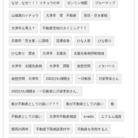
なぜ、なぜ！！！ イチョウの木
ゼンリン地図
ブルーマップ
山城屋のイチョウ
大津市 雪 不動産
別荘・空き家税
大津市も導入？
不動産売却のタイミング？？
京都市「空き家」に課税
流通促進
ひな人形
ひな祭り
ひな祭り 歴史
大津市 太陽光
太陽光条例抑制地域
大津市 太陽光条例
大津市 買取
仮想空間
メタバース
仮想空間 大津市
2022びわ湖開き
一日船長
川栄李奈さん
2022びわ湖開き・一日船長に川栄李奈さん。
船が不動産としての扱い？？？
船が不動産としての扱い
船
不動産としての扱い
大津市不動産相談
e-radio
エフエム滋賀
開局25周年
不動産下取相談受付中
不動産を売却する人