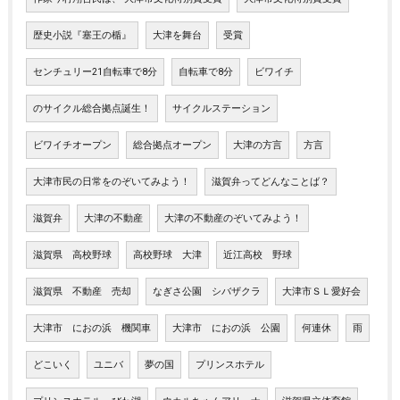
歴史小説『塞王の楯』
大津を舞台
受賞
センチュリー21自転車で8分
自転車で8分
ビワイチ
のサイクル総合拠点誕生！
サイクルステーション
ビワイチオープン
総合拠点オープン
大津の方言
方言
大津市民の日常をのぞいてみよう！
滋賀弁ってどんなことば？
滋賀弁
大津の不動産
大津の不動産のぞいてみよう！
滋賀県 高校野球
高校野球 大津
近江高校 野球
滋賀県 不動産 売却
なぎさ公園 シバザクラ
大津市ＳＬ愛好会
大津市 におの浜 機関車
大津市 におの浜 公園
何連休
雨
どこいく
ユニバ
夢の国
プリンスホテル