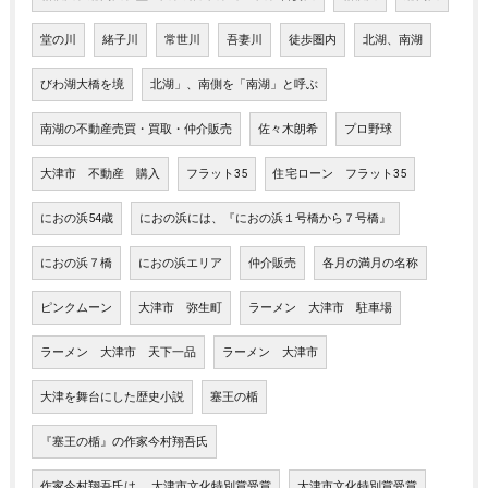
堂の川
緒子川
常世川
吾妻川
徒歩圏内
北湖、南湖
びわ湖大橋を境
北湖」、南側を「南湖」と呼ぶ
南湖の不動産売買・買取・仲介販売
佐々木朗希
プロ野球
大津市 不動産 購入
フラット35
住宅ローン フラット35
におの浜54歳
におの浜には、『におの浜１号橋から７号橋』
におの浜７橋
におの浜エリア
仲介販売
各月の満月の名称
ピンクムーン
大津市 弥生町
ラーメン 大津市 駐車場
ラーメン 大津市 天下一品
ラーメン 大津市
大津を舞台にした歴史小説
塞王の楯
『塞王の楯』の作家今村翔吾氏
作家今村翔吾氏は、 大津市文化特別賞受賞
大津市文化特別賞受賞