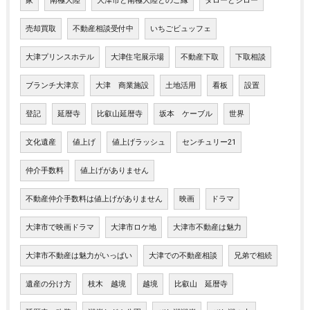
家
南極大陸
大津市と南極大陸とのご縁
タローとジロー
売却買取
不動産相談受付中
いちごビュッフェ
大津プリンスホテル
大津住宅展示場
不動産下取
下取相談
ブランチ大津京
大津 商業施設
土地活用
看板
設置
登記
延暦寺
比叡山延暦寺
坂本 ケーブル
世界
文化遺産
値上げ
値上げラッシュ
センチュリー21
仲介手数料
値上げがありません
不動産仲介手数料は値上げがありません
映画
ドラマ
大津市で映画ドラマ
大津市ロケ地
大津市不動産は魅力
大津市不動産は魅力がいっぱい
大津での不動産相談
兄弟で相続
遺産の分け方
枝木 越境
越境
比叡山 延暦寺