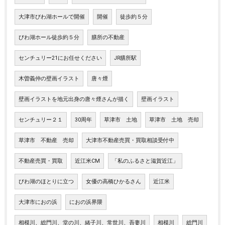
大津市びわ湖ホールで開催
開催
徒歩約５分
びわ湖ホール徒歩約５分
膳所の不動産
センチュリー21にお任せください
JR膳所駅
木曽義仲の壁画イラスト
唐々煙
壁画イラストを地元出身の唐々煙さんが描く
壁画イラスト
センチュリー２１
30周年
草津市 土地
草津市 土地 売却
草津市 不動産 売却
大津市不動産売買・買取相談受付中
不動産売買・買取
近江米CM
「私のふるさと滋賀近江」
びわ湖のほとりに立つ
女優の高橋ひかるさん
近江米
大津市におの浜
におの浜界隈
相模川、総門川、堂の川、緒子川、常世川、吾妻川
相模川
総門川