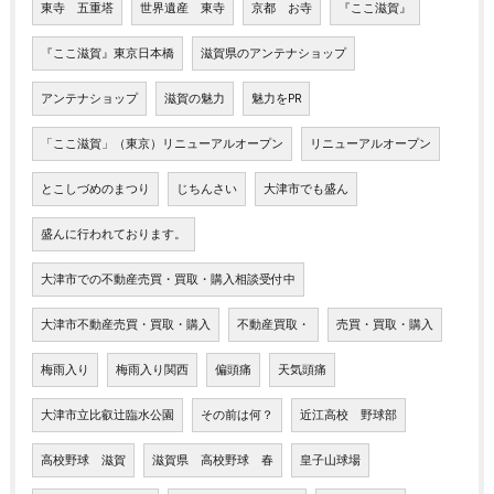
東寺 五重塔
世界遺産 東寺
京都 お寺
『ここ滋賀』
『ここ滋賀』東京日本橋
滋賀県のアンテナショップ
アンテナショップ
滋賀の魅力
魅力をPR
「ここ滋賀」（東京）リニューアルオープン
リニューアルオープン
とこしづめのまつり
じちんさい
大津市でも盛ん
盛んに行われております。
大津市での不動産売買・買取・購入相談受付中
大津市不動産売買・買取・購入
不動産買取・
売買・買取・購入
梅雨入り
梅雨入り関西
偏頭痛
天気頭痛
大津市立比叡辻臨水公園
その前は何？
近江高校 野球部
高校野球 滋賀
滋賀県 高校野球 春
皇子山球場