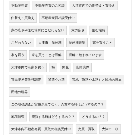
不動産売買
不動産売買のご相談
大津市内での住替え・買換え
住替え・買換え
不動産売買相談受付中
家の広さや住む場所にこだわらない
家の広さ
住む場所
こだわらない
大津市 琵琶湖
琵琶湖眺望
家を買うこと
家を買う
家を買うことは誤解
誤解に包まれています
大津市内でも家を買う
梅
開花
官民境界
官民境界等先行調査
道路や水路
官地（道路や水路）と民地の境界
民地の境界
この地積調査が実施されてなく、売買する時はどうするの？？
地積調査
売買する時はどうするの？？
どうするの？？
大津市内不動産売買・買取の相談受付中
売買・買取
大津市 桜