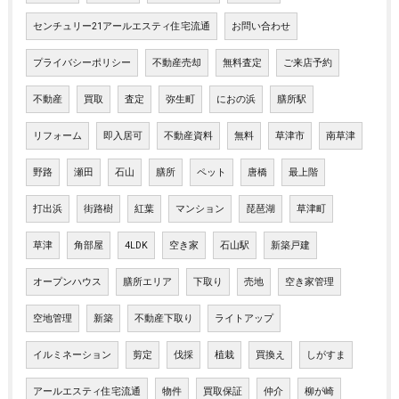
センチュリー21アールエスティ住宅流通
お問い合わせ
プライバシーポリシー
不動産売却
無料査定
ご来店予約
不動産
買取
査定
弥生町
におの浜
膳所駅
リフォーム
即入居可
不動産資料
無料
草津市
南草津
野路
瀬田
石山
膳所
ペット
唐橋
最上階
打出浜
街路樹
紅葉
マンション
琵琶湖
草津町
草津
角部屋
4LDK
空き家
石山駅
新築戸建
オープンハウス
膳所エリア
下取り
売地
空き家管理
空地管理
新築
不動産下取り
ライトアップ
イルミネーション
剪定
伐採
植栽
買換え
しがすま
アールエスティ住宅流通
物件
買取保証
仲介
柳が崎