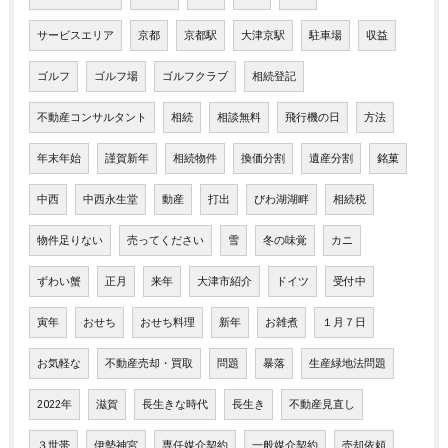
サービスエリア
京都
京都駅
大津京駅
駐車場
収益
ゴルフ
ゴルフ場
ゴルフクラブ
相続登記
不動産コンサルタント
相続
相談無料
飛行機の日
方法
年末年始
謹賀新年
相続物件
換価分割
遺産分割
銘菓
中西
中西永生堂
動産
打出
びわ湖湖畔
相続税
物件足りない
売ってください
雪
冬の味覚
カニ
ずわい蟹
正月
来年
大津市紹介
ドイツ
受付中
寅年
おせち
おせち料理
新年
お雑煮
１月７日
お気軽な
不動産売却・買取
問題
暴落
生産緑地法問題
2022年
滋賀
長生きな時代
長生き
不動産見直し
３世帯
伊勢神宮
専任媒介契約
一般媒介契約
売却依頼