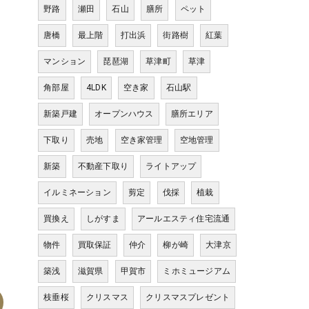
野路
瀬田
石山
膳所
ペット
唐橋
最上階
打出浜
街路樹
紅葉
マンション
琵琶湖
草津町
草津
角部屋
4LDK
空き家
石山駅
新築戸建
オープンハウス
膳所エリア
下取り
売地
空き家管理
空地管理
新築
不動産下取り
ライトアップ
イルミネーション
剪定
伐採
植栽
買換え
しがすま
アールエスティ住宅流通
物件
買取保証
仲介
柳が崎
大津京
築浅
滋賀県
甲賀市
ミホミュージアム
枝垂桜
クリスマス
クリスマスプレゼント