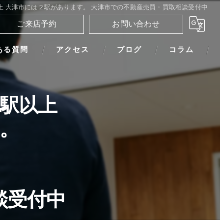
上 大津市には２駅があります。 大津市での不動産売買・買取相談受付中
ご来店予約
お問い合わせ
ある質問
アクセス
ブログ
コラム
0駅以上
。
談受付中