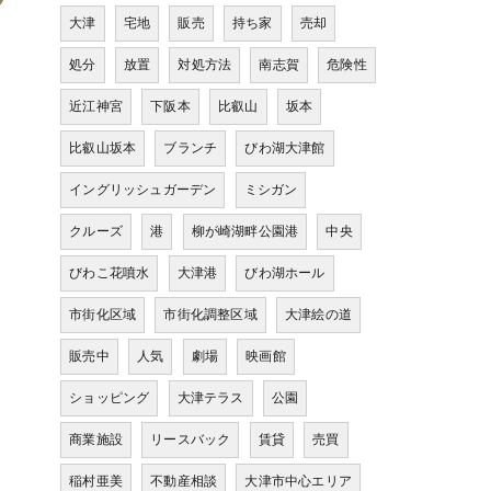
大津
宅地
販売
持ち家
売却
処分
放置
対処方法
南志賀
危険性
近江神宮
下阪本
比叡山
坂本
比叡山坂本
ブランチ
びわ湖大津館
イングリッシュガーデン
ミシガン
クルーズ
港
柳が崎湖畔公園港
中央
びわこ花噴水
大津港
びわ湖ホール
市街化区域
市街化調整区域
大津絵の道
販売中
人気
劇場
映画館
ショッピング
大津テラス
公園
商業施設
リースバック
賃貸
売買
稲村亜美
不動産相談
大津市中心エリア