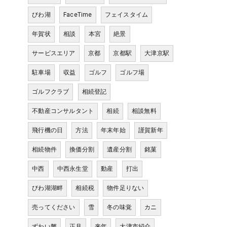
びわ湖
FaceTime
フェイスタイム
年賀状
相談
本宮
絶景
サービスエリア
京都
京都駅
大津京駅
駐車場
収益
ゴルフ
ゴルフ場
ゴルフクラブ
相続登記
不動産コンサルタント
相続
相談無料
飛行機の日
方法
年末年始
謹賀新年
相続物件
換価分割
遺産分割
銘菓
中西
中西永生堂
動産
打出
びわ湖湖畔
相続税
物件足りない
売ってください
雪
冬の味覚
カニ
ずわい蟹
正月
来年
大津市紹介