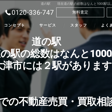
道の駅 現在道の駅の総数はなんと1000駅以
0120-336-747
無料査定
コンセプト
サービス
スタッフ
よく
道の駅
の駅の総数はなんと100
大津市には２駅があります
での不動産売買・買取相