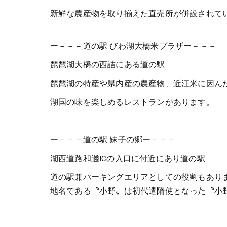
新鮮な農産物を取り揃えた直売所が併設されて
ー－－－道の駅 びわ湖大橋米プラザー－－－
琵琶湖大橋の西詰にある道の駅
琵琶湖の特産や県内産の農産物、近江米に因ん
湖国の味を楽しめるレストランがあります。
ー－－－道の駅 妹子の郷ー－－－
湖西道路和邇ICの入口に付近にあり道の駅
道の駅兼パーキングエリアとしての役割もあり
地名である〝小野〟は初代遣隋使となった〝小