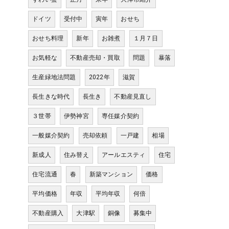
ドイツ
受付中
寅年
おせち
おせち料理
新年
お雑煮
１月７日
お気軽な
不動産売却・買取
問題
暴落
生産緑地法問題
2022年
滋賀
長生きな時代
長生き
不動産見直し
３世帯
伊勢神宮
専任媒介契約
一般媒介契約
売却依頼
一戸建
相場
新成人
住み替え
アールエスティ
住宅
住宅流通
春
新築マンション
価格
平均価格
年収
平均年収
何倍
不動産購入
大津駅
銅像
募集中