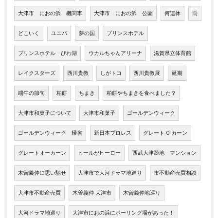
大津市 におの浜 機関車
大津市 におの浜 公園
何連休
雨
どこいく
ユニバ
夢の国
プリンスホテル
プリンスホテル びわ湖
ウカルちゃんアリーナ
滋賀県立体育館
レイクスターズ
西川貴教
しがトコ
西川貴教展
延期
端午の節句
柏餅
ちまき
柏餅やちまきを食べました？
大津市和菓子について
大津市和菓子
ゴールデンウィーク
ゴールデンウィーク 帰省
新日本プロレス
グレート-O-カーン
グレートオーカーン
ヒールがヒーロー
西武大津跡地 マンション
木曽義仲に思い馳せ
大津市で大河ドラマ地巡り
市不動産売買相談
大津市不動産売買
木曽義仲 大津市
木曽義仲地巡り
大河ドラマ地巡り
大津市におの浜にボーリング場があった！