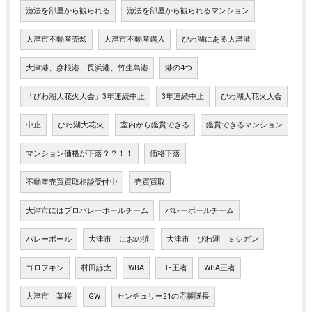
漁法を部屋から観られる
漁法を部屋から観られるマンション
大津市不動産売却
大津市不動産購入
びわ湖にある大津港
大津港、彦根港、長浜港、竹生島港
港の4つ
「びわ湖大花火大会」3年連続中止
3年連続中止
びわ湖大花火大会
中止
びわ湖大花火
室内から鑑賞できる
鑑賞できるマンション
マンション価格が下落？？！！
価格下落
不動産売買買取相談受付中
売買買取
大津市にはプロバレーボールチーム
バレーボールチーム
バレーボール
大津市 におの浜
大津市 びわ湖 ミシガン
ゴロフキン
村田諒太
WBA
IBF王者
WBA王者
大津市 葉桜
GW
センチュリー21の応援隊長