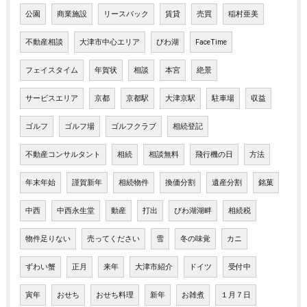
公園
商業施設
リースバック
賃貸
売買
稲村亜美
不動産相談
大津市中心エリア
びわ湖
FaceTime
フェイスタイム
年賀状
相談
本宮
絶景
サービスエリア
京都
京都駅
大津京駅
駐車場
収益
ゴルフ
ゴルフ場
ゴルフクラブ
相続登記
不動産コンサルタント
相続
相談無料
飛行機の日
方法
年末年始
謹賀新年
相続物件
換価分割
遺産分割
銘菓
中西
中西永生堂
動産
打出
びわ湖湖畔
相続税
物件足りない
売ってください
雪
冬の味覚
カニ
ずわい蟹
正月
来年
大津市紹介
ドイツ
受付中
寅年
おせち
おせち料理
新年
お雑煮
１月７日