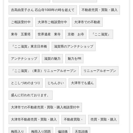
吉高由里子さん 石山寺1000年の時を超えて
不動産売買・買取・購入
ご相談受付中
大津市ご相談受付中
大津市での不動産
東寺 五重塔
世界遺産 東寺
京都 お寺
『ここ滋賀』
『ここ滋賀』東京日本橋
滋賀県のアンテナショップ
アンテナショップ
滋賀の魅力
魅力をPR
「ここ滋賀」（東京）リニューアルオープン
リニューアルオープン
とこしづめのまつり
じちんさい
大津市でも盛ん
盛んに行われております。
大津市での不動産売買・買取・購入相談受付中
大津市不動産売買・買取・購入
不動産買取・
売買・買取・購入
梅雨入り
梅雨入り関西
偏頭痛
天気頭痛