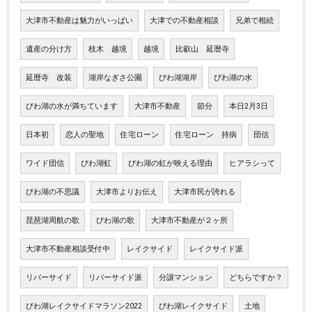
大津市不動産は魅力がいっぱい
大津での不動産相談
兄弟で相続
遺産の分け方
枝木 越境
越境
比叡山 延暦寺
延暦寺 改装
湖岸なぎさ公園
びわ湖湖岸
びわ湖の水
びわ湖の水が満ちています
大津市不動産
節分
本日2月3日
日本初
恋人の聖地
住宅ローン
住宅ローン 持病
団信
ワイド団信
びわ湖虹
びわ湖の虹が映える理由
ヒアラシって
びわ湖の不思議
大津市よりお伝え
大津市民が誇れる
琵琶湖周航の歌
びわ湖の歌
大津市不動産が２ヶ所
大津市不動産相談受付中
レイクサイド
レイクサイド派
リバーサイド
リバーサイド派
分譲マンション
どちらですか？
びわ湖レイクサイドマラソン2022
びわ湖レイクサイド
土地