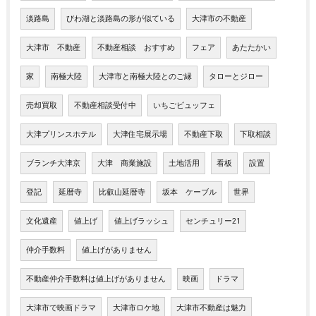
淡路島
びわ湖と淡路島の形が似ている
大津市の不動産
大津市 不動産
不動産相談 おすすめ
フェア
あたたかい
家
南極大陸
大津市と南極大陸とのご縁
タローとジロー
売却買取
不動産相談受付中
いちごビュッフェ
大津プリンスホテル
大津住宅展示場
不動産下取
下取相談
ブランチ大津京
大津 商業施設
土地活用
看板
設置
登記
延暦寺
比叡山延暦寺
坂本 ケーブル
世界
文化遺産
値上げ
値上げラッシュ
センチュリー21
仲介手数料
値上げがありません
不動産仲介手数料は値上げがありません
映画
ドラマ
大津市で映画ドラマ
大津市ロケ地
大津市不動産は魅力