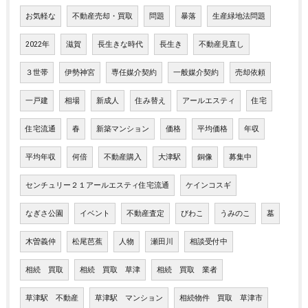
お気軽な
不動産売却・買取
問題
暴落
生産緑地法問題
2022年
滋賀
長生きな時代
長生き
不動産見直し
３世帯
伊勢神宮
専任媒介契約
一般媒介契約
売却依頼
一戸建
相場
新成人
住み替え
アールエスティ
住宅
住宅流通
春
新築マンション
価格
平均価格
年収
平均年収
何倍
不動産購入
大津駅
銅像
募集中
センチュリー２１アールエスティ住宅流通
ケインコスギ
なぎさ公園
イベント
不動産査定
びわこ
うみのこ
墓
木曽義仲
松尾芭蕉
人物
瀬田川
相談受付中
相続 買取
相続 買取 草津
相続 買取 業者
草津駅 不動産
草津駅 マンション
相続物件 買取 草津市