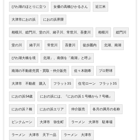
びわ湖のほとりに立つ
女優の高橋ひかるさん
近江米
大津市におの浜
におの浜界隈
相模川、総門川、堂の川、緒子川、常世川、吾妻川
相模川
総門川
堂の川
緒子川
常世川
吾妻川
徒歩圏内
北湖、南湖
びわ湖大橋を境
北湖」、南側を「南湖」と呼ぶ
南湖の不動産売買・買取・仲介販売
佐々木朗希
プロ野球
大津市 不動産 購入
フラット35
住宅ローン フラット35
におの浜54歳
におの浜には、『におの浜１号橋から７号橋』
におの浜７橋
におの浜エリア
仲介販売
各月の満月の名称
ピンクムーン
大津市 弥生町
ラーメン 大津市 駐車場
ラーメン 大津市 天下一品
ラーメン 大津市