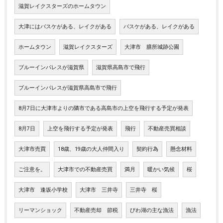
滋賀レイクスターズのホームタウン
大津にはバスケがある、レイクがある
バスケがある、レイクがある
ホームタウン
滋賀レイクスターズ
大津市 膳所城跡公園
ブルーインパレスが滋賀県
滋賀県高島市で飛行
ブルーインパレスが滋賀県高島市で飛行
8月7日に大津市よりの隣市である高島市の上空を飛行する予定が発表
8月7日
上空を飛行する予定が発表
飛行
不動産売買相談
大津市売買
18歳、19歳の大人仲間入り
契約行為
懸念材料
ご注意を。
大津市での不動産売買
満月
暖かい気候
桜
大津市 逢坂小学校
大津市 三井寺
三井寺 桜
リーマンショック
不動産売却 節税
びわ湖の主な漁法
漁法