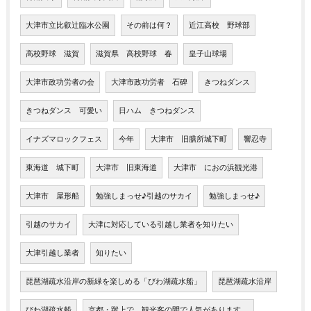
大津市立比叡辻臨水公園
その前は何？
近江高校 野球部
高校野球 滋賀
滋賀県 高校野球 春
皇子山球場
大津市政功労者の会
大津市政功労者 石碑
きつねダンス
きつねダンス 可愛い
日ハム きつねダンス
イナズマロックフェス
今年
大津市 旧膳所城下町
響忍寺
東海道 城下町
大津市 旧東海道
大津市 におの浜観光港
大津市 屋形船
勉強しまっせ♪引越のサカイ
勉強しまっせ♪
引越のサカイ
大津に対応している引越し業者を知りたい
大津引越し業者
知りたい
琵琶湖疏水沿岸の新緑を楽しめる「びわ湖疏水船」
琵琶湖疏水沿岸
びわ湖疏水船
京都・蹴上で、観光客の間で人気があります。