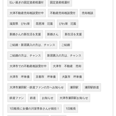
払い過ぎの固定資産税還付
固定資産税還付
大津不動産売却相談受付中
不動産売却相談受付
売却相談
滋賀県 びわ湖
琵琶湖 氾濫
びわ湖 氾濫
新婚さんの新生活を支援
新婚さん
新生活を支援
ご結婚・新居購入の方は、チャンス
ご結婚
ご結婚の方は、チャンス
新居購入の方は、チャンス
大津市での不動産相談受付中
大津市 不動産 売却
大津市 坪単価
京都市 坪単価
大阪市 坪単価
大津市瀬田駅・鉄道ファンの方へお知らせ
瀬田駅
瀬田駅鉄道
鉄道ファン
鉄道
お知らせ
大津市瀬田駅お知らせ
1日船長に女優の川栄李奈さんが就任！
1日船長