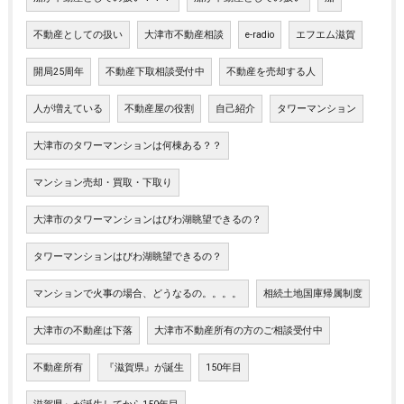
不動産としての扱い
大津市不動産相談
e-radio
エフエム滋賀
開局25周年
不動産下取相談受付中
不動産を売却する人
人が増えている
不動産屋の役割
自己紹介
タワーマンション
大津市のタワーマンションは何棟ある？？
マンション売却・買取・下取り
大津市のタワーマンションはびわ湖眺望できるの？
タワーマンションはびわ湖眺望できるの？
マンションで火事の場合、どうなるの。。。。
相続土地国庫帰属制度
大津市の不動産は下落
大津市不動産所有の方のご相談受付中
不動産所有
『滋賀県』が誕生
150年目