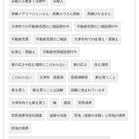
芸能人も数多く活躍中
芸能人
高橋メアリージュンさん・高橋ユウさん姉妹
高橋ひかるさん
大津市での不動産売買のご相談受付中
不動産売買のご相談受付中
不動産売買
不動産売買のご相談
大津市内での住替え・買換え
住替え・買換え
不動産売買相談受付中
家の広さや住む場所にこだわらない
家の広さ
住む場所
こだわらない
大津市 琵琶湖
琵琶湖眺望
家を買うこと
家を買う
家を買うことは誤解
誤解に包まれています
大津市内でも家を買う
梅
開花
官民境界
官民境界等先行調査
道路や水路
官地（道路や水路）と民地の境界
民地の境界