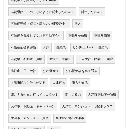
滋賀県』が誕生してから150年目
滋賀県は、いつ、どのように誕生したのか？
誕生したのか？
不動産売却・買取・購入のご相談受付中
購入
不動産を買取してくれる不動産会社
不動産を買取
不動産価値
不動産価値を評価
お声
信楽焼
センチュリー21 信楽焼
滋賀県 不動産 買取
大津市 比叡山
日吉大社 比叡山 鎮座
比叡山 日吉大社
びわ湖大橋
びわ湖大橋を車で通る
大津市民なら誰もが知る
大津市民
誰もが知る
聞こえるのをご存じでしょうか？
聞こえるの
大津市不動産を買取
大津市 不動産 キャンペーン
大津市 マンション 宅配ボックス
大津市 マンション 買取
県庁所在地の大津市