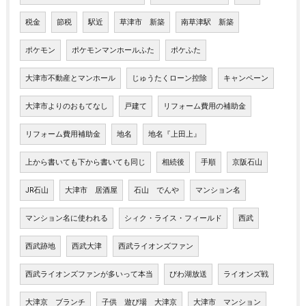
税金
節税
駅近
草津市 新築
南草津駅 新築
ポケモン
ポケモンマンホールふた
ポケふた
大津市不動産とマンホール
じゅうたくローン控除
キャンペーン
大津市よりのおもてなし
戸建て
リフォーム費用の補助金
リフォーム費用補助金
地名
地名『上田上』
上から書いても下から書いても同じ
相続後
手順
京阪石山
JR石山
大津市 居酒屋
石山 でんや
マンション名
マンション名に使われる
シィク・ライス・フィールド
西武
西武跡地
西武大津
西武ライオンズファン
西武ライオンズファンが多いって本当
びわ湖放送
ライオンズ戦
大津京 ブランチ
子供 遊び場 大津京
大津市 マンション