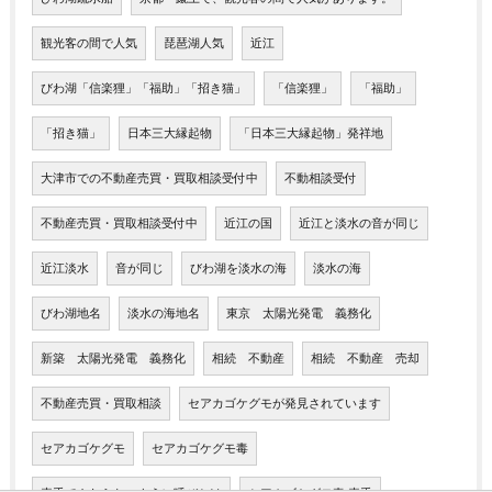
観光客の間で人気
琵琶湖人気
近江
びわ湖「信楽狸」「福助」「招き猫」
「信楽狸」
「福助」
「招き猫」
日本三大縁起物
「日本三大縁起物」発祥地
大津市での不動産売買・買取相談受付中
不動相談受付
不動産売買・買取相談受付中
近江の国
近江と淡水の音が同じ
近江淡水
音が同じ
びわ湖を淡水の海
淡水の海
びわ湖地名
淡水の海地名
東京 太陽光発電 義務化
新築 太陽光発電 義務化
相続 不動産
相続 不動産 売却
不動産売買・買取相談
セアカゴケグモが発見されています
セアカゴケグモ
セアカゴケグモ毒