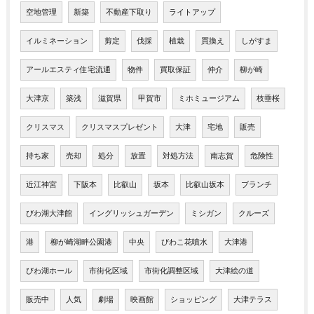
空地管理
新築
不動産下取り
ライトアップ
イルミネーション
剪定
伐採
植栽
買換え
しがすま
アールエスティ住宅流通
物件
買取保証
仲介
柳が崎
大津京
築浅
滋賀県
甲賀市
ミホミュージアム
枝垂桜
クリスマス
クリスマスプレゼント
大津
宅地
販売
持ち家
売却
処分
放置
対処方法
南志賀
危険性
近江神宮
下阪本
比叡山
坂本
比叡山坂本
ブランチ
びわ湖大津館
イングリッシュガーデン
ミシガン
クルーズ
港
柳が崎湖畔公園港
中央
びわこ花噴水
大津港
びわ湖ホール
市街化区域
市街化調整区域
大津絵の道
販売中
人気
劇場
映画館
ショッピング
大津テラス