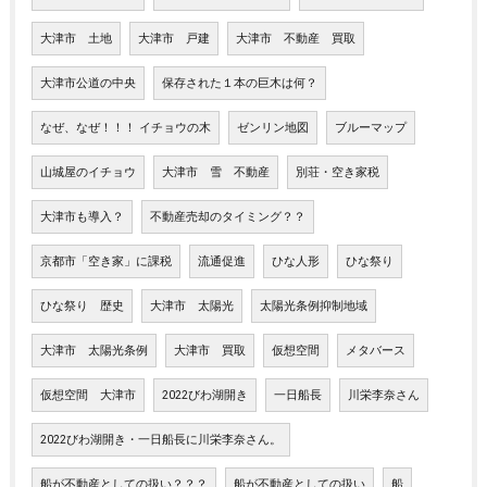
大津市 土地
大津市 戸建
大津市 不動産 買取
大津市公道の中央
保存された１本の巨木は何？
なぜ、なぜ！！！ イチョウの木
ゼンリン地図
ブルーマップ
山城屋のイチョウ
大津市 雪 不動産
別荘・空き家税
大津市も導入？
不動産売却のタイミング？？
京都市「空き家」に課税
流通促進
ひな人形
ひな祭り
ひな祭り 歴史
大津市 太陽光
太陽光条例抑制地域
大津市 太陽光条例
大津市 買取
仮想空間
メタバース
仮想空間 大津市
2022びわ湖開き
一日船長
川栄李奈さん
2022びわ湖開き・一日船長に川栄李奈さん。
船が不動産としての扱い？？？
船が不動産としての扱い
船