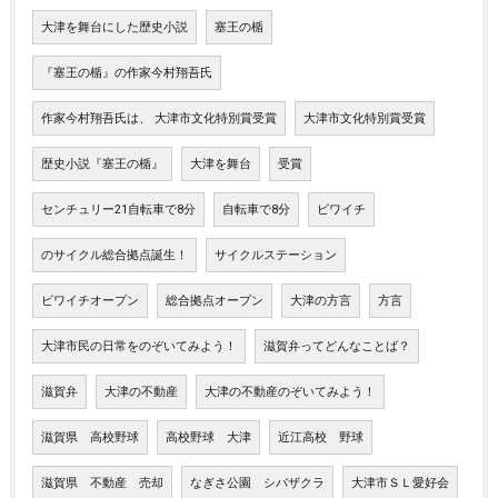
大津を舞台にした歴史小説
塞王の楯
『塞王の楯』の作家今村翔吾氏
作家今村翔吾氏は、 大津市文化特別賞受賞
大津市文化特別賞受賞
歴史小説『塞王の楯』
大津を舞台
受賞
センチュリー21自転車で8分
自転車で8分
ビワイチ
のサイクル総合拠点誕生！
サイクルステーション
ビワイチオープン
総合拠点オープン
大津の方言
方言
大津市民の日常をのぞいてみよう！
滋賀弁ってどんなことば？
滋賀弁
大津の不動産
大津の不動産のぞいてみよう！
滋賀県 高校野球
高校野球 大津
近江高校 野球
滋賀県 不動産 売却
なぎさ公園 シバザクラ
大津市ＳＬ愛好会