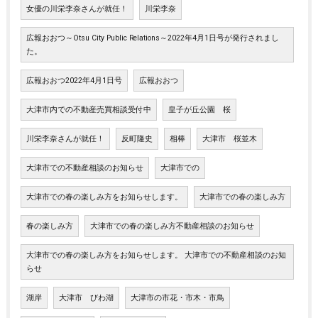
女優の川栄李奈さんが就任！
川栄李奈
広報おおつ～Otsu City Public Relations～2022年4月1日号が発行されまし
た。
広報おおつ2022年4月1日号
広報おおつ
大津市内での不動産売買相談受付中
皇子が丘公園 桜
川栄李奈さんが就任！
反町隆史
相棒
大津市 桜並木
大津市での不動産相談のお知らせ
大津市での
大津市での春の楽しみ方をお知らせします。
大津市での春の楽しみ方
春の楽しみ方
大津市での春の楽しみ方不動産相談のお知らせ
大津市での春の楽しみ方をお知らせします。 大津市での不動産相談のお知
らせ
湖岸
大津市 びわ湖
大津市の市花・市木・市鳥