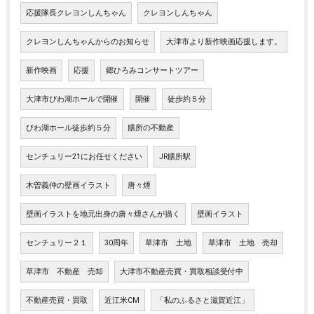
応援隊長クレヨンしんちゃん
クレヨンしんちゃん
クレヨンしんちゃんからのお知らせ
大津市より新作映画応援します。
新作映画
応援
郷ひろみコンサートツアー
大津市びわ湖ホールで開催
開催
徒歩約５分
びわ湖ホール徒歩約５分
膳所の不動産
センチュリー21にお任せください
JR膳所駅
木曽義仲の壁画イラスト
唐々煙
壁画イラストを地元出身の唐々煙さんが描く
壁画イラスト
センチュリー２１
30周年
草津市 土地
草津市 土地 売却
草津市 不動産 売却
大津市不動産売買・買取相談受付中
不動産売買・買取
近江米CM
「私のふるさと滋賀近江」