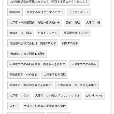
この地積調査が実施されてなく、売買する時はどうするの？？
地積調査
売買する時はどうするの？？
どうするの？？
大津市内不動産売買・買取の相談受付中
売買・買取
大津市 桜
大津市 桜 開花
外輪船ミシガン
琵琶湖汽船株式会社
琵琶湖汽船株式会社は、開業135周年
開業135周年
外輪船ミシガン開業135周年
大津市内での不動産買取・仲介販売を募集中
大津市内での不動産
不動産買取・仲介販売
大津市不動産買取
大津市内不動産仲介販売を募集中
不動産買取・仲介販売を募集中
大津市 ホテル
大津市 びわ湖大津プリンスホテル
びわ湖バレイ
スキー
大津市払い過ぎの固定資産税還付