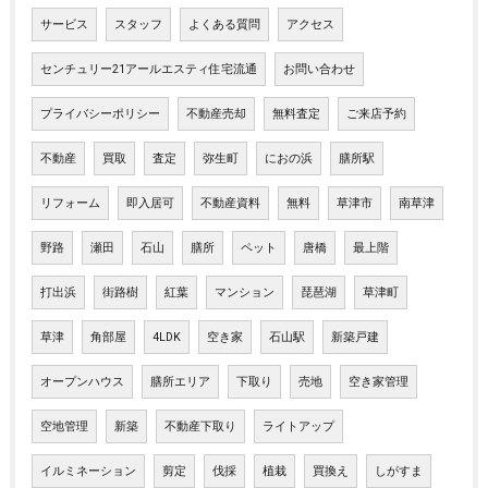
サービス
スタッフ
よくある質問
アクセス
センチュリー21アールエスティ住宅流通
お問い合わせ
プライバシーポリシー
不動産売却
無料査定
ご来店予約
不動産
買取
査定
弥生町
におの浜
膳所駅
リフォーム
即入居可
不動産資料
無料
草津市
南草津
野路
瀬田
石山
膳所
ペット
唐橋
最上階
打出浜
街路樹
紅葉
マンション
琵琶湖
草津町
草津
角部屋
4LDK
空き家
石山駅
新築戸建
オープンハウス
膳所エリア
下取り
売地
空き家管理
空地管理
新築
不動産下取り
ライトアップ
イルミネーション
剪定
伐採
植栽
買換え
しがすま