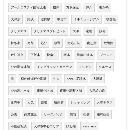
アールエスティ住宅流通
物件
買取保証
仲介
柳が崎
大津京
築浅
滋賀県
甲賀市
ミホミュージアム
枝垂桜
クリスマス
クリスマスプレゼント
大津
宅地
販売
持ち家
売却
処分
放置
対処方法
南志賀
危険性
近江神宮
下阪本
比叡山
坂本
比叡山坂本
ブランチ
びわ湖大津館
イングリッシュガーデン
ミシガン
クルーズ
港
柳が崎湖畔公園港
中央
びわこ花噴水
大津港
びわ湖ホール
市街化区域
市街化調整区域
大津絵の道
販売中
人気
劇場
映画館
ショッピング
大津テラス
公園
商業施設
リースバック
賃貸
売買
稲村亜美
不動産相談
大津市中心エリア
びわ湖
FaceTime