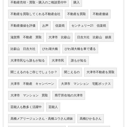
不動産売却・買取・購入のご相談受付中
購入
不動産を買取してくれる不動産会社
不動産を買取
不動産価値
不動産価値を評価
お声
信楽焼
センチュリー21 信楽焼
滋賀県 不動産 買取
大津市 比叡山
日吉大社 比叡山 鎮座
比叡山 日吉大社
びわ湖大橋
びわ湖大橋を車で通る
大津市民なら誰もが知る
大津市民
誰もが知る
聞こえるのをご存じでしょうか？
聞こえるの
大津市不動産を買取
大津市 不動産 キャンペーン
大津市 マンション 宅配ボックス
大津市 マンション 買取
県庁所在地の大津市
芸能人も数多く活躍中
芸能人
高橋メアリージュンさん・高橋ユウさん姉妹
高橋ひかるさん