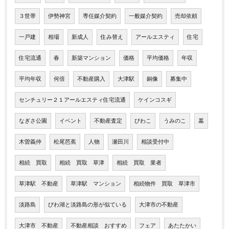
３世帯
伊勢神宮
専任媒介契約
一般媒介契約
売却依頼
一戸建
相場
新成人
住み替え
アールエスティ
住宅
住宅流通
春
新築マンション
価格
平均価格
年収
平均年収
何倍
不動産購入
大津駅
銅像
募集中
センチュリー２１アールエスティ住宅流通
ケインコスギ
なぎさ公園
イベント
不動産査定
びわこ
うみのこ
墓
木曽義仲
松尾芭蕉
人物
瀬田川
相談受付中
相続 買取
相続 買取 草津
相続 買取 業者
草津駅 不動産
草津駅 マンション
相続物件 買取 草津市
淡路島
びわ湖と淡路島の形が似ている
大津市の不動産
大津市 不動産
不動産相談 おすすめ
フェア
あたたかい