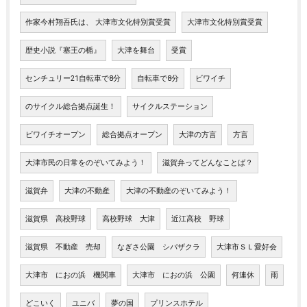
作家今村翔吾氏は、 大津市文化特別賞受賞
大津市文化特別賞受賞
歴史小説『塞王の楯』
大津を舞台
受賞
センチュリー21自転車で8分
自転車で8分
ビワイチ
のサイクル総合拠点誕生！
サイクルステーション
ビワイチオープン
総合拠点オープン
大津の方言
方言
大津市民の日常をのぞいてみよう！
滋賀弁ってどんなことば？
滋賀弁
大津の不動産
大津の不動産のぞいてみよう！
滋賀県 高校野球
高校野球 大津
近江高校 野球
滋賀県 不動産 売却
なぎさ公園 シバザクラ
大津市ＳＬ愛好会
大津市 におの浜 機関車
大津市 におの浜 公園
何連休
雨
どこいく
ユニバ
夢の国
プリンスホテル