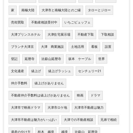
家
南極大陸
大津市と南極大陸とのご縁
タローとジロー
売却買取
不動産相談受付中
いちごビュッフェ
大津プリンスホテル
大津住宅展示場
不動産下取
下取相談
ブランチ大津京
大津 商業施設
土地活用
看板
設置
登記
延暦寺
比叡山延暦寺
坂本 ケーブル
世界
文化遺産
値上げ
値上げラッシュ
センチュリー21
仲介手数料
値上げがありません
不動産仲介手数料は値上げがありません
映画
ドラマ
大津市で映画ドラマ
大津市ロケ地
大津市不動産は魅力
大津市不動産は魅力がいっぱい
大津での不動産相談
兄弟で相続
遺産の分け方
枝木 越境
越境
比叡山 延暦寺