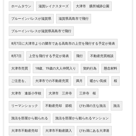
ホームタウン
滋賀レイクスターズ
大津市 膳所城跡公園
ブルーインパレスが滋賀県
滋賀県高島市で飛行
ブルーインパレスが滋賀県高島市で飛行
8月7日に大津市よりの隣市である高島市の上空を飛行する予定が発表
8月7日
上空を飛行する予定が発表
飛行
不動産売買相談
大津市売買
18歳、19歳の大人仲間入り
契約行為
懸念材料
ご注意を。
大津市での不動産売買
満月
暖かい気候
桜
大津市 逢坂小学校
大津市 三井寺
三井寺 桜
リーマンショック
不動産売却 節税
びわ湖の主な漁法
漁法
漁法を部屋から観られる
漁法を部屋から観られるマンション
大津市不動産売却
大津市不動産購入
びわ湖にある大津港