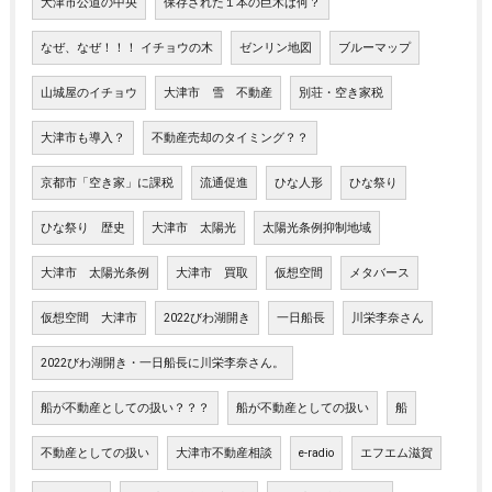
大津市公道の中央
保存された１本の巨木は何？
なぜ、なぜ！！！ イチョウの木
ゼンリン地図
ブルーマップ
山城屋のイチョウ
大津市 雪 不動産
別荘・空き家税
大津市も導入？
不動産売却のタイミング？？
京都市「空き家」に課税
流通促進
ひな人形
ひな祭り
ひな祭り 歴史
大津市 太陽光
太陽光条例抑制地域
大津市 太陽光条例
大津市 買取
仮想空間
メタバース
仮想空間 大津市
2022びわ湖開き
一日船長
川栄李奈さん
2022びわ湖開き・一日船長に川栄李奈さん。
船が不動産としての扱い？？？
船が不動産としての扱い
船
不動産としての扱い
大津市不動産相談
e-radio
エフエム滋賀