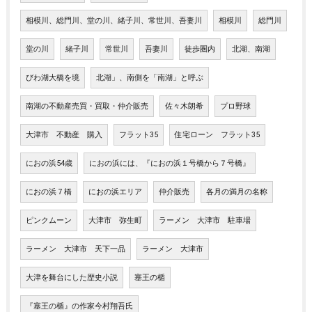
相模川、総門川、堂の川、緒子川、常世川、吾妻川
相模川
総門川
堂の川
緒子川
常世川
吾妻川
徒歩圏内
北湖、南湖
びわ湖大橋を境
北湖」、南側を「南湖」と呼ぶ
南湖の不動産売買・買取・仲介販売
佐々木朗希
プロ野球
大津市 不動産 購入
フラット35
住宅ローン フラット35
におの浜54歳
におの浜には、『におの浜１号橋から７号橋』
におの浜７橋
におの浜エリア
仲介販売
各月の満月の名称
ピンクムーン
大津市 弥生町
ラーメン 大津市 駐車場
ラーメン 大津市 天下一品
ラーメン 大津市
大津を舞台にした歴史小説
塞王の楯
『塞王の楯』の作家今村翔吾氏