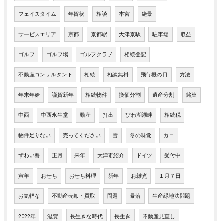
フェイスタイム
年賀状
相談
本宮
絶景
サービスエリア
京都
京都駅
大津京駅
駐車場
収益
ゴルフ
ゴルフ場
ゴルフクラブ
相続登記
不動産コンサルタント
相続
相談無料
飛行機の日
方法
年末年始
謹賀新年
相続物件
換価分割
遺産分割
銘菓
中西
中西永生堂
動産
打出
びわ湖湖畔
相続税
物件足りない
売ってください
雪
冬の味覚
カニ
ずわい蟹
正月
来年
大津市紹介
ドイツ
受付中
寅年
おせち
おせち料理
新年
お雑煮
１月７日
お気軽な
不動産売却・買取
問題
暴落
生産緑地法問題
2022年
滋賀
長生きな時代
長生き
不動産見直し