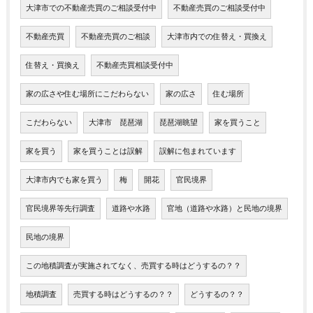
大津市での不動産売買のご相談受付中
不動産売買のご相談受付中
不動産売買
不動産売買のご相談
大津市内での住替え・買換え
住替え・買換え
不動産売買相談受付中
家の広さや住む場所にこだわらない
家の広さ
住む場所
こだわらない
大津市 琵琶湖
琵琶湖眺望
家を買うこと
家を買う
家を買うことは誤解
誤解に包まれています
大津市内でも家を買う
梅
開花
官民境界
官民境界等先行調査
道路や水路
官地（道路や水路）と民地の境界
民地の境界
この地積調査が実施されてなく、売買する時はどうするの？？
地積調査
売買する時はどうするの？？
どうするの？？