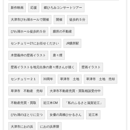
新作映画
応援
郷ひろみコンサートツアー
大津市びわ湖ホールで開催
開催
徒歩約５分
びわ湖ホール徒歩約５分
膳所の不動産
センチュリー21にお任せください
JR膳所駅
木曽義仲の壁画イラスト
唐々煙
壁画イラストを地元出身の唐々煙さんが描く
壁画イラスト
センチュリー２１
30周年
草津市 土地
草津市 土地 売却
草津市 不動産 売却
大津市不動産売買・買取相談受付中
不動産売買・買取
近江米CM
「私のふるさと滋賀近江」
びわ湖のほとりに立つ
女優の高橋ひかるさん
近江米
大津市におの浜
におの浜界隈