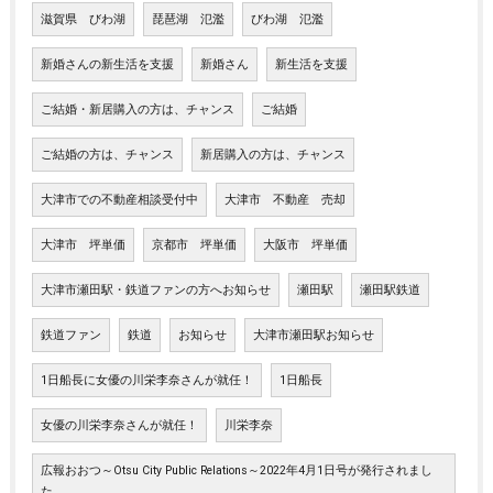
滋賀県 びわ湖
琵琶湖 氾濫
びわ湖 氾濫
新婚さんの新生活を支援
新婚さん
新生活を支援
ご結婚・新居購入の方は、チャンス
ご結婚
ご結婚の方は、チャンス
新居購入の方は、チャンス
大津市での不動産相談受付中
大津市 不動産 売却
大津市 坪単価
京都市 坪単価
大阪市 坪単価
大津市瀬田駅・鉄道ファンの方へお知らせ
瀬田駅
瀬田駅鉄道
鉄道ファン
鉄道
お知らせ
大津市瀬田駅お知らせ
1日船長に女優の川栄李奈さんが就任！
1日船長
女優の川栄李奈さんが就任！
川栄李奈
広報おおつ～Otsu City Public Relations～2022年4月1日号が発行されまし
た。