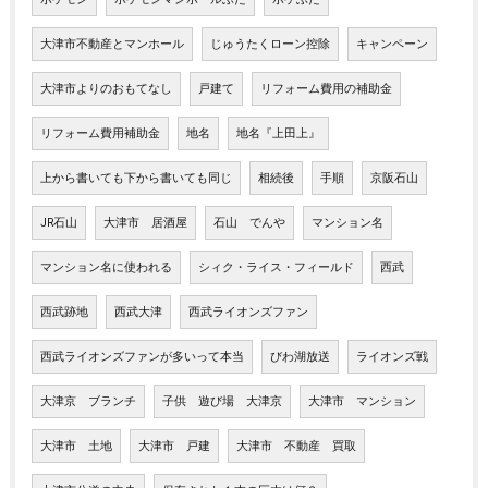
大津市不動産とマンホール
じゅうたくローン控除
キャンペーン
大津市よりのおもてなし
戸建て
リフォーム費用の補助金
リフォーム費用補助金
地名
地名『上田上』
上から書いても下から書いても同じ
相続後
手順
京阪石山
JR石山
大津市 居酒屋
石山 でんや
マンション名
マンション名に使われる
シィク・ライス・フィールド
西武
西武跡地
西武大津
西武ライオンズファン
西武ライオンズファンが多いって本当
びわ湖放送
ライオンズ戦
大津京 ブランチ
子供 遊び場 大津京
大津市 マンション
大津市 土地
大津市 戸建
大津市 不動産 買取