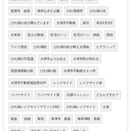
延暦寺 改装
湖岸なぎさ公園
びわ湖湖岸
びわ湖の水
びわ湖の水が満ちています
大津市不動産
節分
本日2月3日
日本初
恋人の聖地
住宅ローン
住宅ローン 持病
団信
ワイド団信
びわ湖虹
びわ湖の虹が映える理由
ヒアラシって
びわ湖の不思議
大津市よりお伝え
大津市民が誇れる
琵琶湖周航の歌
びわ湖の歌
大津市不動産が２ヶ所
大津市不動産相談受付中
レイクサイド
レイクサイド派
リバーサイド
リバーサイド派
分譲マンション
どちらですか？
びわ湖レイクサイドマラソン2022
びわ湖レイクサイド
土地
税金
節税
駅近
草津市 新築
南草津駅 新築
ポケモン
ポケモンマンホールふた
ポケふた