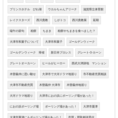
プリンスホテル びわ湖
ウカルちゃんアリーナ
滋賀県立体育館
レイクスターズ
西川貴教
しがトコ
西川貴教展
延期
端午の節句
柏餅
ちまき
柏餅やちまきを食べました？
大津市和菓子について
大津市和菓子
ゴールデンウィーク
ゴールデンウィーク 帰省
新日本プロレス
グレート-O-カーン
グレートオーカーン
ヒールがヒーロー
西武大津跡地 マンション
木曽義仲に思い馳せ
大津市で大河ドラマ地巡り
市不動産売買相談
大津市不動産売買
木曽義仲 大津市
木曽義仲地巡り
大河ドラマ地巡り
大津市におの浜にボーリング場があった！
におの浜ボーリング場
ボーリング場があった！
大津市粟津
大津市粟津にもボーリング場があった！
売買・買取相談受付