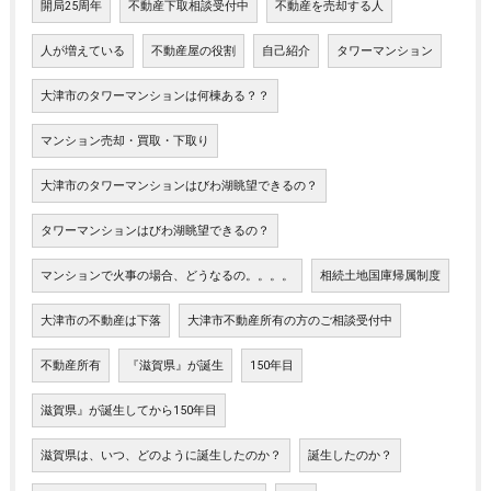
開局25周年
不動産下取相談受付中
不動産を売却する人
人が増えている
不動産屋の役割
自己紹介
タワーマンション
大津市のタワーマンションは何棟ある？？
マンション売却・買取・下取り
大津市のタワーマンションはびわ湖眺望できるの？
タワーマンションはびわ湖眺望できるの？
マンションで火事の場合、どうなるの。。。。
相続土地国庫帰属制度
大津市の不動産は下落
大津市不動産所有の方のご相談受付中
不動産所有
『滋賀県』が誕生
150年目
滋賀県』が誕生してから150年目
滋賀県は、いつ、どのように誕生したのか？
誕生したのか？