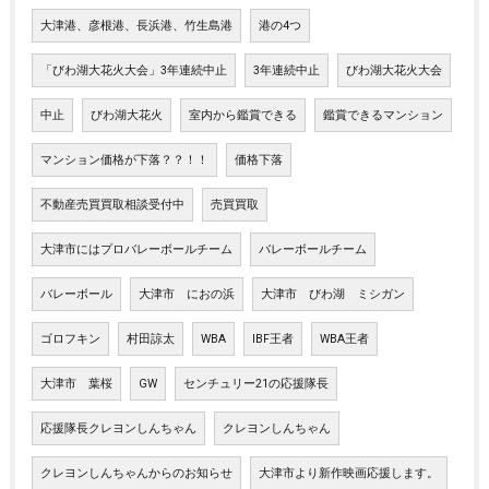
大津港、彦根港、長浜港、竹生島港
港の4つ
「びわ湖大花火大会」3年連続中止
3年連続中止
びわ湖大花火大会
中止
びわ湖大花火
室内から鑑賞できる
鑑賞できるマンション
マンション価格が下落？？！！
価格下落
不動産売買買取相談受付中
売買買取
大津市にはプロバレーボールチーム
バレーボールチーム
バレーボール
大津市 におの浜
大津市 びわ湖 ミシガン
ゴロフキン
村田諒太
WBA
IBF王者
WBA王者
大津市 葉桜
GW
センチュリー21の応援隊長
応援隊長クレヨンしんちゃん
クレヨンしんちゃん
クレヨンしんちゃんからのお知らせ
大津市より新作映画応援します。