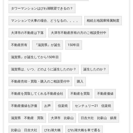
タワーマンションはびわ湖眺望できるの？
マンションで火事の場合、どうなるの。。。。
相続土地国庫帰属制度
大津市の不動産は下落
大津市不動産所有の方のご相談受付中
不動産所有
『滋賀県』が誕生
150年目
滋賀県』が誕生してから150年目
滋賀県は、いつ、どのように誕生したのか？
誕生したのか？
不動産売却・買取・購入のご相談受付中
購入
不動産を買取してくれる不動産会社
不動産を買取
不動産価値
不動産価値を評価
お声
信楽焼
センチュリー21 信楽焼
滋賀県 不動産 買取
大津市 比叡山
日吉大社 比叡山 鎮座
比叡山 日吉大社
びわ湖大橋
びわ湖大橋を車で通る