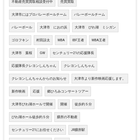
不動産売買買取相談受付中
売買買取
大津市にはプロバレーボールチーム
バレーボールチーム
バレーボール
大津市 におの浜
大津市 びわ湖 ミシガン
ゴロフキン
村田諒太
WBA
IBF王者
WBA王者
大津市 葉桜
GW
センチュリー21の応援隊長
応援隊長クレヨンしんちゃん
クレヨンしんちゃん
クレヨンしんちゃんからのお知らせ
大津市より新作映画応援します。
新作映画
応援
郷ひろみコンサートツアー
大津市びわ湖ホールで開催
開催
徒歩約５分
びわ湖ホール徒歩約５分
膳所の不動産
センチュリー21にお任せください
JR膳所駅