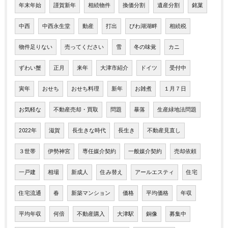
年末年始
謹賀新年
相続物件
換価分割
遺産分割
銘菓
中西
中西永生堂
動産
打出
びわ湖湖畔
相続税
物件足りない
売ってください
雪
冬の味覚
カニ
ずわい蟹
正月
来年
大津市紹介
ドイツ
受付中
寅年
おせち
おせち料理
新年
お雑煮
１月７日
お気軽な
不動産売却・買取
問題
暴落
生産緑地法問題
2022年
滋賀
長生きな時代
長生き
不動産見直し
３世帯
伊勢神宮
専任媒介契約
一般媒介契約
売却依頼
一戸建
相場
新成人
住み替え
アールエスティ
住宅
住宅流通
春
新築マンション
価格
平均価格
年収
平均年収
何倍
不動産購入
大津駅
銅像
募集中