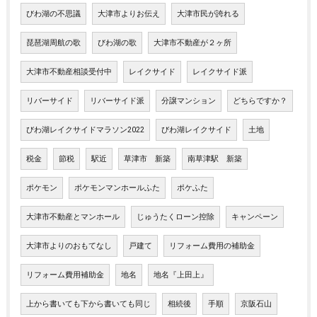
びわ湖の不思議
大津市よりお伝え
大津市民が誇れる
琵琶湖周航の歌
びわ湖の歌
大津市不動産が２ヶ所
大津市不動産相談受付中
レイクサイド
レイクサイド派
リバーサイド
リバーサイド派
分譲マンション
どちらですか？
びわ湖レイクサイドマラソン2022
びわ湖レイクサイド
土地
税金
節税
駅近
草津市 新築
南草津駅 新築
ポケモン
ポケモンマンホールふた
ポケふた
大津市不動産とマンホール
じゅうたくローン控除
キャンペーン
大津市よりのおもてなし
戸建て
リフォーム費用の補助金
リフォーム費用補助金
地名
地名『上田上』
上から書いても下から書いても同じ
相続後
手順
京阪石山