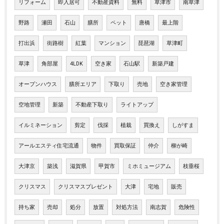
リフォーム
即入居可
不動産資料
無料
草津市
南草津
野路
瀬田
石山
膳所
ペット
唐橋
最上階
打出浜
街路樹
紅葉
マンション
琵琶湖
草津町
草津
角部屋
4LDK
空き家
石山駅
新築戸建
オープンハウス
膳所エリア
下取り
売地
空き家管理
空地管理
新築
不動産下取り
ライトアップ
イルミネーション
剪定
伐採
植栽
買換え
しがすま
アールエスティ住宅流通
物件
買取保証
仲介
柳が崎
大津京
築浅
滋賀県
甲賀市
ミホミュージアム
枝垂桜
クリスマス
クリスマスプレゼント
大津
宅地
販売
持ち家
売却
処分
放置
対処方法
南志賀
危険性