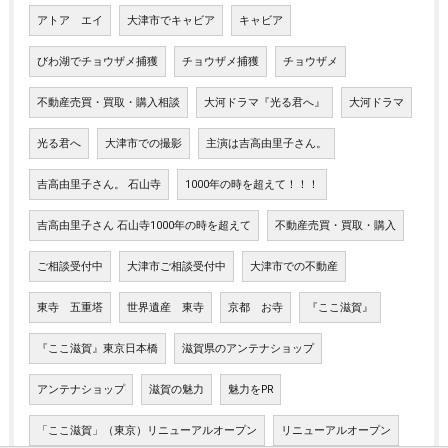
アトア エイ
大津市でキャビア
キャビア
びわ湖でチョウザメ捕獲
チョウザメ捕獲
チョウザメ
不動産売買・買取・購入相談
大河ドラマ『光る君へ』
大河ドラマ
光る君へ
大津市での撮影
主演は吉高由里子さん。
吉高由里子さん。 石山寺
1000年の時を超えて！！！
吉高由里子さん 石山寺1000年の時を超えて
不動産売買・買取・購入
ご相談受付中
大津市ご相談受付中
大津市での不動産
東寺 五重塔
世界遺産 東寺
京都 お寺
『ここ滋賀』
『ここ滋賀』東京日本橋
滋賀県のアンテナショップ
アンテナショップ
滋賀の魅力
魅力をPR
「ここ滋賀」（東京）リニューアルオープン
リニューアルオープン