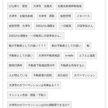
ひな祭り 歴史
大津市 太陽光
太陽光条例抑制地域
大津市 太陽光条例
大津市 買取
仮想空間
メタバース
仮想空間 大津市
2022びわ湖開き
一日船長
川栄李奈さん
2022びわ湖開き・一日船長に川栄李奈さん。
船が不動産としての扱い？？？
船が不動産としての扱い
船
不動産としての扱い
大津市不動産相談
e-radio
エフエム滋賀
開局25周年
不動産下取相談受付中
不動産を売却する人
人が増えている
不動産屋の役割
自己紹介
タワーマンション
大津市のタワーマンションは何棟ある？？
マンション売却・買取・下取り
大津市のタワーマンションはびわ湖眺望できるの？