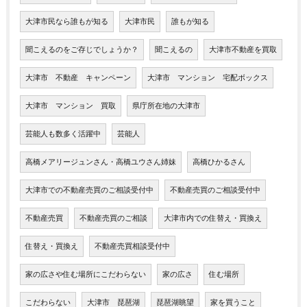
大津市民なら誰もが知る
大津市民
誰もが知る
聞こえるのをご存じでしょうか？
聞こえるの
大津市不動産を買取
大津市 不動産 キャンペーン
大津市 マンション 宅配ボックス
大津市 マンション 買取
県庁所在地の大津市
芸能人も数多く活躍中
芸能人
高橋メアリージュンさん・高橋ユウさん姉妹
高橋ひかるさん
大津市での不動産売買のご相談受付中
不動産売買のご相談受付中
不動産売買
不動産売買のご相談
大津市内での住替え・買換え
住替え・買換え
不動産売買相談受付中
家の広さや住む場所にこだわらない
家の広さ
住む場所
こだわらない
大津市 琵琶湖
琵琶湖眺望
家を買うこと