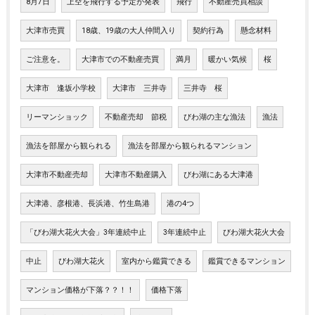
8月7日
上空を飛行する予定が発表
飛行
不動産売買相談
大津市売買
18歳、19歳の大人仲間入り
契約行為
懸念材料
ご注意を。
大津市での不動産売買
満月
暖かい気候
桜
大津市 逢坂小学校
大津市 三井寺
三井寺 桜
リーマンショック
不動産売却 節税
びわ湖の主な漁法
漁法
漁法を部屋から観られる
漁法を部屋から観られるマンション
大津市不動産売却
大津市不動産購入
びわ湖にある大津港
大津港、彦根港、長浜港、竹生島港
港の4つ
「びわ湖大花火大会」3年連続中止
3年連続中止
びわ湖大花火大会
中止
びわ湖大花火
室内から鑑賞できる
鑑賞できるマンション
マンション価格が下落？？！！
価格下落