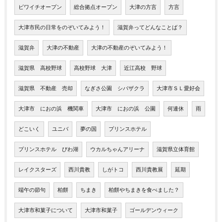
ビワイチオープン
総合拠点オープン
大津の方言
方言
大津市民の日常をのぞいてみよう！
滋賀弁ってどんなことば？
滋賀弁
大津の不動産
大津の不動産のぞいてみよう！
滋賀県 高校野球
高校野球 大津
近江高校 野球
滋賀県 不動産 売却
なぎさ公園 シバザクラ
大津市ＳＬ愛好会
大津市 におの浜 機関車
大津市 におの浜 公園
何連休
雨
どこいく
ユニバ
夢の国
プリンスホテル
プリンスホテル びわ湖
ウカルちゃんアリーナ
滋賀県立体育館
レイクスターズ
西川貴教
しがトコ
西川貴教展
延期
端午の節句
柏餅
ちまき
柏餅やちまきを食べました？
大津市和菓子について
大津市和菓子
ゴールデンウィーク