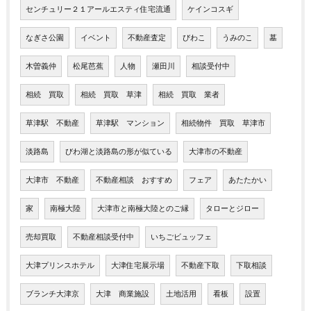
センチュリー２１アールエスティ住宅流通
ケインコスギ
なぎさ公園
イベント
不動産査定
びわこ
うみのこ
墓
木曽義仲
松尾芭蕉
人物
瀬田川
相談受付中
相続 買取
相続 買取 草津
相続 買取 業者
草津駅 不動産
草津駅 マンション
相続物件 買取 草津市
淡路島
びわ湖と淡路島の形が似ている
大津市の不動産
大津市 不動産
不動産相談 おすすめ
フェア
あたたかい
家
南極大陸
大津市と南極大陸とのご縁
タローとジロー
売却買取
不動産相談受付中
いちごビュッフェ
大津プリンスホテル
大津住宅展示場
不動産下取
下取相談
ブランチ大津京
大津 商業施設
土地活用
看板
設置