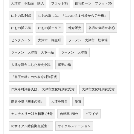
大津市 不動産 購入
フラット35
住宅ローン フラット35
におの浜54歳
におの浜には、『におの浜１号橋から７号橋』
におの浜７橋
におの浜エリア
仲介販売
各月の満月の名称
ピンクムーン
大津市 弥生町
ラーメン 大津市 駐車場
ラーメン 大津市 天下一品
ラーメン 大津市
大津を舞台にした歴史小説
塞王の楯
『塞王の楯』の作家今村翔吾氏
作家今村翔吾氏は、 大津市文化特別賞受賞
大津市文化特別賞受賞
歴史小説『塞王の楯』
大津を舞台
受賞
センチュリー21自転車で8分
自転車で8分
ビワイチ
のサイクル総合拠点誕生！
サイクルステーション