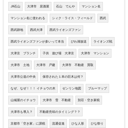
JR石山
大津市 居酒屋
石山 でんや
マンション名
マンション名に使われる
シィク・ライス・フィールド
西武
西武跡地
西武大津
西武ライオンズファン
西武ライオンズファンが多いって本当
びわ湖放送
ライオンズ戦
大津京 ブランチ
子供 遊び場 大津京
大津市 マンション
大津市 土地
大津市 戸建
大津市 不動産 買取
大津市公道の中央
保存された１本の巨木は何？
なぜ、なぜ！！！ イチョウの木
ゼンリン地図
ブルーマップ
山城屋のイチョウ
大津市 雪 不動産
別荘・空き家税
大津市も導入？
不動産売却のタイミング？？
京都市「空き家」に課税
流通促進
ひな人形
ひな祭り