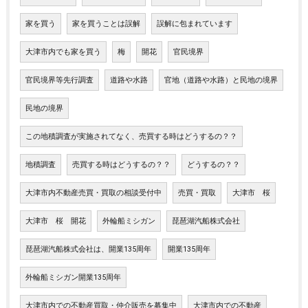
家を買う
家を買うことは誤解
誤解に包まれています
大津市内でも家を買う
梅
開花
官民境界
官民境界等先行調査
道路や水路
官地（道路や水路）と民地の境界
民地の境界
この地積調査が実施されてなく、売買する時はどうするの？？
地積調査
売買する時はどうするの？？
どうするの？？
大津市内不動産売買・買取の相談受付中
売買・買取
大津市 桜
大津市 桜 開花
外輪船ミシガン
琵琶湖汽船株式会社
琵琶湖汽船株式会社は、開業135周年
開業135周年
外輪船ミシガン開業135周年
大津市内での不動産買取・仲介販売を募集中
大津市内での不動産