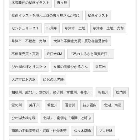
木曽義仲の壁画イラスト
唐々煙
壁画イラストを地元出身の唐々煙さんが描く
壁画イラスト
センチュリー２１
30周年
草津市 土地
草津市 土地 売却
草津市 不動産 売却
大津市不動産売買・買取相談受付中
不動産売買・買取
近江米CM
「私のふるさと滋賀近江」
びわ湖のほとりに立つ
女優の高橋ひかるさん
近江米
大津市におの浜
におの浜界隈
相模川、総門川、堂の川、緒子川、常世川、吾妻川
相模川
総門川
堂の川
緒子川
常世川
吾妻川
徒歩圏内
北湖、南湖
びわ湖大橋を境
北湖」、南側を「南湖」と呼ぶ
南湖の不動産売買・買取・仲介販売
佐々木朗希
プロ野球