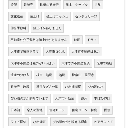
登記
延暦寺
比叡山延暦寺
坂本 ケーブル
世界
文化遺産
値上げ
値上げラッシュ
センチュリー21
仲介手数料
値上げがありません
不動産仲介手数料は値上げがありません
映画
ドラマ
大津市で映画ドラマ
大津市ロケ地
大津市不動産は魅力
大津市不動産は魅力がいっぱい
大津での不動産相談
兄弟で相続
遺産の分け方
枝木 越境
越境
比叡山 延暦寺
延暦寺 改装
湖岸なぎさ公園
びわ湖湖岸
びわ湖の水
びわ湖の水が満ちています
大津市不動産
節分
本日2月3日
日本初
恋人の聖地
住宅ローン
住宅ローン 持病
団信
ワイド団信
びわ湖虹
びわ湖の虹が映える理由
ヒアラシって