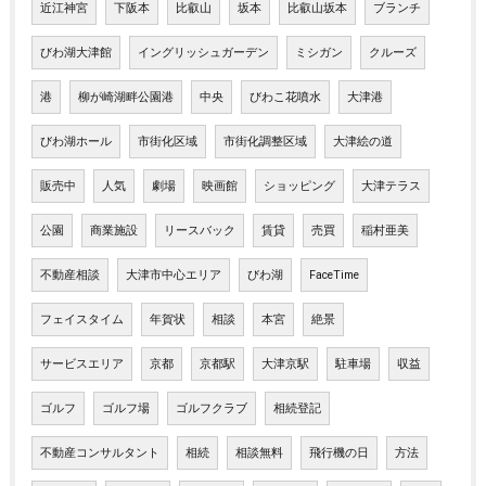
近江神宮
下阪本
比叡山
坂本
比叡山坂本
ブランチ
びわ湖大津館
イングリッシュガーデン
ミシガン
クルーズ
港
柳が崎湖畔公園港
中央
びわこ花噴水
大津港
びわ湖ホール
市街化区域
市街化調整区域
大津絵の道
販売中
人気
劇場
映画館
ショッピング
大津テラス
公園
商業施設
リースバック
賃貸
売買
稲村亜美
不動産相談
大津市中心エリア
びわ湖
FaceTime
フェイスタイム
年賀状
相談
本宮
絶景
サービスエリア
京都
京都駅
大津京駅
駐車場
収益
ゴルフ
ゴルフ場
ゴルフクラブ
相続登記
不動産コンサルタント
相続
相談無料
飛行機の日
方法