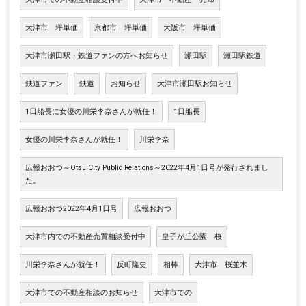
大津市 坪単価
京都市 坪単価
大阪市 坪単価
大津市瀬田駅・鉄道ファンの方へお知らせ
瀬田駅
瀬田駅鉄道
鉄道ファン
鉄道
お知らせ
大津市瀬田駅お知らせ
1日船長に女優の川栄李奈さんが就任！
1日船長
女優の川栄李奈さんが就任！
川栄李奈
広報おおつ～Otsu City Public Relations～2022年4月1日号が発行されまし
た。
広報おおつ2022年4月1日号
広報おおつ
大津市内での不動産売買相談受付中
皇子が丘公園 桜
川栄李奈さんが就任！
反町隆史
相棒
大津市 桜並木
大津市での不動産相談のお知らせ
大津市での