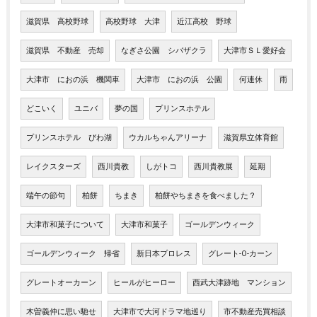
滋賀県 高校野球
高校野球 大津
近江高校 野球
滋賀県 不動産 売却
なぎさ公園 シバザクラ
大津市ＳＬ愛好会
大津市 におの浜 機関車
大津市 におの浜 公園
何連休
雨
どこいく
ユニバ
夢の国
プリンスホテル
プリンスホテル びわ湖
ウカルちゃんアリーナ
滋賀県立体育館
レイクスターズ
西川貴教
しがトコ
西川貴教展
延期
端午の節句
柏餅
ちまき
柏餅やちまきを食べました？
大津市和菓子について
大津市和菓子
ゴールデンウィーク
ゴールデンウィーク 帰省
新日本プロレス
グレート-O-カーン
グレートオーカーン
ヒールがヒーロー
西武大津跡地 マンション
木曽義仲に思い馳せ
大津市で大河ドラマ地巡り
市不動産売買相談