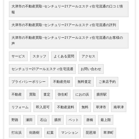
大津市の不動産買取･センチュリー21アールエスティ住宅流通の口コミ情
報
大津市の不動産買取･センチュリー21アールエスティ住宅流通の評判
大津市の不動産買取･センチュリー21アールエスティ住宅流通のお客様の
声
サービス
スタッフ
よくある質問
アクセス
センチュリー21アールエスティ住宅流通
お問い合わせ
プライバシーポリシー
不動産売却
無料査定
ご来店予約
不動産
買取
査定
弥生町
におの浜
膳所駅
リフォーム
即入居可
不動産資料
無料
草津市
南草津
野路
瀬田
石山
膳所
ペット
唐橋
最上階
打出浜
街路樹
紅葉
マンション
琵琶湖
草津町