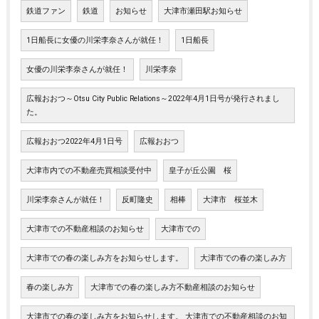
鉄道ファン
鉄道
お知らせ
大津市瀬田駅お知らせ
1日船長に女優の川栄李奈さんが就任！
1日船長
女優の川栄李奈さんが就任！
川栄李奈
広報おおつ～Otsu City Public Relations～2022年4月1日号が発行されまし
た。
広報おおつ2022年4月1日号
広報おおつ
大津市内での不動産売買相談受付中
皇子が丘公園 桜
川栄李奈さんが就任！
反町隆史
相棒
大津市 桜並木
大津市での不動産相談のお知らせ
大津市での
大津市での春の楽しみ方をお知らせします。
大津市での春の楽しみ方
春の楽しみ方
大津市での春の楽しみ方不動産相談のお知らせ
大津市での春の楽しみ方をお知らせします。 大津市での不動産相談のお知