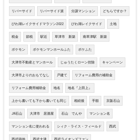
リバーサイド
リバーサイド派
分譲マンション
どちらですか？
びわ湖レイクサイドマラソン2022
びわ湖レイクサイド
土地
税金
節税
駅近
草津市 新築
南草津駅 新築
ポケモン
ポケモンマンホールふた
ポケふた
大津市不動産とマンホール
じゅうたくローン控除
キャンペーン
大津市よりのおもてなし
戸建て
リフォーム費用の補助金
リフォーム費用補助金
地名
地名『上田上』
上から書いても下から書いても同じ
相続後
手順
京阪石山
JR石山
大津市 居酒屋
石山 でんや
マンション名
マンション名に使われる
シィク・ライス・フィールド
西武
西武跡地
西武大津
西武ライオンズファン