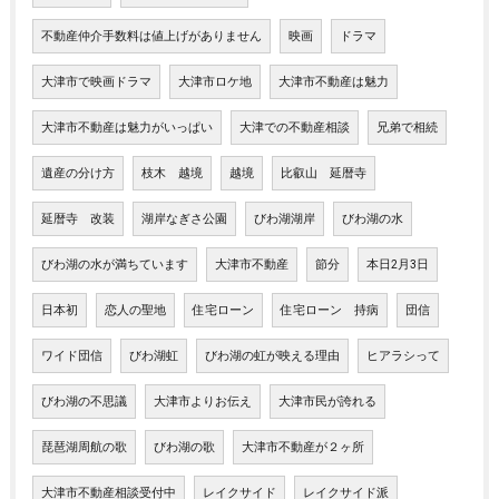
不動産仲介手数料は値上げがありません
映画
ドラマ
大津市で映画ドラマ
大津市ロケ地
大津市不動産は魅力
大津市不動産は魅力がいっぱい
大津での不動産相談
兄弟で相続
遺産の分け方
枝木 越境
越境
比叡山 延暦寺
延暦寺 改装
湖岸なぎさ公園
びわ湖湖岸
びわ湖の水
びわ湖の水が満ちています
大津市不動産
節分
本日2月3日
日本初
恋人の聖地
住宅ローン
住宅ローン 持病
団信
ワイド団信
びわ湖虹
びわ湖の虹が映える理由
ヒアラシって
びわ湖の不思議
大津市よりお伝え
大津市民が誇れる
琵琶湖周航の歌
びわ湖の歌
大津市不動産が２ヶ所
大津市不動産相談受付中
レイクサイド
レイクサイド派