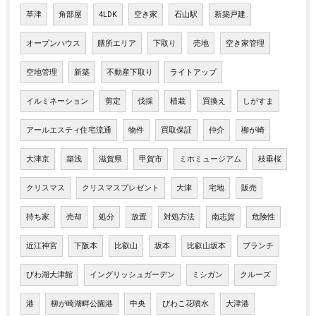
草津
角部屋
4LDK
空き家
石山駅
新築戸建
オープンハウス
膳所エリア
下取り
売地
空き家管理
空地管理
新築
不動産下取り
ライトアップ
イルミネーション
剪定
伐採
植栽
買換え
しがすま
アールエスティ住宅流通
物件
買取保証
仲介
柳が崎
大津京
築浅
滋賀県
甲賀市
ミホミュージアム
枝垂桜
クリスマス
クリスマスプレゼント
大津
宅地
販売
持ち家
売却
処分
放置
対処方法
南志賀
危険性
近江神宮
下阪本
比叡山
坂本
比叡山坂本
ブランチ
びわ湖大津館
イングリッシュガーデン
ミシガン
クルーズ
港
柳が崎湖畔公園港
中央
びわこ花噴水
大津港