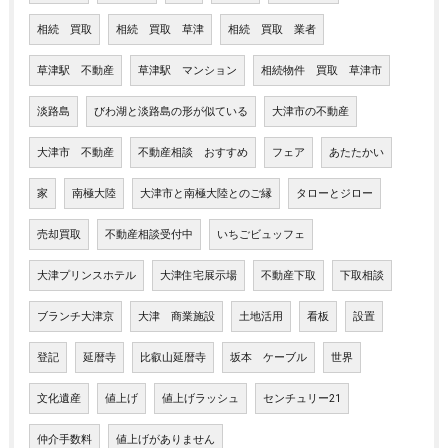
相続 買取
相続 買取 草津
相続 買取 業者
草津駅 不動産
草津駅 マンション
相続物件 買取 草津市
淡路島
びわ湖と淡路島の形が似ている
大津市の不動産
大津市 不動産
不動産相談 おすすめ
フェア
あたたかい
家
南極大陸
大津市と南極大陸とのご縁
タローとジロー
売却買取
不動産相談受付中
いちごビュッフェ
大津プリンスホテル
大津住宅展示場
不動産下取
下取相談
ブランチ大津京
大津 商業施設
土地活用
看板
設置
登記
延暦寺
比叡山延暦寺
坂本 ケーブル
世界
文化遺産
値上げ
値上げラッシュ
センチュリー21
仲介手数料
値上げがありません