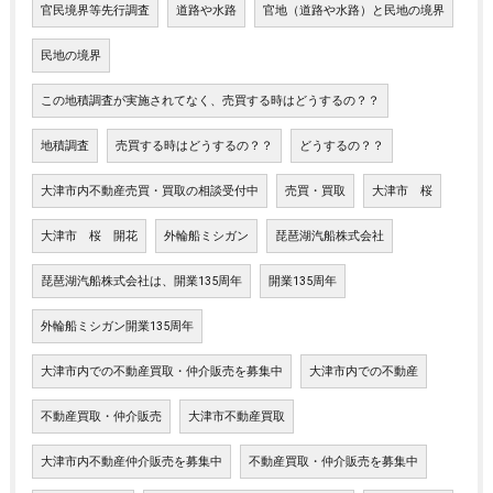
官民境界等先行調査
道路や水路
官地（道路や水路）と民地の境界
民地の境界
この地積調査が実施されてなく、売買する時はどうするの？？
地積調査
売買する時はどうするの？？
どうするの？？
大津市内不動産売買・買取の相談受付中
売買・買取
大津市 桜
大津市 桜 開花
外輪船ミシガン
琵琶湖汽船株式会社
琵琶湖汽船株式会社は、開業135周年
開業135周年
外輪船ミシガン開業135周年
大津市内での不動産買取・仲介販売を募集中
大津市内での不動産
不動産買取・仲介販売
大津市不動産買取
大津市内不動産仲介販売を募集中
不動産買取・仲介販売を募集中