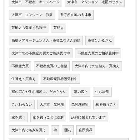
大津市 不動産 キャンペーン
大津市 マンション 宅配ボックス
大津市 マンション 買取
県庁所在地の大津市
芸能人も数多く活躍中
芸能人
高橋メアリージュンさん・高橋ユウさん姉妹
高橋ひかるさん
大津市での不動産売買のご相談受付中
不動産売買のご相談受付中
不動産売買
不動産売買のご相談
大津市内での住替え・買換え
住替え・買換え
不動産売買相談受付中
家の広さや住む場所にこだわらない
家の広さ
住む場所
こだわらない
大津市 琵琶湖
琵琶湖眺望
家を買うこと
家を買う
家を買うことは誤解
誤解に包まれています
大津市内でも家を買う
梅
開花
官民境界