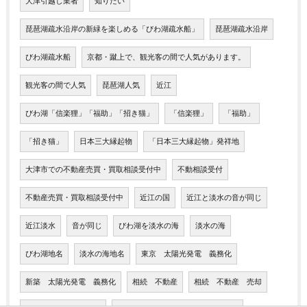
大津引越し業者
知りたい
琵琶湖疏水沿岸の新緑を楽しめる「びわ湖疏水船」
琵琶湖疏水沿岸
びわ湖疏水船
京都・蹴上で、観光客の間で人気があります。
観光客の間で人気
琵琶湖人気
近江
びわ湖「信楽狸」「福助」「招き猫」
「信楽狸」
「福助」
「招き猫」
日本三大縁起物
「日本三大縁起物」発祥地
大津市での不動産売買・買取相談受付中
不動相談受付
不動産売買・買取相談受付中
近江の国
近江と淡水の音が同じ
近江淡水
音が同じ
びわ湖を淡水の海
淡水の海
びわ湖地名
淡水の海地名
東京 太陽光発電 義務化
新築 太陽光発電 義務化
相続 不動産
相続 不動産 売却