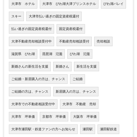
大津市 ホテル
大津市 びわ湖大津プリンスホテル
びわ湖バレイ
スキー
大津市払い過ぎの固定資産税還付
払い過ぎの固定資産税還付
固定資産税還付
大津不動産売却相談受付中
不動産売却相談受付
売却相談
滋賀県 びわ湖
琵琶湖 氾濫
びわ湖 氾濫
新婚さんの新生活を支援
新婚さん
新生活を支援
ご結婚・新居購入の方は、チャンス
ご結婚
ご結婚の方は、チャンス
新居購入の方は、チャンス
大津市での不動産相談受付中
大津市 不動産 売却
大津市 坪単価
京都市 坪単価
大阪市 坪単価
大津市瀬田駅・鉄道ファンの方へお知らせ
瀬田駅
瀬田駅鉄道