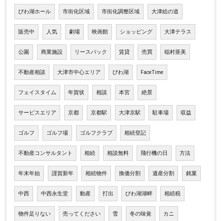
びわ湖ホール
市街化区域
市街化調整区域
大津絵の道
販売中
人気
劇場
映画館
ショッピング
大津テラス
公園
商業施設
リースバック
賃貸
売買
稲村亜美
不動産相談
大津市中心エリア
びわ湖
FaceTime
フェイスタイム
年賀状
相談
本宮
絶景
サービスエリア
京都
京都駅
大津京駅
駐車場
収益
ゴルフ
ゴルフ場
ゴルフクラブ
相続登記
不動産コンサルタント
相続
相談無料
飛行機の日
方法
年末年始
謹賀新年
相続物件
換価分割
遺産分割
銘菓
中西
中西永生堂
動産
打出
びわ湖湖畔
相続税
物件足りない
売ってください
雪
冬の味覚
カニ