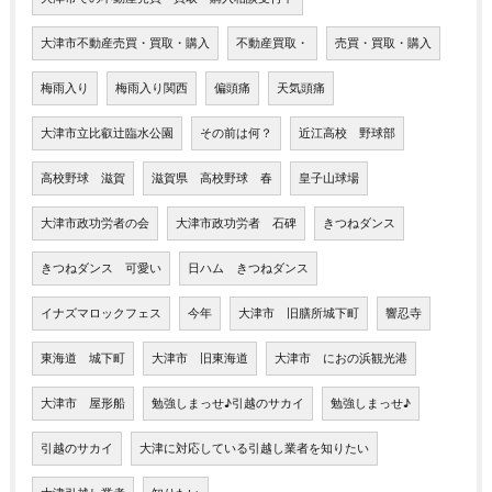
大津市不動産売買・買取・購入
不動産買取・
売買・買取・購入
梅雨入り
梅雨入り関西
偏頭痛
天気頭痛
大津市立比叡辻臨水公園
その前は何？
近江高校 野球部
高校野球 滋賀
滋賀県 高校野球 春
皇子山球場
大津市政功労者の会
大津市政功労者 石碑
きつねダンス
きつねダンス 可愛い
日ハム きつねダンス
イナズマロックフェス
今年
大津市 旧膳所城下町
響忍寺
東海道 城下町
大津市 旧東海道
大津市 におの浜観光港
大津市 屋形船
勉強しまっせ♪引越のサカイ
勉強しまっせ♪
引越のサカイ
大津に対応している引越し業者を知りたい