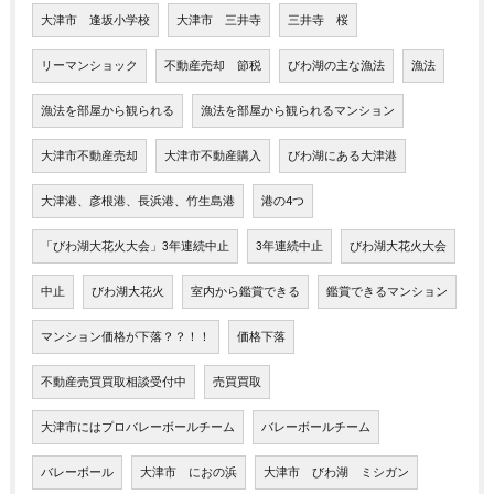
大津市 逢坂小学校
大津市 三井寺
三井寺 桜
リーマンショック
不動産売却 節税
びわ湖の主な漁法
漁法
漁法を部屋から観られる
漁法を部屋から観られるマンション
大津市不動産売却
大津市不動産購入
びわ湖にある大津港
大津港、彦根港、長浜港、竹生島港
港の4つ
「びわ湖大花火大会」3年連続中止
3年連続中止
びわ湖大花火大会
中止
びわ湖大花火
室内から鑑賞できる
鑑賞できるマンション
マンション価格が下落？？！！
価格下落
不動産売買買取相談受付中
売買買取
大津市にはプロバレーボールチーム
バレーボールチーム
バレーボール
大津市 におの浜
大津市 びわ湖 ミシガン