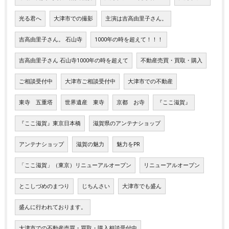
光る君へ
大津市での撮影
主演は吉高由里子さん。
吉高由里子さん。 石山寺
1000年の時を超えて！！！
吉高由里子さん 石山寺1000年の時を超えて
不動産売買・買取・購入
ご相談受付中
大津市ご相談受付中
大津市での不動産
東寺 五重塔
世界遺産 東寺
京都 お寺
『ここ滋賀』
『ここ滋賀』東京日本橋
滋賀県のアンテナショップ
アンテナショップ
滋賀の魅力
魅力をPR
「ここ滋賀」（東京）リニューアルオープン
リニューアルオープン
とこしづめのまつり
じちんさい
大津市でも盛ん
盛んに行われております。
大津市での不動産売買・買取・購入相談受付中