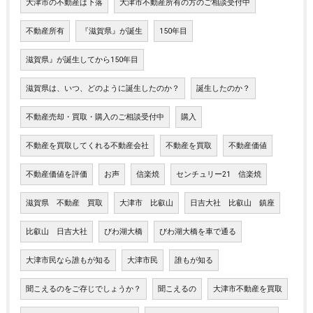
大津市の不動産は下落
大津市不動産所有の方のご相談受付中
不動産所有
『滋賀県』が誕生
150年目
滋賀県』が誕生してから150年目
滋賀県は、いつ、どのように誕生したのか？
誕生したのか？
不動産売却・買取・購入のご相談受付中
購入
不動産を買取してくれる不動産会社
不動産を買取
不動産価値
不動産価値を評価
お声
信楽焼
センチュリー21 信楽焼
滋賀県 不動産 買取
大津市 比叡山
日吉大社 比叡山 鎮座
比叡山 日吉大社
びわ湖大橋
びわ湖大橋を車で通る
大津市民なら誰もが知る
大津市民
誰もが知る
聞こえるのをご存じでしょうか？
聞こえるの
大津市不動産を買取