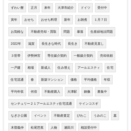
ずわい蟹
正月
来年
大津市紹介
ドイツ
受付中
寅年
おせち
おせち料理
新年
お雑煮
１月７日
お気軽な
不動産売却・買取
問題
暴落
生産緑地法問題
2022年
滋賀
長生きな時代
長生き
不動産見直し
３世帯
伊勢神宮
専任媒介契約
一般媒介契約
売却依頼
一戸建
相場
新成人
住み替え
アールエスティ
住宅
住宅流通
春
新築マンション
価格
平均価格
年収
平均年収
何倍
不動産購入
大津駅
銅像
募集中
センチュリー２１アールエスティ住宅流通
ケインコスギ
なぎさ公園
イベント
不動産査定
びわこ
うみのこ
墓
木曽義仲
松尾芭蕉
人物
瀬田川
相談受付中