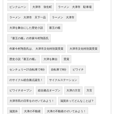
ピンクムーン
大津市 弥生町
ラーメン 大津市 駐車場
ラーメン 大津市 天下一品
ラーメン 大津市
大津を舞台にした歴史小説
塞王の楯
『塞王の楯』の作家今村翔吾氏
作家今村翔吾氏は、 大津市文化特別賞受賞
大津市文化特別賞受賞
歴史小説『塞王の楯』
大津を舞台
受賞
センチュリー21自転車で8分
自転車で8分
ビワイチ
のサイクル総合拠点誕生！
サイクルステーション
ビワイチオープン
総合拠点オープン
大津の方言
方言
大津市民の日常をのぞいてみよう！
滋賀弁ってどんなことば？
滋賀弁
大津の不動産
大津の不動産のぞいてみよう！