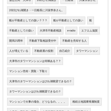
仮想空間 大津市
2022びわ湖開き
一日船長
川栄李奈さん
2022びわ湖開き・一日船長に川栄李奈さん。
船が不動産としての扱い？？？
船が不動産としての扱い
船
不動産としての扱い
大津市不動産相談
e-radio
エフエム滋賀
開局25周年
不動産下取相談受付中
不動産を売却する人
人が増えている
不動産屋の役割
自己紹介
タワーマンション
大津市のタワーマンションは何棟ある？？
マンション売却・買取・下取り
大津市のタワーマンションはびわ湖眺望できるの？
タワーマンションはびわ湖眺望できるの？
マンションで火事の場合、どうなるの。。。。
相続土地国庫帰属制度