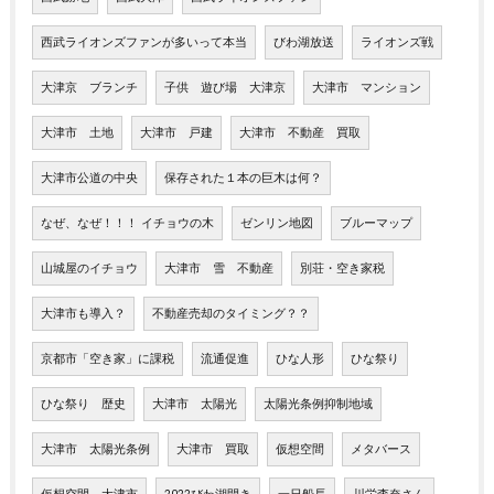
西武ライオンズファンが多いって本当
びわ湖放送
ライオンズ戦
大津京 ブランチ
子供 遊び場 大津京
大津市 マンション
大津市 土地
大津市 戸建
大津市 不動産 買取
大津市公道の中央
保存された１本の巨木は何？
なぜ、なぜ！！！ イチョウの木
ゼンリン地図
ブルーマップ
山城屋のイチョウ
大津市 雪 不動産
別荘・空き家税
大津市も導入？
不動産売却のタイミング？？
京都市「空き家」に課税
流通促進
ひな人形
ひな祭り
ひな祭り 歴史
大津市 太陽光
太陽光条例抑制地域
大津市 太陽光条例
大津市 買取
仮想空間
メタバース