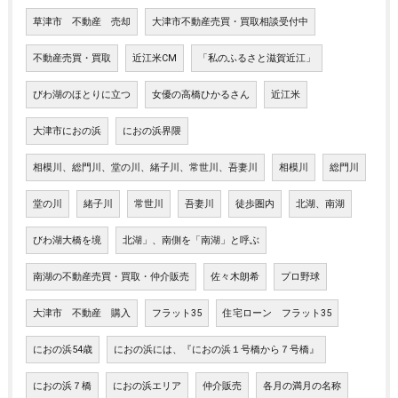
草津市 不動産 売却
大津市不動産売買・買取相談受付中
不動産売買・買取
近江米CM
「私のふるさと滋賀近江」
びわ湖のほとりに立つ
女優の高橋ひかるさん
近江米
大津市におの浜
におの浜界隈
相模川、総門川、堂の川、緒子川、常世川、吾妻川
相模川
総門川
堂の川
緒子川
常世川
吾妻川
徒歩圏内
北湖、南湖
びわ湖大橋を境
北湖」、南側を「南湖」と呼ぶ
南湖の不動産売買・買取・仲介販売
佐々木朗希
プロ野球
大津市 不動産 購入
フラット35
住宅ローン フラット35
におの浜54歳
におの浜には、『におの浜１号橋から７号橋』
におの浜７橋
におの浜エリア
仲介販売
各月の満月の名称