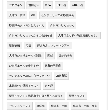
ゴロフキン
村田諒太
WBA
IBF王者
WBA王者
大津市 葉桜
GW
センチュリー21の応援隊長
応援隊長クレヨンしんちゃん
クレヨンしんちゃん
クレヨンしんちゃんからのお知らせ
大津市より新作映画応援します。
新作映画
応援
郷ひろみコンサートツアー
大津市びわ湖ホールで開催
開催
徒歩約５分
びわ湖ホール徒歩約５分
膳所の不動産
センチュリー21にお任せください
JR膳所駅
木曽義仲の壁画イラスト
唐々煙
壁画イラストを地元出身の唐々煙さんが描く
壁画イラスト
センチュリー２１
30周年
草津市 土地
草津市 土地 売却