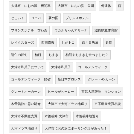
大津市 におの浜 機関車
大津市 におの浜 公園
何連休
雨
どこいく
ユニバ
夢の国
プリンスホテル
プリンスホテル びわ湖
ウカルちゃんアリーナ
滋賀県立体育館
レイクスターズ
西川貴教
しがトコ
西川貴教展
延期
端午の節句
柏餅
ちまき
柏餅やちまきを食べました？
大津市和菓子について
大津市和菓子
ゴールデンウィーク
ゴールデンウィーク 帰省
新日本プロレス
グレート-O-カーン
グレートオーカーン
ヒールがヒーロー
西武大津跡地 マンション
木曽義仲に思い馳せ
大津市で大河ドラマ地巡り
市不動産売買相談
大津市不動産売買
木曽義仲 大津市
木曽義仲地巡り
大河ドラマ地巡り
大津市におの浜にボーリング場があった！