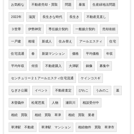
お気軽な
不動産売却・買取
問題
暴落
生産緑地法問題
2022年
滋賀
長生きな時代
長生き
不動産見直し
３世帯
伊勢神宮
専任媒介契約
一般媒介契約
売却依頼
一戸建
相場
新成人
住み替え
アールエスティ
住宅
住宅流通
春
新築マンション
価格
平均価格
年収
平均年収
何倍
不動産購入
大津駅
銅像
募集中
センチュリー２１アールエスティ住宅流通
ケインコスギ
なぎさ公園
イベント
不動産査定
びわこ
うみのこ
墓
木曽義仲
松尾芭蕉
人物
瀬田川
相談受付中
相続 買取
相続 買取 草津
相続 買取 業者
草津駅 不動産
草津駅 マンション
相続物件 買取 草津市