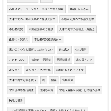
高橋メアリージュンさん・高橋ユウさん姉妹
高橋ひかるさん
大津市での不動産売買のご相談受付中
不動産売買のご相談受付中
不動産売買
不動産売買のご相談
大津市内での住替え・買換え
住替え・買換え
不動産売買相談受付中
家の広さや住む場所にこだわらない
家の広さ
住む場所
こだわらない
大津市 琵琶湖
琵琶湖眺望
家を買うこと
家を買う
家を買うことは誤解
誤解に包まれています
大津市内でも家を買う
梅
開花
官民境界
官民境界等先行調査
道路や水路
官地（道路や水路）と民地の境界
民地の境界
この地積調査が実施されてなく、売買する時はどうするの？？