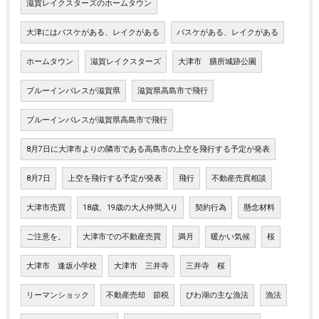
滋賀レイクスターズのホームタウン
大津にはバスケがある、レイクがある
バスケがある、レイクがある
ホームタウン
滋賀レイクスターズ
大津市 膳所城跡公園
ブルーインパレスが滋賀県
滋賀県高島市で飛行
ブルーインパレスが滋賀県高島市で飛行
8月7日に大津市よりの隣市である高島市の上空を飛行する予定が発表
8月7日
上空を飛行する予定が発表
飛行
不動産売買相談
大津市売買
18歳、19歳の大人仲間入り
契約行為
懸念材料
ご注意を。
大津市での不動産売買
満月
暖かい気候
桜
大津市 逢坂小学校
大津市 三井寺
三井寺 桜
リーマンショック
不動産売却 節税
びわ湖の主な漁法
漁法