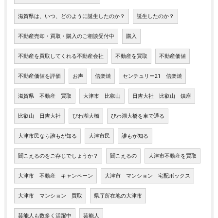
滋賀県は、いつ、どのように誕生したのか？
誕生したのか？
不動産売却・買取・購入のご相談受付中
購入
不動産を買取してくれる不動産会社
不動産を買取
不動産価値
不動産価値を評価
お声
信楽焼
センチュリー21 信楽焼
滋賀県 不動産 買取
大津市 比叡山
日吉大社 比叡山 鎮座
比叡山 日吉大社
びわ湖大橋
びわ湖大橋を車で通る
大津市民なら誰もが知る
大津市民
誰もが知る
聞こえるのをご存じでしょうか？
聞こえるの
大津市不動産を買取
大津市 不動産 キャンペーン
大津市 マンション 宅配ボックス
大津市 マンション 買取
県庁所在地の大津市
芸能人も数多く活躍中
芸能人