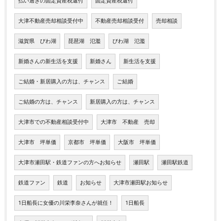
払い過ぎの固定資産税還付
固定資産税還付
大津不動産売却相談受付中
不動産売却相談受付
売却相談
滋賀県 びわ湖
琵琶湖 氾濫
びわ湖 氾濫
新婚さんの新生活を支援
新婚さん
新生活を支援
ご結婚・新居購入の方は、チャンス
ご結婚
ご結婚の方は、チャンス
新居購入の方は、チャンス
大津市での不動産相談受付中
大津市 不動産 売却
大津市 坪単価
京都市 坪単価
大阪市 坪単価
大津市瀬田駅・鉄道ファンの方へお知らせ
瀬田駅
瀬田駅鉄道
鉄道ファン
鉄道
お知らせ
大津市瀬田駅お知らせ
1日船長に女優の川栄李奈さんが就任！
1日船長