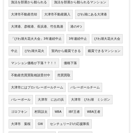
漁法を部屋から観られる
漁法を部屋から観られるマンション
大津市不動産売却
大津市不動産購入
びわ湖にある大津港
大津港、彦根港、長浜港、竹生島港
港の4つ
「びわ湖大花火大会」3年連続中止
3年連続中止
びわ湖大花火大会
中止
びわ湖大花火
室内から鑑賞できる
鑑賞できるマンション
マンション価格が下落？？！！
価格下落
不動産売買買取相談受付中
売買買取
大津市にはプロバレーボールチーム
バレーボールチーム
バレーボール
大津市 におの浜
大津市 びわ湖 ミシガン
ゴロフキン
村田諒太
WBA
IBF王者
WBA王者
大津市 葉桜
GW
センチュリー21の応援隊長