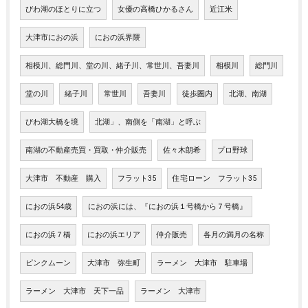
びわ湖のほとりに立つ
女優の高橋ひかるさん
近江米
大津市におの浜
におの浜界隈
相模川、総門川、堂の川、緒子川、常世川、吾妻川
相模川
総門川
堂の川
緒子川
常世川
吾妻川
徒歩圏内
北湖、南湖
びわ湖大橋を境
北湖」、南側を「南湖」と呼ぶ
南湖の不動産売買・買取・仲介販売
佐々木朗希
プロ野球
大津市 不動産 購入
フラット35
住宅ローン フラット35
におの浜54歳
におの浜には、『におの浜１号橋から７号橋』
におの浜７橋
におの浜エリア
仲介販売
各月の満月の名称
ピンクムーン
大津市 弥生町
ラーメン 大津市 駐車場
ラーメン 大津市 天下一品
ラーメン 大津市