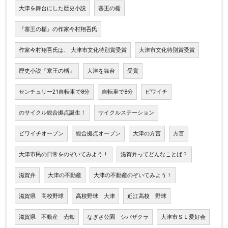
大津を舞台にした歴史小説
塞王の楯
『塞王の楯』の作家今村翔吾氏
作家今村翔吾氏は、 大津市文化特別賞受賞
大津市文化特別賞受賞
歴史小説『塞王の楯』
大津を舞台
受賞
センチュリー21自転車で8分
自転車で8分
ビワイチ
のサイクル総合拠点誕生！
サイクルステーション
ビワイチオープン
総合拠点オープン
大津の方言
方言
大津市民の日常をのぞいてみよう！
滋賀弁ってどんなことば？
滋賀弁
大津の不動産
大津の不動産のぞいてみよう！
滋賀県 高校野球
高校野球 大津
近江高校 野球
滋賀県 不動産 売却
なぎさ公園 シバザクラ
大津市ＳＬ愛好会