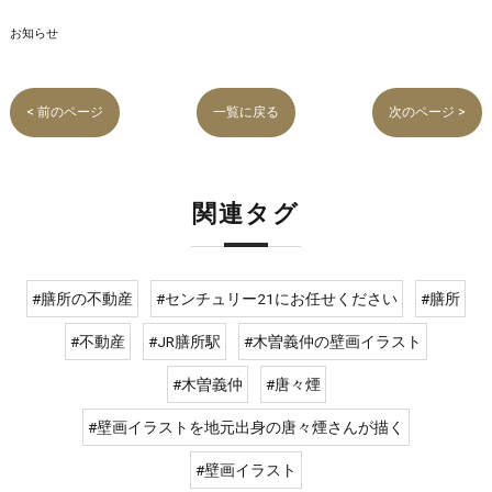
お知らせ
< 前のページ
一覧に戻る
次のページ >
関連タグ
#膳所の不動産
#センチュリー21にお任せください
#膳所
#不動産
#JR膳所駅
#木曽義仲の壁画イラスト
#木曽義仲
#唐々煙
#壁画イラストを地元出身の唐々煙さんが描く
#壁画イラスト