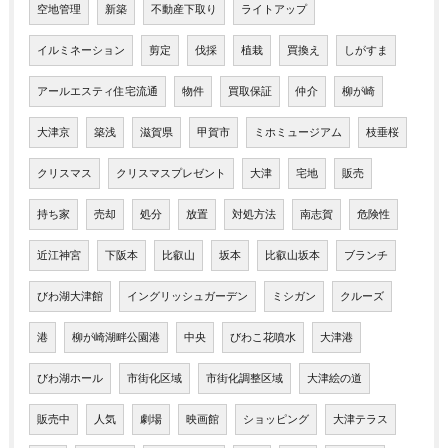
空地管理
新築
不動産下取り
ライトアップ
イルミネーション
剪定
伐採
植栽
買換え
しがすま
アールエスティ住宅流通
物件
買取保証
仲介
柳が崎
大津京
築浅
滋賀県
甲賀市
ミホミュージアム
枝垂桜
クリスマス
クリスマスプレゼント
大津
宅地
販売
持ち家
売却
処分
放置
対処方法
南志賀
危険性
近江神宮
下阪本
比叡山
坂本
比叡山坂本
ブランチ
びわ湖大津館
イングリッシュガーデン
ミシガン
クルーズ
港
柳が崎湖畔公園港
中央
びわこ花噴水
大津港
びわ湖ホール
市街化区域
市街化調整区域
大津絵の道
販売中
人気
劇場
映画館
ショッピング
大津テラス