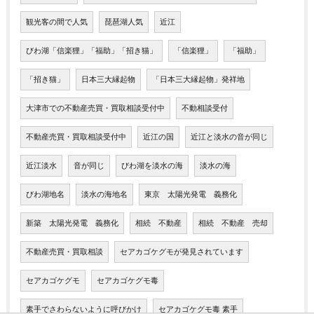
観光客の間で人気
琵琶湖人気
近江
びわ湖「信楽狸」「福助」「招き猫」
「信楽狸」
「福助」
「招き猫」
日本三大縁起物
「日本三大縁起物」発祥地
大津市での不動産売買・買取相談受付中
不動相談受付
不動産売買・買取相談受付中
近江の国
近江と淡水の音が同じ
近江淡水
音が同じ
びわ湖を淡水の海
淡水の海
びわ湖地名
淡水の海地名
東京 太陽光発電 義務化
新築 太陽光発電 義務化
相続 不動産
相続 不動産 売却
不動産売買・買取相談
セアカゴケグモが発見されています
セアカゴケグモ
セアカゴケグモ毒
素手でさわらないように呼びかけ
セアカゴケグモ毒 素手