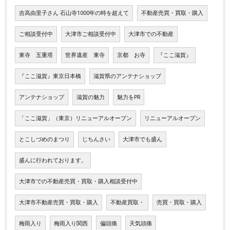
吉高由里子さん 石山寺1000年の時を超えて
不動産売買・買取・購入
ご相談受付中
大津市ご相談受付中
大津市での不動産
東寺 五重塔
世界遺産 東寺
京都 お寺
『ここ滋賀』
『ここ滋賀』東京日本橋
滋賀県のアンテナショップ
アンテナショップ
滋賀の魅力
魅力をPR
「ここ滋賀」（東京）リニューアルオープン
リニューアルオープン
とこしづめのまつり
じちんさい
大津市でも盛ん
盛んに行われております。
大津市での不動産売買・買取・購入相談受付中
大津市不動産売買・買取・購入
不動産買取・
売買・買取・購入
梅雨入り
梅雨入り関西
偏頭痛
天気頭痛