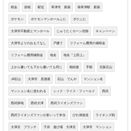
税金
節税
駅近
草津市 新築
南草津駅 新築
ポケモン
ポケモンマンホールふた
ポケふた
大津市不動産とマンホール
じゅうたくローン控除
キャンペーン
大津市よりのおもてなし
戸建て
リフォーム費用の補助金
リフォーム費用補助金
地名
地名『上田上』
上から書いても下から書いても同じ
相続後
手順
京阪石山
JR石山
大津市 居酒屋
石山 でんや
マンション名
マンション名に使われる
シィク・ライス・フィールド
西武
西武跡地
西武大津
西武ライオンズファン
西武ライオンズファンが多いって本当
びわ湖放送
ライオンズ戦
大津京 ブランチ
子供 遊び場 大津京
大津市 マンション