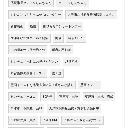
応援隊長クレヨンしんちゃん
クレヨンしんちゃん
クレヨンしんちゃんからのお知らせ
大津市より新作映画応援します。
新作映画
応援
郷ひろみコンサートツアー
大津市びわ湖ホールで開催
開催
徒歩約５分
びわ湖ホール徒歩約５分
膳所の不動産
センチュリー21にお任せください
JR膳所駅
木曽義仲の壁画イラスト
唐々煙
壁画イラストを地元出身の唐々煙さんが描く
壁画イラスト
センチュリー２１
30周年
草津市 土地
草津市 土地 売却
草津市 不動産 売却
大津市不動産売買・買取相談受付中
不動産売買・買取
近江米CM
「私のふるさと滋賀近江」