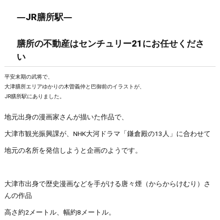
―JR膳所駅―
膳所の不動産はセンチュリー21にお任せくださ
い
平安末期の武将で、
大津膳所エリアゆかりの木曽義仲と巴御前のイラストが、
JR膳所駅にありました。
地元出身の漫画家さんが描いた作品で、
大津市観光振興課が、NHK大河ドラマ「鎌倉殿の13人」に合わせて
地元の名所を発信しようと企画のようです。
大津市出身で歴史漫画などを手がける唐々煙（からからけむり）さ
んの作品
高さ約2メートル、幅約8メートル。