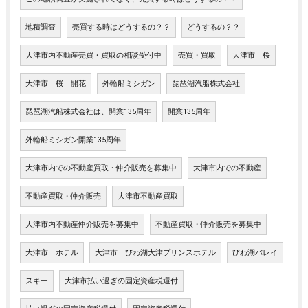
地積調査
売買する時はどうするの？？
どうするの？？
大津市内不動産売買・買取の相談受付中
売買・買取
大津市 桜
大津市 桜 開花
外輪船ミシガン
琵琶湖汽船株式会社
琵琶湖汽船株式会社は、開業135周年
開業135周年
外輪船ミシガン開業135周年
大津市内での不動産買取・仲介販売を募集中
大津市内での不動産
不動産買取・仲介販売
大津市不動産買取
大津市内不動産仲介販売を募集中
不動産買取・仲介販売を募集中
大津市 ホテル
大津市 びわ湖大津プリンスホテル
びわ湖バレイ
スキー
大津市払い過ぎの固定資産税還付