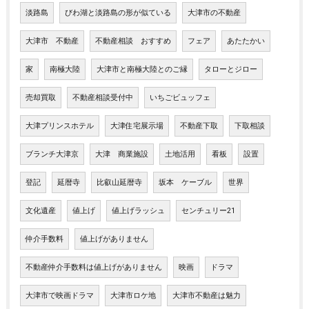
淡路島
びわ湖と淡路島の形が似ている
大津市の不動産
大津市 不動産
不動産相談 おすすめ
フェア
あたたかい
家
南極大陸
大津市と南極大陸とのご縁
タローとジロー
売却買取
不動産相談受付中
いちごビュッフェ
大津プリンスホテル
大津住宅展示場
不動産下取
下取相談
ブランチ大津京
大津 商業施設
土地活用
看板
設置
登記
延暦寺
比叡山延暦寺
坂本 ケーブル
世界
文化遺産
値上げ
値上げラッシュ
センチュリー21
仲介手数料
値上げがありません
不動産仲介手数料は値上げがありません
映画
ドラマ
大津市で映画ドラマ
大津市ロケ地
大津市不動産は魅力