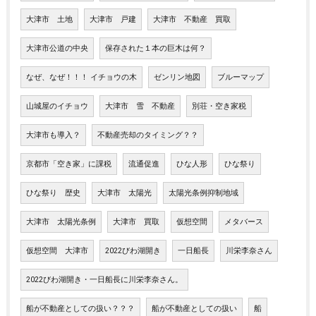
大津市 土地
大津市 戸建
大津市 不動産 買取
大津市公道の中央
保存された１本の巨木は何？
なぜ、なぜ！！！ イチョウの木
ゼンリン地図
ブルーマップ
山城屋のイチョウ
大津市 雪 不動産
別荘・空き家税
大津市も導入？
不動産売却のタイミング？？
京都市「空き家」に課税
流通促進
ひな人形
ひな祭り
ひな祭り 歴史
大津市 太陽光
太陽光条例抑制地域
大津市 太陽光条例
大津市 買取
仮想空間
メタバース
仮想空間 大津市
2022びわ湖開き
一日船長
川栄李奈さん
2022びわ湖開き・一日船長に川栄李奈さん。
船が不動産としての扱い？？？
船が不動産としての扱い
船