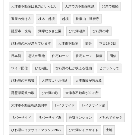
大津市不動産は魅力がいっぱい
大津での不動産相談
兄弟で相続
遺産の分け方
枝木 越境
越境
比叡山 延暦寺
延暦寺 改装
湖岸なぎさ公園
びわ湖湖岸
びわ湖の水
びわ湖の水が満ちています
大津市不動産
節分
本日2月3日
日本初
恋人の聖地
住宅ローン
住宅ローン 持病
団信
ワイド団信
びわ湖虹
びわ湖の虹が映える理由
ヒアラシって
びわ湖の不思議
大津市よりお伝え
大津市民が誇れる
琵琶湖周航の歌
びわ湖の歌
大津市不動産が２ヶ所
大津市不動産相談受付中
レイクサイド
レイクサイド派
リバーサイド
リバーサイド派
分譲マンション
どちらですか？
びわ湖レイクサイドマラソン2022
びわ湖レイクサイド
土地