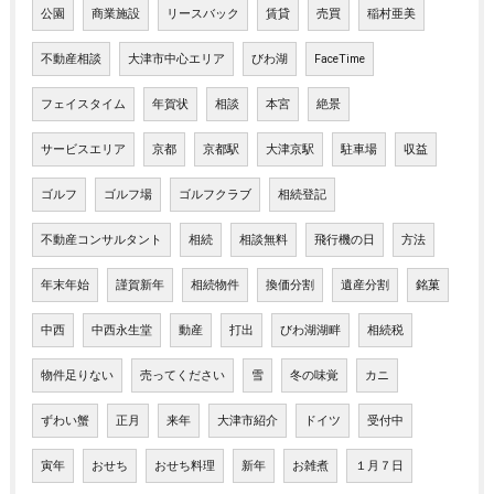
公園
商業施設
リースバック
賃貸
売買
稲村亜美
不動産相談
大津市中心エリア
びわ湖
FaceTime
フェイスタイム
年賀状
相談
本宮
絶景
サービスエリア
京都
京都駅
大津京駅
駐車場
収益
ゴルフ
ゴルフ場
ゴルフクラブ
相続登記
不動産コンサルタント
相続
相談無料
飛行機の日
方法
年末年始
謹賀新年
相続物件
換価分割
遺産分割
銘菓
中西
中西永生堂
動産
打出
びわ湖湖畔
相続税
物件足りない
売ってください
雪
冬の味覚
カニ
ずわい蟹
正月
来年
大津市紹介
ドイツ
受付中
寅年
おせち
おせち料理
新年
お雑煮
１月７日