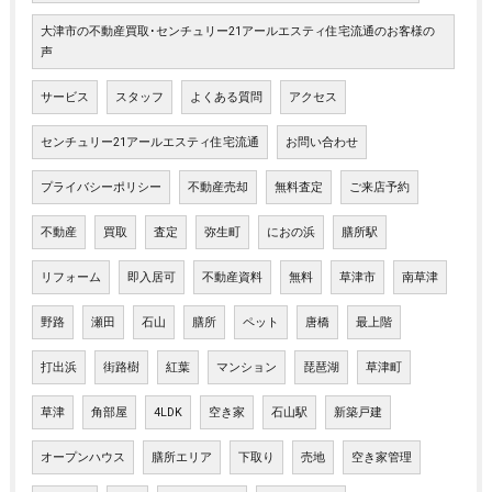
大津市の不動産買取･センチュリー21アールエスティ住宅流通のお客様の
声
サービス
スタッフ
よくある質問
アクセス
センチュリー21アールエスティ住宅流通
お問い合わせ
プライバシーポリシー
不動産売却
無料査定
ご来店予約
不動産
買取
査定
弥生町
におの浜
膳所駅
リフォーム
即入居可
不動産資料
無料
草津市
南草津
野路
瀬田
石山
膳所
ペット
唐橋
最上階
打出浜
街路樹
紅葉
マンション
琵琶湖
草津町
草津
角部屋
4LDK
空き家
石山駅
新築戸建
オープンハウス
膳所エリア
下取り
売地
空き家管理