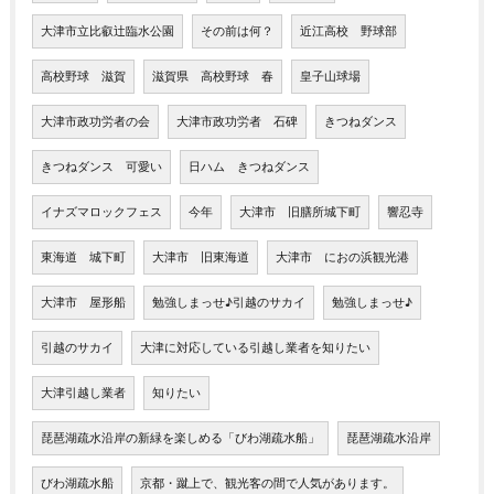
大津市立比叡辻臨水公園
その前は何？
近江高校 野球部
高校野球 滋賀
滋賀県 高校野球 春
皇子山球場
大津市政功労者の会
大津市政功労者 石碑
きつねダンス
きつねダンス 可愛い
日ハム きつねダンス
イナズマロックフェス
今年
大津市 旧膳所城下町
響忍寺
東海道 城下町
大津市 旧東海道
大津市 におの浜観光港
大津市 屋形船
勉強しまっせ♪引越のサカイ
勉強しまっせ♪
引越のサカイ
大津に対応している引越し業者を知りたい
大津引越し業者
知りたい
琵琶湖疏水沿岸の新緑を楽しめる「びわ湖疏水船」
琵琶湖疏水沿岸
びわ湖疏水船
京都・蹴上で、観光客の間で人気があります。