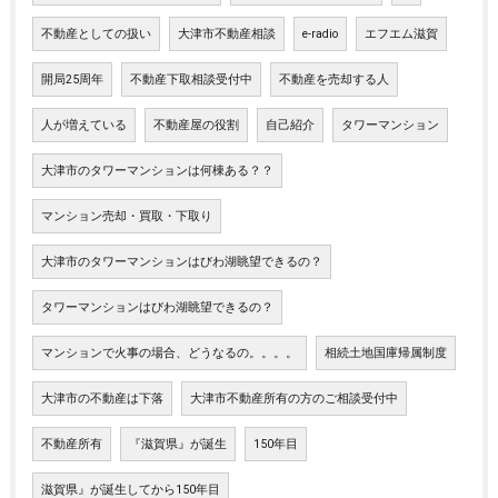
不動産としての扱い
大津市不動産相談
e-radio
エフエム滋賀
開局25周年
不動産下取相談受付中
不動産を売却する人
人が増えている
不動産屋の役割
自己紹介
タワーマンション
大津市のタワーマンションは何棟ある？？
マンション売却・買取・下取り
大津市のタワーマンションはびわ湖眺望できるの？
タワーマンションはびわ湖眺望できるの？
マンションで火事の場合、どうなるの。。。。
相続土地国庫帰属制度
大津市の不動産は下落
大津市不動産所有の方のご相談受付中
不動産所有
『滋賀県』が誕生
150年目
滋賀県』が誕生してから150年目