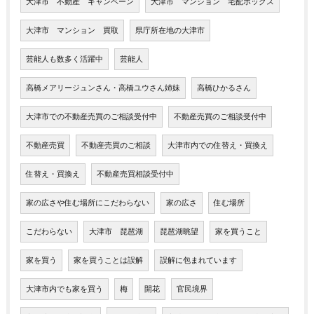
大津市 不動産 キャンペーン
大津市 マンション 宅配ボックス
大津市 マンション 買取
県庁所在地の大津市
芸能人も数多く活躍中
芸能人
高橋メアリージュンさん・高橋ユウさん姉妹
高橋ひかるさん
大津市での不動産売買のご相談受付中
不動産売買のご相談受付中
不動産売買
不動産売買のご相談
大津市内での住替え・買換え
住替え・買換え
不動産売買相談受付中
家の広さや住む場所にこだわらない
家の広さ
住む場所
こだわらない
大津市 琵琶湖
琵琶湖眺望
家を買うこと
家を買う
家を買うことは誤解
誤解に包まれています
大津市内でも家を買う
梅
開花
官民境界