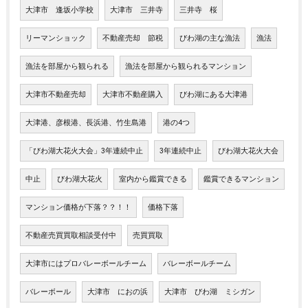
大津市 逢坂小学校
大津市 三井寺
三井寺 桜
リーマンショック
不動産売却 節税
びわ湖の主な漁法
漁法
漁法を部屋から観られる
漁法を部屋から観られるマンション
大津市不動産売却
大津市不動産購入
びわ湖にある大津港
大津港、彦根港、長浜港、竹生島港
港の4つ
「びわ湖大花火大会」3年連続中止
3年連続中止
びわ湖大花火大会
中止
びわ湖大花火
室内から鑑賞できる
鑑賞できるマンション
マンション価格が下落？？！！
価格下落
不動産売買買取相談受付中
売買買取
大津市にはプロバレーボールチーム
バレーボールチーム
バレーボール
大津市 におの浜
大津市 びわ湖 ミシガン