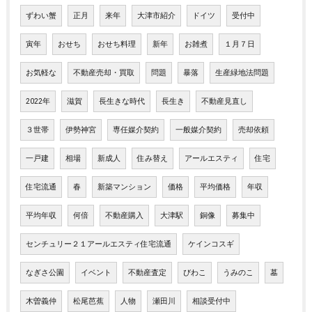
ずわい蟹
正月
来年
大津市紹介
ドイツ
受付中
寅年
おせち
おせち料理
新年
お雑煮
１月７日
お気軽な
不動産売却・買取
問題
暴落
生産緑地法問題
2022年
滋賀
長生きな時代
長生き
不動産見直し
３世帯
伊勢神宮
専任媒介契約
一般媒介契約
売却依頼
一戸建
相場
新成人
住み替え
アールエスティ
住宅
住宅流通
春
新築マンション
価格
平均価格
年収
平均年収
何倍
不動産購入
大津駅
銅像
募集中
センチュリー２１アールエスティ住宅流通
ケインコスギ
なぎさ公園
イベント
不動産査定
びわこ
うみのこ
墓
木曽義仲
松尾芭蕉
人物
瀬田川
相談受付中