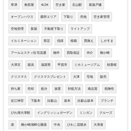
草津
角部屋
4LDK
空き家
石山駅
新築戸建
オープンハウス
膳所エリア
下取り
売地
空き家管理
空地管理
新築
不動産下取り
ライトアップ
イルミネーション
剪定
伐採
植栽
買換え
しがすま
アールエスティ住宅流通
物件
買取保証
仲介
柳が崎
大津京
築浅
滋賀県
甲賀市
ミホミュージアム
枝垂桜
クリスマス
クリスマスプレゼント
大津
宅地
販売
持ち家
売却
処分
放置
対処方法
南志賀
危険性
近江神宮
下阪本
比叡山
坂本
比叡山坂本
ブランチ
びわ湖大津館
イングリッシュガーデン
ミシガン
クルーズ
港
柳が崎湖畔公園港
中央
びわこ花噴水
大津港