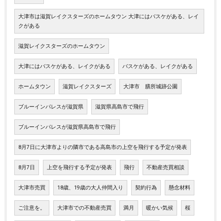
大津市は滋賀レイクスターズのホームタウン 大津にはバスケがある、レイ
クがある
滋賀レイクスターズのホームタウン
大津にはバスケがある、レイクがある
バスケがある、レイクがある
ホームタウン
滋賀レイクスターズ
大津市 膳所城跡公園
ブルーインパレスが滋賀県
滋賀県高島市で飛行
ブルーインパレスが滋賀県高島市で飛行
8月7日に大津市よりの隣市である高島市の上空を飛行する予定が発表
8月7日
上空を飛行する予定が発表
飛行
不動産売買相談
大津市売買
18歳、19歳の大人仲間入り
契約行為
懸念材料
ご注意を。
大津市での不動産売買
満月
暖かい気候
桜