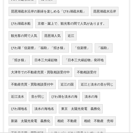
琵琶湖疏水沿岸の新緑を楽しめる「びわ湖疏水船」
琵琶湖疏水沿岸
びわ湖疏水船
京都・蹴上で、観光客の間で人気があります。
観光客の間で人気
琵琶湖人気
近江
びわ湖「信楽狸」「福助」「招き猫」
「信楽狸」
「福助」
「招き猫」
日本三大縁起物
「日本三大縁起物」発祥地
大津市での不動産売買・買取相談受付中
不動相談受付
不動産売買・買取相談受付中
近江の国
近江と淡水の音が同じ
近江淡水
音が同じ
びわ湖を淡水の海
淡水の海
びわ湖地名
淡水の海地名
東京 太陽光発電 義務化
新築 太陽光発電 義務化
相続 不動産
相続 不動産 売却