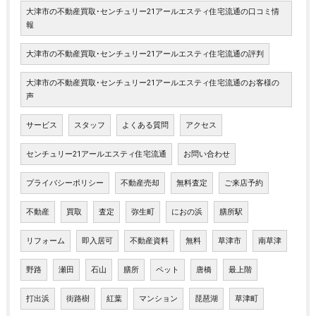
大津市の不動産買取･センチュリー21アールエスティ住宅流通の口コミ情
報
大津市の不動産買取･センチュリー21アールエスティ住宅流通の評判
大津市の不動産買取･センチュリー21アールエスティ住宅流通のお客様の
声
サービス
スタッフ
よくある質問
アクセス
センチュリー21アールエスティ住宅流通
お問い合わせ
プライバシーポリシー
不動産売却
無料査定
ご来店予約
不動産
買取
査定
弥生町
におの浜
膳所駅
リフォーム
即入居可
不動産資料
無料
草津市
南草津
野路
瀬田
石山
膳所
ペット
唐橋
最上階
打出浜
街路樹
紅葉
マンション
琵琶湖
草津町