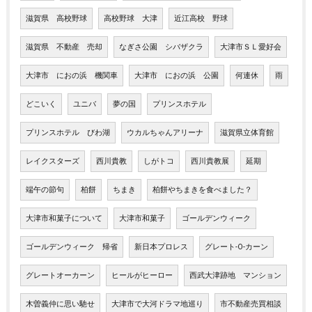
滋賀県 高校野球
高校野球 大津
近江高校 野球
滋賀県 不動産 売却
なぎさ公園 シバザクラ
大津市ＳＬ愛好会
大津市 におの浜 機関車
大津市 におの浜 公園
何連休
雨
どこいく
ユニバ
夢の国
プリンスホテル
プリンスホテル びわ湖
ウカルちゃんアリーナ
滋賀県立体育館
レイクスターズ
西川貴教
しがトコ
西川貴教展
延期
端午の節句
柏餅
ちまき
柏餅やちまきを食べました？
大津市和菓子について
大津市和菓子
ゴールデンウィーク
ゴールデンウィーク 帰省
新日本プロレス
グレート-O-カーン
グレートオーカーン
ヒールがヒーロー
西武大津跡地 マンション
木曽義仲に思い馳せ
大津市で大河ドラマ地巡り
市不動産売買相談