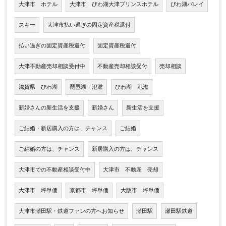
大津市 ホテル
大津市 びわ湖大津プリンスホテル
びわ湖バレイ
スキー
大津市払い過ぎの固定資産税還付
払い過ぎの固定資産税還付
固定資産税還付
大津不動産売却相談受付中
不動産売却相談受付
売却相談
滋賀県 びわ湖
琵琶湖 氾濫
びわ湖 氾濫
新婚さんの新生活を支援
新婚さん
新生活を支援
ご結婚・新居購入の方は、チャンス
ご結婚
ご結婚の方は、チャンス
新居購入の方は、チャンス
大津市での不動産相談受付中
大津市 不動産 売却
大津市 坪単価
京都市 坪単価
大阪市 坪単価
大津市瀬田駅・鉄道ファンの方へお知らせ
瀬田駅
瀬田駅鉄道