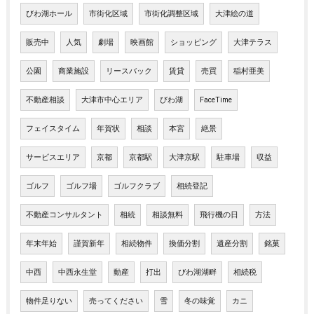
びわ湖ホール
市街化区域
市街化調整区域
大津絵の道
販売中
人気
劇場
映画館
ショッピング
大津テラス
公園
商業施設
リースバック
賃貸
売買
稲村亜美
不動産相談
大津市中心エリア
びわ湖
FaceTime
フェイスタイム
年賀状
相談
本宮
絶景
サービスエリア
京都
京都駅
大津京駅
駐車場
収益
ゴルフ
ゴルフ場
ゴルフクラブ
相続登記
不動産コンサルタント
相続
相談無料
飛行機の日
方法
年末年始
謹賀新年
相続物件
換価分割
遺産分割
銘菓
中西
中西永生堂
動産
打出
びわ湖湖畔
相続税
物件足りない
売ってください
雪
冬の味覚
カニ