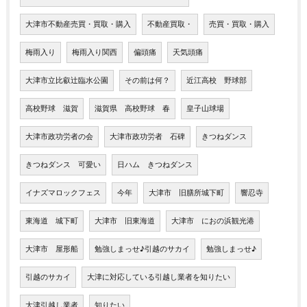
大津市不動産売買・買取・購入
不動産買取・
売買・買取・購入
梅雨入り
梅雨入り関西
偏頭痛
天気頭痛
大津市立比叡辻臨水公園
その前は何？
近江高校 野球部
高校野球 滋賀
滋賀県 高校野球 春
皇子山球場
大津市政功労者の会
大津市政功労者 石碑
きつねダンス
きつねダンス 可愛い
日ハム きつねダンス
イナズマロックフェス
今年
大津市 旧膳所城下町
響忍寺
東海道 城下町
大津市 旧東海道
大津市 におの浜観光港
大津市 屋形船
勉強しまっせ♪引越のサカイ
勉強しまっせ♪
引越のサカイ
大津に対応している引越し業者を知りたい
大津引越し業者
知りたい