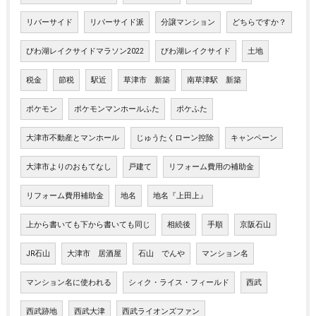
リバーサイド
リバーサイド派
分譲マンション
どちらですか？
びわ湖レイクサイドマラソン2022
びわ湖レイクサイド
土地
税金
節税
駅近
草津市 新築
南草津駅 新築
ポケモン
ポケモンマンホールふた
ポケふた
大津市不動産とマンホール
じゅうたくローン控除
キャンペーン
大津市よりのおもてなし
戸建て
リフォーム費用の補助金
リフォーム費用補助金
地名
地名『上田上』
上から書いても下から書いても同じ
相続後
手順
京阪石山
JR石山
大津市 居酒屋
石山 でんや
マンション名
マンション名に使われる
シィク・ライス・フィールド
西武
西武跡地
西武大津
西武ライオンズファン