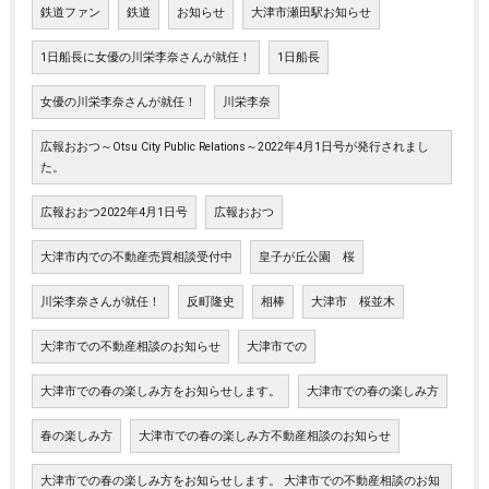
鉄道ファン
鉄道
お知らせ
大津市瀬田駅お知らせ
1日船長に女優の川栄李奈さんが就任！
1日船長
女優の川栄李奈さんが就任！
川栄李奈
広報おおつ～Otsu City Public Relations～2022年4月1日号が発行されまし
た。
広報おおつ2022年4月1日号
広報おおつ
大津市内での不動産売買相談受付中
皇子が丘公園 桜
川栄李奈さんが就任！
反町隆史
相棒
大津市 桜並木
大津市での不動産相談のお知らせ
大津市での
大津市での春の楽しみ方をお知らせします。
大津市での春の楽しみ方
春の楽しみ方
大津市での春の楽しみ方不動産相談のお知らせ
大津市での春の楽しみ方をお知らせします。 大津市での不動産相談のお知