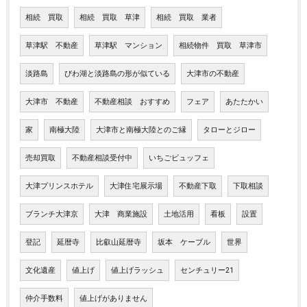
相続 買取
相続 買取 草津
相続 買取 業者
草津駅 不動産
草津駅 マンション
相続物件 買取 草津市
淡路島
びわ湖と淡路島の形が似ている
大津市の不動産
大津市 不動産
不動産相談 おすすめ
フェア
あたたかい
家
南極大陸
大津市と南極大陸とのご縁
タローとジロー
売却買取
不動産相談受付中
いちごビュッフェ
大津プリンスホテル
大津住宅展示場
不動産下取
下取相談
ブランチ大津京
大津 商業施設
土地活用
看板
設置
登記
延暦寺
比叡山延暦寺
坂本 ケーブル
世界
文化遺産
値上げ
値上げラッシュ
センチュリー21
仲介手数料
値上げがありません