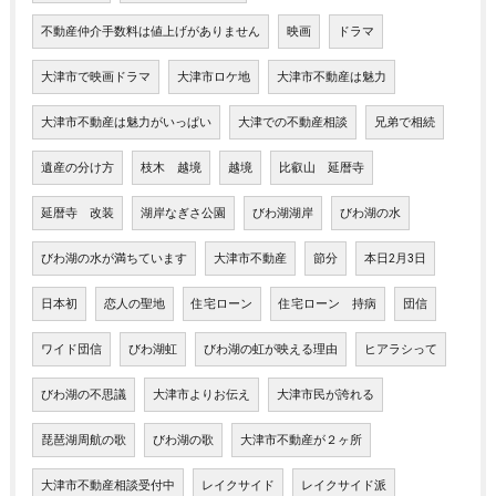
不動産仲介手数料は値上げがありません
映画
ドラマ
大津市で映画ドラマ
大津市ロケ地
大津市不動産は魅力
大津市不動産は魅力がいっぱい
大津での不動産相談
兄弟で相続
遺産の分け方
枝木 越境
越境
比叡山 延暦寺
延暦寺 改装
湖岸なぎさ公園
びわ湖湖岸
びわ湖の水
びわ湖の水が満ちています
大津市不動産
節分
本日2月3日
日本初
恋人の聖地
住宅ローン
住宅ローン 持病
団信
ワイド団信
びわ湖虹
びわ湖の虹が映える理由
ヒアラシって
びわ湖の不思議
大津市よりお伝え
大津市民が誇れる
琵琶湖周航の歌
びわ湖の歌
大津市不動産が２ヶ所
大津市不動産相談受付中
レイクサイド
レイクサイド派