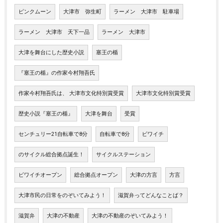
ピンクムーン
大津市 弥生町
ラーメン 大津市 駐車場
ラーメン 大津市 天下一品
ラーメン 大津市
大津を舞台にした歴史小説
塞王の楯
『塞王の楯』の作家今村翔吾氏
作家今村翔吾氏は、 大津市文化特別賞受賞
大津市文化特別賞受賞
歴史小説『塞王の楯』
大津を舞台
受賞
センチュリー21自転車で8分
自転車で8分
ビワイチ
のサイクル総合拠点誕生！
サイクルステーション
ビワイチオープン
総合拠点オープン
大津の方言
方言
大津市民の日常をのぞいてみよう！
滋賀弁ってどんなことば？
滋賀弁
大津の不動産
大津の不動産のぞいてみよう！