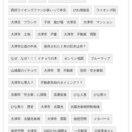
西武ライオンズファンが多いって本当
びわ湖放送
ライオンズ戦
大津京 ブランチ
子供 遊び場 大津京
大津市 マンション
大津市 土地
大津市 戸建
大津市 不動産 買取
大津市公道の中央
保存された１本の巨木は何？
なぜ、なぜ！！！ イチョウの木
ゼンリン地図
ブルーマップ
山城屋のイチョウ
大津市 雪 不動産
別荘・空き家税
大津市も導入？
不動産売却のタイミング？？
京都市「空き家」に課税
流通促進
ひな人形
ひな祭り
ひな祭り 歴史
大津市 太陽光
太陽光条例抑制地域
大津市 太陽光条例
大津市 買取
仮想空間
メタバース
仮想空間 大津市
2022びわ湖開き
一日船長
川栄李奈さん