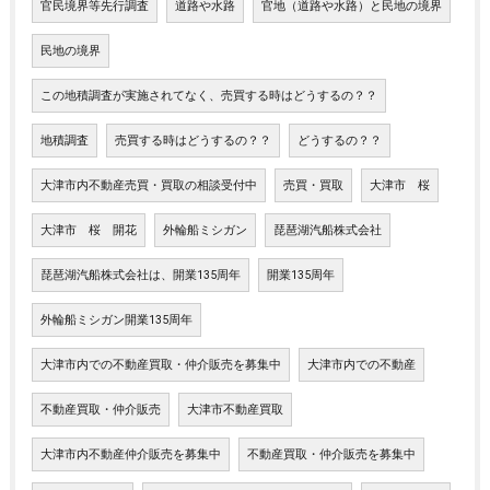
官民境界等先行調査
道路や水路
官地（道路や水路）と民地の境界
民地の境界
この地積調査が実施されてなく、売買する時はどうするの？？
地積調査
売買する時はどうするの？？
どうするの？？
大津市内不動産売買・買取の相談受付中
売買・買取
大津市 桜
大津市 桜 開花
外輪船ミシガン
琵琶湖汽船株式会社
琵琶湖汽船株式会社は、開業135周年
開業135周年
外輪船ミシガン開業135周年
大津市内での不動産買取・仲介販売を募集中
大津市内での不動産
不動産買取・仲介販売
大津市不動産買取
大津市内不動産仲介販売を募集中
不動産買取・仲介販売を募集中