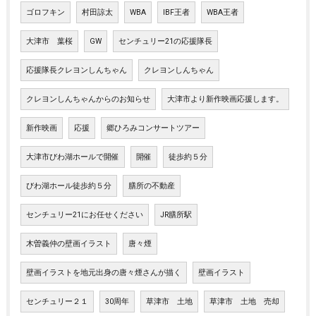
ゴロフキン
村田諒太
WBA
IBF王者
WBA王者
大津市 葉桜
GW
センチュリー21の応援隊長
応援隊長クレヨンしんちゃん
クレヨンしんちゃん
クレヨンしんちゃんからのお知らせ
大津市より新作映画応援します。
新作映画
応援
郷ひろみコンサートツアー
大津市びわ湖ホールで開催
開催
徒歩約５分
びわ湖ホール徒歩約５分
膳所の不動産
センチュリー21にお任せください
JR膳所駅
木曽義仲の壁画イラスト
唐々煙
壁画イラストを地元出身の唐々煙さんが描く
壁画イラスト
センチュリー２１
30周年
草津市 土地
草津市 土地 売却