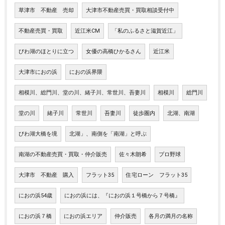
草津市 不動産 売却
大津市不動産売買・買取相談受付中
不動産売買・買取
近江米CM
「私のふるさと滋賀近江」
びわ湖のほとりに立つ
女優の高橋ひかるさん
近江米
大津市におの浜
におの浜界隈
相模川、総門川、堂の川、緒子川、常世川、吾妻川
相模川
総門川
堂の川
緒子川
常世川
吾妻川
徒歩圏内
北湖、南湖
びわ湖大橋を境
北湖」、南側を「南湖」と呼ぶ
南湖の不動産売買・買取・仲介販売
佐々木朗希
プロ野球
大津市 不動産 購入
フラット35
住宅ローン フラット35
におの浜54歳
におの浜には、『におの浜１号橋から７号橋』
におの浜７橋
におの浜エリア
仲介販売
各月の満月の名称