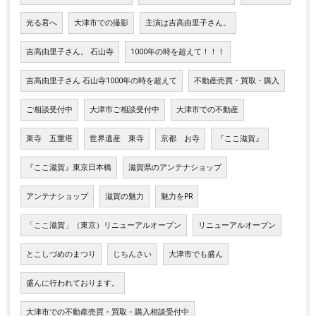
光る君へ
大津市での撮影
主演は吉高由里子さん。
吉高由里子さん。 石山寺
1000年の時を超えて！！！
吉高由里子さん 石山寺1000年の時を超えて
不動産売買・買取・購入
ご相談受付中
大津市ご相談受付中
大津市での不動産
東寺 五重塔
世界遺産 東寺
京都 お寺
『ここ滋賀』
『ここ滋賀』東京日本橋
滋賀県のアンテナショップ
アンテナショップ
滋賀の魅力
魅力をPR
「ここ滋賀」（東京）リニューアルオープン
リニューアルオープン
とこしづめのまつり
じちんさい
大津市でも盛ん
盛んに行われております。
大津市での不動産売買・買取・購入相談受付中