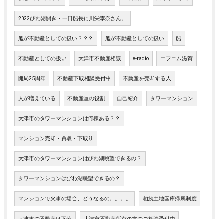
2022びわ湖開き・一日船長に川栄李奈さん。
船が不動産としての扱い？？？
船が不動産としての扱い
船
不動産としての扱い
大津市不動産相談
e-radio
エフエム滋賀
開局25周年
不動産下取相談受付中
不動産を売却する人
人が増えている
不動産屋の役割
自己紹介
タワーマンション
大津市のタワーマンションは何棟ある？？
マンション売却・買取・下取り
大津市のタワーマンションはびわ湖眺望できるの？
タワーマンションはびわ湖眺望できるの？
マンションで火事の場合、どうなるの。。。。
相続土地国庫帰属制度
大津市の不動産は下落
大津市不動産所有の方のご相談受付中