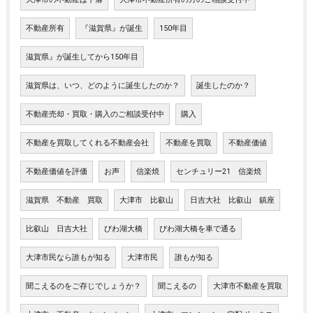
不動産所有
『滋賀県』が誕生
150年目
滋賀県』が誕生してから150年目
滋賀県は、いつ、どのように誕生したのか？
誕生したのか？
不動産売却・買取・購入のご相談受付中
購入
不動産を買取してくれる不動産会社
不動産を買取
不動産価値
不動産価値を評価
お声
信楽焼
センチュリー21 信楽焼
滋賀県 不動産 買取
大津市 比叡山
日吉大社 比叡山 鎮座
比叡山 日吉大社
びわ湖大橋
びわ湖大橋を車で通る
大津市民なら誰もが知る
大津市民
誰もが知る
聞こえるのをご存じでしょうか？
聞こえるの
大津市不動産を買取