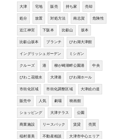
大津
宅地
販売
持ち家
売却
処分
放置
対処方法
南志賀
危険性
近江神宮
下阪本
比叡山
坂本
比叡山坂本
ブランチ
びわ湖大津館
イングリッシュガーデン
ミシガン
クルーズ
港
柳が崎湖畔公園港
中央
びわこ花噴水
大津港
びわ湖ホール
市街化区域
市街化調整区域
大津絵の道
販売中
人気
劇場
映画館
ショッピング
大津テラス
公園
商業施設
リースバック
賃貸
売買
稲村亜美
不動産相談
大津市中心エリア