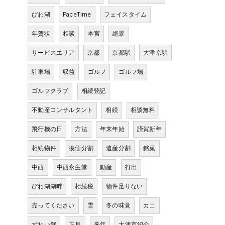
びわ湖
FaceTime
フェイスタイム
年賀状
相談
本宮
絶景
サービスエリア
京都
京都駅
大津京駅
駐車場
収益
ゴルフ
ゴルフ場
ゴルフクラブ
相続登記
不動産コンサルタント
相続
相談無料
飛行機の日
方法
年末年始
謹賀新年
相続物件
換価分割
遺産分割
銘菓
中西
中西永生堂
動産
打出
びわ湖湖畔
相続税
物件足りない
売ってください
雪
冬の味覚
カニ
ずわい蟹
正月
来年
大津市紹介