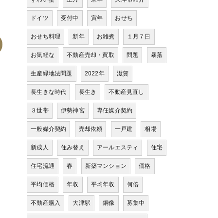
ドイツ
受付中
寅年
おせち
おせち料理
新年
お雑煮
１月７日
お気軽な
不動産売却・買取
問題
暴落
生産緑地法問題
2022年
滋賀
長生きな時代
長生き
不動産見直し
３世帯
伊勢神宮
専任媒介契約
一般媒介契約
売却依頼
一戸建
相場
新成人
住み替え
アールエスティ
住宅
住宅流通
春
新築マンション
価格
平均価格
年収
平均年収
何倍
不動産購入
大津駅
銅像
募集中