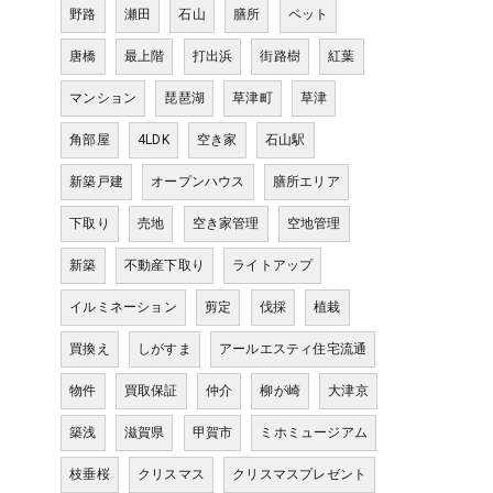
野路
瀬田
石山
膳所
ペット
唐橋
最上階
打出浜
街路樹
紅葉
マンション
琵琶湖
草津町
草津
角部屋
4LDK
空き家
石山駅
新築戸建
オープンハウス
膳所エリア
下取り
売地
空き家管理
空地管理
新築
不動産下取り
ライトアップ
イルミネーション
剪定
伐採
植栽
買換え
しがすま
アールエスティ住宅流通
物件
買取保証
仲介
柳が崎
大津京
築浅
滋賀県
甲賀市
ミホミュージアム
枝垂桜
クリスマス
クリスマスプレゼント