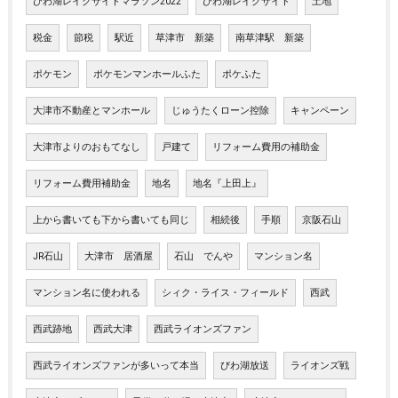
びわ湖レイクサイドマラソン2022
びわ湖レイクサイド
土地
税金
節税
駅近
草津市 新築
南草津駅 新築
ポケモン
ポケモンマンホールふた
ポケふた
大津市不動産とマンホール
じゅうたくローン控除
キャンペーン
大津市よりのおもてなし
戸建て
リフォーム費用の補助金
リフォーム費用補助金
地名
地名『上田上』
上から書いても下から書いても同じ
相続後
手順
京阪石山
JR石山
大津市 居酒屋
石山 でんや
マンション名
マンション名に使われる
シィク・ライス・フィールド
西武
西武跡地
西武大津
西武ライオンズファン
西武ライオンズファンが多いって本当
びわ湖放送
ライオンズ戦