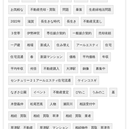
お気軽な
不動産売却・買取
問題
暴落
生産緑地法問題
2022年
滋賀
長生きな時代
長生き
不動産見直し
３世帯
伊勢神宮
専任媒介契約
一般媒介契約
売却依頼
一戸建
相場
新成人
住み替え
アールエスティ
住宅
住宅流通
春
新築マンション
価格
平均価格
年収
平均年収
何倍
不動産購入
大津駅
銅像
募集中
センチュリー２１アールエスティ住宅流通
ケインコスギ
なぎさ公園
イベント
不動産査定
びわこ
うみのこ
墓
木曽義仲
松尾芭蕉
人物
瀬田川
相談受付中
相続 買取
相続 買取 草津
相続 買取 業者
草津駅 不動産
草津駅 マンション
相続物件 買取 草津市