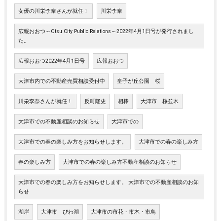
女優の川栄李奈さんが就任！
川栄李奈
広報おおつ～Otsu City Public Relations～2022年4月1日号が発行されまし
た。
広報おおつ2022年4月1日号
広報おおつ
大津市内での不動産売買相談受付中
皇子が丘公園 桜
川栄李奈さんが就任！
反町隆史
相棒
大津市 桜並木
大津市での不動産相談のお知らせ
大津市での
大津市での春の楽しみ方をお知らせします。
大津市での春の楽しみ方
春の楽しみ方
大津市での春の楽しみ方不動産相談のお知らせ
大津市での春の楽しみ方をお知らせします。 大津市での不動産相談のお知
らせ
湖岸
大津市 びわ湖
大津市の市花・市木・市鳥