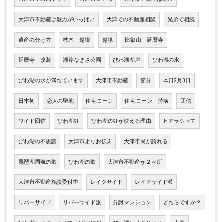
大津市不動産は魅力がいっぱい
大津での不動産相談
兄弟で相続
遺産の分け方
枝木 越境
越境
比叡山 延暦寺
延暦寺 改装
湖岸なぎさ公園
びわ湖湖岸
びわ湖の水
びわ湖の水が満ちています
大津市不動産
節分
本日2月3日
日本初
恋人の聖地
住宅ローン
住宅ローン 持病
団信
ワイド団信
びわ湖虹
びわ湖の虹が映える理由
ヒアラシって
びわ湖の不思議
大津市よりお伝え
大津市民が誇れる
琵琶湖周航の歌
びわ湖の歌
大津市不動産が２ヶ所
大津市不動産相談受付中
レイクサイド
レイクサイド派
リバーサイド
リバーサイド派
分譲マンション
どちらですか？