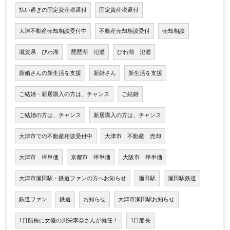
払い過ぎの固定資産税還付
固定資産税還付
大津不動産売却相談受付中
不動産売却相談受付
売却相談
滋賀県 びわ湖
琵琶湖 氾濫
びわ湖 氾濫
新婚さんの新生活を支援
新婚さん
新生活を支援
ご結婚・新居購入の方は、チャンス
ご結婚
ご結婚の方は、チャンス
新居購入の方は、チャンス
大津市での不動産相談受付中
大津市 不動産 売却
大津市 坪単価
京都市 坪単価
大阪市 坪単価
大津市瀬田駅・鉄道ファンの方へお知らせ
瀬田駅
瀬田駅鉄道
鉄道ファン
鉄道
お知らせ
大津市瀬田駅お知らせ
1日船長に女優の川栄李奈さんが就任！
1日船長