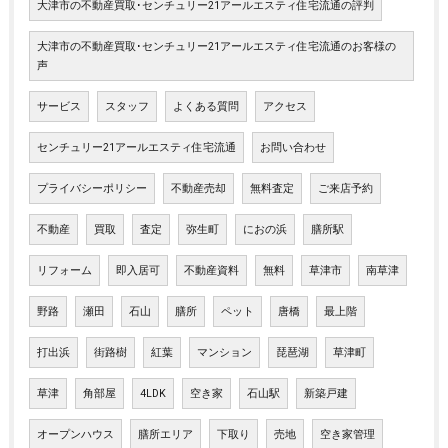
大津市の不動産買取･センチュリー21アールエスティ住宅流通の評判
大津市の不動産買取･センチュリー21アールエスティ住宅流通のお客様の
声
サービス
スタッフ
よくある質問
アクセス
センチュリー21アールエスティ住宅流通
お問い合わせ
プライバシーポリシー
不動産売却
無料査定
ご来店予約
不動産
買取
査定
弥生町
におの浜
膳所駅
リフォーム
即入居可
不動産資料
無料
草津市
南草津
野路
瀬田
石山
膳所
ペット
唐橋
最上階
打出浜
街路樹
紅葉
マンション
琵琶湖
草津町
草津
角部屋
4LDK
空き家
石山駅
新築戸建
オープンハウス
膳所エリア
下取り
売地
空き家管理