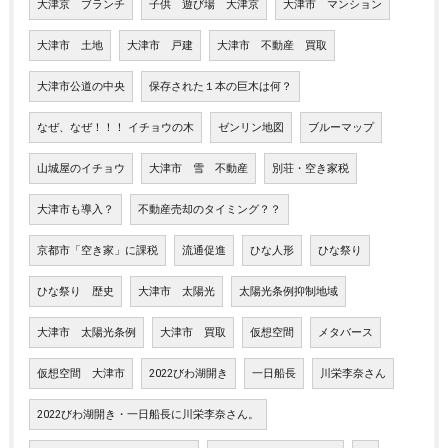
大津京 ブランチ
子供 遊び場 大津京
大津市 マンション
大津市 土地
大津市 戸建
大津市 不動産 買取
大津市公道の中央
保存された１本の巨木は何？
なぜ、なぜ！！！ イチョウの木
ゼンリン地図
ブルーマップ
山城屋のイチョウ
大津市 雪 不動産
別荘・空き家税
大津市も導入？
不動産売却のタイミング？？
京都市「空き家」に課税
流通促進
ひな人形
ひな祭り
ひな祭り 歴史
大津市 太陽光
太陽光条例抑制地域
大津市 太陽光条例
大津市 買取
仮想空間
メタバース
仮想空間 大津市
2022びわ湖開き
一日船長
川栄李奈さん
2022びわ湖開き・一日船長に川栄李奈さん。