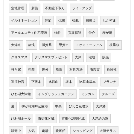
空地管理
新築
不動産下取り
ライトアップ
イルミネーション
剪定
伐採
植栽
買換え
しがすま
アールエスティ住宅流通
物件
買取保証
仲介
柳が崎
大津京
築浅
滋賀県
甲賀市
ミホミュージアム
枝垂桜
クリスマス
クリスマスプレゼント
大津
宅地
販売
持ち家
売却
処分
放置
対処方法
南志賀
危険性
近江神宮
下阪本
比叡山
坂本
比叡山坂本
ブランチ
びわ湖大津館
イングリッシュガーデン
ミシガン
クルーズ
港
柳が崎湖畔公園港
中央
びわこ花噴水
大津港
びわ湖ホール
市街化区域
市街化調整区域
大津絵の道
販売中
人気
劇場
映画館
ショッピング
大津テラス