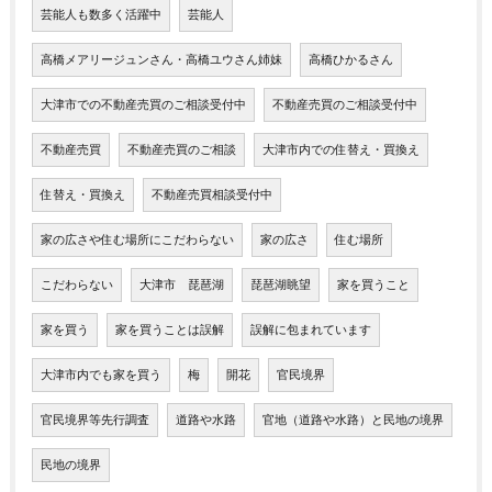
芸能人も数多く活躍中
芸能人
高橋メアリージュンさん・高橋ユウさん姉妹
高橋ひかるさん
大津市での不動産売買のご相談受付中
不動産売買のご相談受付中
不動産売買
不動産売買のご相談
大津市内での住替え・買換え
住替え・買換え
不動産売買相談受付中
家の広さや住む場所にこだわらない
家の広さ
住む場所
こだわらない
大津市 琵琶湖
琵琶湖眺望
家を買うこと
家を買う
家を買うことは誤解
誤解に包まれています
大津市内でも家を買う
梅
開花
官民境界
官民境界等先行調査
道路や水路
官地（道路や水路）と民地の境界
民地の境界