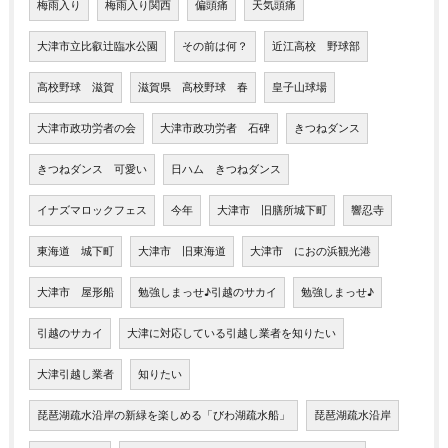
梅雨入り
梅雨入り関西
偏頭痛
天気頭痛
大津市立比叡辻臨水公園
その前は何？
近江高校 野球部
高校野球 滋賀
滋賀県 高校野球 春
皇子山球場
大津市政功労者の会
大津市政功労者 石碑
きつねダンス
きつねダンス 可愛い
日ハム きつねダンス
イナズマロックフェス
今年
大津市 旧膳所城下町
響忍寺
東海道 城下町
大津市 旧東海道
大津市 におの浜観光港
大津市 屋形船
勉強しまっせ♪引越のサカイ
勉強しまっせ♪
引越のサカイ
大津に対応している引越し業者を知りたい
大津引越し業者
知りたい
琵琶湖疏水沿岸の新緑を楽しめる「びわ湖疏水船」
琵琶湖疏水沿岸