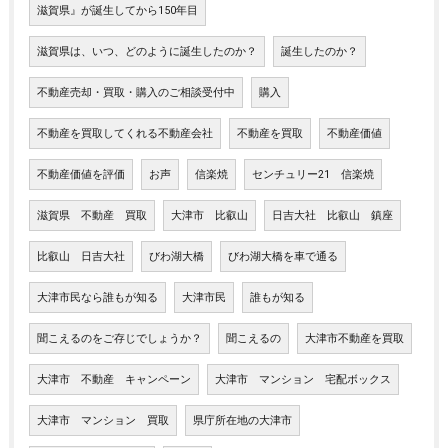
滋賀県』が誕生してから150年目
滋賀県は、いつ、どのように誕生したのか？
誕生したのか？
不動産売却・買取・購入のご相談受付中
購入
不動産を買取してくれる不動産会社
不動産を買取
不動産価値
不動産価値を評価
お声
信楽焼
センチュリー21 信楽焼
滋賀県 不動産 買取
大津市 比叡山
日吉大社 比叡山 鎮座
比叡山 日吉大社
びわ湖大橋
びわ湖大橋を車で通る
大津市民なら誰もが知る
大津市民
誰もが知る
聞こえるのをご存じでしょうか？
聞こえるの
大津市不動産を買取
大津市 不動産 キャンペーン
大津市 マンション 宅配ボックス
大津市 マンション 買取
県庁所在地の大津市