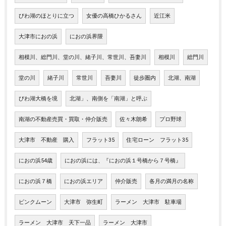
びわ湖のほとりに立つ
女優の高橋ひかるさん
近江米
大津市におの浜
におの浜界隈
相模川、総門川、堂の川、緒子川、常世川、吾妻川
相模川
総門川
堂の川
緒子川
常世川
吾妻川
徒歩圏内
北湖、南湖
びわ湖大橋を境
北湖」、南側を「南湖」と呼ぶ
南湖の不動産売買・買取・仲介販売
佐々木朗希
プロ野球
大津市 不動産 購入
フラット35
住宅ローン フラット35
におの浜54歳
におの浜には、『におの浜１号橋から７号橋』
におの浜７橋
におの浜エリア
仲介販売
各月の満月の名称
ピンクムーン
大津市 弥生町
ラーメン 大津市 駐車場
ラーメン 大津市 天下一品
ラーメン 大津市