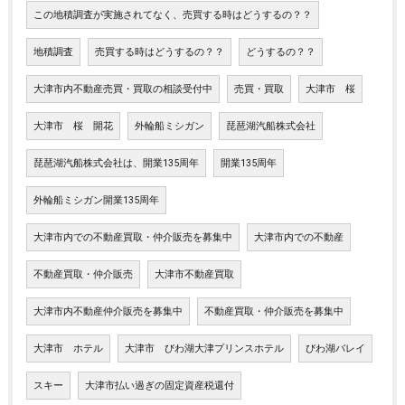
この地積調査が実施されてなく、売買する時はどうするの？？
地積調査
売買する時はどうするの？？
どうするの？？
大津市内不動産売買・買取の相談受付中
売買・買取
大津市 桜
大津市 桜 開花
外輪船ミシガン
琵琶湖汽船株式会社
琵琶湖汽船株式会社は、開業135周年
開業135周年
外輪船ミシガン開業135周年
大津市内での不動産買取・仲介販売を募集中
大津市内での不動産
不動産買取・仲介販売
大津市不動産買取
大津市内不動産仲介販売を募集中
不動産買取・仲介販売を募集中
大津市 ホテル
大津市 びわ湖大津プリンスホテル
びわ湖バレイ
スキー
大津市払い過ぎの固定資産税還付