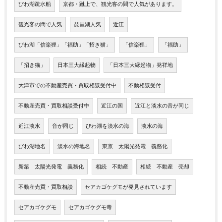
びわ湖疏水船
京都・蹴上で、観光客の間で人気があります。
観光客の間で人気
琵琶湖人気
近江
びわ湖「信楽狸」「福助」「招き猫」
「信楽狸」
「福助」
「招き猫」
日本三大縁起物
「日本三大縁起物」発祥地
大津市での不動産売買・買取相談受付中
不動相談受付
不動産売買・買取相談受付中
近江の国
近江と淡水の音が同じ
近江淡水
音が同じ
びわ湖を淡水の海
淡水の海
びわ湖地名
淡水の海地名
東京 太陽光発電 義務化
新築 太陽光発電 義務化
相続 不動産
相続 不動産 売却
不動産売買・買取相談
セアカゴケグモが発見されています
セアカゴケグモ
セアカゴケグモ毒