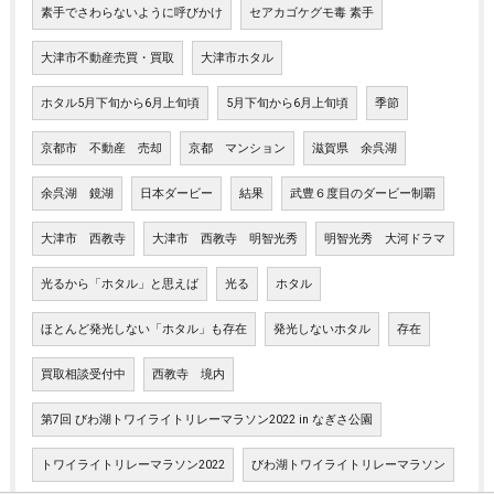
素手でさわらないように呼びかけ
セアカゴケグモ毒 素手
大津市不動産売買・買取
大津市ホタル
ホタル5月下旬から6月上旬頃
5月下旬から6月上旬頃
季節
京都市 不動産 売却
京都 マンション
滋賀県 余呉湖
余呉湖 鏡湖
日本ダービー
結果
武豊６度目のダービー制覇
大津市 西教寺
大津市 西教寺 明智光秀
明智光秀 大河ドラマ
光るから「ホタル」と思えば
光る
ホタル
ほとんど発光しない「ホタル」も存在
発光しないホタル
存在
買取相談受付中
西教寺 境内
第7回 びわ湖トワイライトリレーマラソン2022 in なぎさ公園
トワイライトリレーマラソン2022
びわ湖トワイライトリレーマラソン