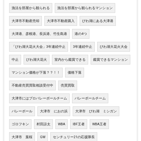
漁法を部屋から観られる
漁法を部屋から観られるマンション
大津市不動産売却
大津市不動産購入
びわ湖にある大津港
大津港、彦根港、長浜港、竹生島港
港の4つ
「びわ湖大花火大会」3年連続中止
3年連続中止
びわ湖大花火大会
中止
びわ湖大花火
室内から鑑賞できる
鑑賞できるマンション
マンション価格が下落？？！！
価格下落
不動産売買買取相談受付中
売買買取
大津市にはプロバレーボールチーム
バレーボールチーム
バレーボール
大津市 におの浜
大津市 びわ湖 ミシガン
ゴロフキン
村田諒太
WBA
IBF王者
WBA王者
大津市 葉桜
GW
センチュリー21の応援隊長