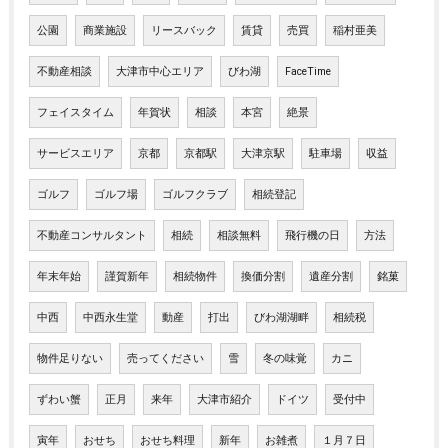
公園
商業施設
リースバック
賃貸
売買
稲村亜美
不動産相談
大津市中心エリア
びわ湖
FaceTime
フェイスタイム
年賀状
相談
本宮
絶景
サービスエリア
京都
京都駅
大津京駅
駐車場
収益
ゴルフ
ゴルフ場
ゴルフクラブ
相続登記
不動産コンサルタント
相続
相談無料
飛行機の日
方法
年末年始
謹賀新年
相続物件
換価分割
遺産分割
銘菓
中西
中西永生堂
動産
打出
びわ湖湖畔
相続税
物件足りない
売ってください
雪
冬の味覚
カニ
ずわい蟹
正月
来年
大津市紹介
ドイツ
受付中
寅年
おせち
おせち料理
新年
お雑煮
１月７日