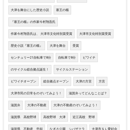
大津を舞台にした歴史小説
塞王の楯
『塞王の楯』の作家今村翔吾氏
作家今村翔吾氏は、 大津市文化特別賞受賞
大津市文化特別賞受賞
歴史小説『塞王の楯』
大津を舞台
受賞
センチュリー21自転車で8分
自転車で8分
ビワイチ
のサイクル総合拠点誕生！
サイクルステーション
ビワイチオープン
総合拠点オープン
大津の方言
方言
大津市民の日常をのぞいてみよう！
滋賀弁ってどんなことば？
滋賀弁
大津の不動産
大津の不動産のぞいてみよう！
滋賀県 高校野球
高校野球 大津
近江高校 野球
滋賀県 不動産 売却
なぎさ公園 シバザクラ
大津市ＳＬ愛好会