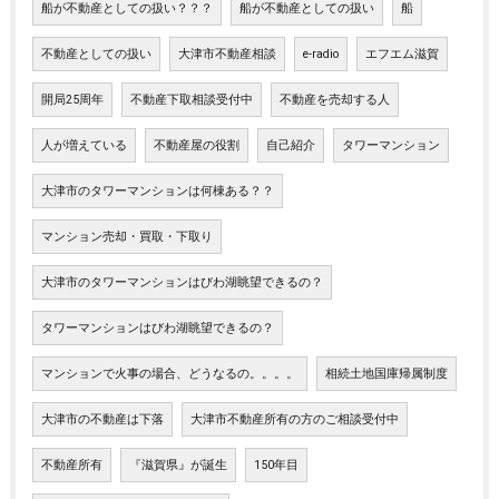
船が不動産としての扱い？？？
船が不動産としての扱い
船
不動産としての扱い
大津市不動産相談
e-radio
エフエム滋賀
開局25周年
不動産下取相談受付中
不動産を売却する人
人が増えている
不動産屋の役割
自己紹介
タワーマンション
大津市のタワーマンションは何棟ある？？
マンション売却・買取・下取り
大津市のタワーマンションはびわ湖眺望できるの？
タワーマンションはびわ湖眺望できるの？
マンションで火事の場合、どうなるの。。。。
相続土地国庫帰属制度
大津市の不動産は下落
大津市不動産所有の方のご相談受付中
不動産所有
『滋賀県』が誕生
150年目