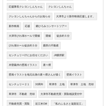
応援隊長クレヨンしんちゃん
クレヨンしんちゃん
クレヨンしんちゃんからのお知らせ
大津市より新作映画応援します。
新作映画
応援
郷ひろみコンサートツアー
大津市びわ湖ホールで開催
開催
徒歩約５分
びわ湖ホール徒歩約５分
膳所の不動産
センチュリー21にお任せください
JR膳所駅
木曽義仲の壁画イラスト
唐々煙
壁画イラストを地元出身の唐々煙さんが描く
壁画イラスト
センチュリー２１
30周年
草津市 土地
草津市 土地 売却
草津市 不動産 売却
大津市不動産売買・買取相談受付中
不動産売買・買取
近江米CM
「私のふるさと滋賀近江」