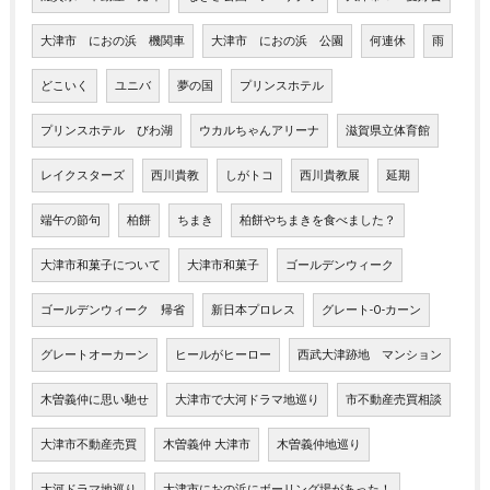
大津市 におの浜 機関車
大津市 におの浜 公園
何連休
雨
どこいく
ユニバ
夢の国
プリンスホテル
プリンスホテル びわ湖
ウカルちゃんアリーナ
滋賀県立体育館
レイクスターズ
西川貴教
しがトコ
西川貴教展
延期
端午の節句
柏餅
ちまき
柏餅やちまきを食べました？
大津市和菓子について
大津市和菓子
ゴールデンウィーク
ゴールデンウィーク 帰省
新日本プロレス
グレート-O-カーン
グレートオーカーン
ヒールがヒーロー
西武大津跡地 マンション
木曽義仲に思い馳せ
大津市で大河ドラマ地巡り
市不動産売買相談
大津市不動産売買
木曽義仲 大津市
木曽義仲地巡り
大河ドラマ地巡り
大津市におの浜にボーリング場があった！