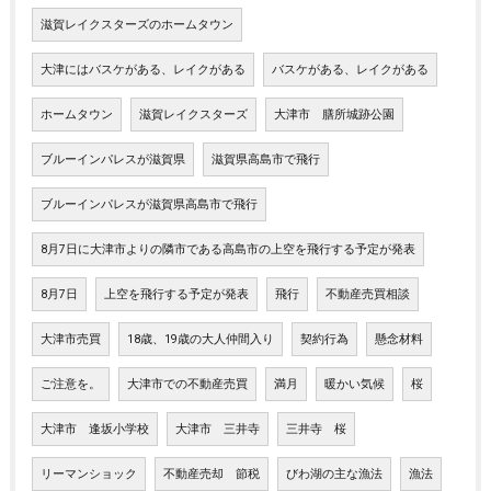
滋賀レイクスターズのホームタウン
大津にはバスケがある、レイクがある
バスケがある、レイクがある
ホームタウン
滋賀レイクスターズ
大津市 膳所城跡公園
ブルーインパレスが滋賀県
滋賀県高島市で飛行
ブルーインパレスが滋賀県高島市で飛行
8月7日に大津市よりの隣市である高島市の上空を飛行する予定が発表
8月7日
上空を飛行する予定が発表
飛行
不動産売買相談
大津市売買
18歳、19歳の大人仲間入り
契約行為
懸念材料
ご注意を。
大津市での不動産売買
満月
暖かい気候
桜
大津市 逢坂小学校
大津市 三井寺
三井寺 桜
リーマンショック
不動産売却 節税
びわ湖の主な漁法
漁法