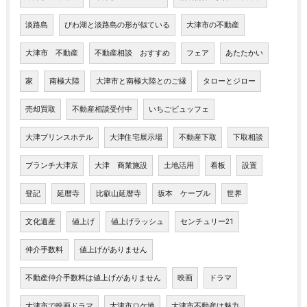
淡路島
びわ湖と淡路島の形が似ている
大津市の不動産
大津市 不動産
不動産相談 おすすめ
フェア
あたたかい
家
南極大陸
大津市と南極大陸とのご縁
タローとジロー
売却買取
不動産相談受付中
いちごビュッフェ
大津プリンスホテル
大津住宅展示場
不動産下取
下取相談
ブランチ大津京
大津 商業施設
土地活用
看板
設置
登記
延暦寺
比叡山延暦寺
坂本 ケーブル
世界
文化遺産
値上げ
値上げラッシュ
センチュリー21
仲介手数料
値上げがありません
不動産仲介手数料は値上げがありません
映画
ドラマ
大津市で映画ドラマ
大津市ロケ地
大津市不動産は魅力