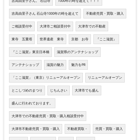
吉高由里子さん。 石山寺
1000年の時を超えて！！！
吉高由里子さん 石山寺1000年の時を超えて
不動産売買・買取・購入
ご相談受付中
大津市ご相談受付中
大津市での不動産
東寺 五重塔
世界遺産 東寺
京都 お寺
『ここ滋賀』
『ここ滋賀』東京日本橋
滋賀県のアンテナショップ
アンテナショップ
滋賀の魅力
魅力をPR
「ここ滋賀」（東京）リニューアルオープン
リニューアルオープン
とこしづめのまつり
じちんさい
大津市でも盛ん
盛んに行われております。
大津市での不動産売買・買取・購入相談受付中
大津市不動産売買・買取・購入
不動産買取・
売買・買取・購入