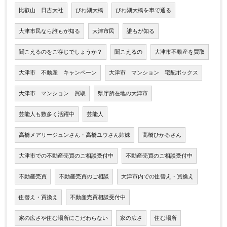
比叡山 日吉大社
びわ湖大橋
びわ湖大橋を車で通る
大津市民なら誰もが知る
大津市民
誰もが知る
聞こえるのをご存じでしょうか？
聞こえるの
大津市不動産を買取
大津市 不動産 キャンペーン
大津市 マンション 宅配ボックス
大津市 マンション 買取
県庁所在地の大津市
芸能人も数多く活躍中
芸能人
高橋メアリージュンさん・高橋ユウさん姉妹
高橋ひかるさん
大津市での不動産売買のご相談受付中
不動産売買のご相談受付中
不動産売買
不動産売買のご相談
大津市内での住替え・買換え
住替え・買換え
不動産売買相談受付中
家の広さや住む場所にこだわらない
家の広さ
住む場所