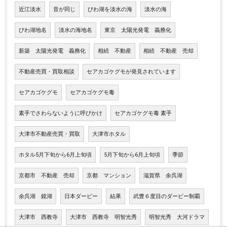
近江淡水
音が同じ
びわ湖を淡水の海
淡水の海
びわ湖地名
淡水の海地名
東京 太陽光発電 義務化
新築 太陽光発電 義務化
相続 不動産
相続 不動産 売却
不動産売買・買取相談
セアカゴケグモが発見されています
セアカゴケグモ
セアカゴケグモ毒
素手でさわらないように呼びかけ
セアカゴケグモ毒 素手
大津市不動産売買・買取
大津市ホタル
ホタル5月下旬から6月上旬頃
5月下旬から6月上旬頃
季節
京都市 不動産 売却
京都 マンション
滋賀県 余呉湖
余呉湖 鏡湖
日本ダービー
結果
武豊６度目のダービー制覇
大津市 西教寺
大津市 西教寺 明智光秀
明智光秀 大河ドラマ