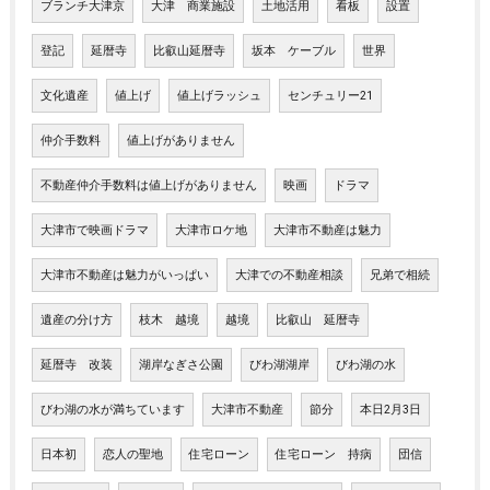
ブランチ大津京
大津 商業施設
土地活用
看板
設置
登記
延暦寺
比叡山延暦寺
坂本 ケーブル
世界
文化遺産
値上げ
値上げラッシュ
センチュリー21
仲介手数料
値上げがありません
不動産仲介手数料は値上げがありません
映画
ドラマ
大津市で映画ドラマ
大津市ロケ地
大津市不動産は魅力
大津市不動産は魅力がいっぱい
大津での不動産相談
兄弟で相続
遺産の分け方
枝木 越境
越境
比叡山 延暦寺
延暦寺 改装
湖岸なぎさ公園
びわ湖湖岸
びわ湖の水
びわ湖の水が満ちています
大津市不動産
節分
本日2月3日
日本初
恋人の聖地
住宅ローン
住宅ローン 持病
団信