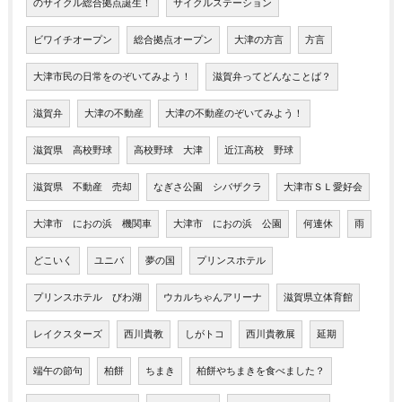
のサイクル総合拠点誕生！
サイクルステーション
ビワイチオープン
総合拠点オープン
大津の方言
方言
大津市民の日常をのぞいてみよう！
滋賀弁ってどんなことば？
滋賀弁
大津の不動産
大津の不動産のぞいてみよう！
滋賀県 高校野球
高校野球 大津
近江高校 野球
滋賀県 不動産 売却
なぎさ公園 シバザクラ
大津市ＳＬ愛好会
大津市 におの浜 機関車
大津市 におの浜 公園
何連休
雨
どこいく
ユニバ
夢の国
プリンスホテル
プリンスホテル びわ湖
ウカルちゃんアリーナ
滋賀県立体育館
レイクスターズ
西川貴教
しがトコ
西川貴教展
延期
端午の節句
柏餅
ちまき
柏餅やちまきを食べました？