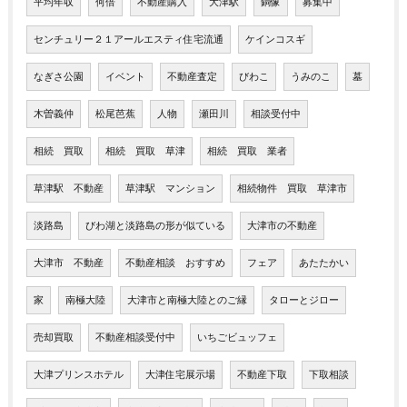
平均年収
何倍
不動産購入
大津駅
銅像
募集中
センチュリー２１アールエスティ住宅流通
ケインコスギ
なぎさ公園
イベント
不動産査定
びわこ
うみのこ
墓
木曽義仲
松尾芭蕉
人物
瀬田川
相談受付中
相続 買取
相続 買取 草津
相続 買取 業者
草津駅 不動産
草津駅 マンション
相続物件 買取 草津市
淡路島
びわ湖と淡路島の形が似ている
大津市の不動産
大津市 不動産
不動産相談 おすすめ
フェア
あたたかい
家
南極大陸
大津市と南極大陸とのご縁
タローとジロー
売却買取
不動産相談受付中
いちごビュッフェ
大津プリンスホテル
大津住宅展示場
不動産下取
下取相談