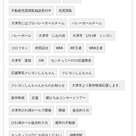
不動産売買買取相談受付中
売買買取
大津市にはプロバレーボールチーム
バレーボールチーム
バレーボール
大津市 におの浜
大津市 びわ湖 ミシガン
ゴロフキン
村田諒太
WBA
IBF王者
WBA王者
大津市 葉桜
GW
センチュリー21の応援隊長
応援隊長クレヨンしんちゃん
クレヨンしんちゃん
クレヨンしんちゃんからのお知らせ
大津市より新作映画応援します。
新作映画
応援
郷ひろみコンサートツアー
大津市びわ湖ホールで開催
開催
徒歩約５分
びわ湖ホール徒歩約５分
膳所の不動産
センチュリー21にお任せください
JR膳所駅