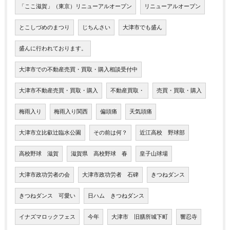
「ここ滋賀」（東京）リニューアルオープン
リニューアルオープン
とこしづめのまつり
じちんさい
大津市でも盛ん
盛んに行われております。
大津市での不動産売買・買取・購入相談受付中
大津市不動産売買・買取・購入
不動産買取・
売買・買取・購入
梅雨入り
梅雨入り関西
偏頭痛
天気頭痛
大津市立比叡辻臨水公園
その前は何？
近江高校 野球部
高校野球 滋賀
滋賀県 高校野球 春
皇子山球場
大津市政功労者の会
大津市政功労者 石碑
きつねダンス
きつねダンス 可愛い
日ハム きつねダンス
イナズマロックフェス
今年
大津市 旧膳所城下町
響忍寺