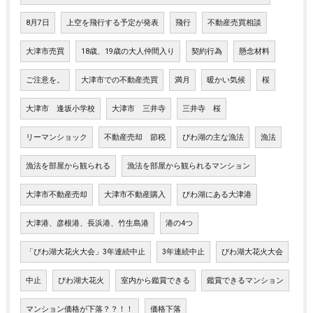
8月7日
上空を飛行する予定が発表
飛行
不動産売買相談
大津市売買
18歳、19歳の大人仲間入り
契約行為
懸念材料
ご注意を。
大津市での不動産売買
満月
暖かい気候
桜
大津市 逢坂小学校
大津市 三井寺
三井寺 桜
リーマンショック
不動産売却 節税
びわ湖の主な漁法
漁法
漁法を部屋から観られる
漁法を部屋から観られるマンション
大津市不動産売却
大津市不動産購入
びわ湖にある大津港
大津港、彦根港、長浜港、竹生島港
港の4つ
「びわ湖大花火大会」3年連続中止
3年連続中止
びわ湖大花火大会
中止
びわ湖大花火
室内から鑑賞できる
鑑賞できるマンション
マンション価格が下落？？！！
価格下落