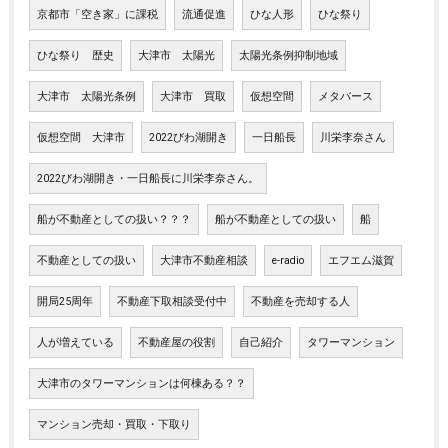
京都市「空き家」に課税
流通促進
ひな人形
ひな祭り
ひな祭り 歴史
大津市 太陽光
太陽光条例抑制地域
大津市 太陽光条例
大津市 買取
仮想空間
メタバース
仮想空間 大津市
2022びわ湖開き
一日船長
川栄李奈さん
2022びわ湖開き・一日船長に川栄李奈さん。
船が不動産としての扱い？？？
船が不動産としての扱い
船
不動産としての扱い
大津市不動産相談
e-radio
エフエム滋賀
開局25周年
不動産下取相談受付中
不動産を売却する人
人が増えている
不動産屋の役割
自己紹介
タワーマンション
大津市のタワーマンションは何棟ある？？
マンション売却・買取・下取り