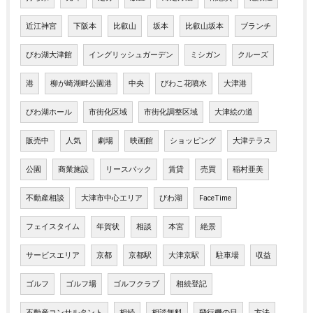
近江神宮
下阪本
比叡山
坂本
比叡山坂本
ブランチ
びわ湖大津館
イングリッシュガーデン
ミシガン
クルーズ
港
柳が崎湖畔公園港
中央
びわこ花噴水
大津港
びわ湖ホール
市街化区域
市街化調整区域
大津絵の道
販売中
人気
劇場
映画館
ショッピング
大津テラス
公園
商業施設
リースバック
賃貸
売買
稲村亜美
不動産相談
大津市中心エリア
びわ湖
FaceTime
フェイスタイム
年賀状
相談
本宮
絶景
サービスエリア
京都
京都駅
大津京駅
駐車場
収益
ゴルフ
ゴルフ場
ゴルフクラブ
相続登記
不動産コンサルタント
相続
相談無料
飛行機の日
方法