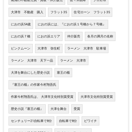
南湖の不動産売買・買取・仲介販売
佐々木朗希
プロ野球
大津市 不動産 購入
フラット35
住宅ローン フラット35
におの浜54歳
におの浜には、『におの浜１号橋から７号橋』
におの浜７橋
におの浜エリア
仲介販売
各月の満月の名称
ピンクムーン
大津市 弥生町
ラーメン 大津市 駐車場
ラーメン 大津市 天下一品
ラーメン 大津市
大津を舞台にした歴史小説
塞王の楯
『塞王の楯』の作家今村翔吾氏
作家今村翔吾氏は、 大津市文化特別賞受賞
大津市文化特別賞受賞
歴史小説『塞王の楯』
大津を舞台
受賞
センチュリー21自転車で8分
自転車で8分
ビワイチ