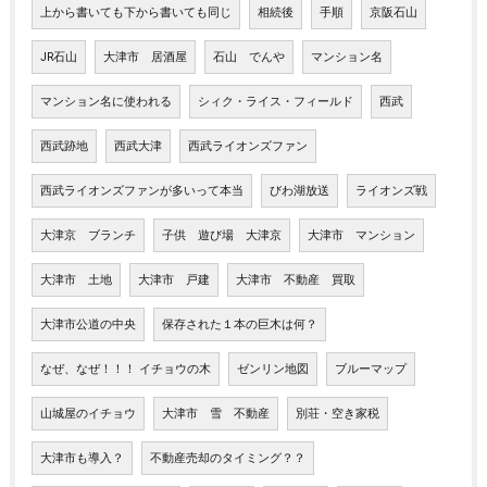
上から書いても下から書いても同じ
相続後
手順
京阪石山
JR石山
大津市 居酒屋
石山 でんや
マンション名
マンション名に使われる
シィク・ライス・フィールド
西武
西武跡地
西武大津
西武ライオンズファン
西武ライオンズファンが多いって本当
びわ湖放送
ライオンズ戦
大津京 ブランチ
子供 遊び場 大津京
大津市 マンション
大津市 土地
大津市 戸建
大津市 不動産 買取
大津市公道の中央
保存された１本の巨木は何？
なぜ、なぜ！！！ イチョウの木
ゼンリン地図
ブルーマップ
山城屋のイチョウ
大津市 雪 不動産
別荘・空き家税
大津市も導入？
不動産売却のタイミング？？