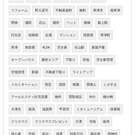
リフォーム
即入居可
不動産資料
無料
草津市
南草津
野路
瀬田
石山
膳所
ペット
唐橋
最上階
打出浜
街路樹
紅葉
マンション
琵琶湖
草津町
草津
角部屋
4LDK
空き家
石山駅
新築戸建
オープンハウス
膳所エリア
下取り
売地
空き家管理
空地管理
新築
不動産下取り
ライトアップ
イルミネーション
剪定
伐採
植栽
買換え
しがすま
アールエスティ住宅流通
物件
買取保証
仲介
柳が崎
大津京
築浅
滋賀県
甲賀市
ミホミュージアム
枝垂桜
クリスマス
クリスマスプレゼント
大津
宅地
販売
持ち家
売却
処分
放置
対処方法
南志賀
危険性