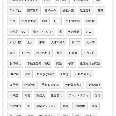
年末年始
謹賀新年
相続物件
換価分割
遺産分割
銘菓
中西
中西永生堂
動産
打出
びわ湖湖畔
相続税
物件足りない
売ってください
雪
冬の味覚
カニ
ずわい蟹
正月
来年
大津市紹介
ドイツ
受付中
寅年
おせち
おせち料理
新年
お雑煮
１月７日
お気軽な
不動産売却・買取
問題
暴落
生産緑地法問題
2022年
滋賀
長生きな時代
長生き
不動産見直し
３世帯
伊勢神宮
専任媒介契約
一般媒介契約
売却依頼
一戸建
相場
新成人
住み替え
アールエスティ
住宅
住宅流通
春
新築マンション
価格
平均価格
年収