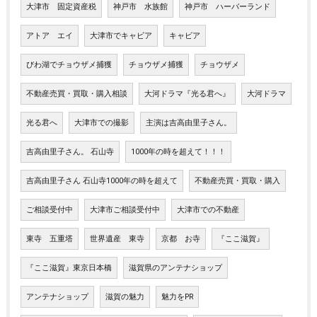
大津市 固定資産税
神戸市 水族館
神戸市 ハーバーランド
アトア エイ
大津市でキャビア
キャビア
びわ湖でチョウザメ捕獲
チョウザメ捕獲
チョウザメ
不動産売買・買取・購入相談
大河ドラマ『光る君へ』
大河ドラマ
光る君へ
大津市での撮影
主演は吉高由里子さん。
吉高由里子さん。 石山寺
1000年の時を超えて！！！
吉高由里子さん 石山寺1000年の時を超えて
不動産売買・買取・購入
ご相談受付中
大津市ご相談受付中
大津市での不動産
東寺 五重塔
世界遺産 東寺
京都 お寺
『ここ滋賀』
『ここ滋賀』東京日本橋
滋賀県のアンテナショップ
アンテナショップ
滋賀の魅力
魅力をPR