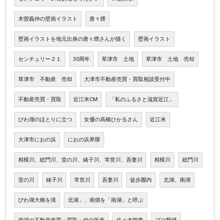
木曽義仲の壁画イラスト
唐々煙
壁画イラストを地元出身の唐々煙さんが描く
壁画イラスト
センチュリー２１
30周年
草津市 土地
草津市 土地 売却
草津市 不動産 売却
大津市不動産売買・買取相談受付中
不動産売買・買取
近江米CM
「私のふるさと滋賀近江」
びわ湖のほとりに立つ
女優の高橋ひかるさん
近江米
大津市におの浜
におの浜界隈
相模川、総門川、堂の川、緒子川、常世川、吾妻川
相模川
総門川
堂の川
緒子川
常世川
吾妻川
徒歩圏内
北湖、南湖
びわ湖大橋を境
北湖」、南側を「南湖」と呼ぶ