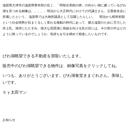
滋賀県大津市の滋賀県警本部の近く、「明智左馬助の碑」の向かい側に建っているびわ
湖を見つめる銅像は。。。。。明治から大正時代にかけての代議士さん。立憲政友会に
所属したという。 滋賀県では大御所議員として活躍したらしい。 明治から昭和初期
という社会情勢が目まぐるしく変わる激動の時代にあって、郷土滋賀のために尽力した
井上氏。湖岸にたたずみ、雄大な琵琶湖に視線を向ける氏の目には、今の世の中はどの
ように映っているのでしょうか。気持ちを引き締めて精進したいものです。
びわ湖眺望できる不動産を買取いたします。
販売中のびわ湖眺望できる物件は、銅像写真をクリックしてね。
いつも、ありがとうございます。びわ湖食堂きまぐれさん。美味し
いです。
ｂｙ太田マン
お知らせ