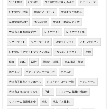
ワイド団信
びわ湖虹
びわ湖の虹が映える理由
ヒアラシって
びわ湖の不思議
大津市よりお伝え
大津市民が誇れる
琵琶湖周航の歌
びわ湖の歌
大津市不動産が２ヶ所
大津市不動産相談受付中
レイクサイド
レイクサイド派
リバーサイド
リバーサイド派
分譲マンション
どちらですか？
びわ湖レイクサイドマラソン2022
びわ湖レイクサイド
土地
税金
節税
駅近
草津市 新築
南草津駅 新築
ポケモン
ポケモンマンホールふた
ポケふた
大津市不動産とマンホール
じゅうたくローン控除
キャンペーン
大津市よりのおもてなし
戸建て
リフォーム費用の補助金
リフォーム費用補助金
地名
地名『上田上』