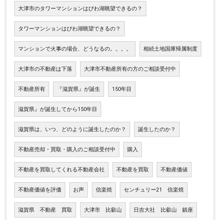
大津市のタワーマンションはびわ湖眺望できるの？
タワーマンションはびわ湖眺望できるの？
マンションで火事の場合、どうなるの。。。。
相続土地国庫帰属制度
大津市の不動産は下落
大津市不動産所有の方のご相談受付中
不動産所有
『滋賀県』が誕生
150年目
滋賀県』が誕生してから150年目
滋賀県は、いつ、どのように誕生したのか？
誕生したのか？
不動産売却・買取・購入のご相談受付中
購入
不動産を買取してくれる不動産会社
不動産を買取
不動産価値
不動産価値を評価
お声
信楽焼
センチュリー21 信楽焼
滋賀県 不動産 買取
大津市 比叡山
日吉大社 比叡山 鎮座