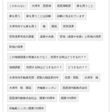
こだわらない
大津市 琵琶湖
琵琶湖眺望
家を買うこと
家を買う
家を買うことは誤解
誤解に包まれています
大津市内でも家を買う
梅
開花
官民境界
官民境界等先行調査
道路や水路
官地（道路や水路）と民地の境界
民地の境界
この地積調査が実施されてなく、売買する時はどうするの？？
地積調査
売買する時はどうするの？？
どうするの？？
大津市内不動産売買・買取の相談受付中
売買・買取
大津市 桜
大津市 桜 開花
外輪船ミシガン
琵琶湖汽船株式会社
琵琶湖汽船株式会社は、開業135周年
開業135周年
外輪船ミシガン開業135周年