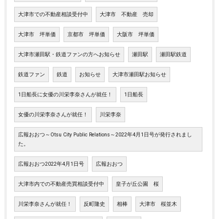
大津市での不動産相談受付中
大津市 不動産 売却
大津市 坪単価
京都市 坪単価
大阪市 坪単価
大津市瀬田駅・鉄道ファンの方へお知らせ
瀬田駅
瀬田駅鉄道
鉄道ファン
鉄道
お知らせ
大津市瀬田駅お知らせ
1日船長に女優の川栄李奈さんが就任！
1日船長
女優の川栄李奈さんが就任！
川栄李奈
広報おおつ～Otsu City Public Relations～2022年4月1日号が発行されまし
た。
広報おおつ2022年4月1日号
広報おおつ
大津市内での不動産売買相談受付中
皇子が丘公園 桜
川栄李奈さんが就任！
反町隆史
相棒
大津市 桜並木