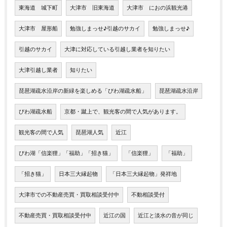
東海道 城下町
大津市 旧東海道
大津市 におの浜観光港
大津市 屋形船
勉強しまっせ♪引越のサカイ
勉強しまっせ♪
引越のサカイ
大津に対応している引越し業者を知りたい
大津引越し業者
知りたい
琵琶湖疏水沿岸の新緑を楽しめる「びわ湖疏水船」
琵琶湖疏水沿岸
びわ湖疏水船
京都・蹴上で、観光客の間で人気があります。
観光客の間で人気
琵琶湖人気
近江
びわ湖「信楽狸」「福助」「招き猫」
「信楽狸」
「福助」
「招き猫」
日本三大縁起物
「日本三大縁起物」発祥地
大津市での不動産売買・買取相談受付中
不動相談受付
不動産売買・買取相談受付中
近江の国
近江と淡水の音が同じ