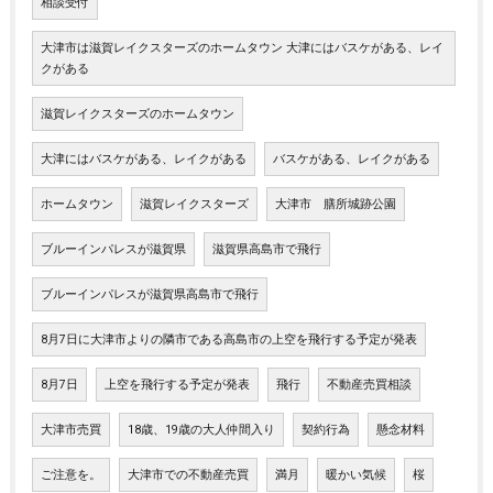
相談受付
大津市は滋賀レイクスターズのホームタウン 大津にはバスケがある、レイ
クがある
滋賀レイクスターズのホームタウン
大津にはバスケがある、レイクがある
バスケがある、レイクがある
ホームタウン
滋賀レイクスターズ
大津市 膳所城跡公園
ブルーインパレスが滋賀県
滋賀県高島市で飛行
ブルーインパレスが滋賀県高島市で飛行
8月7日に大津市よりの隣市である高島市の上空を飛行する予定が発表
8月7日
上空を飛行する予定が発表
飛行
不動産売買相談
大津市売買
18歳、19歳の大人仲間入り
契約行為
懸念材料
ご注意を。
大津市での不動産売買
満月
暖かい気候
桜