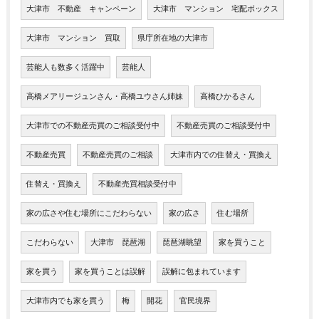
大津市 不動産 キャンペーン
大津市 マンション 宅配ボックス
大津市 マンション 買取
県庁所在地の大津市
芸能人も数多く活躍中
芸能人
高橋メアリージュンさん・高橋ユウさん姉妹
高橋ひかるさん
大津市での不動産売買のご相談受付中
不動産売買のご相談受付中
不動産売買
不動産売買のご相談
大津市内での住替え・買換え
住替え・買換え
不動産売買相談受付中
家の広さや住む場所にこだわらない
家の広さ
住む場所
こだわらない
大津市 琵琶湖
琵琶湖眺望
家を買うこと
家を買う
家を買うことは誤解
誤解に包まれています
大津市内でも家を買う
梅
開花
官民境界