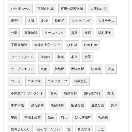
びわ湖ホール
市街化区域
市街化調整区域
大津絵の道
販売中
人気
劇場
映画館
ショッピング
大津テラス
公園
商業施設
リースバック
賃貸
売買
稲村亜美
不動産相談
大津市中心エリア
びわ湖
FaceTime
フェイスタイム
年賀状
相談
本宮
絶景
サービスエリア
京都
京都駅
大津京駅
駐車場
収益
ゴルフ
ゴルフ場
ゴルフクラブ
相続登記
不動産コンサルタント
相続
相談無料
飛行機の日
方法
年末年始
謹賀新年
相続物件
換価分割
遺産分割
銘菓
中西
中西永生堂
動産
打出
びわ湖湖畔
相続税
物件足りない
売ってください
雪
冬の味覚
カニ