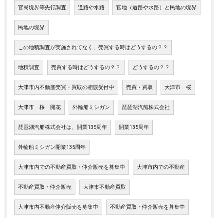
官民境界等先行調査
道路や水路
官地（道路や水路）と民地の境界
民地の境界
この地積調査が実施されてなく、売買する時はどうするの？？
地積調査
売買する時はどうするの？？
どうするの？？
大津市内不動産売買・買取の相談受付中
売買・買取
大津市 桜
大津市 桜 開花
外輪船ミシガン
琵琶湖汽船株式会社
琵琶湖汽船株式会社は、開業135周年
開業135周年
外輪船ミシガン開業135周年
大津市内での不動産買取・仲介販売を募集中
大津市内での不動産
不動産買取・仲介販売
大津市不動産買取
大津市内不動産仲介販売を募集中
不動産買取・仲介販売を募集中