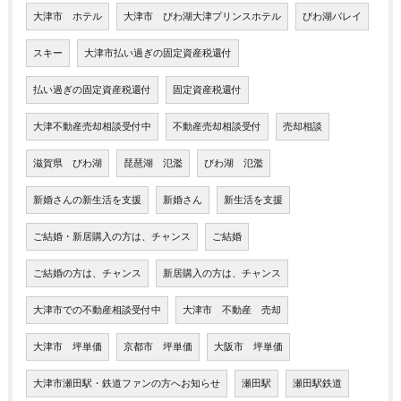
大津市 ホテル
大津市 びわ湖大津プリンスホテル
びわ湖バレイ
スキー
大津市払い過ぎの固定資産税還付
払い過ぎの固定資産税還付
固定資産税還付
大津不動産売却相談受付中
不動産売却相談受付
売却相談
滋賀県 びわ湖
琵琶湖 氾濫
びわ湖 氾濫
新婚さんの新生活を支援
新婚さん
新生活を支援
ご結婚・新居購入の方は、チャンス
ご結婚
ご結婚の方は、チャンス
新居購入の方は、チャンス
大津市での不動産相談受付中
大津市 不動産 売却
大津市 坪単価
京都市 坪単価
大阪市 坪単価
大津市瀬田駅・鉄道ファンの方へお知らせ
瀬田駅
瀬田駅鉄道