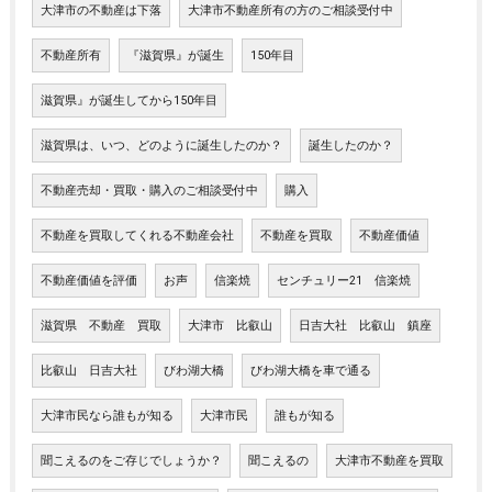
大津市の不動産は下落
大津市不動産所有の方のご相談受付中
不動産所有
『滋賀県』が誕生
150年目
滋賀県』が誕生してから150年目
滋賀県は、いつ、どのように誕生したのか？
誕生したのか？
不動産売却・買取・購入のご相談受付中
購入
不動産を買取してくれる不動産会社
不動産を買取
不動産価値
不動産価値を評価
お声
信楽焼
センチュリー21 信楽焼
滋賀県 不動産 買取
大津市 比叡山
日吉大社 比叡山 鎮座
比叡山 日吉大社
びわ湖大橋
びわ湖大橋を車で通る
大津市民なら誰もが知る
大津市民
誰もが知る
聞こえるのをご存じでしょうか？
聞こえるの
大津市不動産を買取