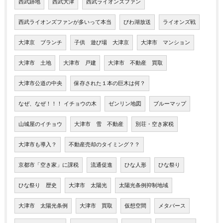
西武跡地
西武大津
西武ライオンズファン
西武ライオンズファンが多いって本当
びわ湖放送
ライオンズ戦
大津京 ブランチ
子供 遊び場 大津京
大津市 マンション
大津市 土地
大津市 戸建
大津市 不動産 買取
大津市公道の中央
保存された１本の巨木は何？
なぜ、なぜ！！！ イチョウの木
ゼンリン地図
ブルーマップ
山城屋のイチョウ
大津市 雪 不動産
別荘・空き家税
大津市も導入？
不動産売却のタイミング？？
京都市「空き家」に課税
流通促進
ひな人形
ひな祭り
ひな祭り 歴史
大津市 太陽光
太陽光条例抑制地域
大津市 太陽光条例
大津市 買取
仮想空間
メタバース