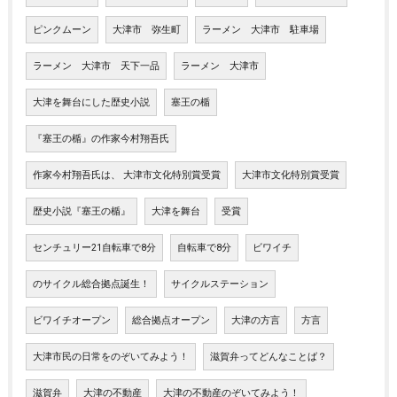
ピンクムーン
大津市 弥生町
ラーメン 大津市 駐車場
ラーメン 大津市 天下一品
ラーメン 大津市
大津を舞台にした歴史小説
塞王の楯
『塞王の楯』の作家今村翔吾氏
作家今村翔吾氏は、 大津市文化特別賞受賞
大津市文化特別賞受賞
歴史小説『塞王の楯』
大津を舞台
受賞
センチュリー21自転車で8分
自転車で8分
ビワイチ
のサイクル総合拠点誕生！
サイクルステーション
ビワイチオープン
総合拠点オープン
大津の方言
方言
大津市民の日常をのぞいてみよう！
滋賀弁ってどんなことば？
滋賀弁
大津の不動産
大津の不動産のぞいてみよう！