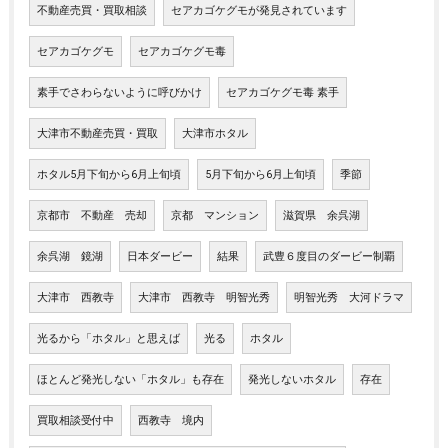
不動産売買・買取相談
セアカゴケグモが発見されています
セアカゴケグモ
セアカゴケグモ毒
素手でさわらないように呼びかけ
セアカゴケグモ毒 素手
大津市不動産売買・買取
大津市ホタル
ホタル5月下旬から6月上旬頃
5月下旬から6月上旬頃
季節
京都市 不動産 売却
京都 マンション
滋賀県 余呉湖
余呉湖 鏡湖
日本ダービー
結果
武豊６度目のダービー制覇
大津市 西教寺
大津市 西教寺 明智光秀
明智光秀 大河ドラマ
光るから「ホタル」と思えば
光る
ホタル
ほとんど発光しない「ホタル」も存在
発光しないホタル
存在
買取相談受付中
西教寺 境内