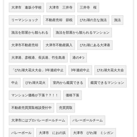
大津市 逢坂小学校
大津市 三井寺
三井寺 桜
リーマンショック
不動産売却 節税
びわ湖の主な漁法
漁法
漁法を部屋から観られる
漁法を部屋から観られるマンション
大津市不動産売却
大津市不動産購入
びわ湖にある大津港
大津港、彦根港、長浜港、竹生島港
港の4つ
「びわ湖大花火大会」3年連続中止
3年連続中止
びわ湖大花火大会
中止
びわ湖大花火
室内から鑑賞できる
鑑賞できるマンション
マンション価格が下落？？！！
価格下落
不動産売買買取相談受付中
売買買取
大津市にはプロバレーボールチーム
バレーボールチーム
バレーボール
大津市 におの浜
大津市 びわ湖 ミシガン