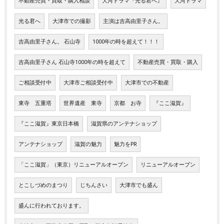
不動産売買・買取・購入相談
大河ドラマ『光る君へ』
大河ドラマ
光る君へ
大津市での撮影
主演は吉高由里子さん。
吉高由里子さん。 石山寺
1000年の時を超えて！！！
吉高由里子さん 石山寺1000年の時を超えて
不動産売買・買取・購入
ご相談受付中
大津市ご相談受付中
大津市での不動産
東寺 五重塔
世界遺産 東寺
京都 お寺
『ここ滋賀』
『ここ滋賀』東京日本橋
滋賀県のアンテナショップ
アンテナショップ
滋賀の魅力
魅力をPR
「ここ滋賀」（東京）リニューアルオープン
リニューアルオープン
とこしづめのまつり
じちんさい
大津市でも盛ん
盛んに行われております。