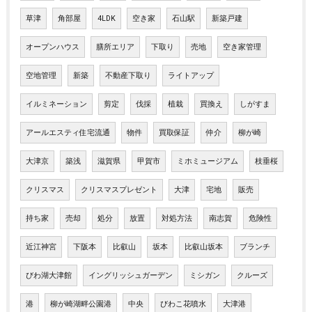
草津
角部屋
4LDK
空き家
石山駅
新築戸建
オープンハウス
膳所エリア
下取り
売地
空き家管理
空地管理
新築
不動産下取り
ライトアップ
イルミネーション
剪定
伐採
植栽
買換え
しがすま
アールエスティ住宅流通
物件
買取保証
仲介
柳が崎
大津京
築浅
滋賀県
甲賀市
ミホミュージアム
枝垂桜
クリスマス
クリスマスプレゼント
大津
宅地
販売
持ち家
売却
処分
放置
対処方法
南志賀
危険性
近江神宮
下阪本
比叡山
坂本
比叡山坂本
ブランチ
びわ湖大津館
イングリッシュガーデン
ミシガン
クルーズ
港
柳が崎湖畔公園港
中央
びわこ花噴水
大津港