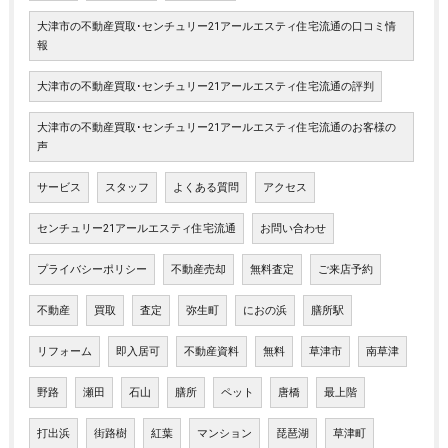
大津市の不動産買取･センチュリー21アールエスティ住宅流通の口コミ情
報
大津市の不動産買取･センチュリー21アールエスティ住宅流通の評判
大津市の不動産買取･センチュリー21アールエスティ住宅流通のお客様の
声
サービス
スタッフ
よくある質問
アクセス
センチュリー21アールエスティ住宅流通
お問い合わせ
プライバシーポリシー
不動産売却
無料査定
ご来店予約
不動産
買取
査定
弥生町
におの浜
膳所駅
リフォーム
即入居可
不動産資料
無料
草津市
南草津
野路
瀬田
石山
膳所
ペット
唐橋
最上階
打出浜
街路樹
紅葉
マンション
琵琶湖
草津町