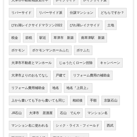
大津市不動産相談受付中
レイクサイド
レイクサイド派
リバーサイド
リバーサイド派
分譲マンション
どちらですか？
びわ湖レイクサイドマラソン2022
びわ湖レイクサイド
土地
税金
節税
駅近
草津市 新築
南草津駅 新築
ポケモン
ポケモンマンホールふた
ポケふた
大津市不動産とマンホール
じゅうたくローン控除
キャンペーン
大津市よりのおもてなし
戸建て
リフォーム費用の補助金
リフォーム費用補助金
地名
地名『上田上』
上から書いても下から書いても同じ
相続後
手順
京阪石山
JR石山
大津市 居酒屋
石山 でんや
マンション名
マンション名に使われる
シィク・ライス・フィールド
西武