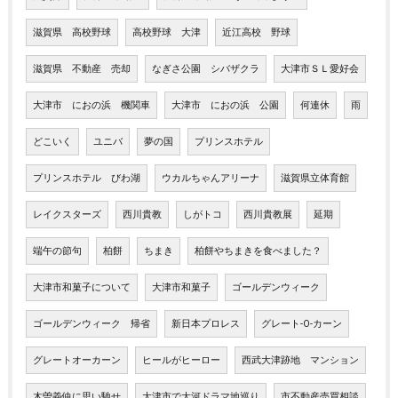
滋賀県 高校野球
高校野球 大津
近江高校 野球
滋賀県 不動産 売却
なぎさ公園 シバザクラ
大津市ＳＬ愛好会
大津市 におの浜 機関車
大津市 におの浜 公園
何連休
雨
どこいく
ユニバ
夢の国
プリンスホテル
プリンスホテル びわ湖
ウカルちゃんアリーナ
滋賀県立体育館
レイクスターズ
西川貴教
しがトコ
西川貴教展
延期
端午の節句
柏餅
ちまき
柏餅やちまきを食べました？
大津市和菓子について
大津市和菓子
ゴールデンウィーク
ゴールデンウィーク 帰省
新日本プロレス
グレート-O-カーン
グレートオーカーン
ヒールがヒーロー
西武大津跡地 マンション
木曽義仲に思い馳せ
大津市で大河ドラマ地巡り
市不動産売買相談