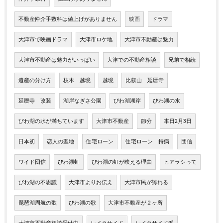
不動産仲介手数料は値上げがありません
映画
ドラマ
大津市で映画ドラマ
大津市ロケ地
大津市不動産は魅力
大津市不動産は魅力がいっぱい
大津での不動産相談
兄弟で相続
遺産の分け方
枝木 越境
越境
比叡山 延暦寺
延暦寺 改装
湖岸なぎさ公園
びわ湖湖岸
びわ湖の水
びわ湖の水が満ちています
大津市不動産
節分
本日2月3日
日本初
恋人の聖地
住宅ローン
住宅ローン 持病
団信
ワイド団信
びわ湖虹
びわ湖の虹が映える理由
ヒアラシって
びわ湖の不思議
大津市よりお伝え
大津市民が誇れる
琵琶湖周航の歌
びわ湖の歌
大津市不動産が２ヶ所