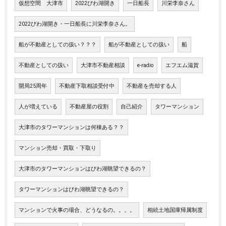
仮想空間 大津市
2022びわ湖開き
一日船長
川栄李奈さん
2022びわ湖開き・一日船長に川栄李奈さん。
船が不動産としての扱い？？？
船が不動産としての扱い
船
不動産としての扱い
大津市不動産相談
e-radio
エフエム滋賀
開局25周年
不動産下取相談受付中
不動産を売却する人
人が増えている
不動産屋の役割
自己紹介
タワーマンション
大津市のタワーマンションは何棟ある？？
マンション売却・買取・下取り
大津市のタワーマンションはびわ湖眺望できるの？
タワーマンションはびわ湖眺望できるの？
マンションで火事の場合、どうなるの。。。。
相続土地国庫帰属制度