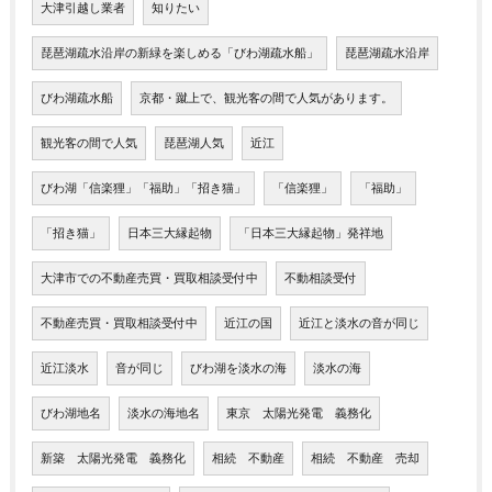
大津引越し業者
知りたい
琵琶湖疏水沿岸の新緑を楽しめる「びわ湖疏水船」
琵琶湖疏水沿岸
びわ湖疏水船
京都・蹴上で、観光客の間で人気があります。
観光客の間で人気
琵琶湖人気
近江
びわ湖「信楽狸」「福助」「招き猫」
「信楽狸」
「福助」
「招き猫」
日本三大縁起物
「日本三大縁起物」発祥地
大津市での不動産売買・買取相談受付中
不動相談受付
不動産売買・買取相談受付中
近江の国
近江と淡水の音が同じ
近江淡水
音が同じ
びわ湖を淡水の海
淡水の海
びわ湖地名
淡水の海地名
東京 太陽光発電 義務化
新築 太陽光発電 義務化
相続 不動産
相続 不動産 売却