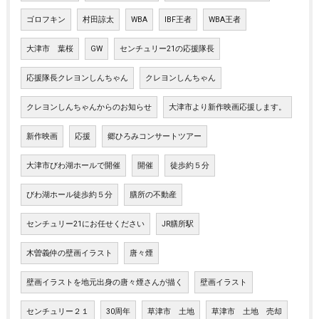
ゴロフキン
村田諒太
WBA
IBF王者
WBA王者
大津市 葉桜
GW
センチュリー21の応援隊長
応援隊長クレヨンしんちゃん
クレヨンしんちゃん
クレヨンしんちゃんからのお知らせ
大津市より新作映画応援します。
新作映画
応援
郷ひろみコンサートツアー
大津市びわ湖ホールで開催
開催
徒歩約５分
びわ湖ホール徒歩約５分
膳所の不動産
センチュリー21にお任せください
JR膳所駅
木曽義仲の壁画イラスト
唐々煙
壁画イラストを地元出身の唐々煙さんが描く
壁画イラスト
センチュリー２１
30周年
草津市 土地
草津市 土地 売却