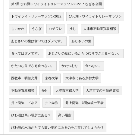
第7回 びわ湖トワイライトリレーマラソン2022 in なぎさ公園
トワイライトリレーマラソン2022
びわ湖トワイライトリレーマラソン
ちいかわ
うさぎ
ハチワレ
推し
大津市不動産買取相談
あじさいの葉は食べてはダメです。
あじさいの葉
食べてはダメです。
あじさいの葉にいるかたつむりでさえ食べない。
かたつむりでさえ食べない。
かたつむり
食べない。
西教寺 明智光秀
京都大学
大津市にある京都大学
不動産買取相談
受付
大津市京都大学
大津市での不動産買取
井上尚弥 ドネア
井上尚弥
井上尚弥 3団体統一王者
びわ湖は高い場所にある？
高い場所
びわ湖の水面がとても高い場所にあるのをご存じでしょうか？