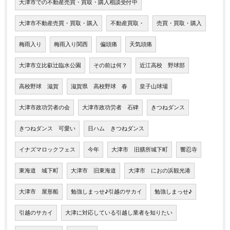
大津市での不動産売買・買取・購入相談受付中
大津市不動産売買・買取・購入
不動産買取・
売買・買取・購入
梅雨入り
梅雨入り関西
偏頭痛
天気頭痛
大津市立比叡辻臨水公園
その前は何？
近江高校 野球部
高校野球 滋賀
滋賀県 高校野球 春
皇子山球場
大津市政功労者の会
大津市政功労者 石碑
きつねダンス
きつねダンス 可愛い
日ハム きつねダンス
イナズマロックフェス
今年
大津市 旧膳所城下町
響忍寺
東海道 城下町
大津市 旧東海道
大津市 におの浜観光港
大津市 屋形船
勉強しまっせ♪引越のサカイ
勉強しまっせ♪
引越のサカイ
大津に対応している引越し業者を知りたい