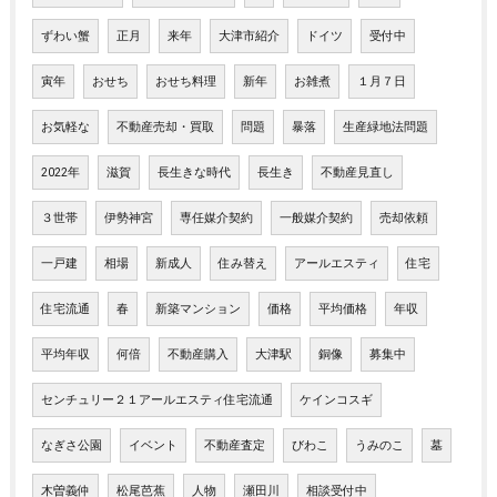
ずわい蟹
正月
来年
大津市紹介
ドイツ
受付中
寅年
おせち
おせち料理
新年
お雑煮
１月７日
お気軽な
不動産売却・買取
問題
暴落
生産緑地法問題
2022年
滋賀
長生きな時代
長生き
不動産見直し
３世帯
伊勢神宮
専任媒介契約
一般媒介契約
売却依頼
一戸建
相場
新成人
住み替え
アールエスティ
住宅
住宅流通
春
新築マンション
価格
平均価格
年収
平均年収
何倍
不動産購入
大津駅
銅像
募集中
センチュリー２１アールエスティ住宅流通
ケインコスギ
なぎさ公園
イベント
不動産査定
びわこ
うみのこ
墓
木曽義仲
松尾芭蕉
人物
瀬田川
相談受付中