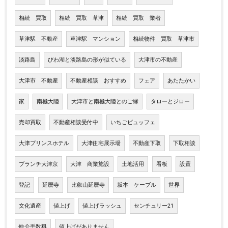
相続 買取
相続 買取 草津
相続 買取 業者
草津駅 不動産
草津駅 マンション
相続物件 買取 草津市
淡路島
びわ湖と淡路島の形が似ている
大津市の不動産
大津市 不動産
不動産相談 おすすめ
フェア
あたたかい
家
南極大陸
大津市と南極大陸とのご縁
タローとジロー
売却買取
不動産相談受付中
いちごビュッフェ
大津プリンスホテル
大津住宅展示場
不動産下取
下取相談
ブランチ大津京
大津 商業施設
土地活用
看板
設置
登記
延暦寺
比叡山延暦寺
坂本 ケーブル
世界
文化遺産
値上げ
値上げラッシュ
センチュリー21
仲介手数料
値上げがありません