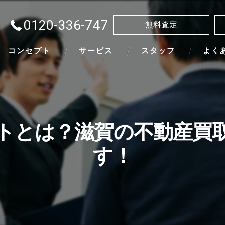
0120-336-747
無料査定
コンセプト
サービス
スタッフ
よく
トとは？滋賀の不動産買
す！