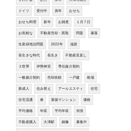
ドイツ
受付中
寅年
おせち
おせち料理
新年
お雑煮
１月７日
お気軽な
不動産売却・買取
問題
暴落
生産緑地法問題
2022年
滋賀
長生きな時代
長生き
不動産見直し
３世帯
伊勢神宮
専任媒介契約
一般媒介契約
売却依頼
一戸建
相場
新成人
住み替え
アールエスティ
住宅
住宅流通
春
新築マンション
価格
平均価格
年収
平均年収
何倍
不動産購入
大津駅
銅像
募集中