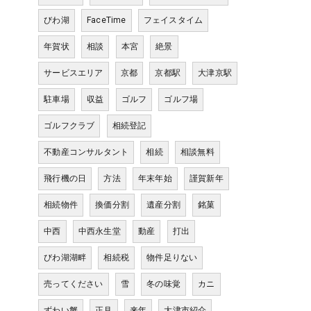
びわ湖
FaceTime
フェイスタイム
年賀状
相談
本宮
絶景
サービスエリア
京都
京都駅
大津京駅
駐車場
収益
ゴルフ
ゴルフ場
ゴルフクラブ
相続登記
不動産コンサルタント
相続
相談無料
飛行機の日
方法
年末年始
謹賀新年
相続物件
換価分割
遺産分割
銘菓
中西
中西永生堂
動産
打出
びわ湖湖畔
相続税
物件足りない
売ってください
雪
冬の味覚
カニ
ずわい蟹
正月
来年
大津市紹介