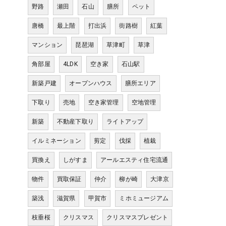
野路
瀬田
石山
膳所
ペット
唐橋
最上階
打出浜
街路樹
紅葉
マンション
琵琶湖
草津町
草津
角部屋
4LDK
空き家
石山駅
新築戸建
オープンハウス
膳所エリア
下取り
売地
空き家管理
空地管理
新築
不動産下取り
ライトアップ
イルミネーション
剪定
伐採
植栽
買換え
しがすま
アールエスティ住宅流通
物件
買取保証
仲介
柳が崎
大津京
築浅
滋賀県
甲賀市
ミホミュージアム
枝垂桜
クリスマス
クリスマスプレゼント