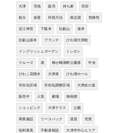
大津
宅地
販売
持ち家
売却
処分
放置
対処方法
南志賀
危険性
近江神宮
下阪本
比叡山
坂本
比叡山坂本
ブランチ
びわ湖大津館
イングリッシュガーデン
ミシガン
クルーズ
港
柳が崎湖畔公園港
中央
びわこ花噴水
大津港
びわ湖ホール
市街化区域
市街化調整区域
大津絵の道
販売中
人気
劇場
映画館
ショッピング
大津テラス
公園
商業施設
リースバック
賃貸
売買
稲村亜美
不動産相談
大津市中心エリア