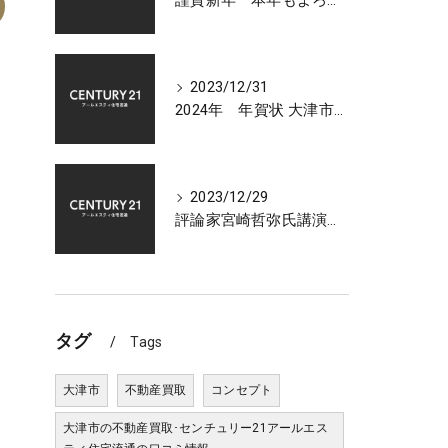
謹賀新年 本年もよろしくお願いいたします 大津市センチュリー21アールエスティ住宅流通
2023/12/31
2024年 年賀状 大津市での不動産相談受付中
2023/12/29
評論家宮崎哲弥氏講演会 2024年 日本経済の展望について
タグ
Tags
大津市
不動産買取
コンセプト
大津市の不動産買取･センチュリー21アールエス